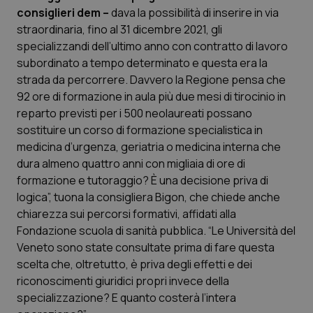
Calabria
Asma & BPCO
consiglieri dem –
dava la possibilità di inserire in via
straordinaria, fino al 31 dicembre 2021, gli
specializzandi dell’ultimo anno con contratto di lavoro
Campania
Car-T
subordinato a tempo determinato e questa era la
strada da percorrere. Davvero la Regione pensa che
Emilia-Romagna
Colesterolo & coronaropatie
92 ore di formazione in aula più due mesi di tirocinio in
reparto previsti per i 500 neolaureati possano
Friuli Venezia Giulia
Dermatite Atopica
sostituire un corso di formazione specialistica in
medicina d’urgenza, geriatria o medicina interna che
Lazio
Diabete & glucometri
dura almeno quattro anni con migliaia di ore di
formazione e tutoraggio? È una decisione priva di
Liguria
Disturbi dell’umore
logica”, tuona la consigliera Bigon, che chiede anche
chiarezza sui percorsi formativi, affidati alla
Lombardia
Dolore
Fondazione scuola di sanità pubblica. “Le Università del
Veneto sono state consultate prima di fare questa
scelta che, oltretutto, è priva degli effetti e dei
Marche
Donna & Salute
riconoscimenti giuridici propri invece della
specializzazione? E quanto costerà l’intera
Molise
Epatiti