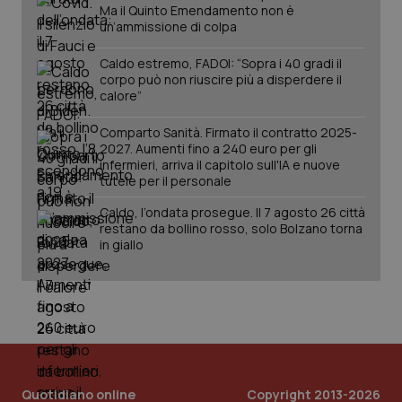
Ma il Quinto Emendamento non è
un’ammissione di colpa
tracking-sites-ironfish-
www.quotidianosanita.it
4
Caldo estremo, FADOI: “Sopra i 40 gradi il
session-id
settim
corpo può non riuscire più a disperdere il
2 gior
calore”
Comparto Sanità. Firmato il contratto 2025-
2027. Aumenti fino a 240 euro per gli
_ga
1 anno
Google LLC
infermieri, arriva il capitolo sull'IA e nuove
mes
.quotidianosanita.it
tutele per il personale
Caldo, l’ondata prosegue. Il 7 agosto 26 città
restano da bollino rosso, solo Bolzano torna
in giallo
Quotidiano online
Copyright 2013-2026