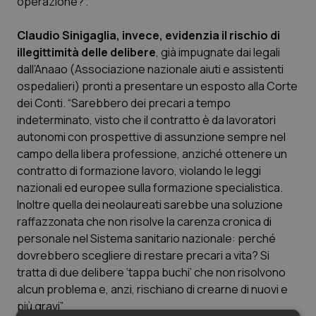
operazione?”.
Piemonte
HIV
Claudio Sinigaglia, invece, evidenzia il rischio di
illegittimità delle delibere
, già impugnate dai legali
Provincia Autonoma di Bolzano
Infezioni & Febbre
dall’Anaao (Associazione nazionale aiuti e assistenti
ospedalieri) pronti a presentare un esposto alla Corte
Provincia Autonoma di Trento
Ipertensione & Scompenso
dei Conti. “Sarebbero dei precari a tempo
indeterminato, visto che il contratto è da lavoratori
Puglia
Malattie rare
autonomi con prospettive di assunzione sempre nel
campo della libera professione, anziché ottenere un
contratto di formazione lavoro, violando le leggi
Sardegna
Malattia di Crohn & Rettocolite Ulcerosa
nazionali ed europee sulla formazione specialistica.
Inoltre quella dei neolaureati sarebbe una soluzione
Sicilia
Neuroscienze & patologie neurodegenerative
raffazzonata che non risolve la carenza cronica di
personale nel Sistema sanitario nazionale: perché
Toscana
Obesità
dovrebbero scegliere di restare precari a vita? Si
tratta di due delibere ‘tappa buchi’ che non risolvono
Umbria
Oftalmologia
alcun problema e, anzi, rischiano di crearne di nuovi e
più gravi”.