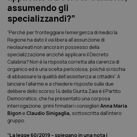
assumendo gli
Scienza e Farmaci
specializzandi?”
Studi e Analisi
“Perché per fronteggiare l’emergenza di medici la
Regione ha dato il via libera all’assunzione di
Lettere al direttore
neolaureati non ancora in possesso della
specializzazione anziché applicare il Decreto
Edizioni Regionali
Calabria? Non è la risposta corretta alla carenza di
organico ed è una scelta pericolosa, poiché si rischia
di abbassare la qualità dell’assistenza ai cittadini”. A
QS Pro
lanciare l’allarme e a chiedere risposte sulle due
delibere dello scorso 14 della Giunta Zaia è il Partito
Professionisti Sanitari.AI
Democratico, che ha presentato una corposa
interrogazione, primi firmatari i consiglieri
Anna Maria
Abruzzo
QS Pro Gold
Bigon
e
Claudio Sinigaglia,
sottoscritta dall’intero
gruppo.
QS Club
Newsletter
Basilicata
Artrite & artrosi
“La legge 60/2019 – spiegano in una nota i