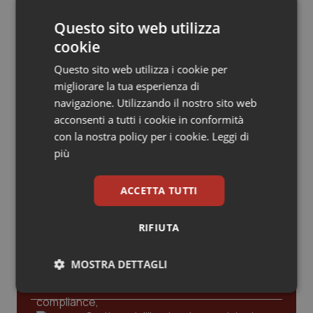
Valle D’Aosta
Oncodermatologia
Questo sito web utilizza
Veneto
Oncoematologia
cookie
Articoli correlati:
Questo sito web utilizza i cookie per
Oncologia & Nutrizione
Carenza medici. In Veneto sindacati medici contro
migliorare la tua esperienza di
le delibere per il reclutamento di non specializzati
navigazione. Utilizzando il nostro sito web
Psoriasi & pelle
28 Agosto 2019
acconsenti a tutti i cookie in conformità
© Riproduzione riservata
con la nostra policy per i cookie.
Leggi di
Quotidiano Cardiologia
più
Quotidiano Chirurgia
ACCETTA TUTTI
Ultime analisi e review da QS Pro
Gold
Quotidiano Oncologia
RIFIUTA
Cloud sanitario: infrastrutture,
Quotidiano Pediatria
compliance, GDPR e Risk management
MOSTRA DETTAGLI
Rene & patologie urogenitali
Necessari
Statistici
Marketing