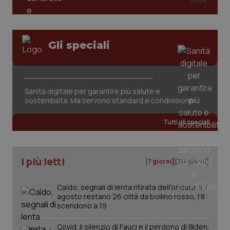
Gli speciali
CookieScriptConsent
5 mesi
CookieScript
settim
www.quotidianosanita.it
Sanità digitale per garantire più salute e
sostenibilità. Ma servono standard e condivisione
Tutti gli speciali
I più letti
[7 giorni]
[30 giorni]
Caldo, segnali di lenta ritirata dell'ondata: il 7
agosto restano 26 città da bollino rosso, l'8
scendono a 19
tracking-sites-ironfish-
www.quotidianosanita.it
4
tracking-enable
settim
2 gior
Covid. Il silenzio di Fauci e il perdono di Biden.