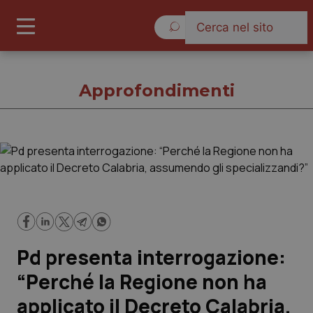
Sabato 8 Agosto 2026
Approfondimenti
Approfondimenti
Cronache
Governo e Parlamento
Pd presenta interrogazione:
Regioni e Asl
“Perché la Regione non ha
applicato il Decreto Calabria,
Lavoro e Professioni