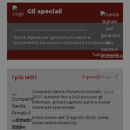
Gli speciali
CookieScriptConsent
5 mesi
CookieScript
Sanità digitale per garantire più salute e
settim
www.quotidianosanita.it
sostenibilità. Ma servono standard e condivisione
Tutti gli speciali
I più letti
[7 giorni]
[30 giorni]
Comparto Sanità. Firmato il contratto 2025-
2027. Aumenti fino a 240 euro per gli
infermieri, arriva il capitolo sull'IA e nuove
tutele per il personale
tracking-sites-ironfish-
www.quotidianosanita.it
4
tracking-enable
settim
Eclissi solare del 12 agosto 2026, come
2 gior
osservarla in sicurezza