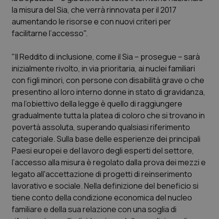
Calabria
Asma & BPCO
la misura del Sia, che verrà rinnovata per il 2017
aumentando le risorse e con nuovi criteri per
Campania
Car-T
facilitarne l’accesso".
"Il Reddito di inclusione, come il Sia – prosegue – sarà
Emilia-Romagna
Colesterolo & coronaropatie
inizialmente rivolto, in via prioritaria, ai nuclei familiari
con figli minori, con persone con disabilità grave o che
Friuli Venezia Giulia
Dermatite Atopica
presentino al loro interno donne in stato di gravidanza,
ma l’obiettivo della legge è quello di raggiungere
Lazio
Diabete & glucometri
gradualmente tutta la platea di coloro che si trovano in
povertà assoluta, superando qualsiasi riferimento
Liguria
Disturbi dell’umore
categoriale. Sulla base delle esperienze dei principali
Paesi europei e del lavoro degli esperti del settore,
Lombardia
Dolore
l’accesso alla misura è regolato dalla prova dei mezzi e
legato all'accettazione di progetti di reinserimento
Marche
Donna & Salute
lavorativo e sociale. Nella definizione del beneficio si
tiene conto della condizione economica del nucleo
familiare e della sua relazione con una soglia di
Molise
Epatiti