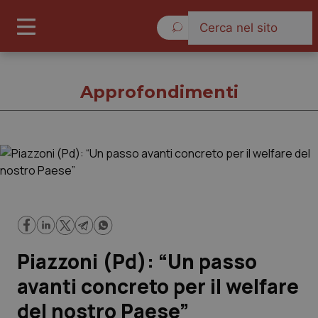
Giovedì 6 Agosto 2026
Approfondimenti
Approfondimenti
Cronache
Governo e Parlamento
Piazzoni (Pd): “Un passo
Regioni e Asl
avanti concreto per il welfare
del nostro Paese”
Lavoro e Professioni