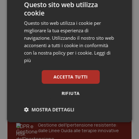
Valle D’Aosta
Oncodermatologia
Questo sito web utilizza
cookie
Lotta alla povertà. Il Senato approva in via
Veneto
Oncoematologia
definitiva la delega al Governo. Prende il via il
Questo sito web utilizza i cookie per
reddito di inclusione
migliorare la tua esperienza di
Oncologia & Nutrizione
09 Marzo 2017
navigazione. Utilizzando il nostro sito web
© Riproduzione riservata
acconsenti a tutti i cookie in conformità
Psoriasi & pelle
con la nostra policy per i cookie.
Leggi di
più
Quotidiano Cardiologia
Ultime analisi e review da QS Pro
ACCETTA TUTTI
Gold
Quotidiano Chirurgia
RIFIUTA
Cloud sanitario: infrastrutture,
Quotidiano Oncologia
compliance, GDPR e Risk management
MOSTRA DETTAGLI
Quotidiano Pediatria
Necessari
Statistici
Marketing
Gestione dell'Ipertensione resistente:
Rene & patologie urogenitali
dalle Linee Guida alle terapie innovative