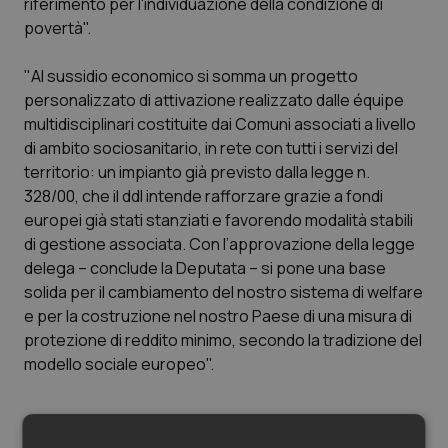
riferimento per l'individuazione della condizione di
povertà".
Piemonte
HIV
"Al sussidio economico si somma un progetto
Provincia Autonoma di Bolzano
Infezioni & Febbre
personalizzato di attivazione realizzato dalle équipe
multidisciplinari costituite dai Comuni associati a livello
Provincia Autonoma di Trento
Ipertensione & Scompenso
di ambito sociosanitario, in rete con tutti i servizi del
territorio: un impianto già previsto dalla legge n.
Puglia
Malattie rare
328/00, che il ddl intende rafforzare grazie a fondi
europei già stati stanziati e favorendo modalità stabili
Sardegna
Malattia di Crohn & Rettocolite Ulcerosa
di gestione associata. Con l’approvazione della legge
delega – conclude la Deputata – si pone una base
solida per il cambiamento del nostro sistema di welfare
Sicilia
Neuroscienze & patologie neurodegenerative
e per la costruzione nel nostro Paese di una misura di
protezione di reddito minimo, secondo la tradizione del
Toscana
Obesità
modello sociale europeo".
Umbria
Oftalmologia
Articoli correlati: