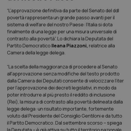
“L’approvazione definitiva da parte del Senato del ddl
Scienza e Farmaci
povertà rappresenta un grande passo avanti per il
sistema di welfare del nostro Paese: l’Italia si dota
Studi e Analisi
finalmente di una legge per una misura universale di
contrasto alla povertà”. Lo dichiara la Deputata del
Lettere al direttore
Partito Democratico
Ileana Piazzoni,
relatrice alla
Camera della legge delega.
Edizioni Regionali
“La scelta della maggioranza di procedere al Senato
all'approvazione senza modifiche del testo prodotto
QS Pro
dalla Camera dei Deputati consente di velocizzare l’iter
per l’approvazione dei decreti legislativi, in modo da
Professionisti Sanitari.AI
poter introdurre al più presto il reddito di inclusione
(Rei), la misura di contrasto alla povertà delineata dalla
Abruzzo
QS Pro Gold
legge delega: un risultato importante, fortemente
voluto dal Presidente del Consiglio Gentiloni e da tutto
QS Club
Newsletter
Basilicata
Artrite & artrosi
il Partito Democratico. Dal settembre scorso – spiega
la Deputata – è già attiva su tutto il territorio nazionale