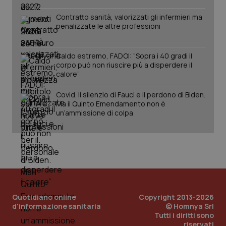
Contratto sanità, valorizzati gli infermieri ma
tracking-sites-ironfish-
www.quotidianosanita.it
4
penalizzate le altre professioni
session-id
settim
2 gior
Caldo estremo, FADOI: “Sopra i 40 gradi il
corpo può non riuscire più a disperdere il
calore”
_ga
1 anno
Google LLC
mes
.quotidianosanita.it
Covid. Il silenzio di Fauci e il perdono di Biden.
Ma il Quinto Emendamento non è
un’ammissione di colpa
Quotidiano online
Copyright 2013-2026
d'informazione sanitaria
© Homnya Srl
Tutti i diritti sono
riservati