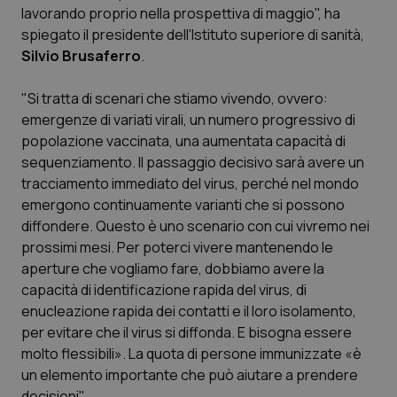
lavorando proprio nella prospettiva di maggio", ha
Piemonte
HIV
spiegato il presidente dell'Istituto superiore di sanità,
Silvio Brusaferro
.
Provincia Autonoma di Bolzano
Infezioni & Febbre
"Si tratta di scenari che stiamo vivendo, ovvero:
emergenze di variati virali, un numero progressivo di
Provincia Autonoma di Trento
Ipertensione & Scompenso
popolazione vaccinata, una aumentata capacità di
sequenziamento. Il passaggio decisivo sarà avere un
Puglia
Malattie rare
tracciamento immediato del virus, perché nel mondo
emergono continuamente varianti che si possono
Sardegna
Malattia di Crohn & Rettocolite Ulcerosa
diffondere. Questo è uno scenario con cui vivremo nei
prossimi mesi. Per poterci vivere mantenendo le
Sicilia
Neuroscienze & patologie neurodegenerative
aperture che vogliamo fare, dobbiamo avere la
capacità di identificazione rapida del virus, di
Toscana
Obesità
enucleazione rapida dei contatti e il loro isolamento,
per evitare che il virus si diffonda. E bisogna essere
Umbria
Oftalmologia
molto flessibili». La quota di persone immunizzate «è
un elemento importante che può aiutare a prendere
decisioni".