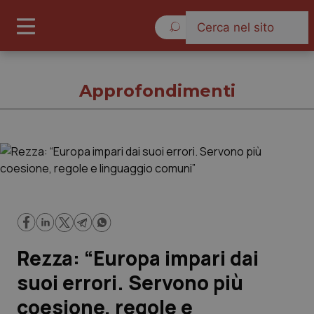
Venerdì 7 Agosto 2026
Approfondimenti
Approfondimenti
Cronache
Governo e Parlamento
Rezza: “Europa impari dai
Regioni e Asl
suoi errori. Servono più
coesione, regole e
Lavoro e Professioni