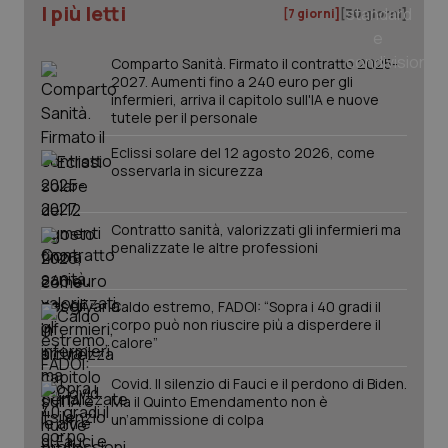
I più letti
[7 giorni]
[30 giorni]
_ga
1 anno
Google LLC
mes
.quotidianosanita.it
Comparto Sanità. Firmato il contratto 2025-
2027. Aumenti fino a 240 euro per gli
infermieri, arriva il capitolo sull'IA e nuove
tutele per il personale
Eclissi solare del 12 agosto 2026, come
osservarla in sicurezza
Contratto sanità, valorizzati gli infermieri ma
penalizzate le altre professioni
Caldo estremo, FADOI: “Sopra i 40 gradi il
corpo può non riuscire più a disperdere il
calore”
Covid. Il silenzio di Fauci e il perdono di Biden.
Ma il Quinto Emendamento non è
un’ammissione di colpa