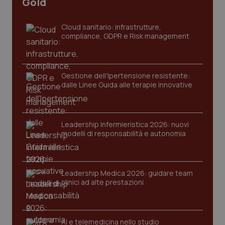
Gold
sito web abilitandone funzionalità di base quali la
navigazione sulle pagine e l'accesso alle aree
protette del sito. Il sito web non è in grado di
Cloud sanitario: infrastrutture,
funzionare correttamente senza questi cookie.
compliance, GDPR e Risk management
Nome
Fornitore
/
Dominio
Scaden
VISITOR_PRIVACY_METADATA
5 mesi
YouTube
settim
.youtube.com
Gestione dell'Ipertensione resistente:
dalle Linee Guida alle terapie innovative
Leadership Infermieristica 2026: nuovi
modelli di responsabilità e autonomia
Leadership Medica 2026: guidare team
clinici ad alte prestazioni
AI e telemedicina nello studio
CookieScriptConsent
5 mesi
CookieScript