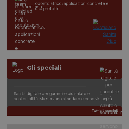
odontoiatrico: applicazioni concrete e
settim
www.quotidianosanita.it
uso protetto
Gli speciali
tracking-sites-ironfish-
www.quotidianosanita.it
4
tracking-enable
settim
2 gior
Sanità digitale per garantire più salute e
sostenibilità. Ma servono standard e condivisione
tracking-sites-ironfish-
www.quotidianosanita.it
4
session-id
settim
Tutti gli speciali
2 gior