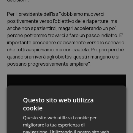
Valle D’Aosta
Oncodermatologia
Per il presidente dell'Iss "dobbiamo muoverci
Veneto
Oncoematologia
positivamente verso l'obiettivo delle riaperture, ma
anche non spazientirci, magari accelerando un po',
Oncologia & Nutrizione
perché potremmo trovarci a fare un passo indietro. E'
importante procedere decisamente verso lo scenario
Psoriasi & pelle
che tutti auspichiamo, ma con cautela. Proprio perché
quando si arriverà agli obiettivi questi rimangano e si
Quotidiano Cardiologia
possano progressivamente ampliare".
Quotidiano Chirurgia
Quotidiano Oncologia
Questo sito web utilizza
cookie
Quotidiano Pediatria
Questo sito web utilizza i cookie per
Rene & patologie urogenitali
migliorare la tua esperienza di
navigazione. Utilizzando il nostro sito web