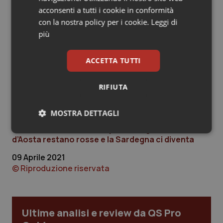
acconsenti a tutti i cookie in conformità
Salute orale & impianti
con la nostra policy per i cookie.
Leggi di
più
Sangue & coagulazione
ACCETTA TUTTI
Tiroide
RIFIUTA
Tumore al seno
Articoli correlati:
MOSTRA DETTAGLI
Tumore ovarico
Monitoraggio Covid. Rt in calo a 0,92. Sei Regioni
vanno in arancione. Campania, Puglia e Valle
Necessari
Statistici
Marketing
d’Aosta restano rosse e la Sardegna ci diventa
Tumori del Polmone & Testa Collo
09 Aprile 2021
Tumori gastrointestinali
© Riproduzione riservata
Ulcera & Reflusso
Necessari
Statistici
Marketing
Ultime analisi e review da QS Pro
Vaccini
I cookie necessari contribuiscono a rendere fruibile il