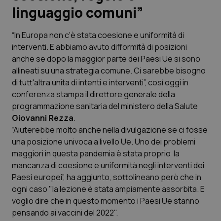
linguaggio comuni”
Scienza e Farmaci
“In Europa non c'è stata coesione e uniformità di
interventi. E abbiamo avuto difformità di posizioni
Studi e Analisi
anche se dopo la maggior parte dei Paesi Ue si sono
allineati su una strategia comune. Ci sarebbe bisogno
Lettere al direttore
di tutt'altra unita di intenti e interventi”, così oggi in
conferenza stampa il direttore generale della
Edizioni Regionali
programmazione sanitaria del ministero della Salute
Giovanni Rezza
.
QS Pro
“Aiuterebbe molto anche nella divulgazione se ci fosse
una posizione univoca a livello Ue. Uno dei problemi
Professionisti Sanitari.AI
maggiori in questa pandemia è stata proprio la
mancanza di coesione e uniformità negli interventi dei
Abruzzo
QS Pro Gold
Paesi europei”, ha aggiunto, sottolineano però che in
ogni caso "la lezione è stata ampiamente assorbita. E
QS Club
Newsletter
voglio dire che in questo momento i Paesi Ue stanno
Basilicata
Artrite & artrosi
pensando ai vaccini del 2022".