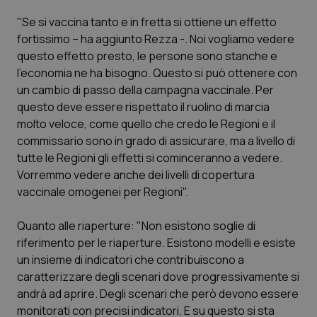
Calabria
Asma & BPCO
"Se si vaccina tanto e in fretta si ottiene un effetto
fortissimo – ha aggiunto Rezza -. Noi vogliamo vedere
Campania
Car-T
questo effetto presto, le persone sono stanche e
l'economia ne ha bisogno. Questo si può ottenere con
Emilia-Romagna
Colesterolo & coronaropatie
un cambio di passo della campagna vaccinale. Per
questo deve essere rispettato il ruolino di marcia
Friuli Venezia Giulia
Dermatite Atopica
molto veloce, come quello che credo le Regioni e il
commissario sono in grado di assicurare, ma a livello di
Lazio
Diabete & glucometri
tutte le Regioni gli effetti si cominceranno a vedere.
Vorremmo vedere anche dei livelli di copertura
vaccinale omogenei per Regioni".
Liguria
Disturbi dell’umore
Quanto alle riaperture: "Non esistono soglie di
Lombardia
Dolore
riferimento per le riaperture. Esistono modelli e esiste
un insieme di indicatori che contribuiscono a
Marche
Donna & Salute
caratterizzare degli scenari dove progressivamente si
andrà ad aprire. Degli scenari che però devono essere
Molise
Epatiti
monitorati con precisi indicatori. E su questo si sta