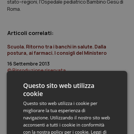
stato–regioni, l’Ospedale pediatrico Bambino Gesù di
Roma.
Piemonte
HIV
Provincia Autonoma di Bolzano
Infezioni & Febbre
Articoli correlati:
Provincia Autonoma di Trento
Ipertensione & Scompenso
Scuola. Ritorno tra i banchi in salute. Dalla
postura, ai farmaci. I consigli del Ministero
Puglia
Malattie rare
16 Settembre 2013
© Riproduzione riservata
Sardegna
Malattia di Crohn & Rettocolite Ulcerosa
Questo sito web utilizza
Sicilia
Neuroscienze & patologie neurodegenerative
cookie
Ultime analisi e review da QS Pro
Questo sito web utilizza i cookie per
Toscana
Obesità
Gold
migliorare la tua esperienza di
navigazione. Utilizzando il nostro sito web
Umbria
Oftalmologia
Cloud sanitario: infrastrutture,
acconsenti a tutti i cookie in conformità
compliance, GDPR e Risk management
con la nostra policy per i cookie.
Leggi di