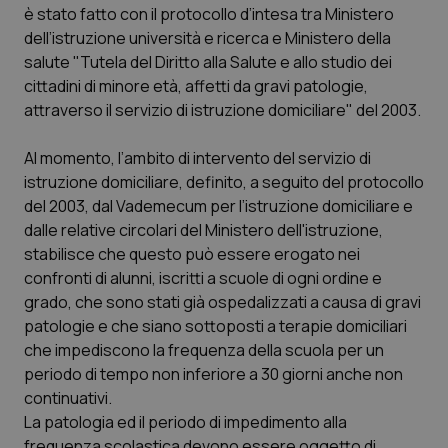
è stato fatto con il protocollo d’intesa tra Ministero
dell’istruzione università e ricerca e Ministero della
Scienza e Farmaci
salute "Tutela del Diritto alla Salute e allo studio dei
cittadini di minore età, affetti da gravi patologie,
Studi e Analisi
attraverso il servizio di istruzione domiciliare" del 2003.
Lettere al direttore
Al momento, l’ambito di intervento del servizio di
istruzione domiciliare, definito, a seguito del protocollo
Edizioni Regionali
del 2003, dal Vademecum per l’istruzione domiciliare e
dalle relative circolari del Ministero dell'istruzione,
QS Pro
stabilisce che questo può essere erogato nei
confronti di alunni, iscritti a scuole di ogni ordine e
grado, che sono stati già ospedalizzati a causa di gravi
Professionisti Sanitari.AI
patologie e che siano sottoposti a terapie domiciliari
che impediscono la frequenza della scuola per un
Abruzzo
QS Pro Gold
periodo di tempo non inferiore a 30 giorni anche non
continuativi.
QS Club
Newsletter
Basilicata
Artrite & artrosi
La patologia ed il periodo di impedimento alla
frequenza scolastica devono essere oggetto di