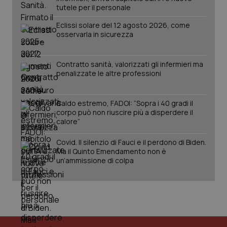
tutele per il personale
Eclissi solare del 12 agosto 2026, come
osservarla in sicurezza
Contratto sanità, valorizzati gli infermieri ma
penalizzate le altre professioni
tracking-sites-ironfish-
www.quotidianosanita.it
4
Caldo estremo, FADOI: “Sopra i 40 gradi il
tracking-enable
settim
corpo può non riuscire più a disperdere il
2 gior
calore”
Covid. Il silenzio di Fauci e il perdono di Biden.
Ma il Quinto Emendamento non è
tracking-sites-ironfish-
www.quotidianosanita.it
4
un’ammissione di colpa
session-id
settim
2 gior
_ga
1 anno
Google LLC
mes
.quotidianosanita.it