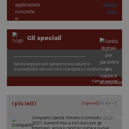
funzionare correttamente senza questi cookie.
Salute orale & impianti
Nome
Fornitore
/
Dominio
Scaden
Sangue & coagulazione
VISITOR_PRIVACY_METADATA
5 mesi
YouTube
settim
.youtube.com
Tiroide
Gli speciali
Tumore al seno
Sanità digitale per garantire più salute e
Tumore ovarico
sostenibilità. Ma servono standard e condivisione
Tumori del Polmone & Testa Collo
Tutti gli speciali
Tumori gastrointestinali
I più letti
[7 giorni]
[30 giorni]
Ulcera & Reflusso
CookieScriptConsent
5 mesi
CookieScript
Comparto Sanità. Firmato il contratto 2025-
settim
www.quotidianosanita.it
2027. Aumenti fino a 240 euro per gli
Vaccini
infermieri, arriva il capitolo sull'IA e nuove