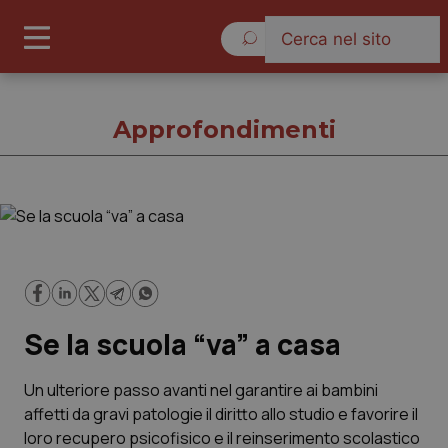
Venerdì 7 Agosto 2026
Approfondimenti
Approfondimenti
Cronache
Se la scuola “va” a casa
Governo e Parlamento
Regioni e Asl
Un ulteriore passo avanti nel garantire ai bambini
affetti da gravi patologie il diritto allo studio e favorire il
loro recupero psicofisico e il reinserimento scolastico
Lavoro e Professioni