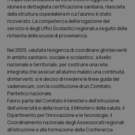
Calabria
Asma & BPCO
idonea e dettagliata certificazione sanitaria, rilasciata
dalla struttura ospedaliera in cui l’alunno è stato
Campania
Car-T
ricoverato. La competenza dell’erogazione del
servizio è degli Uffici Scolastici regionali a seguito della
richiesta della scuola di provenienza.
Emilia-Romagna
Colesterolo & coronaropatie
Nel 2009, valutata l’esigenza di coordinare gli interventi
Friuli Venezia Giulia
Dermatite Atopica
in ambito sanitario, sociale e scolastico, a livello
nazionale e territoriale, per costruire una rete
Lazio
Diabete & glucometri
integrata che assicuri all’alunno malato una continuità
di interventi, si è deciso di rivedere le linee guida del
Liguria
Disturbi dell’umore
vademecum, con la costituzione di un Comitato
Paritetico nazionale.
Lombardia
Dolore
Fanno parte del Comitato il ministero dell’istruzione,
dell’università e della ricerca, il Ministero della salute, il
Marche
Donna & Salute
Dipartimento per l’innovazione e le tecnologie, il
Coordinamento nazionale degli Assessorati regionali
all’istruzione e alla formazione della Conferenza
Molise
Epatiti