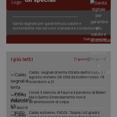
Gli speciali
Sanità digitale per garantire più salute e
sostenibilità. Ma servono standard e condivisione
tracking-sites-ironfish-
www.quotidianosanita.it
4
tracking-enable
settim
Tutti gli speciali
2 gior
I più letti
[7 giorni]
[30 giorni]
tracking-sites-ironfish-
www.quotidianosanita.it
4
session-id
settim
2 gior
Caldo, segnali di lenta ritirata dell'ondata: il 7
agosto restano 26 città da bollino rosso, l'8
scendono a 21
Covid. Il silenzio di Fauci e il perdono di Biden.
_ga
1 anno
Google LLC
Ma il Quinto Emendamento non è
mes
.quotidianosanita.it
un’ammissione di colpa
Caldo estremo, FADOI: “Sopra i 40 gradi il