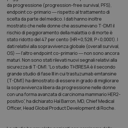
Calabria
Asma & BPCO
da progressione (progression-free survival, PFS),
endpoint co-primario ― rispetto al trattamento di
scelta da parte del medico. I dati hanno inoltre
Campania
Car-T
mostrato che nelle donne che assumevano T-DM1 il
rischio di peggioramento della malattia o di morte è
Emilia-Romagna
Colesterolo & coronaropatie
stato ridotto del 47 per cento (HR=0,528, P<0,0001). I
dati relativi alla sopravvivenza globale (overall survival,
Friuli Venezia Giulia
Dermatite Atopica
OS) ― l'altro endpoint co-primario ― non sono ancora
maturi. Non sono stati rilevati nuovi segnali relativi alla
Lazio
Diabete & glucometri
sicurezza di T-DM1. “Lo studio TH3RESA è il secondo
grande studio di fase III in cui
trastuzumab emtansine
Liguria
Disturbi dell’umore
(T-DM1)
ha dimostrato di essere in grado di migliorare
la sopravvivenza libera da progressione nelle donne
Lombardia
Dolore
con una forma avanzata di carcinoma mammario HER2-
positivo”, ha dichiarato Hal Barron, MD, Chief Medical
Officer, Head Global Product Development di Roche.
Marche
Donna & Salute
Molise
Epatiti