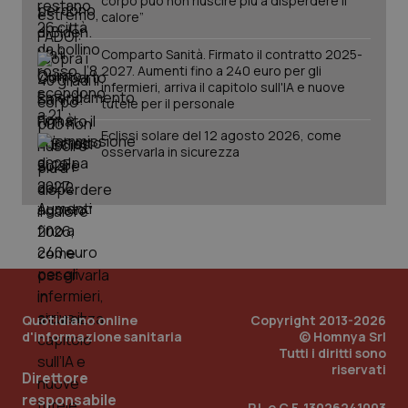
corpo può non riuscire più a disperdere il
calore”
Comparto Sanità. Firmato il contratto 2025-
2027. Aumenti fino a 240 euro per gli
infermieri, arriva il capitolo sull'IA e nuove
tutele per il personale
Eclissi solare del 12 agosto 2026, come
osservarla in sicurezza
Quotidiano online
Copyright 2013-2026
d'informazione sanitaria
© Homnya Srl
Tutti i diritti sono
riservati
Direttore
PHPSESSID
Sessio
PHP.net
www.quotidianosanita.it
responsabile
P.I. e C.F. 13026241003