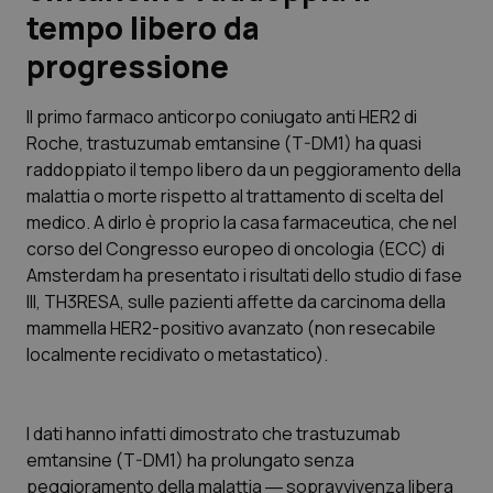
tempo libero da
Scienza e Farmaci
progressione
Studi e Analisi
Il primo farmaco anticorpo coniugato anti HER2 di
Roche,
trastuzumab emtansine
(T-DM1) ha quasi
Lettere al direttore
raddoppiato il tempo libero da un peggioramento della
malattia o morte rispetto al trattamento di scelta del
Edizioni Regionali
medico. A dirlo è proprio la casa farmaceutica, che nel
corso del Congresso europeo di oncologia (ECC) di
Amsterdam ha presentato i risultati dello studio di fase
QS Pro
III, TH3RESA, sulle pazienti affette da carcinoma della
mammella HER2-positivo avanzato (non resecabile
Professionisti Sanitari.AI
localmente recidivato o metastatico).
Abruzzo
QS Pro Gold
I dati hanno infatti dimostrato che
trastuzumab
QS Club
Newsletter
Basilicata
Artrite & artrosi
emtansine
(T-DM1) ha prolungato senza
peggioramento della malattia ― sopravvivenza libera