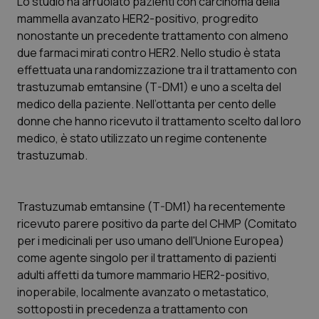
Lo studio ha arruolato pazienti con carcinoma della
mammella avanzato HER2-positivo, progredito
Piemonte
HIV
nonostante un precedente trattamento con almeno
due farmaci mirati contro HER2. Nello studio è stata
Provincia Autonoma di Bolzano
Infezioni & Febbre
effettuata una randomizzazione tra il trattamento con
trastuzumab emtansine
(T-DM1) e uno a scelta del
Provincia Autonoma di Trento
Ipertensione & Scompenso
medico della paziente. Nell’ottanta per cento delle
donne che hanno ricevuto il trattamento scelto dal loro
Puglia
Malattie rare
medico, è stato utilizzato un regime contenente
trastuzumab.
Sardegna
Malattia di Crohn & Rettocolite Ulcerosa
Trastuzumab emtansine
(T-DM1) ha recentemente
Sicilia
Neuroscienze & patologie neurodegenerative
ricevuto parere positivo da parte del CHMP (Comitato
per i medicinali per uso umano dell'Unione Europea)
Toscana
Obesità
come agente singolo per il trattamento di pazienti
adulti affetti da tumore mammario HER2-positivo,
Umbria
Oftalmologia
inoperabile, localmente avanzato o metastatico,
sottoposti in precedenza a trattamento con