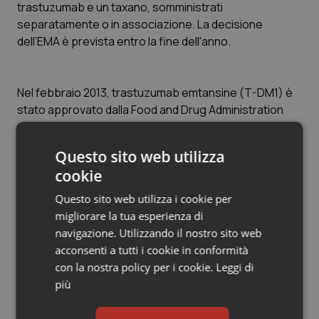
Valle D’Aosta
Oncodermatologia
trastuzumab e un taxano, somministrati
separatamente o in associazione. La decisione
Veneto
Oncoematologia
dell’EMA è prevista entro la fine dell'anno.
Oncologia & Nutrizione
Nel febbraio 2013,
trastuzumab emtansine
(T-DM1) è
stato approvato dalla Food and Drug Administration
Psoriasi & pelle
statunitense per il trattamento delle donne con mBC
HER2-positivo, precedentemente trattate con
Quotidiano Cardiologia
Questo sito web utilizza
trastuzumab e chemioterapia a base di taxani e che
cookie
erano già state trattate per cancro metastatico o che
Quotidiano Chirurgia
presentavano una recidiva del tumore allo stadio
Questo sito web utilizza i cookie per
precoce durante o entro sei mesi dal completamento
migliorare la tua esperienza di
Quotidiano Oncologia
di un ciclo di trattamento a seguito di intervento
navigazione. Utilizzando il nostro sito web
chirurgico.
acconsenti a tutti i cookie in conformità
Quotidiano Pediatria
con la nostra policy per i cookie.
Leggi di
più
Rene & patologie urogenitali
Articoli correlati: