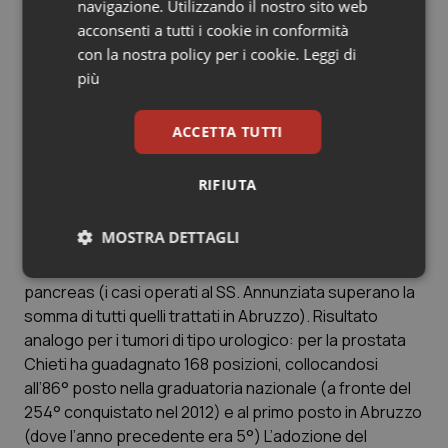
una classifica che include tutte le strutture italiane che
navigazione. Utilizzando il nostro sito web
si occupano di tumori, suddivisi per categorie, ordinati
acconsenti a tutti i cookie in conformità
in base al numero di interventi e ricoveri eseguiti in un
con la nostra policy per i cookie.
Leggi di
anno, e all’Indice Medicare, un parametro che
più
consente di valutare la complessità globale dell’attività
di un ospedale. I dati, riferiti al 2013, documentano una
ACCETTA TUTTI
crescita esponenziale per entrambe le specialità: per
la chirurgia del pancreas, fegato e vie biliari l’ospedale
RIFIUTA
di Chieti ha guadagnato 69 posizioni, passando dal
139° posto del 2012 al 70° del 2013. Cifre alla mano,
MOSTRA DETTAGLI
dunque, Chieti è diventato il primo ospedale
abruzzese nel trattamento delle neoplasie del
Necessari
Statistici
Marketing
pancreas (i casi operati al SS. Annunziata superano la
somma di tutti quelli trattati in Abruzzo). Risultato
analogo per i tumori di tipo urologico: per la prostata
Chieti ha guadagnato 168 posizioni, collocandosi
all’86° posto nella graduatoria nazionale (a fronte del
254° conquistato nel 2012) e al primo posto in Abruzzo
Necessari
Statistici
Marketing
(dove l’anno precedente era 5°) L’adozione del