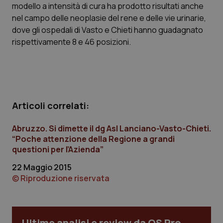
modello a intensità di cura ha prodotto risultati anche
I cookie necessari contribuiscono a rendere fruibile il
sito web abilitandone funzionalità di base quali la
nel campo delle neoplasie del rene e delle vie urinarie,
navigazione sulle pagine e l'accesso alle aree
dove gli ospedali di Vasto e Chieti hanno guadagnato
protette del sito. Il sito web non è in grado di
funzionare correttamente senza questi cookie.
rispettivamente 8 e 46 posizioni.
Nome
Fornitore
/
Dominio
Scaden
VISITOR_PRIVACY_METADATA
5 mesi
YouTube
settim
.youtube.com
Articoli correlati:
Abruzzo. Si dimette il dg Asl Lanciano-Vasto-Chieti.
“Poche attenzione della Regione a grandi
questioni per l’Azienda”
22 Maggio 2015
© Riproduzione riservata
Ultime analisi e review da QS Pro