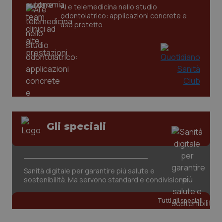
AI e telemedicina nello studio
odontoiatrico: applicazioni concrete e
_ga
1 anno
Google LLC
uso protetto
mes
.quotidianosanita.it
Gli speciali
Sanità digitale per garantire più salute e
sostenibilità. Ma servono standard e condivisione
Tutti gli speciali