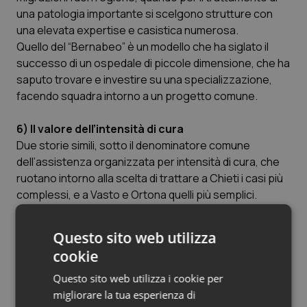
una patologia importante si scelgono strutture con
Salute orale & impianti
una elevata expertise e casistica numerosa.
Quello del “Bernabeo” è un modello che ha siglato il
Sangue & coagulazione
successo di un ospedale di piccole dimensione, che ha
saputo trovare e investire su una specializzazione,
Tiroide
facendo squadra intorno a un progetto comune.
Tumore al seno
6) Il valore dell’intensità di cura
Due storie simili, sotto il denominatore comune
Tumore ovarico
dell’assistenza organizzata per intensità di cura, che
ruotano intorno alla scelta di trattare a Chieti i casi più
Tumori del Polmone & Testa Collo
complessi, e a Vasto e Ortona quelli più semplici.
L’obiettivo è dare ai malati l’assistenza più appropriata
nel luogo giusto, in base alla severità della patologia e
Tumori gastrointestinali
Questo sito web utilizza
del quadro clinico. Un modello che ha portato la Asl a
cookie
scalare la classifica dello “Sportello cancro” redatta dal
Ulcera & Reflusso
Corriere della Sera nella cura dei tumori del pancreas e
Questo sito web utilizza i cookie per
apparato digerente, e della prostata e rene. Si tratta di
migliorare la tua esperienza di
Vaccini