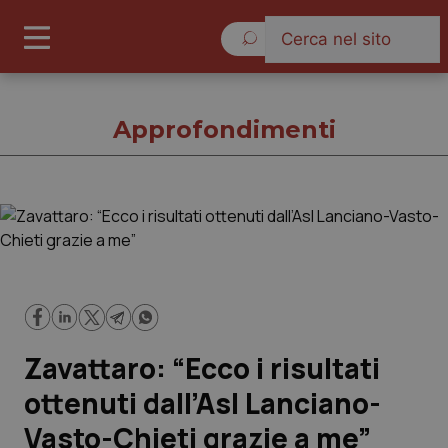
Giovedì 6 Agosto 2026
Approfondimenti
Approfondimenti
Cronache
Governo e Parlamento
Zavattaro: “Ecco i risultati
Regioni e Asl
ottenuti dall’Asl Lanciano-
Vasto-Chieti grazie a me”
Lavoro e Professioni