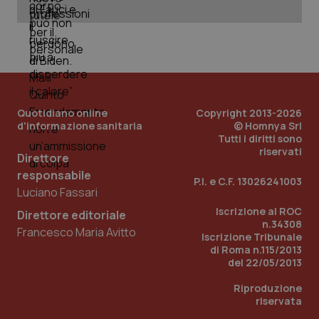
_ga_KM60CM4NPH
.quotidianosanita.it
1 anno
mes
Quotidiano online
Copyright 2013-2026
d'informazione sanitaria
© Homnya Srl
Tutti i diritti sono
Fornitore
/
riservati
Nome
Scadenza
Descrizion
Direttore
Dominio
Nome
Fornitore
/
Dominio
Scadenza
Des
responsabile
_ga_0VMQEQKQ1N
.quotidianosanita.it
1 anno 1
Questo
P.I. e C.F. 13026241003
mese
cookie
VISITOR_INFO1_LIVE
5 mesi 4
Que
Luciano Fassari
Google LLC
viene
settimane
imp
.youtube.com
utilizzato
You
Iscrizione al ROC
Direttore editoriale
da Google
ten
n.34308
Analytics
pre
Francesco Maria Avitto
Iscrizione Tribunale
per
del
mantener
di Roma n.115/2013
vid
lo stato
inco
del 22/05/2013
della
può
sessione.
det
Riproduzione
vis
web
riservata
uti
nuo