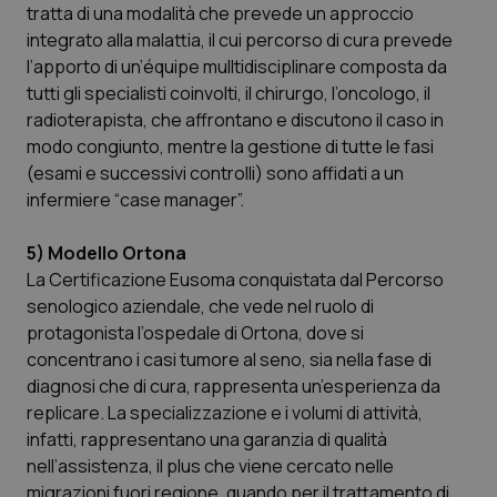
Valle D’Aosta
Oncodermatologia
tratta di una modalità che prevede un approccio
integrato alla malattia, il cui percorso di cura prevede
Veneto
Oncoematologia
l’apporto di un’équipe mulltidisciplinare composta da
tutti gli specialisti coinvolti, il chirurgo, l’oncologo, il
Oncologia & Nutrizione
radioterapista, che affrontano e discutono il caso in
modo congiunto, mentre la gestione di tutte le fasi
(esami e successivi controlli) sono affidati a un
Psoriasi & pelle
infermiere “case manager”.
Quotidiano Cardiologia
5) Modello Ortona
La Certificazione Eusoma conquistata dal Percorso
Quotidiano Chirurgia
senologico aziendale, che vede nel ruolo di
protagonista l’ospedale di Ortona, dove si
Quotidiano Oncologia
concentrano i casi tumore al seno, sia nella fase di
diagnosi che di cura, rappresenta un’esperienza da
Quotidiano Pediatria
replicare. La specializzazione e i volumi di attività,
infatti, rappresentano una garanzia di qualità
Rene & patologie urogenitali
nell’assistenza, il plus che viene cercato nelle
migrazioni fuori regione, quando per il trattamento di