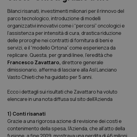
Bilanci risanati, investimenti milionari per il rinnovo del
Scienza e Farmaci
parco tecnologico, introduzione di modelli
organizzativi innovativi come i “percorsi” oncologici e
Studi e Analisi
l’assistenza per intensità di cura, drastica riduzione
delle proroghe nei contratti di fornitura di beni e
Lettere al direttore
servizi, e il “modello Ortona” come esperienza da
replicare. Questa, per grandi linee, l’eredità che
Edizioni Regionali
Francesco Zavattaro,
direttore generale
dimissionario, afferma di lasciare alla Asl Lanciano
Vasto Chieti che ha guidato per 5 anni.
QS Pro
Ecco i dettagli sui risultati che Zavattaro ha voluto
Professionisti Sanitari.AI
elencare in una nota diffusa sul sito dell’Azienda
Abruzzo
QS Pro Gold
1) Conti risanati
Grazie a una rigorosa azione di revisione dei costi e
QS Club
Newsletter
Basilicata
Artrite & artrosi
contenimento della spesa, l’Azienda, che all’atto della
fusione, a fine 2009, mostrava una perdita di 46 milioni