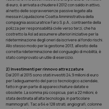
Calabria
Asma & BPCO
di euro, è arrivata a chiudere il 2012 con saldo in attivo,
al netto delle sopravvenienze passive legate alla
Campania
Car-T
messa in Liquidazione Coatta Amministrativa della
compagnia assicuratrice Faro S.p.A., contraente della
polizza per responsabilità civile verso terzi, che ha
Emilia-Romagna
Colesterolo & coronaropatie
costretto la Asl ad assumere ulteriori iniziative per la
rideterminazione degli oneri da iscrivere al fondo rischi.
Friuli Venezia Giulia
Dermatite Atopica
Allo stesso modo per la gestione 2013, all’esito della
corretta rideterminazione del conguaglio di mobilità, è
Lazio
Diabete & glucometri
stato comprovato un utile di esercizio.
Liguria
Disturbi dell’umore
2) Investimenti per rinnovo attrezzature
Dal 2011 al 2015 sono stati investiti 24,9 milioni di euro
Lombardia
Dolore
per l’adeguamento del parco tecnologico aziendale,
fatto in gran parte di apparecchiature datate e
Marche
Donna & Salute
obsolete. La somma più cospicua, pari a 22 milioni, è
stata destinata all’alta tecnologia, in particolare
mammografi, Tac a 64 e 128 strati, angiografi, colonne
Molise
Epatiti