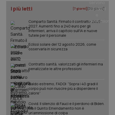
I più letti
[7 giorni]
[30 giorni]
Comparto Sanità. Firmato il contratto 2025-
PHPSESSID
Sessio
PHP.net
2027. Aumenti fino a 240 euro per gli
www.quotidianosanita.it
infermieri, arriva il capitolo sull'IA e nuove
tutele per il personale
Eclissi solare del 12 agosto 2026, come
osservarla in sicurezza
Contratto sanità, valorizzati gli infermieri ma
penalizzate le altre professioni
Caldo estremo, FADOI: “Sopra i 40 gradi il
corpo può non riuscire più a disperdere il
calore”
Covid. Il silenzio di Fauci e il perdono di Biden.
Ma il Quinto Emendamento non è
un’ammissione di colpa