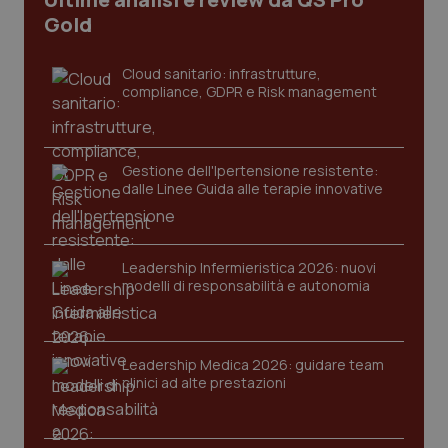
CookieScriptConsent
5 mesi
CookieScript
Gold
settim
www.quotidianosanita.it
Cloud sanitario: infrastrutture,
compliance, GDPR e Risk management
Gestione dell'Ipertensione resistente:
dalle Linee Guida alle terapie innovative
tracking-sites-ironfish-
www.quotidianosanita.it
4
Leadership Infermieristica 2026: nuovi
tracking-enable
settim
modelli di responsabilità e autonomia
2 gior
Leadership Medica 2026: guidare team
tracking-sites-ironfish-
www.quotidianosanita.it
4
clinici ad alte prestazioni
session-id
settim
2 gior