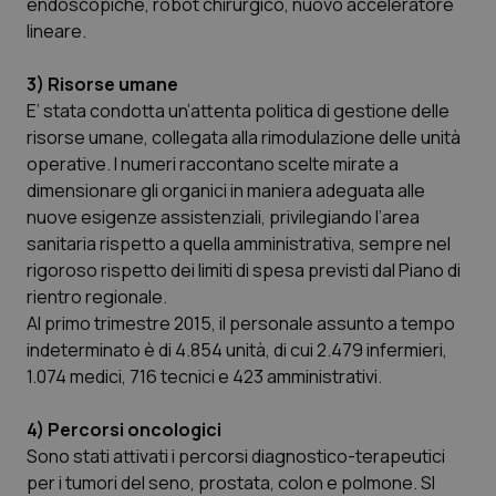
endoscopiche, robot chirurgico, nuovo acceleratore
lineare.
Piemonte
HIV
3) Risorse umane
Provincia Autonoma di Bolzano
Infezioni & Febbre
E’ stata condotta un’attenta politica di gestione delle
risorse umane, collegata alla rimodulazione delle unità
Provincia Autonoma di Trento
Ipertensione & Scompenso
operative. I numeri raccontano scelte mirate a
dimensionare gli organici in maniera adeguata alle
Puglia
Malattie rare
nuove esigenze assistenziali, privilegiando l’area
sanitaria rispetto a quella amministrativa, sempre nel
Sardegna
Malattia di Crohn & Rettocolite Ulcerosa
rigoroso rispetto dei limiti di spesa previsti dal Piano di
rientro regionale.
Al primo trimestre 2015, il personale assunto a tempo
Sicilia
Neuroscienze & patologie neurodegenerative
indeterminato è di 4.854 unità, di cui 2.479 infermieri,
1.074 medici, 716 tecnici e 423 amministrativi.
Toscana
Obesità
4) Percorsi oncologici
Umbria
Oftalmologia
Sono stati attivati i percorsi diagnostico-terapeutici
per i tumori del seno, prostata, colon e polmone. SI