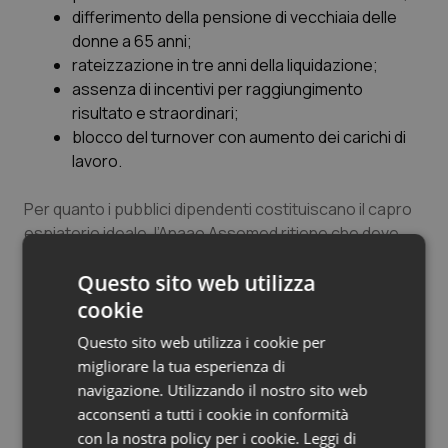
differimento della pensione di vecchiaia delle
Salute orale & impianti
donne a 65 anni;
rateizzazione in tre anni della liquidazione;
Sangue & coagulazione
assenza di incentivi per raggiungimento
risultato e straordinari;
Tiroide
blocco del turnover con aumento dei carichi di
lavoro.
Tumore al seno
Per quanto i pubblici dipendenti costituiscano il capro
Tumore ovarico
espiatorio ideale, l’Anaao Assomed ritiene che deve
cessare una campagna di disinformazione e di
Questo sito web utilizza
denigrazione di questi lavoratori, in Italia in numero
Tumori del Polmone & Testa Collo
ridotto rispetto alla media europea, che assolvono
cookie
compiti fondamentali per i servizi pubblici ed il
Tumori gastrointestinali
Questo sito web utilizza i cookie per
cittadino, compresa la tutela di un bene prezioso
migliorare la tua esperienza di
come la salute”.
Ulcera & Reflusso
navigazione. Utilizzando il nostro sito web
acconsenti a tutti i cookie in conformità
Vaccini
con la nostra policy per i cookie.
Leggi di
23 Giugno 2011