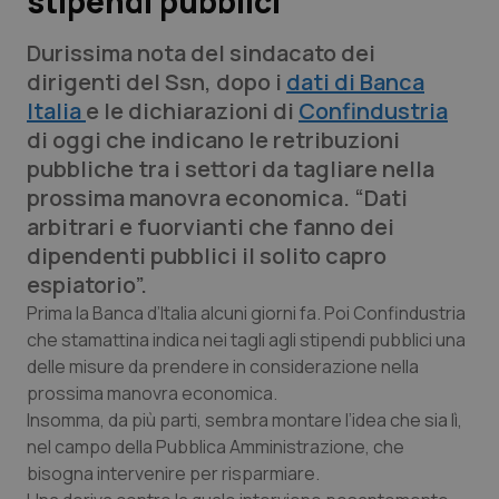
stipendi pubblici”
Durissima nota del sindacato dei
Scienza e Farmaci
dirigenti del Ssn, dopo i
dati di Banca
Italia
e le dichiarazioni di
Confindustria
Studi e Analisi
di oggi che indicano le retribuzioni
pubbliche tra i settori da tagliare nella
Lettere al direttore
prossima manovra economica. “Dati
arbitrari e fuorvianti che fanno dei
Edizioni Regionali
dipendenti pubblici il solito capro
espiatorio”.
QS Pro
Prima la Banca d’Italia alcuni giorni fa. Poi Confindustria
che stamattina indica nei tagli agli stipendi pubblici una
Professionisti Sanitari.AI
delle misure da prendere in considerazione nella
prossima manovra economica.
Abruzzo
QS Pro Gold
Insomma, da più parti, sembra montare l’idea che sia lì,
nel campo della Pubblica Amministrazione, che
QS Club
Newsletter
Basilicata
Artrite & artrosi
bisogna intervenire per risparmiare.