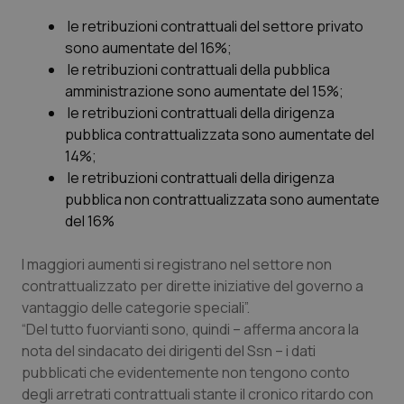
­ le retribuzioni contrattuali del settore privato
Piemonte
HIV
sono aumentate del 16%;
­ le retribuzioni contrattuali della pubblica
Provincia Autonoma di Bolzano
Infezioni & Febbre
amministrazione sono aumentate del 15%;
­ le retribuzioni contrattuali della dirigenza
Provincia Autonoma di Trento
Ipertensione & Scompenso
pubblica contrattualizzata sono aumentate del
14%;
Puglia
Malattie rare
­ le retribuzioni contrattuali della dirigenza
pubblica non contrattualizzata sono aumentate
Sardegna
Malattia di Crohn & Rettocolite Ulcerosa
del 16%
I maggiori aumenti si registrano nel settore non
Sicilia
Neuroscienze & patologie neurodegenerative
contrattualizzato per dirette iniziative del governo a
vantaggio delle categorie speciali”.
Toscana
Obesità
“Del tutto fuorvianti sono, quindi – afferma ancora la
nota del sindacato dei dirigenti del Ssn – i dati
Umbria
Oftalmologia
pubblicati che evidentemente non tengono conto
degli arretrati contrattuali stante il cronico ritardo con