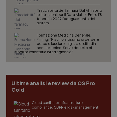
funzionare correttamente senza questi cookie.
Tracciabilità dei farmaci. Dal Ministero
Nome
Fornitore
/
Dominio
Scaden
le istruzioni per il Data Matrix. Entro l’8
VISITOR_PRIVACY_METADATA
5 mesi
YouTube
febbraio 2027 l’adeguamento dei
settim
.youtube.com
sistemi
Formazione Medicina Generale.
Fimmg: “Rischio altissimo di perdere
borse e lasciare migliaia di cittadini
senza medico. Serve decreto di
mobilità volontaria interregionale”
Ultime analisi e review da QS Pro
Gold
Cloud sanitario: infrastrutture,
CookieScriptConsent
5 mesi
CookieScript
settim
www.quotidianosanita.it
compliance, GDPR e Risk management