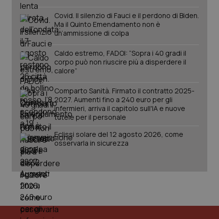
Covid. Il silenzio di Fauci e il perdono di Biden.
PHPSESSID
Sessio
PHP.net
www.quotidianosanita.it
Ma il Quinto Emendamento non è
un’ammissione di colpa
Caldo estremo, FADOI: “Sopra i 40 gradi il
corpo può non riuscire più a disperdere il
calore”
Comparto Sanità. Firmato il contratto 2025-
2027. Aumenti fino a 240 euro per gli
infermieri, arriva il capitolo sull'IA e nuove
tutele per il personale
Eclissi solare del 12 agosto 2026, come
osservarla in sicurezza
_ga_KM60CM4NPH
.quotidianosanita.it
1 anno
mes