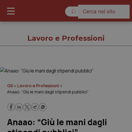
Venerdì 7 Agosto 2026
Lavoro e Professioni
Lavoro e Professioni
Cronache
QS
»
Lavoro e Professioni
»
Anaao: “Giù le mani dagli stipendi pubblici”
Governo e Parlamento
Regioni e Asl
Anaao: “Giù le mani dagli
Lavoro e Professioni