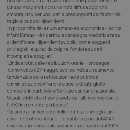
Una deriva contro la quale interviene pesantemente
Calabria
Asma & BPCO
l’Anaao Assomed, con una nota diffusa oggi che
smonta, uno per uno, dati e presupposti dei fautori del
Campania
Car-T
taglio ai pubblici dipendenti.
“In prossimità della nuova manovra economica – scrive
Emilia-Romagna
Colesterolo & coronaropatie
infatti l’Anaao – è ripartita la campagna mediatica tesa
a identificare i dipendenti pubblici come soggetti
privilegiati, e quindi da colpire, fondata su dati
Friuli Venezia Giulia
Dermatite Atopica
incompleti e sbagliati”.
“L’indice Istat delle retribuzioni orarie – prosegue –
Lazio
Diabete & glucometri
comunicato il 27 maggio scorso indica un aumento
tendenziale delle retribuzioni nella pubblica
Liguria
Disturbi dell’umore
amministrazione inferiore a quello di tutti gli altri
comparti. In particolare Servizio sanitario nazionale,
Lombardia
Dolore
Scuola e Ministeri hanno avuto nell’ultimo anno con lo
0,3% l’incremento più basso”.
Marche
Donna & Salute
“Quando all’andamento delle retribuzioni negli ultimi
anni – sottolinea l’Anaao – le pubblicazioni dell’ARAN
Molise
Epatiti
chiariscono il loro reale andamento a partire dal 2005: