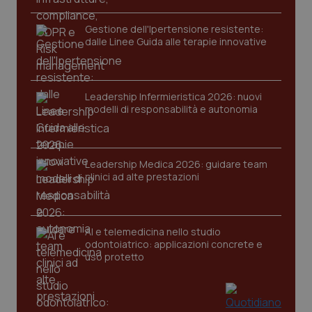
Gestione dell'Ipertensione resistente:
dalle Linee Guida alle terapie innovative
Leadership Infermieristica 2026: nuovi
modelli di responsabilità e autonomia
tracking-sites-ironfish-
www.quotidianosanita.it
4
tracking-enable
settim
2 gior
Leadership Medica 2026: guidare team
clinici ad alte prestazioni
tracking-sites-ironfish-
www.quotidianosanita.it
4
session-id
settim
AI e telemedicina nello studio
2 gior
odontoiatrico: applicazioni concrete e
uso protetto
_ga
1 anno
Google LLC
mes
.quotidianosanita.it