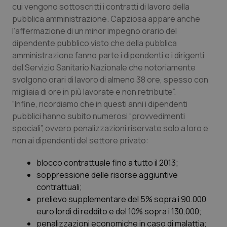
Valle D’Aosta
Oncodermatologia
cui vengono sottoscritti i contratti di lavoro della
pubblica amministrazione. Capziosa appare anche
Veneto
Oncoematologia
l’affermazione di un minor impegno orario del
dipendente pubblico visto che della pubblica
Oncologia & Nutrizione
amministrazione fanno parte i dipendenti e i dirigenti
del Servizio Sanitario Nazionale che notoriamente
svolgono orari di lavoro di almeno 38 ore, spesso con
Psoriasi & pelle
migliaia di ore in più lavorate e non retribuite”.
“Infine, ricordiamo che in questi anni i dipendenti
Quotidiano Cardiologia
pubblici hanno subito numerosi “provvedimenti
speciali”, ovvero penalizzazioni riservate solo a loro e
Quotidiano Chirurgia
non ai dipendenti del settore privato:
Quotidiano Oncologia
blocco contrattuale fino a tutto il 2013;
soppressione delle risorse aggiuntive
Quotidiano Pediatria
contrattuali;
prelievo supplementare del 5% sopra i 90.000
euro lordi di reddito e del 10% sopra i 130.000;
Rene & patologie urogenitali
penalizzazioni economiche in caso di malattia;