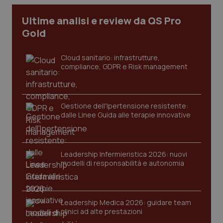
CookieScriptConsent
5 mesi
CookieScript
Ultime analisi e review da QS Pro
settim
www.quotidianosanita.it
Gold
Cloud sanitario: infrastrutture,
compliance, GDPR e Risk management
Gestione dell'Ipertensione resistente:
dalle Linee Guida alle terapie innovative
tracking-sites-ironfish-
www.quotidianosanita.it
4
tracking-enable
settim
Leadership Infermieristica 2026: nuovi
2 gior
modelli di responsabilità e autonomia
tracking-sites-ironfish-
www.quotidianosanita.it
4
Leadership Medica 2026: guidare team
session-id
settim
clinici ad alte prestazioni
2 gior