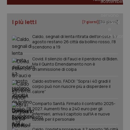
I più letti
[7 giorni]
[30 giorni]
PHPSESSID
Sessio
PHP.net
Caldo, segnali di lenta ritirata dell'ondata: il 7
www.quotidianosanita.it
agosto restano 26 città da bollino rosso, l'8
scendono a 19
Covid. Il silenzio di Fauci e il perdono di Biden.
Ma il Quinto Emendamento non è
un’ammissione di colpa
Caldo estremo, FADOI: “Sopra i 40 gradi il
corpo può non riuscire più a disperdere il
calore”
Comparto Sanità. Firmato il contratto 2025-
2027. Aumenti fino a 240 euro per gli
infermieri, arriva il capitolo sull'IA e nuove
tutele per il personale
Caldo, l’ondata prosegue. Il 7 agosto 26 città