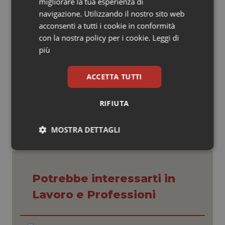
anche a genitori extracomunitari”.
migliorare la tua esperienza di
navigazione. Utilizzando il nostro sito web
Gli appuntamenti per informare sulle mosse giuste
acconsenti a tutti i cookie in conformità
saranno di volta in volta sul sito on line della Fimp.
con la nostra policy per i cookie.
Leggi di
più
ACCETTA TUTTI
09 Marzo 2013
© Riproduzione riservata
RIFIUTA
MOSTRA DETTAGLI
Necessari
Statistici
Marketing
Potrebbe interessarti in
Lavoro e Professioni
Necessari
Statistici
Marketing