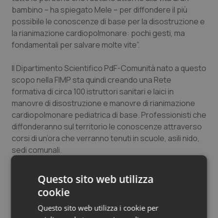
bambino – ha spiegato Mele – per diffondere il più
Salute orale & impianti
possibile le conoscenze di base per la disostruzione e
la rianimazione cardiopolmonare: pochi gesti, ma
Sangue & coagulazione
fondamentali per salvare molte vite”.
Tiroide
Il Dipartimento Scientifico PdF-Comunità nato a questo
scopo nella FIMP sta quindi creando una Rete
Tumore al seno
formativa di circa 100 istruttori sanitari e laici in
manovre di disostruzione e manovre di rianimazione
Tumore ovarico
cardiopolmonare pediatrica di base. Professionisti che
diffonderanno sul territorio le conoscenze attraverso
Tumori del Polmone & Testa Collo
corsi di un’ora che verranno tenuti in scuole, asili nido,
sedi comunali.
Tumori gastrointestinali
“Intendiamo collaborare con tutti, sanitari e laici –
Questo sito web utilizza
prosegue Mele – vogliamo arrivare davvero a tutta la
Ulcera & Reflusso
cookie
popolazione, ad esempio rivolgendoci a genitori non
vedenti e non udenti o di bambini con disabilità, ma
Questo sito web utilizza i cookie per
Vaccini