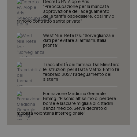
Decreto PA. Aiop e Aris:
“Preoccupazione per la mancata
I cookie necessari contribuiscono a rendere fruibile il
approvazione dell’adeguamento
sito web abilitandone funzionalità di base quali la
delle tariffe ospedaliere, così rinvio
navigazione sulle pagine e l'accesso alle aree
rinnovo contratto sanità privata”
protette del sito. Il sito web non è in grado di
funzionare correttamente senza questi cookie.
West Nile. Rete Izs: “Sorveglianza e
Nome
Fornitore
/
Dominio
Scaden
dati per evitare allarmismi. Italia
pronta”
VISITOR_PRIVACY_METADATA
5 mesi
YouTube
settim
.youtube.com
Tracciabilità dei farmaci. Dal Ministero
le istruzioni per il Data Matrix. Entro l’8
febbraio 2027 l’adeguamento dei
sistemi
Formazione Medicina Generale.
Fimmg: “Rischio altissimo di perdere
borse e lasciare migliaia di cittadini
senza medico. Serve decreto di
mobilità volontaria interregionale”