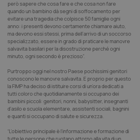
Valle D’Aosta
Oncodermatologia
però sapere che cosa fare e che cosa non fare
quando un bambino dà segni di soffocamento per
Veneto
Oncoematologia
evitare una tragedia che colpisce 50 famiglie ogni
anno: i presenti devono certamente chiamare aiuto,
Oncologia & Nutrizione
ma devono essi stessi, prima dell’arrivo di un soccorso
specializzato, essere in grado di praticare le manovre
salvavita basilari per la disostruzione perché ogni
Psoriasi & pelle
minuto, ogni secondo è prezioso”.
Quotidiano Cardiologia
Purtroppo oggi nel nostro Paese pochissimi genitori
conoscono le manovre salvavita. E proprio per questo
Quotidiano Chirurgia
la FIMP ha deciso di istituire corsi di un’ora dedicati a
tutti coloro che quotidianamente si occupano dei
Quotidiano Oncologia
bambini piccoli: genitori, nonni, babysitter, insegnanti
d’asilo e scuola elementare, assistenti sociali, bagnini
Quotidiano Pediatria
e quanti si occupano di salute e sicurezza.
Rene & patologie urogenitali
“L’obiettivo principale è l’informazione e formazione di
tutte le persone che ruotano attorno alla vita di un