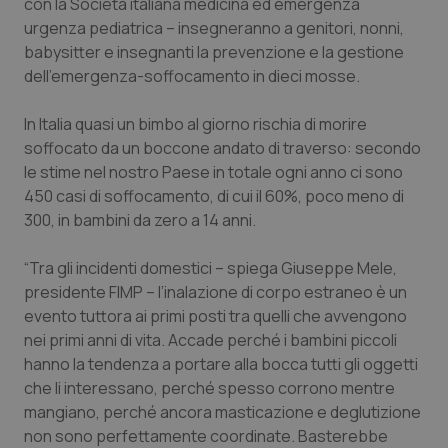
con la Società italiana medicina ed emergenza
urgenza pediatrica – insegneranno a genitori, nonni,
Piemonte
HIV
babysitter e insegnanti la prevenzione e la gestione
dell’emergenza-soffocamento in dieci mosse.
Provincia Autonoma di Bolzano
Infezioni & Febbre
In Italia quasi un bimbo al giorno rischia di morire
Provincia Autonoma di Trento
Ipertensione & Scompenso
soffocato da un boccone andato di traverso: secondo
le stime nel nostro Paese in totale ogni anno ci sono
Puglia
Malattie rare
450 casi di soffocamento, di cui il 60%, poco meno di
300, in bambini da zero a 14 anni.
Sardegna
Malattia di Crohn & Rettocolite Ulcerosa
“Tra gli incidenti domestici – spiega Giuseppe Mele,
presidente FIMP – l’inalazione di corpo estraneo è un
Sicilia
Neuroscienze & patologie neurodegenerative
evento tuttora ai primi posti tra quelli che avvengono
nei primi anni di vita. Accade perché i bambini piccoli
Toscana
Obesità
hanno la tendenza a portare alla bocca tutti gli oggetti
che li interessano, perché spesso corrono mentre
Umbria
Oftalmologia
mangiano, perché ancora masticazione e deglutizione
non sono perfettamente coordinate. Basterebbe