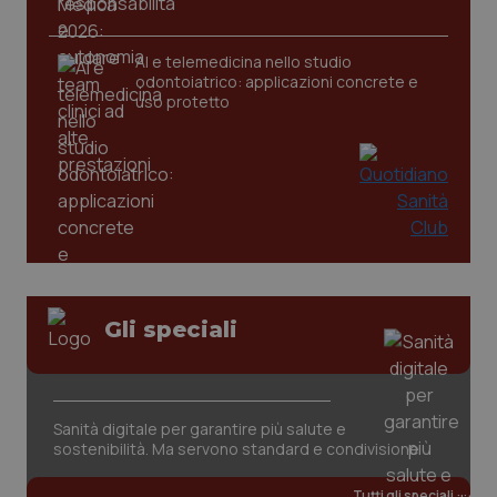
AI e telemedicina nello studio
_ga
1 anno
Google LLC
odontoiatrico: applicazioni concrete e
mes
.quotidianosanita.it
uso protetto
Gli speciali
Sanità digitale per garantire più salute e
sostenibilità. Ma servono standard e condivisione
Tutti gli speciali