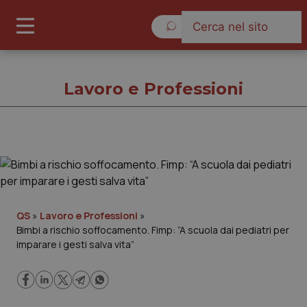
Sabato 8 Agosto 2026
Lavoro e Professioni
Lavoro e Professioni
Cronache
QS
»
Lavoro e Professioni
»
Bimbi a rischio soffocamento. Fimp: “A scuola dai pediatri per
Governo e Parlamento
imparare i gesti salva vita”
Regioni e Asl
Lavoro e Professioni