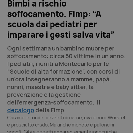
Bimbi a rischio
soffocamento. Fimp: “A
Scienza e Farmaci
scuola dai pediatri per
Studi e Analisi
imparare i gesti salva vita”
Lettere al direttore
Ogni settimana un bambino muore per
soffocamento: circa 50 vittime in un anno.
Edizioni Regionali
I pediatri, riuniti a Montecarlo per le
“Scuole di alta formazione”, con corsi di
QS Pro
un’ora insegneranno a mamme, papà,
nonni, maestre e baby sitter, la
Professionisti Sanitari.AI
prevenzione e la gestione
dell’emergenza-soffocamento. Il
Abruzzo
QS Pro Gold
decalogo
della Fimp
Caramelle tonde, pezzetti di carne, uva e noci. Wurstel
QS Club
Newsletter
Basilicata
Artrite & artrosi
e prosciutto crudo. Ma anche monete e palloncini
sgonfi. Cibi e oggetti apparentemente innocui che