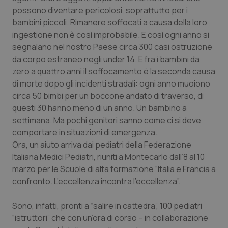
Calabria
Asma & BPCO
possono diventare pericolosi, soprattutto per i
bambini piccoli. Rimanere soffocati a causa della loro
Campania
Car-T
ingestione non è così improbabile. E così ogni anno si
segnalano nel nostro Paese circa 300 casi ostruzione
da corpo estraneo negli under 14. E fra i bambini da
Emilia-Romagna
Colesterolo & coronaropatie
zero a quattro anni il soffocamento è la seconda causa
di morte dopo gli incidenti stradali: ogni anno muoiono
Friuli Venezia Giulia
Dermatite Atopica
circa 50 bimbi per un boccone andato di traverso, di
questi 30 hanno meno di un anno. Un bambino a
Lazio
Diabete & glucometri
settimana. Ma pochi genitori sanno come ci si deve
comportare in situazioni di emergenza.
Liguria
Disturbi dell’umore
Ora, un aiuto arriva dai pediatri della Federazione
Italiana Medici Pediatri, riuniti a Montecarlo dall’8 al 10
Lombardia
Dolore
marzo per le Scuole di alta formazione “Italia e Francia a
confronto. L’eccellenza incontra l’eccellenza”.
Marche
Donna & Salute
Sono, infatti, pronti a “salire in cattedra”, 100 pediatri
“istruttori” che con un’ora di corso – in collaborazione
Molise
Epatiti