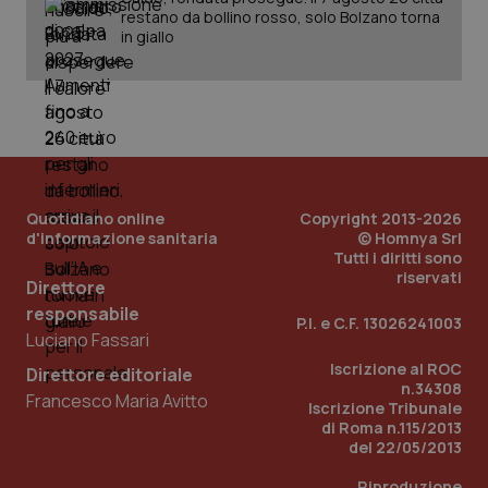
restano da bollino rosso, solo Bolzano torna
in giallo
_ga_KM60CM4NPH
.quotidianosanita.it
1 anno
mes
Quotidiano online
Copyright 2013-2026
d'informazione sanitaria
© Homnya Srl
Fornitore
/
Nome
Scadenza
Descrizion
Tutti i diritti sono
Dominio
riservati
Nome
Fornitore
/
Dominio
Scadenza
Des
Direttore
_ga_0VMQEQKQ1N
.quotidianosanita.it
1 anno 1
Questo
responsabile
mese
cookie
VISITOR_INFO1_LIVE
5 mesi 4
Que
Google LLC
P.I. e C.F. 13026241003
viene
settimane
imp
.youtube.com
Luciano Fassari
utilizzato
You
da Google
ten
Iscrizione al ROC
Direttore editoriale
Analytics
pre
n.34308
per
del
Francesco Maria Avitto
mantener
vid
Iscrizione Tribunale
lo stato
inco
di Roma n.115/2013
della
può
del 22/05/2013
sessione.
det
vis
web
Riproduzione