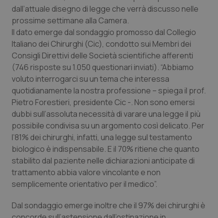
Calabria
Asma & BPCO
dall’attuale disegno di legge che verrà discusso nelle
prossime settimane alla Camera.
Il dato emerge dal sondaggio promosso dal Collegio
Campania
Car-T
Italiano dei Chirurghi (Cic), condotto sui Membri dei
Consigli Direttivi delle Società scientifiche afferenti
Emilia-Romagna
Colesterolo & coronaropatie
(746 risposte su 1.050 questionari inviati). “Abbiamo
voluto interrogarci su un tema che interessa
Friuli Venezia Giulia
Dermatite Atopica
quotidianamente la nostra professione – spiega il prof.
Pietro Forestieri, presidente Cic -. Non sono emersi
Lazio
Diabete & glucometri
dubbi sull’assoluta necessità di varare una legge il più
possibile condivisa su un argomento così delicato. Per
Liguria
Disturbi dell’umore
l’81% dei chirurghi, infatti, una legge sul testamento
biologico è indispensabile. E il 70% ritiene che quanto
Lombardia
Dolore
stabilito dal paziente nelle dichiarazioni anticipate di
trattamento abbia valore vincolante e non
semplicemente orientativo per il medico”.
Marche
Donna & Salute
Dal sondaggio emerge inoltre che il 97% dei chirurghi è
Molise
Epatiti
concorde sull’astensione dall’ostinazione in