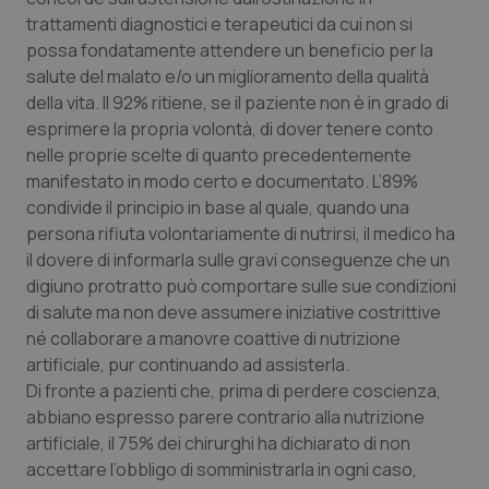
trattamenti diagnostici e terapeutici da cui non si
Piemonte
HIV
possa fondatamente attendere un beneficio per la
salute del malato e/o un miglioramento della qualità
Provincia Autonoma di Bolzano
Infezioni & Febbre
della vita. Il 92% ritiene, se il paziente non è in grado di
esprimere la propria volontà, di dover tenere conto
Provincia Autonoma di Trento
Ipertensione & Scompenso
nelle proprie scelte di quanto precedentemente
manifestato in modo certo e documentato. L’89%
condivide il principio in base al quale, quando una
Puglia
Malattie rare
persona rifiuta volontariamente di nutrirsi, il medico ha
il dovere di informarla sulle gravi conseguenze che un
Sardegna
Malattia di Crohn & Rettocolite Ulcerosa
digiuno protratto può comportare sulle sue condizioni
di salute ma non deve assumere iniziative costrittive
Sicilia
Neuroscienze & patologie neurodegenerative
né collaborare a manovre coattive di nutrizione
artificiale, pur continuando ad assisterla.
Toscana
Obesità
Di fronte a pazienti che, prima di perdere coscienza,
abbiano espresso parere contrario alla nutrizione
Umbria
Oftalmologia
artificiale, il 75% dei chirurghi ha dichiarato di non
accettare l’obbligo di somministrarla in ogni caso,