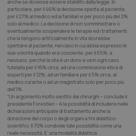
Valle D’Aosta
Oncodermatologia
anche se dovesse essere stabilito dalla legge. In
particolare, per il 46% la decisione spetta al paziente,
per il 27% al medico ed ai familiari e per poco più del 2%
Veneto
Oncoematologia
solo al medico. La decisione di non somministrare o
eventualmente sospendere le terapie ed i trattamenti
Oncologia & Nutrizione
che la tengono artificialmente in vita dovrebbe
spettare al paziente, nel caso in cui abbia espresso le
Psoriasi & pelle
sue volontà quando era cosciente, per il 65%; a
nessuno, perché la vita è un dono e va in ogni caso
Quotidiano Cardiologia
tutelata per il 16% circa; ad una commissione etica di
esperti per il 12%; ad un familiare per il 5% circa; al
Quotidiano Chirurgia
medico curante o ad un magistrato solo per poco più
dell’1%.
Quotidiano Oncologia
“Un argomento molto sentito dai chirurghi – conclude il
presidente Forestieri – è la possibilità di includere nelle
dichiarazioni anticipate di trattamento anche la
Quotidiano Pediatria
donazione del corpo o degli organi a fini didattico-
scientifici. Il 70% condivide tale possibilità come una
Rene & patologie urogenitali
reale necessità. E’ una modalità didattica