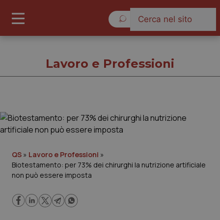
Giovedì 6 Agosto 2026
Lavoro e Professioni
Lavoro e Professioni
Cronache
QS
»
Lavoro e Professioni
»
Biotestamento: per 73% dei chirurghi la nutrizione artificiale
Governo e Parlamento
non può essere imposta
Regioni e Asl
Lavoro e Professioni