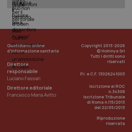
Quotidiano online
Copyright 2013-2026
d'informazione sanitaria
© Homnya Srl
Tutti i diritti sono
riservati
Direttore
_ga_KM60CM4NPH
.quotidianosanita.it
1 anno
responsabile
P.I. e C.F. 13026241003
mes
Luciano Fassari
Iscrizione al ROC
Direttore editoriale
n.34308
Francesco Maria Avitto
Iscrizione Tribunale
di Roma n.115/2013
del 22/05/2013
Riproduzione
riservata
Fornitore
/
Nome
Scadenza
Descrizion
Dominio