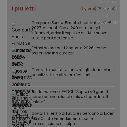
I più letti
[7 giorni]
[30 giorni]
Comparto Sanità. Firmato il contratto 2025-
2027. Aumenti fino a 240 euro per gli
infermieri, arriva il capitolo sull'IA e nuove
tutele per il personale
Eclissi solare del 12 agosto 2026, come
osservarla in sicurezza
Contratto sanità, valorizzati gli infermieri ma
penalizzate le altre professioni
PHPSESSID
Sessio
PHP.net
Caldo estremo, FADOI: “Sopra i 40 gradi il
www.quotidianosanita.it
corpo può non riuscire più a disperdere il
calore”
Covid. Il silenzio di Fauci e il perdono di Biden.
Ma il Quinto Emendamento non è
un’ammissione di colpa