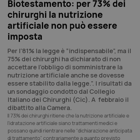
Biotestamento: per 73% dei
chirurghi la nutrizione
Scienza e Farmaci
artificiale non può essere
Studi e Analisi
imposta
Lettere al direttore
Per l’81% la legge è “indispensabile”, ma il
75% dei chirurghi ha dichiarato di non
Edizioni Regionali
accettare l’obbligo di somministrare la
nutrizione artificiale anche se dovesse
QS Pro
essere stabilito dalla legge.”. I risultati da
un sondaggio condotto dal Collegio
Professionisti Sanitari.AI
Italiano dei Chirurghi (Cic). A febbraio il
dibattito alla Camera.
Abruzzo
QS Pro Gold
Il 73% dei chirurghi ritiene che la nutrizione artificiale e
l’idratazione artificiale siano trattamenti medici e
QS Club
Newsletter
Basilicata
Artrite & artrosi
possano quindi rientrare nelle “dichiarazione anticipata
di trattamento”, contrariamente a quanto previsto