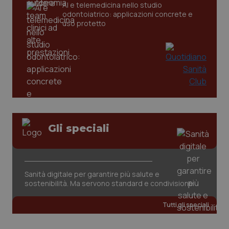
AI e telemedicina nello studio
odontoiatrico: applicazioni concrete e
tracking-sites-ironfish-
www.quotidianosanita.it
4
uso protetto
tracking-enable
settim
2 gior
tracking-sites-ironfish-
www.quotidianosanita.it
4
session-id
settim
2 gior
Gli speciali
_ga
1 anno
Google LLC
mes
.quotidianosanita.it
Sanità digitale per garantire più salute e
sostenibilità. Ma servono standard e condivisione
Tutti gli speciali