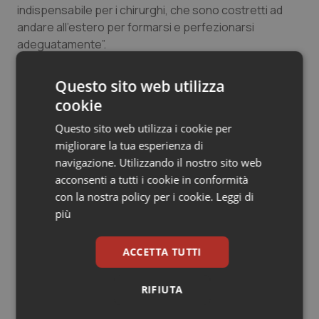
indispensabile per i chirurghi, che sono costretti ad
Salute orale & impianti
andare all’estero per formarsi e perfezionarsi
adeguatamente”.
Sangue & coagulazione
Questo sito web utilizza
Tiroide
cookie
24 Gennaio 2011
© Riproduzione riservata
Tumore al seno
Questo sito web utilizza i cookie per
migliorare la tua esperienza di
navigazione. Utilizzando il nostro sito web
Tumore ovarico
acconsenti a tutti i cookie in conformità
con la nostra policy per i cookie.
Leggi di
Tumori del Polmone & Testa Collo
più
Tumori gastrointestinali
Potrebbe interessarti in
ACCETTA TUTTI
Lavoro e Professioni
Ulcera & Reflusso
RIFIUTA
Vaccini
Medicina, posti vuoti e studenti