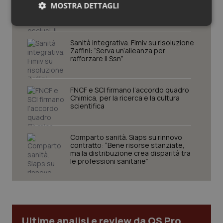
esclusi. Il Consiglio di Stato accoglie il
MOSTRA DETTAGLI
ricorso di C&P: semestre filtro
penalizza il merito
Necessari
Statistici
Marketing
Sanità integrativa. Fimiv su risoluzione
Zaffini: “Serva un’alleanza per
rafforzare il Ssn”
FNCF e SCI firmano l’accordo quadro
Necessari
Chimica, per la ricerca e la cultura
Statistici
Marketing
scientifica
I cookie necessari contribuiscono a rendere fruibile il
sito web abilitandone funzionalità di base quali la
navigazione sulle pagine e l'accesso alle aree
Comparto sanità. Siaps su rinnovo
protette del sito. Il sito web non è in grado di
contratto: “Bene risorse stanziate,
funzionare correttamente senza questi cookie.
ma la distribuzione crea disparità tra
le professioni sanitarie”
Nome
Fornitore
/
Dominio
Scaden
VISITOR_PRIVACY_METADATA
5 mesi
YouTube
settim
.youtube.com
Ultime analisi e review da QS Pro