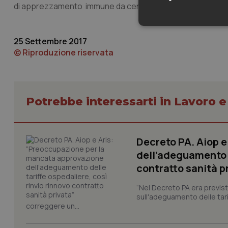
di apprezzamento immune da censure e conforme ai principi
Neces
25 Settembre 2017
© Riproduzione riservata
Potrebbe interessarti in Lavoro e
I cookie necessari con
e l'accesso alle aree 
Decreto PA. Aiop 
Nome
dell’adeguamento d
VISITOR_PRIVACY_
contratto sanità p
“Nel Decreto PA era previst
sull'adeguamento delle tar
correggere un...
CookieScriptConse