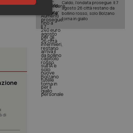
Caldo, l’ondata prosegue. Il 7
agosto 26 città restano da
bollino rosso, solo Bolzano
keting
torna in giallo
igazione sulle pagine
kie.
azione
er memorizzare le
utente per la loro
 dati sul consenso
itiche e
tendo che le loro
a
ssioni future.
à di
l servizio Cookie-
erenze di consenso
sario che il banner
funzioni