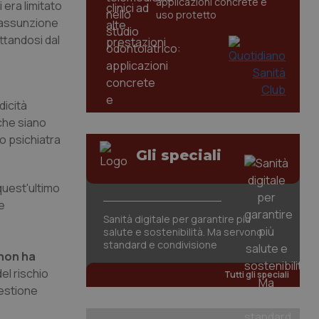
applicazioni concrete e
 era limitato
uso protetto
n'assunzione
ttandosi dal
dicità
 che siano
lo psichiatra
Gli speciali
 quest'ultimo
e
Sanità digitale per garantire più
salute e sostenibilità. Ma servono
standard e condivisione
 non ha
el rischio
Tutti gli speciali
gestione