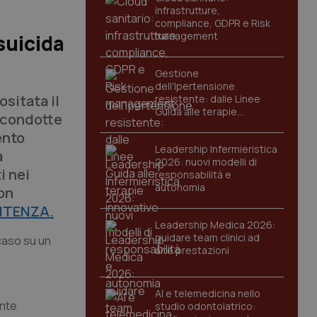
infrastrutture,
compliance, GDPR e Risk
management
suicida
Gestione
dell'Ipertensione
sitata il
resistente: dalle Linee
Guida alle terapie
i condotte
innovative
ento
Leadership Infermieristica
a
2026: nuovi modelli di
i nei
responsabilità e
autonomia
on
NTENZA.
Leadership Medica 2026:
guidare team clinici ad
caso su un
alte prestazioni
AI e telemedicina nello
ente
studio odontoiatrico: