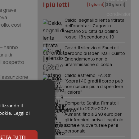
I più letti
[7 giorni]
[30 giorni]
la grave
veva
Caldo, segnali di lenta ritirata
ollo, così
dell'ondata: il 7 agosto
restano 26 città da bollino
rosso, l'8 scendono a 19
a – hanno
Covid. Il silenzio di Fauci e il
perdono di Biden. Ma il Quinto
ana di
Emendamento non è
 il sospetto
un’ammissione di colpa
Caldo estremo, FADOI:
 l'assunzione
“Sopra i 40 gradi il corpo può
be dovuto
non riuscire più a disperdere
ttura di
il calore”
Comparto Sanità. Firmato il
ilizzando il
contratto 2025-2027.
del medico
cookie.
Leggi di
Aumenti fino a 240 euro per
gli infermieri, arriva il capitolo
to la
sull'IA e nuove tutele per il
 donna. Se
personale
a. Si tratta
ETTA TUTTI