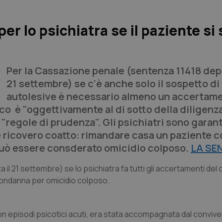
r lo psichiatra se il paziente si 
Per la Cassazione penale (sentenza 11418 depo
21 settembre) se c'è anche solo il sospetto d
autolesive è necessario almeno un accertam
co è "oggettivamente al di sotto della diligenz
 "regole di prudenza". Gli psichiatri sono garant
 ricovero coatto: rimandare casa un paziente c
 può essere consderato omicidio colposo.
LA SE
 21 settembre) se lo psichiatra fa tutti gli accertamenti del 
 condanna per omicidio colposo.
n episodi psicotici acuti, era stata accompagnata dal conviv