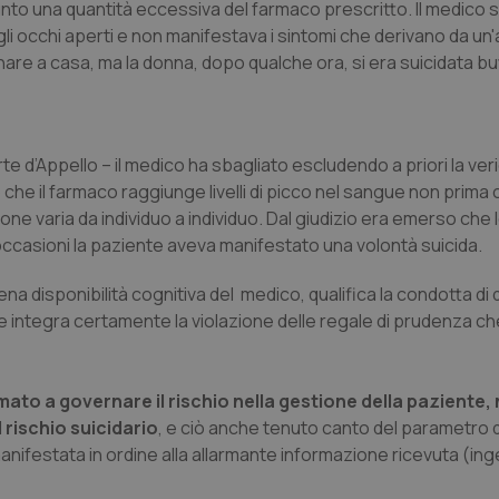
to una quantità eccessiva del farmaco prescritto. Il medico si
gli occhi aperti e non manifestava i sintomi che derivano da u
nare a casa, ma la donna, dopo qualche ora, si era suicidata bu
e d’Appello – il medico ha sbagliato escludendo a priori la veri
che il farmaco raggiunge livelli di picco nel sangue non prima
ne varia da individuo a individuo. Dal giudizio era emerso che 
ccasioni la paziente aveva manifestato una volontà suicida.
iena disponibilità cognitiva del medico, qualifica la condotta di
 e integra certamente la violazione delle regale di prudenza ch
amato a governare il rischio nella gestione della paziente,
 rischio suicidario
, e ciò anche tenuto canto del parametro d
manifestata in ordine alla allarmante informazione ricevuta (in