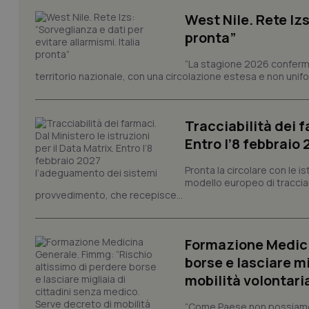
West Nile. Rete Izs
tracking-sites-ironf
pronta”
tracking-enable
“La stagione 2026 conferma
tracking-sites-ironf
territorio nazionale, con una circolazione estesa e non uniform
session-id
_ga
Tracciabilità dei f
Entro l’8 febbraio
Pronta la circolare con le i
modello europeo di tracciabi
provvedimento, che recepisce...
PHPSESSID
Formazione Medici
borse e lasciare m
mobilità volontari
_ga_KM60CM4NPH
“Come Paese non possiamo 