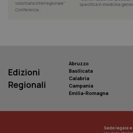
specifica in medicina gener
Conferenza...
Nome
Nome
VISITOR_INFO1_LIV
_ga_0VMQEQKQ1N
__Secure-YNID
Abruzzo
Edizioni
Basilicata
Calabria
YSC
Regionali
Campania
__Secure-
Emilia-Romagna
ROLLOUT_TOKEN
tracking-sites-
ironfish-tracking-
named-enable
Sede legale e