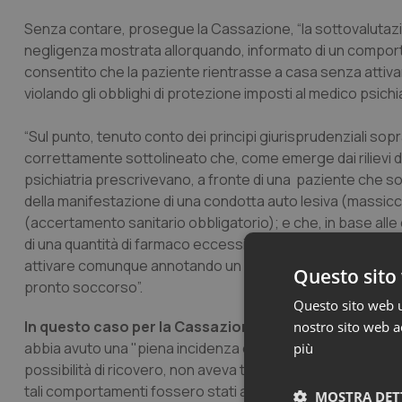
Senza contare, prosegue la Cassazione, “la sottovalutazion
negligenza mostrata allorquando, informato di un comport
consentito che la paziente rientrasse a casa senza attiva
violando gli obblighi di protezione imposti al medico psichia
“Sul punto, tenuto conto dei principi giurisprudenziali sopr
correttamente sottolineato che, come emerge dai rilievi del 
psichiatria prescrivevano, a fronte di una paziente che soff
della manifestazione di una condotta auto lesiva (massic
(accertamento sanitario obbligatorio); e che, in base alle
di una quantità di farmaco eccessiva rispetto alla norma de
attivare comunque annotando un supplemento diagnostico 
Questo sito 
pronto soccorso”.
Questo sito web ut
In questo caso per la Cassazione c’è anche il rapporto
nostro sito web ac
abbia avuto una "piena incidenza causale" sul suicidio del
più
possibilità di ricovero, non aveva tenuto la paziente sotto
tali comportamenti fossero stati attuati, il suicidio avreb
MOSTRA DET