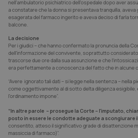
nell'ambulatorio psichiatrico dell'ospedale dopo aver assun
a constatare che la donna si presentava tranquilla, aveva 
esagerata del farmaco ingerito e aveva deciso di farla tor
balcone.
La decisione
Per i giudici – che hanno confermato la pronuncia della Cort
dell'informazione del convivente, soprattutto considerato 
trascorse due ore dalla sua assunzione e che l'intossicazio
era perfettamente a conoscenza del fatto che in alcune o
“Avere ignorato tali dati – si legge nella sentenza – nella p
come oggettivamente al di sotto delta diligenza esigibile,
l'ordinamento impone”.
“In altre parole – prosegue la Corte – l'imputato, chi
posto in essere le condotte adeguate a scongiurare il
consentito, atteso il significativo grade di disattenzione 
massiccia di farmaco)”.