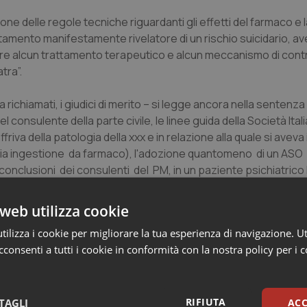
e delle regole tecniche riguardanti gli effetti del farmaco e 
amento manifestamente rivelatore di un rischio suicidario, a
re alcun trattamento terapeutico e alcun meccanismo di contr
tra”.
a richiamati, i giudici di merito – si legge ancora nella sentenz
consulente della parte civile, le linee guida della Società Itali
riva della patologia della xxx e in relazione alla quale si aveva
cia ingestione da farmaco), l'adozione quantomeno di un ASO
 conclusioni dei consulenti del PM, in un paziente psichiatrico
ve costituire un campanello di allarme, e ii sanitario si sareb
di indagini e un monitoraggio clinico anche presso una stru
web utilizza cookie
ilizza i cookie per migliorare la tua esperienza di navigazione. Ut
 di casualità.
I giudici hanno ritenuto che il comportamento 
consenti a tutti i cookie in conformità con la nostra policy per i 
la paziente, visto anche che lo psichiatra non aveva prospetta
 osservazione e non aveva detto al convivente di vigilare sulla
be potuto essere evitato "con probabilità prossima alla certezz
RIFIUTA
TAGLI
ACC