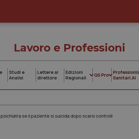
Lavoro e Professioni
e
Studi e
Lettere al
Edizioni
Professionis
QS Pro
Analisi
direttore
Regionali
Sanitari.AI
sichiatra se il paziente si suicida dopo scarsi controlli