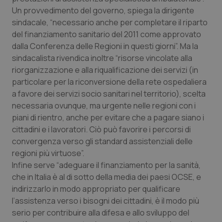
Calabria
Asma & BPCO
Un provvedimento del governo, spiega la dirigente
sindacale, “necessario anche per completare il riparto
Campania
Car-T
del finanziamento sanitario del 2011 come approvato
dalla Conferenza delle Regioni in questi giorni”. Ma la
sindacalista rivendica inoltre “risorse vincolate alla
Emilia-Romagna
Colesterolo & coronaropatie
riorganizzazione e alla riqualificazione dei servizi (in
particolare per la riconversione della rete ospedaliera
Friuli Venezia Giulia
Dermatite Atopica
a favore dei servizi socio sanitari nel territorio), scelta
necessaria ovunque, ma urgente nelle regioni con i
Lazio
Diabete & glucometri
piani di rientro, anche per evitare che a pagare siano i
cittadini e i lavoratori. Ciò può favorire i percorsi di
Liguria
Disturbi dell’umore
convergenza verso gli standard assistenziali delle
regioni più virtuose”.
Lombardia
Dolore
Infine serve “adeguare il finanziamento per la sanità,
che in Italia è al di sotto della media dei paesi OCSE, e
Marche
Donna & Salute
indirizzarlo in modo appropriato per qualificare
l’assistenza verso i bisogni dei cittadini, è il modo più
serio per contribuire alla difesa e allo sviluppo del
Molise
Epatiti