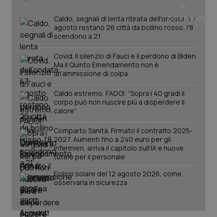
tracking-sites-ironfish-
www.quotidianosanita.it
4
tracking-enable
settim
Caldo, segnali di lenta ritirata dell'ondata: il 7
2 gior
agosto restano 26 città da bollino rosso, l'8
scendono a 21
Covid. Il silenzio di Fauci e il perdono di Biden.
tracking-sites-ironfish-
www.quotidianosanita.it
4
Ma il Quinto Emendamento non è
session-id
settim
un’ammissione di colpa
2 gior
Caldo estremo, FADOI: “Sopra i 40 gradi il
corpo può non riuscire più a disperdere il
calore”
_ga
1 anno
Google LLC
mes
.quotidianosanita.it
Comparto Sanità. Firmato il contratto 2025-
2027. Aumenti fino a 240 euro per gli
infermieri, arriva il capitolo sull'IA e nuove
tutele per il personale
Eclissi solare del 12 agosto 2026, come
osservarla in sicurezza