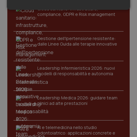
Salute orale & impianti
Cloud sanitario: infrastrutture,
Necessari
Statistici
Marketing
compliance, GDPR e Risk management
Sangue & coagulazione
Tiroide
Gestione dell'Ipertensione resistente:
dalle Linee Guida alle terapie innovative
Necessari
Statistici
Marketing
Tumore al seno
I cookie necessari contribuiscono a rendere fruibile il
Leadership Infermieristica 2026: nuovi
Tumore ovarico
sito web abilitandone funzionalità di base quali la
modelli di responsabilità e autonomia
navigazione sulle pagine e l'accesso alle aree
protette del sito. Il sito web non è in grado di
funzionare correttamente senza questi cookie.
Tumori del Polmone & Testa Collo
Nome
Fornitore
/
Dominio
Scaden
Leadership Medica 2026: guidare team
Tumori gastrointestinali
VISITOR_PRIVACY_METADATA
5 mesi
YouTube
clinici ad alte prestazioni
settim
.youtube.com
Ulcera & Reflusso
AI e telemedicina nello studio
odontoiatrico: applicazioni concrete e
Vaccini