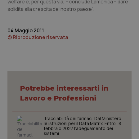
welfare e, per questa via, – conclude Lamonica – dare
solidità alla crescita del nostro paese”.
Piemonte
HIV
Provincia Autonoma di Bolzano
Infezioni & Febbre
04 Maggio 2011
© Riproduzione riservata
Provincia Autonoma di Trento
Ipertensione & Scompenso
Puglia
Malattie rare
Sardegna
Malattia di Crohn & Rettocolite Ulcerosa
Potrebbe interessarti in
Sicilia
Neuroscienze & patologie neurodegenerative
Lavoro e Professioni
Toscana
Obesità
Tracciabilità dei farmaci. Dal Ministero
Umbria
Oftalmologia
le istruzioni per il Data Matrix. Entro l’8
febbraio 2027 l’adeguamento dei
sistemi