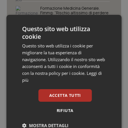
Valle D’Aosta
Oncodermatologia
Formazione Medicina Generale.
Fimmg: “Rischio altissimo di perdere
Veneto
Oncoematologia
borse e lasciare migliaia di cittadini
senza medico. Serve decreto di
mobilità volontaria interregionale”
Questo sito web utilizza
Oncologia & Nutrizione
cookie
Farmacisti in prima linea anche
d’estate. Da Fofi il vademecum per
Psoriasi & pelle
Questo sito web utilizza i cookie per
vacanze in sicurezza
migliorare la tua esperienza di
navigazione. Utilizzando il nostro sito web
Quotidiano Cardiologia
acconsenti a tutti i cookie in conformità
Screening oncologici. Assistenti
sanitari Fno Tsrm e Pstrp: “La
con la nostra policy per i cookie.
Leggi di
Quotidiano Chirurgia
prevenzione è un diritto, l’adesione
più
una scelta consapevole”
Quotidiano Oncologia
ACCETTA TUTTI
Quotidiano Pediatria
RIFIUTA
Ultime analisi e review da QS Pro
Rene & patologie urogenitali
Gold
MOSTRA DETTAGLI