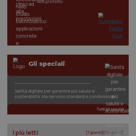
uso protetto
Gli speciali
CookieScriptConsent
5 mesi
CookieScript
settim
www.quotidianosanita.it
Sanità digitale per garantire più salute e
sostenibilità. Ma servono standard e condivisione
Tutti gli speciali
I più letti
[7 giorni]
[30 giorni]