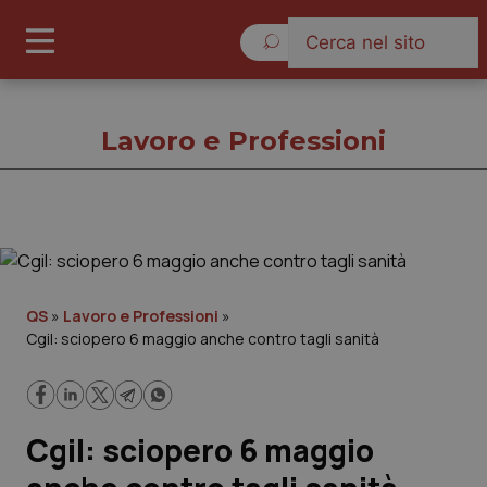
Venerdì 7 Agosto 2026
Lavoro e Professioni
Lavoro e Professioni
Cronache
QS
»
Lavoro e Professioni
»
Cgil: sciopero 6 maggio anche contro tagli sanità
Governo e Parlamento
Regioni e Asl
Cgil: sciopero 6 maggio
Lavoro e Professioni