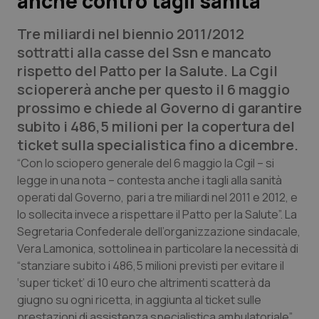
anche contro tagli sanità
Tre miliardi nel biennio 2011/2012
Scienza e Farmaci
sottratti alla casse del Ssn e mancato
rispetto del Patto per la Salute. La Cgil
Studi e Analisi
sciopererà anche per questo il 6 maggio
prossimo e chiede al Governo di garantire
Lettere al direttore
subito i 486,5 milioni per la copertura del
ticket sulla specialistica fino a dicembre.
Edizioni Regionali
“Con lo sciopero generale del 6 maggio la Cgil – si
legge in una nota – contesta anche i tagli alla sanità
QS Pro
operati dal Governo, pari a tre miliardi nel 2011 e 2012, e
lo sollecita invece a rispettare il Patto per la Salute”. La
Professionisti Sanitari.AI
Segretaria Confederale dell’organizzazione sindacale,
Vera Lamonica, sottolinea in particolare la necessità di
Abruzzo
QS Pro Gold
“stanziare subito i 486,5 milioni previsti per evitare il
‘super ticket’ di 10 euro che altrimenti scatterà da
QS Club
Newsletter
Basilicata
Artrite & artrosi
giugno su ogni ricetta, in aggiunta al ticket sulle
prestazioni di assistenza specialistica ambulatoriale”.