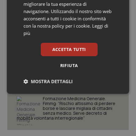
migliorare la tua esperienza di
Salute orale & impianti
Decreto PA. Aiop e Aris:
navigazione. Utilizzando il nostro sito web
“Preoccupazione per la mancata
approvazione dell’adeguamento
acconsenti a tutti i cookie in conformità
delle tariffe ospedaliere, così rinvio
Sangue & coagulazione
con la nostra policy per i cookie.
Leggi di
rinnovo contratto sanità privata”
più
Tiroide
West Nile. Rete Izs: “Sorveglianza e
dati per evitare allarmismi. Italia
ACCETTA TUTTI
pronta”
Tumore al seno
RIFIUTA
Tumore ovarico
Tracciabilità dei farmaci. Dal Ministero
le istruzioni per il Data Matrix. Entro l’8
febbraio 2027 l’adeguamento dei
MOSTRA DETTAGLI
sistemi
Tumori del Polmone & Testa Collo
Necessari
Statistici
Marketing
Formazione Medicina Generale.
Tumori gastrointestinali
Fimmg: “Rischio altissimo di perdere
borse e lasciare migliaia di cittadini
senza medico. Serve decreto di
Ulcera & Reflusso
mobilità volontaria interregionale”
Vaccini