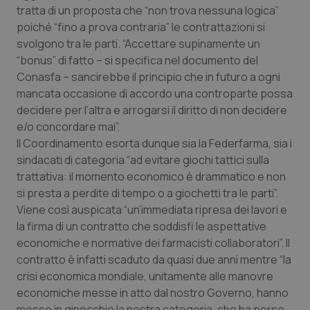
tratta di un proposta che “non trova nessuna logica”
Piemonte
HIV
poiché “fino a prova contraria” le contrattazioni si
svolgono tra le parti. “Accettare supinamente un
Provincia Autonoma di Bolzano
Infezioni & Febbre
“bonus” di fatto – si specifica nel documento del
Conasfa – sancirebbe il principio che in futuro a ogni
mancata occasione di accordo una controparte possa
Provincia Autonoma di Trento
Ipertensione & Scompenso
decidere per l’altra e arrogarsi il diritto di non decidere
e/o concordare mai”.
Puglia
Malattie rare
Il Coordinamento esorta dunque sia la Federfarma, sia i
sindacati di categoria “ad evitare giochi tattici sulla
Sardegna
Malattia di Crohn & Rettocolite Ulcerosa
trattativa: il momento economico è drammatico e non
si presta a perdite di tempo o a giochetti tra le parti”.
Sicilia
Neuroscienze & patologie neurodegenerative
Viene così auspicata “un’immediata ripresa dei lavori e
la firma di un contratto che soddisfi le aspettative
Toscana
Obesità
economiche e normative dei farmacisti collaboratori”. Il
contratto è infatti scaduto da quasi due anni mentre “la
Umbria
Oftalmologia
crisi economica mondiale, unitamente alle manovre
economiche messe in atto dal nostro Governo, hanno
messo in ginocchio la nostra categoria, che ha perso