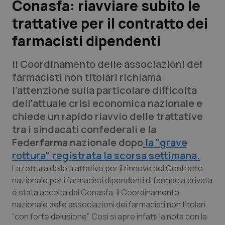
Conasfa: riavviare subito le
trattative per il contratto dei
Scienza e Farmaci
farmacisti dipendenti
Studi e Analisi
Il Coordinamento delle associazioni dei
Lettere al direttore
farmacisti non titolari richiama
l’attenzione sulla particolare difficoltà
Edizioni Regionali
dell’attuale crisi economica nazionale e
chiede un rapido riavvio delle trattative
QS Pro
tra i sindacati confederali e la
Federfarma nazionale dopo
la "grave
Professionisti Sanitari.AI
rottura" registrata la scorsa settimana.
La rottura delle trattative per il rinnovo del Contratto
Abruzzo
QS Pro Gold
nazionale per i farmacisti dipendenti di farmacia privata
è stata accolta dal Conasfa, il Coordinamento
QS Club
Newsletter
nazionale delle associazioni dei farmacisti non titolari,
Basilicata
Artrite & artrosi
“con forte delusione”. Così si apre infatti la nota con la