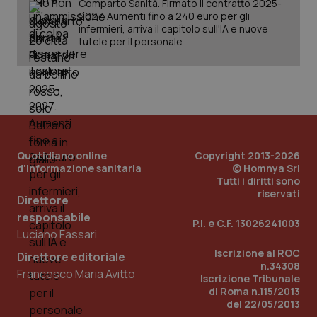
Comparto Sanità. Firmato il contratto 2025-
2027. Aumenti fino a 240 euro per gli
infermieri, arriva il capitolo sull'IA e nuove
tutele per il personale
PHPSESSID
Sessio
PHP.net
www.quotidianosanita.it
Quotidiano online
Copyright 2013-2026
d'informazione sanitaria
© Homnya Srl
Tutti i diritti sono
riservati
Direttore
responsabile
P.I. e C.F. 13026241003
Luciano Fassari
Iscrizione al ROC
Direttore editoriale
n.34308
Francesco Maria Avitto
Iscrizione Tribunale
di Roma n.115/2013
del 22/05/2013