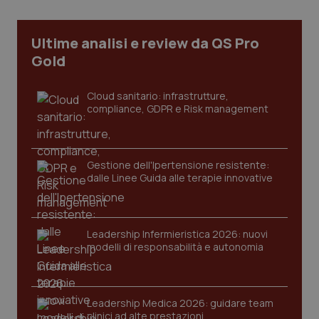
Necessari
Statistici
Marketing
I cookie necessari contribuiscono a rendere fruibile il
Ultime analisi e review da QS Pro
sito web abilitandone funzionalità di base quali la
navigazione sulle pagine e l'accesso alle aree
Gold
protette del sito. Il sito web non è in grado di
funzionare correttamente senza questi cookie.
Cloud sanitario: infrastrutture,
Nome
Fornitore
/
Dominio
Scaden
compliance, GDPR e Risk management
VISITOR_PRIVACY_METADATA
5 mesi
YouTube
settim
.youtube.com
Gestione dell'Ipertensione resistente:
dalle Linee Guida alle terapie innovative
Leadership Infermieristica 2026: nuovi
modelli di responsabilità e autonomia
Leadership Medica 2026: guidare team
clinici ad alte prestazioni