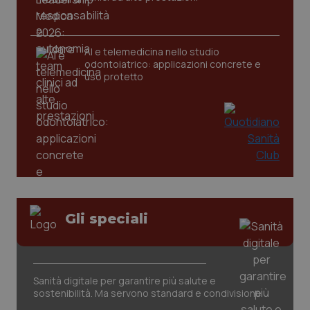
CookieScriptConsent
5 mesi
CookieScript
settim
www.quotidianosanita.it
AI e telemedicina nello studio
odontoiatrico: applicazioni concrete e
uso protetto
tracking-sites-ironfish-
www.quotidianosanita.it
4
tracking-enable
settim
Gli speciali
2 gior
Sanità digitale per garantire più salute e
tracking-sites-ironfish-
www.quotidianosanita.it
4
session-id
settim
sostenibilità. Ma servono standard e condivisione
2 gior