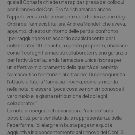
quale il Conasfa chiede una rapida ripresa dei colloqui
Calabria
Asma & BPCO
per il rinnovo del Ccnl. E lo fa richiamando anche
l’appello venuto dal presidente della Federazione degli
Campania
Car-T
Ordini dei farmacisti italiani, Andrea Mandelli che aveva,
appunto, chiesto un ritorno delle parti al confronto
Emilia-Romagna
Colesterolo & coronaropatie
“per raggiungere un accordo soddisfacente per i
collaboratori”. Il Conasfa, a questo proposito, ribadisce
Friuli Venezia Giulia
Dermatite Atopica
come “I colleghi Farmacisti collaboratori siano garanzia
per l’attività dell’azienda farmacia e unica risorsa per
Lazio
Diabete & glucometri
un effettivo miglioramento della qualità del servizio
farmaceutico territoriale al cittadino”. Di conseguenza
l’attuale e futura “farmacia”, rischia, come si ricorda
Liguria
Disturbi dell’umore
nella nota, di essere “poca cosa se non si riconosce il
vero ruolo e la giusta retribuzione dei colleghi
Lombardia
Dolore
collaboratori”.
La nota prosegue richiamandosi ai “rumors” sulla
Marche
Donna & Salute
possibilità, pare ventilata dalla rappresentanza della
Federfarma, “di elargire in busta paga una quota
Molise
Epatiti
aggiuntiva indipendentemente dal rinnovo del Ccnl”. Si