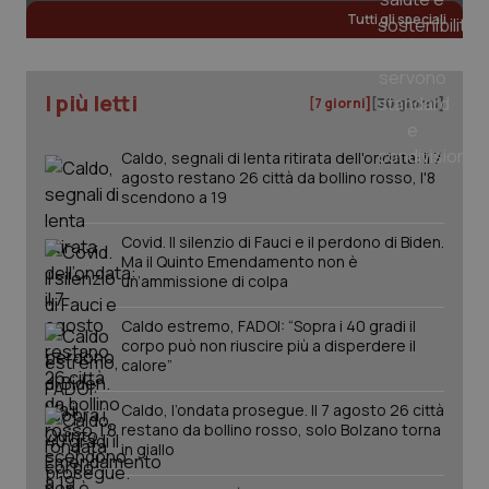
Tutti gli speciali
_ga
1 anno
Google LLC
mes
.quotidianosanita.it
I più letti
[7 giorni]
[30 giorni]
Caldo, segnali di lenta ritirata dell'ondata: il 7
agosto restano 26 città da bollino rosso, l'8
scendono a 19
Covid. Il silenzio di Fauci e il perdono di Biden.
Ma il Quinto Emendamento non è
un’ammissione di colpa
Caldo estremo, FADOI: “Sopra i 40 gradi il
corpo può non riuscire più a disperdere il
calore”
Caldo, l’ondata prosegue. Il 7 agosto 26 città
restano da bollino rosso, solo Bolzano torna
in giallo