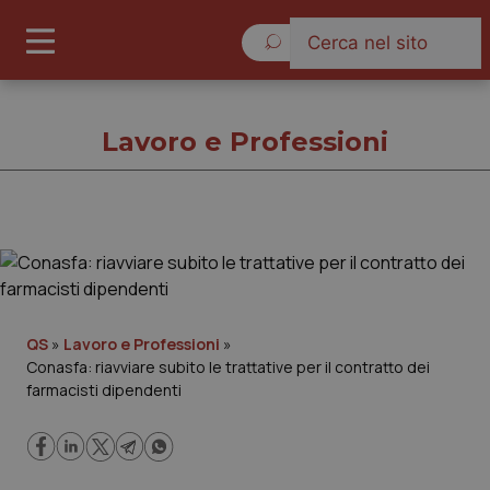
Domenica 9 Agosto 2026
Lavoro e Professioni
Lavoro e Professioni
Cronache
QS
»
Lavoro e Professioni
»
Conasfa: riavviare subito le trattative per il contratto dei
Governo e Parlamento
farmacisti dipendenti
Regioni e Asl
Lavoro e Professioni