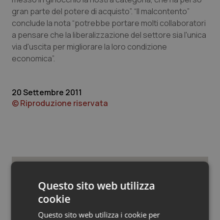
Valle D’Aosta
Oncodermatologia
gran parte del potere di acquisto”. “Il malcontento”
conclude la nota “potrebbe portare molti collaboratori
Veneto
Oncoematologia
a pensare che la liberalizzazione del settore sia l'unica
via d'uscita per migliorare la loro condizione
Oncologia & Nutrizione
economica”.
Psoriasi & pelle
20 Settembre 2011
© Riproduzione riservata
Quotidiano Cardiologia
Quotidiano Chirurgia
Quotidiano Oncologia
Quotidiano Pediatria
Potrebbe interessarti in
Questo sito web utilizza
cookie
Lavoro e Professioni
Rene & patologie urogenitali
Questo sito web utilizza i cookie per