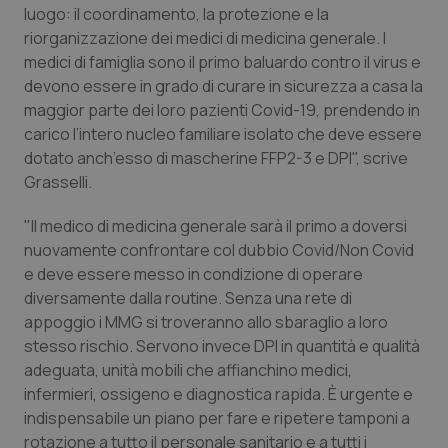
luogo: il coordinamento, la protezione e la
Piemonte
HIV
riorganizzazione dei medici di medicina generale. I
medici di famiglia sono il primo baluardo contro il virus e
devono essere in grado di curare in sicurezza a casa la
Provincia Autonoma di Bolzano
Infezioni & Febbre
maggior parte dei loro pazienti Covid-19, prendendo in
carico l’intero nucleo familiare isolato che deve essere
Provincia Autonoma di Trento
Ipertensione & Scompenso
dotato anch’esso di mascherine FFP2-3 e DPI", scrive
Grasselli.
Puglia
Malattie rare
"Il medico di medicina generale sarà il primo a doversi
Sardegna
Malattia di Crohn & Rettocolite Ulcerosa
nuovamente confrontare col dubbio Covid/Non Covid
e deve essere messo in condizione di operare
Sicilia
Neuroscienze & patologie neurodegenerative
diversamente dalla routine. Senza una rete di
appoggio i MMG si troveranno allo sbaraglio a loro
stesso rischio. Servono invece DPI in quantità e qualità
Toscana
Obesità
adeguata, unità mobili che affianchino medici,
infermieri, ossigeno e diagnostica rapida. È urgente e
Umbria
Oftalmologia
indispensabile un piano per fare e ripetere tamponi a
rotazione a tutto il personale sanitario e a tutti i