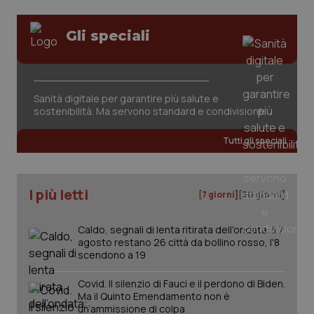
Gli speciali
tracking-sites-ironfish-
www.quotidianosanita.it
4
session-id
settim
2 gior
Sanità digitale per garantire più salute e
sostenibilità. Ma servono standard e condivisione
_ga
1 anno
Google LLC
mes
.quotidianosanita.it
Tutti gli speciali
I più letti
[7 giorni]
[30 giorni]
Caldo, segnali di lenta ritirata dell'ondata: il 7
agosto restano 26 città da bollino rosso, l'8
scendono a 19
Covid. Il silenzio di Fauci e il perdono di Biden.
Ma il Quinto Emendamento non è
un’ammissione di colpa