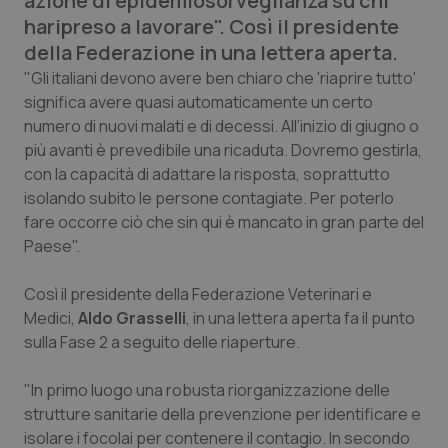
azione di epidemiosorveglianza su chi
Calabria
Asma & BPCO
haripreso a lavorare". Così il presidente
della Federazione in una lettera aperta.
Campania
Car-T
"Gli italiani devono avere ben chiaro che 'riaprire tutto'
significa avere quasi automaticamente un certo
Emilia-Romagna
Colesterolo & coronaropatie
numero di nuovi malati e di decessi. All’inizio di giugno o
più avanti è prevedibile una ricaduta. Dovremo gestirla,
Friuli Venezia Giulia
Dermatite Atopica
con la capacità di adattare la risposta, soprattutto
isolando subito le persone contagiate. Per poterlo
fare occorre ciò che sin qui è mancato in gran parte del
Lazio
Diabete & glucometri
Paese".
Liguria
Disturbi dell’umore
Così il presidente della Federazione Veterinari e
Medici,
Aldo Grasselli
, in una lettera aperta fa il punto
Lombardia
Dolore
sulla Fase 2 a seguito delle riaperture.
Marche
Donna & Salute
"In primo luogo una robusta riorganizzazione delle
strutture sanitarie della prevenzione per identificare e
Molise
Epatiti
isolare i focolai per contenere il contagio. In secondo