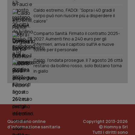
Caldo estremo, FADOI: “Sopra i 40 gradi il
corpo può non riuscire più a disperdere il
calore”
Comparto Sanità. Firmato il contratto 2025-
2027. Aumenti fino a 240 euro per gli
infermieri, arriva il capitolo sull'IA e nuove
tutele per il personale
Caldo, l’ondata prosegue. Il 7 agosto 26 città
restano da bollino rosso, solo Bolzano torna
PHPSESSID
Sessio
PHP.net
www.quotidianosanita.it
in giallo
Quotidiano online
Copyright 2013-2026
d'informazione sanitaria
© Homnya Srl
Tutti i diritti sono