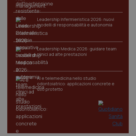
Leadership Infermieristica 2026: nuovi
modelli di responsabilità e autonomia
CookieScriptConsent
5 mesi
CookieScript
settim
www.quotidianosanita.it
Leadership Medica 2026: guidare team
clinici ad alte prestazioni
AI e telemedicina nello studio
odontoiatrico: applicazioni concrete e
uso protetto
tracking-sites-ironfish-
www.quotidianosanita.it
4
tracking-enable
settim
2 gior