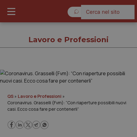
Sabato 8 Agosto 2026
Lavoro e Professioni
Lavoro e Professioni
Cronache
QS
»
Lavoro e Professioni
»
Coronavirus. Grasselli (Fvm): “Con riaperture possibili nuovi
Governo e Parlamento
casi. Ecco cosa fare per contenerli”
Regioni e Asl
Lavoro e Professioni