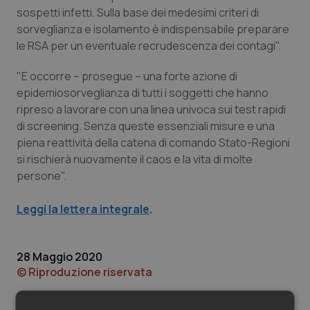
Valle D’Aosta
Oncodermatologia
sospetti infetti. Sulla base dei medesimi criteri di
sorveglianza e isolamento è indispensabile preparare
Veneto
Oncoematologia
le RSA per un eventuale recrudescenza dei contagi".
Oncologia & Nutrizione
"E occorre – prosegue – una forte azione di
epidemiosorveglianza di tutti i soggetti che hanno
ripreso a lavorare con una linea univoca sui test rapidi
Psoriasi & pelle
di screening. Senza queste essenziali misure e una
piena reattività della catena di comando Stato-Regioni
Quotidiano Cardiologia
si rischierà nuovamente il caos e la vita di molte
persone".
Quotidiano Chirurgia
Leggi la lettera integrale
.
Quotidiano Oncologia
Quotidiano Pediatria
28 Maggio 2020
© Riproduzione riservata
Rene & patologie urogenitali