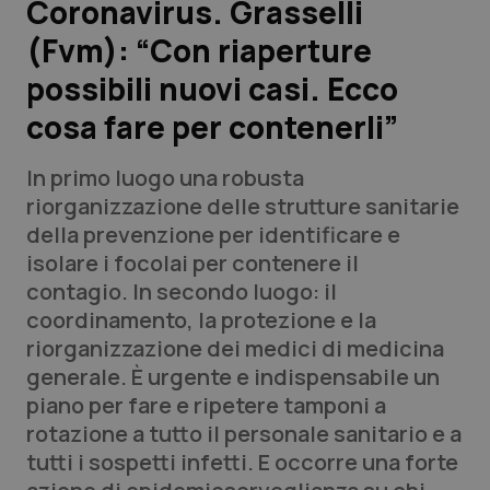
Coronavirus. Grasselli
(Fvm): “Con riaperture
Scienza e Farmaci
possibili nuovi casi. Ecco
Studi e Analisi
cosa fare per contenerli”
Lettere al direttore
In primo luogo una robusta
riorganizzazione delle strutture sanitarie
Edizioni Regionali
della prevenzione per identificare e
isolare i focolai per contenere il
QS Pro
contagio. In secondo luogo: il
coordinamento, la protezione e la
Professionisti Sanitari.AI
riorganizzazione dei medici di medicina
generale. È urgente e indispensabile un
Abruzzo
QS Pro Gold
piano per fare e ripetere tamponi a
rotazione a tutto il personale sanitario e a
QS Club
Newsletter
Basilicata
Artrite & artrosi
tutti i sospetti infetti. E occorre una forte