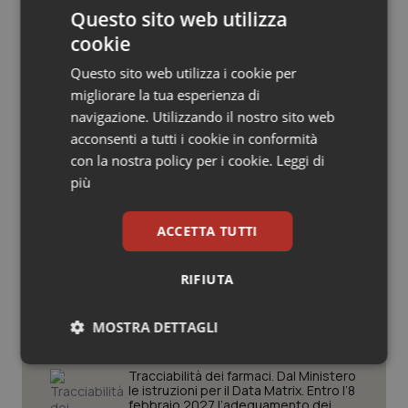
Questo sito web utilizza
Salute orale & impianti
cookie
Sangue & coagulazione
Questo sito web utilizza i cookie per
migliorare la tua esperienza di
Potrebbe interessarti in
Tiroide
navigazione. Utilizzando il nostro sito web
Lavoro e Professioni
acconsenti a tutti i cookie in conformità
con la nostra policy per i cookie.
Leggi di
Tumore al seno
più
Decreto PA. Aiop e Aris:
“Preoccupazione per la mancata
Tumore ovarico
approvazione dell’adeguamento
ACCETTA TUTTI
delle tariffe ospedaliere, così rinvio
rinnovo contratto sanità privata”
Tumori del Polmone & Testa Collo
RIFIUTA
West Nile. Rete Izs: “Sorveglianza e
Tumori gastrointestinali
dati per evitare allarmismi. Italia
pronta”
MOSTRA DETTAGLI
Ulcera & Reflusso
Necessari
Statistici
Marketing
Tracciabilità dei farmaci. Dal Ministero
le istruzioni per il Data Matrix. Entro l’8
Vaccini
febbraio 2027 l’adeguamento dei