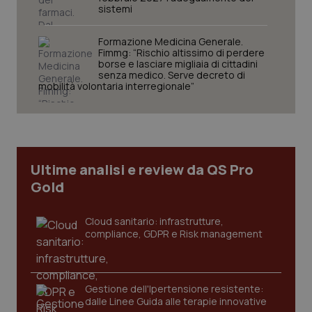
sistemi
Formazione Medicina Generale.
Fimmg: “Rischio altissimo di perdere
borse e lasciare migliaia di cittadini
Necessari
Statistici
Marketing
senza medico. Serve decreto di
mobilità volontaria interregionale”
I cookie necessari contribuiscono a rendere fruibile il
sito web abilitandone funzionalità di base quali la
navigazione sulle pagine e l'accesso alle aree
protette del sito. Il sito web non è in grado di
funzionare correttamente senza questi cookie.
Nome
Fornitore
/
Dominio
Scaden
Ultime analisi e review da QS Pro
VISITOR_PRIVACY_METADATA
5 mesi
YouTube
Gold
settim
.youtube.com
Cloud sanitario: infrastrutture,
compliance, GDPR e Risk management
Gestione dell'Ipertensione resistente:
dalle Linee Guida alle terapie innovative