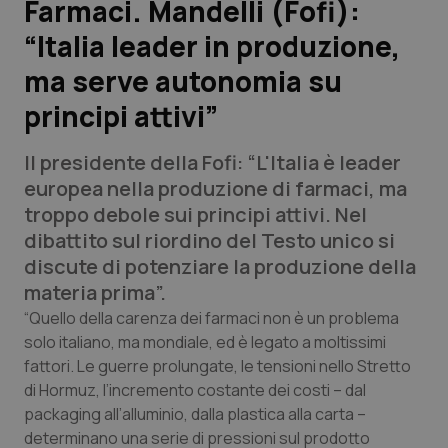
Farmaci. Mandelli (Fofi):
“Italia leader in produzione,
Scienza e Farmaci
ma serve autonomia su
Studi e Analisi
principi attivi”
Lettere al direttore
Il presidente della Fofi: “L'Italia è leader
europea nella produzione di farmaci, ma
Edizioni Regionali
troppo debole sui principi attivi. Nel
dibattito sul riordino del Testo unico si
QS Pro
discute di potenziare la produzione della
materia prima”.
Professionisti Sanitari.AI
“Quello della carenza dei farmaci non è un problema
solo italiano, ma mondiale, ed è legato a moltissimi
Abruzzo
QS Pro Gold
fattori. Le guerre prolungate, le tensioni nello Stretto
di Hormuz, l’incremento costante dei costi – dal
QS Club
Newsletter
Basilicata
Artrite & artrosi
packaging all’alluminio, dalla plastica alla carta –
determinano una serie di pressioni sul prodotto