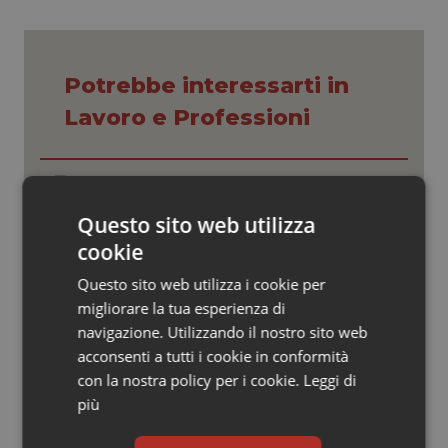
Valle D’Aosta
Oncodermatologia
Veneto
Oncoematologia
Potrebbe interessarti in
Oncologia & Nutrizione
Lavoro e Professioni
Psoriasi & pelle
Tracciabilità dei farmaci. Dal Ministero
le istruzioni per il Data Matrix. Entro l’8
Quotidiano Cardiologia
febbraio 2027 l’adeguamento dei
Questo sito web utilizza
sistemi
cookie
Quotidiano Chirurgia
Formazione Medicina Generale.
Questo sito web utilizza i cookie per
Fimmg: “Rischio altissimo di perdere
migliorare la tua esperienza di
borse e lasciare migliaia di cittadini
Quotidiano Oncologia
senza medico. Serve decreto di
navigazione. Utilizzando il nostro sito web
mobilità volontaria interregionale”
acconsenti a tutti i cookie in conformità
Quotidiano Pediatria
con la nostra policy per i cookie.
Leggi di
Farmacisti in prima linea anche
più
d’estate. Da Fofi il vademecum per
Rene & patologie urogenitali
vacanze in sicurezza