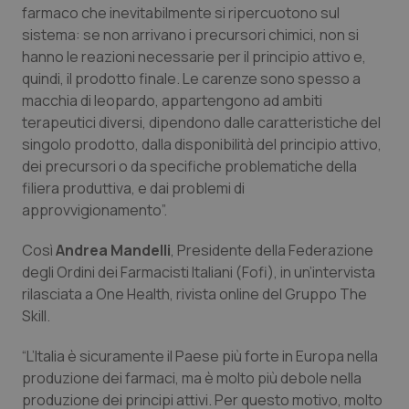
farmaco che inevitabilmente si ripercuotono sul
Calabria
Asma & BPCO
sistema: se non arrivano i precursori chimici, non si
hanno le reazioni necessarie per il principio attivo e,
Campania
Car-T
quindi, il prodotto finale. Le carenze sono spesso a
macchia di leopardo, appartengono ad ambiti
Emilia-Romagna
Colesterolo & coronaropatie
terapeutici diversi, dipendono dalle caratteristiche del
singolo prodotto, dalla disponibilità del principio attivo,
Friuli Venezia Giulia
Dermatite Atopica
dei precursori o da specifiche problematiche della
filiera produttiva, e dai problemi di
Lazio
Diabete & glucometri
approvvigionamento”.
Così
Liguria
Disturbi dell’umore
Andrea Mandelli
, Presidente della Federazione
degli Ordini dei Farmacisti Italiani (Fofi), in un’intervista
rilasciata a One Health, rivista online del Gruppo The
Lombardia
Dolore
Skill.
Marche
Donna & Salute
“L’Italia è sicuramente il Paese più forte in Europa nella
produzione dei farmaci, ma è molto più debole nella
Molise
Epatiti
produzione dei principi attivi. Per questo motivo, molto