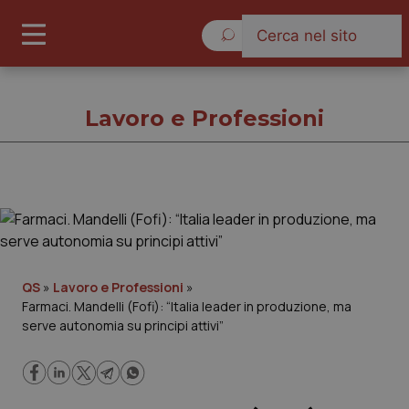
Venerdì 7 Agosto 2026
Lavoro e Professioni
Lavoro e Professioni
Cronache
QS
»
Lavoro e Professioni
»
Farmaci. Mandelli (Fofi): “Italia leader in produzione, ma
Governo e Parlamento
serve autonomia su principi attivi”
Regioni e Asl
Lavoro e Professioni