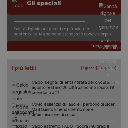
Gli speciali
Sanità digitale per garantire più salute e
sostenibilità. Ma servono standard e condivisione
tracking-sites-ironfish-
www.quotidianosanita.it
4
tracking-enable
settim
Tutti gli speciali
2 gior
I più letti
[7 giorni]
[30 giorni]
tracking-sites-ironfish-
www.quotidianosanita.it
4
session-id
settim
2 gior
Caldo, segnali di lenta ritirata dell'ondata: il 7
agosto restano 26 città da bollino rosso, l'8
scendono a 21
Covid. Il silenzio di Fauci e il perdono di Biden.
_ga
1 anno
Google LLC
mes
.quotidianosanita.it
Ma il Quinto Emendamento non è
un’ammissione di colpa
Caldo estremo, FADOI: “Sopra i 40 gradi il