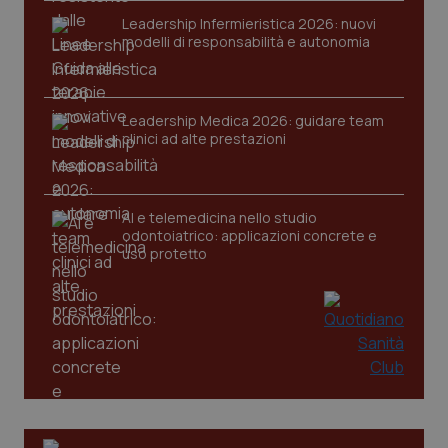
VISITOR_PRIVACY_METADATA
5 mesi
YouTube
Leadership Infermieristica 2026: nuovi
settim
.youtube.com
modelli di responsabilità e autonomia
Leadership Medica 2026: guidare team
clinici ad alte prestazioni
AI e telemedicina nello studio
odontoiatrico: applicazioni concrete e
uso protetto
CookieScriptConsent
5 mesi
CookieScript
settim
www.quotidianosanita.it