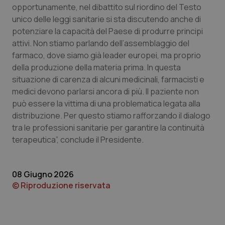
opportunamente, nel dibattito sul riordino del Testo
Piemonte
HIV
unico delle leggi sanitarie si sta discutendo anche di
potenziare la capacità del Paese di produrre principi
attivi. Non stiamo parlando dell’assemblaggio del
Provincia Autonoma di Bolzano
Infezioni & Febbre
farmaco, dove siamo già leader europei, ma proprio
della produzione della materia prima. In questa
Provincia Autonoma di Trento
Ipertensione & Scompenso
situazione di carenza di alcuni medicinali, farmacisti e
medici devono parlarsi ancora di più. Il paziente non
Puglia
Malattie rare
può essere la vittima di una problematica legata alla
distribuzione. Per questo stiamo rafforzando il dialogo
Sardegna
Malattia di Crohn & Rettocolite Ulcerosa
tra le professioni sanitarie per garantire la continuità
terapeutica”, conclude il Presidente.
Sicilia
Neuroscienze & patologie neurodegenerative
Toscana
Obesità
08 Giugno 2026
© Riproduzione riservata
Umbria
Oftalmologia