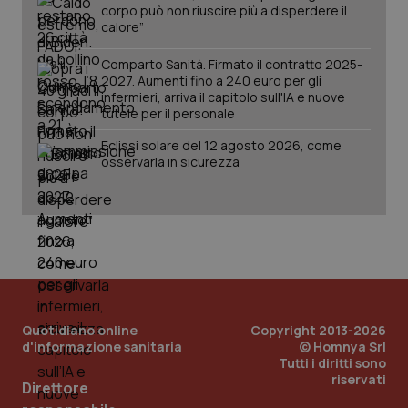
corpo può non riuscire più a disperdere il
calore”
Comparto Sanità. Firmato il contratto 2025-
2027. Aumenti fino a 240 euro per gli
infermieri, arriva il capitolo sull'IA e nuove
tutele per il personale
Eclissi solare del 12 agosto 2026, come
osservarla in sicurezza
Quotidiano online
Copyright 2013-2026
d'informazione sanitaria
© Homnya Srl
Tutti i diritti sono
riservati
PHPSESSID
Sessio
Direttore
PHP.net
www.quotidianosanita.it