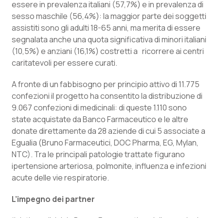
Valle D’Aosta
Oncodermatologia
essere in prevalenza italiani (57,7%) e in prevalenza di
sesso maschile (56,4%): la maggior parte dei soggetti
Veneto
Oncoematologia
assistiti sono gli adulti 18-65 anni, ma merita di essere
segnalata anche una quota significativa di minori italiani
(10,5%) e anziani (16,1%) costretti a ricorrere ai centri
Oncologia & Nutrizione
caritatevoli per essere curati.
Psoriasi & pelle
A fronte di un fabbisogno per principio attivo di 11.775
confezioni il progetto ha consentito la distribuzione di
Quotidiano Cardiologia
9.067 confezioni di medicinali: di queste 1.110 sono
state acquistate da Banco Farmaceutico e le altre
Quotidiano Chirurgia
donate direttamente da 28 aziende di cui 5 associate a
Egualia (Bruno Farmaceutici, DOC Pharma, EG, Mylan,
Quotidiano Oncologia
NTC). Tra le principali patologie trattate figurano
ipertensione arteriosa, polmonite, influenza e infezioni
acute delle vie respiratorie.
Quotidiano Pediatria
L’impegno dei partner
Rene & patologie urogenitali