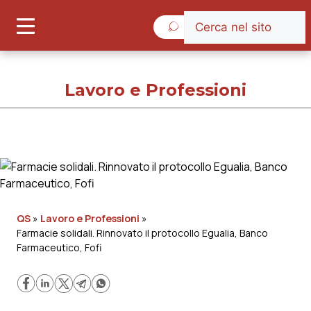
Giovedì 6 Agosto 2026
Lavoro e Professioni
Lavoro e Professioni
Cronache
QS
»
Lavoro e Professioni
»
Farmacie solidali. Rinnovato il protocollo Egualia, Banco
Governo e Parlamento
Farmaceutico, Fofi
Regioni e Asl
Lavoro e Professioni