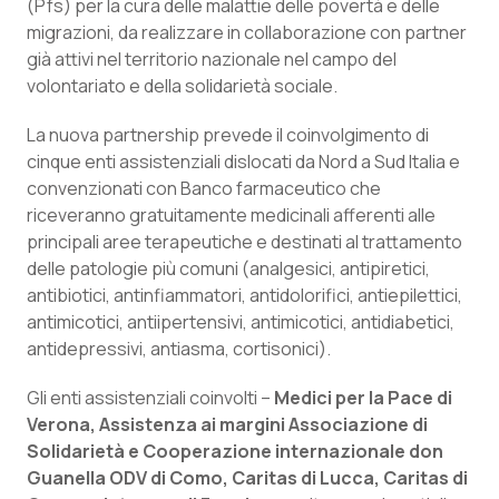
(Pfs) per la cura delle malattie delle povertà e delle
Calabria
Asma & BPCO
migrazioni, da realizzare in collaborazione con partner
già attivi nel territorio nazionale nel campo del
Campania
Car-T
volontariato e della solidarietà sociale.
Emilia-Romagna
Colesterolo & coronaropatie
La nuova partnership prevede il coinvolgimento di
cinque enti assistenziali dislocati da Nord a Sud Italia e
convenzionati con Banco farmaceutico che
Friuli Venezia Giulia
Dermatite Atopica
riceveranno gratuitamente medicinali afferenti alle
principali aree terapeutiche e destinati al trattamento
Lazio
Diabete & glucometri
delle patologie più comuni (analgesici, antipiretici,
antibiotici, antinfiammatori, antidolorifici, antiepilettici,
Liguria
Disturbi dell’umore
antimicotici, antiipertensivi, antimicotici, antidiabetici,
antidepressivi, antiasma, cortisonici).
Lombardia
Dolore
Gli enti assistenziali coinvolti –
Medici per la Pace di
Marche
Donna & Salute
Verona, Assistenza ai margini Associazione di
Solidarietà e Cooperazione internazionale don
Guanella ODV di Como, Caritas di Lucca, Caritas di
Molise
Epatiti