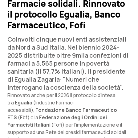
Farmacie solidali. Rinnovato
il protocollo Egualia, Banco
Scienza e Farmaci
Farmaceutico, Fofi
Studi e Analisi
Coinvolti cinque nuovi enti assistenziali
Lettere al direttore
da Nord a Sud Italia. Nel biennio 2024-
2025 distribuite oltre 9mila confezioni di
Edizioni Regionali
farmaci a 5.565 persone in povertà
sanitaria (il 57,7% italiani). Il presidente
QS Pro
di Egualia Zagaria: "Numeri che
interrogano la coscienza della società".
Professionisti Sanitari.AI
Rinnovato anche per il 2026 il protocollo d‘intesa
tra
Egualia
(Industrie Farmaci
accessibili),
Fondazione Banco Farmaceutico
Abruzzo
QS Pro Gold
ETS
(Fbf) e la
Federazione degli Ordini dei
QS Club
Newsletter
Farmacisti Italiani
(Fofi) per l’implementazione e il
Basilicata
Artrite & artrosi
supporto ad una Rete dei presidi farmaceutici solidali