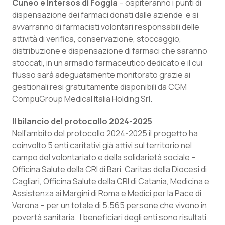
Cuneo e Intersos di Foggia
– ospiteranno i punti di
dispensazione dei farmaci donati dalle aziende e si
Piemonte
HIV
avvarranno di farmacisti volontari responsabili delle
attività di verifica, conservazione, stoccaggio,
Provincia Autonoma di Bolzano
Infezioni & Febbre
distribuzione e dispensazione di farmaci che saranno
stoccati, in un armadio farmaceutico dedicato e il cui
Provincia Autonoma di Trento
Ipertensione & Scompenso
flusso sarà adeguatamente monitorato grazie ai
gestionali resi gratuitamente disponibili da CGM
Puglia
Malattie rare
CompuGroup Medical Italia Holding Srl.
Il bilancio del protocollo 2024-2025
Sardegna
Malattia di Crohn & Rettocolite Ulcerosa
Nell’ambito del protocollo 2024-2025 il progetto ha
coinvolto 5 enti caritativi già attivi sul territorio nel
Sicilia
Neuroscienze & patologie neurodegenerative
campo del volontariato e della solidarietà sociale –
Officina Salute della CRI di Bari, Caritas della Diocesi di
Toscana
Obesità
Cagliari, Officina Salute della CRI di Catania, Medicina e
Assistenza ai Margini di Roma e Medici per la Pace di
Umbria
Oftalmologia
Verona – per un totale di 5.565 persone che vivono in
povertà sanitaria. I beneficiari degli enti sono risultati