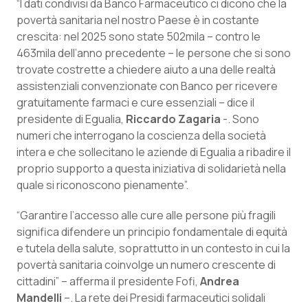
“I dati condivisi da Banco Farmaceutico ci dicono che la
Salute orale & impianti
povertà sanitaria nel nostro Paese è in costante
crescita: nel 2025 sono state 502mila – contro le
Sangue & coagulazione
463mila dell’anno precedente – le persone che si sono
trovate costrette a chiedere aiuto a una delle realtà
assistenziali convenzionate con Banco per ricevere
Tiroide
gratuitamente farmaci e cure essenziali – dice il
presidente di Egualia,
Riccardo Zagaria
-. Sono
Tumore al seno
numeri che interrogano la coscienza della società
intera e che sollecitano le aziende di Egualia a ribadire il
Tumore ovarico
proprio supporto a questa iniziativa di solidarietà nella
quale si riconoscono pienamente”.
Tumori del Polmone & Testa Collo
“Garantire l’accesso alle cure alle persone più fragili
Tumori gastrointestinali
significa difendere un principio fondamentale di equità
e tutela della salute, soprattutto in un contesto in cui la
povertà sanitaria coinvolge un numero crescente di
Ulcera & Reflusso
cittadini” – afferma il presidente Fofi,
Andrea
Mandelli
–. La rete dei Presidi farmaceutici solidali
Vaccini