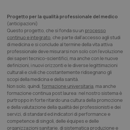
Valle D’Aosta
Oncodermatologia
Veneto
Oncoematologia
Progetto per la qualità professionale del medico
(anticipazioni)
Questo progetto, che si fonda su un
processo
Oncologia & Nutrizione
continuo e integrato
, che parte dall’accesso agli studi
di medicina e si conclude al termine della vita attiva
Psoriasi & pelle
professionale deve misurarsi non solo con l’evoluzione
dei saperi tecnico-scientifici, ma anche con le nuove
Quotidiano Cardiologia
definizioni, i nuovi orizzonti e le diverse legittimazioni
culturali e civili che costantemente ridisegnano gli
Quotidiano Chirurgia
scopi della medicina e della sanità.
Non solo, quindi,
formazione universitaria
, ma anche
Quotidiano Oncologia
formazione continua post laurea: nel nostro sistema è
purtroppo in forte ritardo una cultura della promozione
Quotidiano Pediatria
e della valutazione della qualità dei professionisti e dei
servizi, di standard ed indicatori di performance e
competence di singoli, delle équipes e delle
Rene & patologie urogenitali
organizzazioni sanitarie, di sistematica produzione e