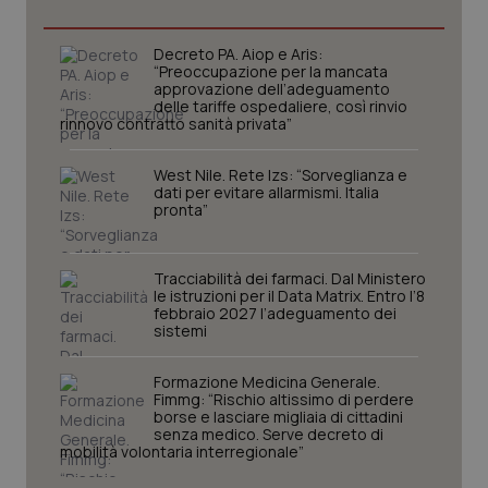
Necessari
Statistici
Marketing
Decreto PA. Aiop e Aris:
I cookie necessari contribuiscono a rendere fruibile il
“Preoccupazione per la mancata
sito web abilitandone funzionalità di base quali la
approvazione dell’adeguamento
navigazione sulle pagine e l'accesso alle aree
delle tariffe ospedaliere, così rinvio
protette del sito. Il sito web non è in grado di
rinnovo contratto sanità privata”
funzionare correttamente senza questi cookie.
Nome
Fornitore
/
Dominio
Scaden
West Nile. Rete Izs: “Sorveglianza e
dati per evitare allarmismi. Italia
VISITOR_PRIVACY_METADATA
5 mesi
YouTube
settim
pronta”
.youtube.com
Tracciabilità dei farmaci. Dal Ministero
le istruzioni per il Data Matrix. Entro l’8
febbraio 2027 l’adeguamento dei
sistemi
Formazione Medicina Generale.
Fimmg: “Rischio altissimo di perdere
borse e lasciare migliaia di cittadini
senza medico. Serve decreto di
mobilità volontaria interregionale”