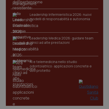
Leadership Infermieristica 2026: nuovi
modelli di responsabilità e autonomia
Leadership Medica 2026: guidare team
tracking-sites-ironfish-
www.quotidianosanita.it
4
tracking-enable
settim
clinici ad alte prestazioni
2 gior
AI e telemedicina nello studio
tracking-sites-ironfish-
odontoiatrico: applicazioni concrete e
www.quotidianosanita.it
4
session-id
settim
uso protetto
2 gior
_ga
1 anno
Google LLC
mes
.quotidianosanita.it