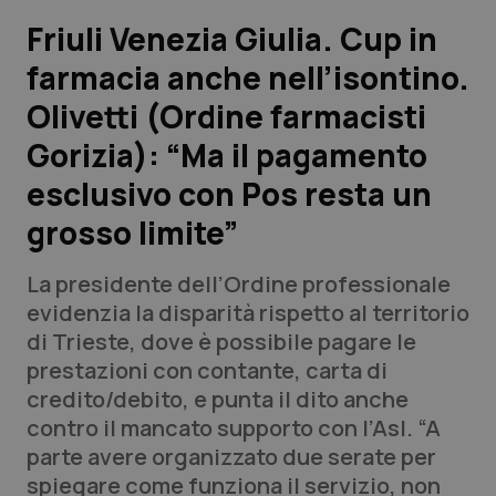
Friuli Venezia Giulia. Cup in
Scienza e Farmaci
farmacia anche nell’isontino.
Olivetti (Ordine farmacisti
Studi e Analisi
Gorizia): “Ma il pagamento
Lettere al direttore
esclusivo con Pos resta un
Edizioni Regionali
grosso limite”
QS Pro
La presidente dell’Ordine professionale
evidenzia la disparità rispetto al territorio
Professionisti Sanitari.AI
di Trieste, dove è possibile pagare le
prestazioni con contante, carta di
credito/debito, e punta il dito anche
Abruzzo
QS Pro Gold
contro il mancato supporto con l’Asl. “A
QS Club
Newsletter
parte avere organizzato due serate per
Basilicata
Artrite & artrosi
spiegare come funziona il servizio, non