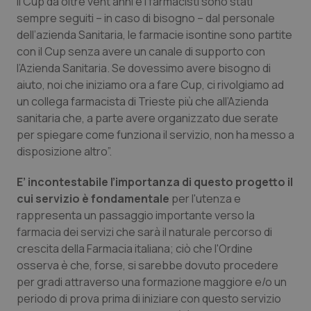
il Cup da oltre vent’anni e i farmacisti sono stati
Valle D’Aosta
Oncodermatologia
sempre seguiti – in caso di bisogno – dal personale
dell’azienda Sanitaria, le farmacie isontine sono partite
Veneto
Oncoematologia
con il Cup senza avere un canale di supporto con
l’Azienda Sanitaria. Se dovessimo avere bisogno di
Oncologia & Nutrizione
aiuto, noi che iniziamo ora a fare Cup, ci rivolgiamo ad
un collega farmacista di Trieste più che all’Azienda
Psoriasi & pelle
sanitaria che, a parte avere organizzato due serate
per spiegare come funziona il servizio, non ha messo a
Quotidiano Cardiologia
disposizione altro”.
E’ incontestabile l’importanza di questo progetto il
Quotidiano Chirurgia
cui servizio è fondamentale
per l'utenza e
rappresenta un passaggio importante verso la
Quotidiano Oncologia
farmacia dei servizi che sarà il naturale percorso di
crescita della Farmacia italiana; ciò che l'Ordine
Quotidiano Pediatria
osserva è che, forse, si sarebbe dovuto procedere
per gradi attraverso una formazione maggiore e/o un
Rene & patologie urogenitali
periodo di prova prima di iniziare con questo servizio