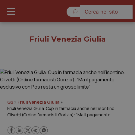
Giovedì 6 Agosto 2026
Friuli Venezia Giulia
Friuli Venezia Giulia
Cronache
Governo e Parlamento
QS
»
Friuli Venezia Giulia
»
Friuli Venezia Giulia. Cup in farmacia anche nell’isontino.
Olivetti (Ordine farmacisti Gorizia): “Ma il pagamento
Regioni e Asl
esclusivo con Pos resta un grosso limite”
Lavoro e Professioni