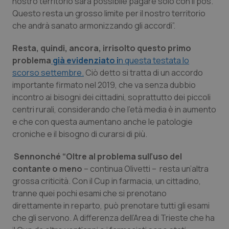
nostro territorio sarà possibile pagare solo con il pos.
Questo resta un grosso limite per il nostro territorio
Piemonte
HIV
che andrà sanato armonizzando gli accordi”.
Provincia Autonoma di Bolzano
Infezioni & Febbre
Resta, quindi, ancora, irrisolto questo primo
problema
già evidenziato i
n questa testata lo
Provincia Autonoma di Trento
Ipertensione & Scompenso
scorso settembre.
Ciò detto si tratta di un accordo
importante firmato nel 2019, che va senza dubbio
incontro ai bisogni dei cittadini, soprattutto dei piccoli
Puglia
Malattie rare
centri rurali, considerando che l’età media è in aumento
e che con questa aumentano anche le patologie
Sardegna
Malattia di Crohn & Rettocolite Ulcerosa
croniche e il bisogno di curarsi di più.
Sicilia
Neuroscienze & patologie neurodegenerative
Sennonché “Oltre al problema sull’uso del
contante o meno
– continua Olivetti – resta un’altra
Toscana
Obesità
grossa criticità. Con il Cup in farmacia, un cittadino,
tranne quei pochi esami che si prenotano
Umbria
Oftalmologia
direttamente in reparto, può prenotare tutti gli esami
che gli servono. A differenza dell’Area di Trieste che ha