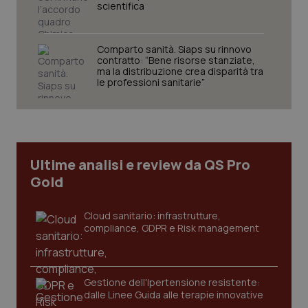
scientifica
VISITOR_PRIVACY_METADATA
5 mesi
YouTube
settim
.youtube.com
Comparto sanità. Siaps su rinnovo
contratto: “Bene risorse stanziate,
ma la distribuzione crea disparità tra
le professioni sanitarie”
Ultime analisi e review da QS Pro
Gold
Cloud sanitario: infrastrutture,
compliance, GDPR e Risk management
CookieScriptConsent
5 mesi
CookieScript
settim
www.quotidianosanita.it
Gestione dell'Ipertensione resistente:
dalle Linee Guida alle terapie innovative