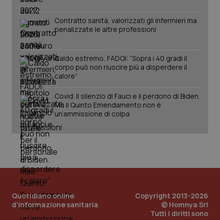
www.quotidianosanita.it
Contratto sanità, valorizzati gli infermieri ma
penalizzate le altre professioni
Caldo estremo, FADOI: “Sopra i 40 gradi il
corpo può non riuscire più a disperdere il
calore”
Covid. Il silenzio di Fauci e il perdono di Biden.
Ma il Quinto Emendamento non è
un’ammissione di colpa
_ga_KM60CM4NPH
.quotidianosanita.it
1 anno
mes
Quotidiano online
Copyright 2013-2026
d'informazione sanitaria
© Homnya Srl
Tutti i diritti sono