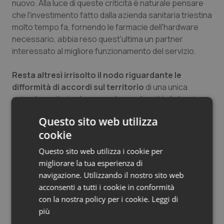
nuovo. Alla luce di queste criticità è naturale pensare
Salute orale & impianti
che l'investimento fatto dalla azienda sanitaria triestina
molto tempo fa, fornendo le farmacie dell'hardware
Sangue & coagulazione
necessario, abbia reso quest'ultima un partner
interessato al migliore funzionamento del servizio.
Tiroide
Resta altresì irrisolto il nodo riguardante le
difformità di accordi sul territorio
di una unica
Tumore al seno
azienda sanitaria che causa la perplessità di alcuni
Farmacisti restii ad aderire a questo importante
Tumore ovarico
Questo sito web utilizza
servizio.
cookie
Tumori del Polmone & Testa Collo
Endrius Salvalaggio
Questo sito web utilizza i cookie per
migliorare la tua esperienza di
Tumori gastrointestinali
navigazione. Utilizzando il nostro sito web
Endrius Salvalaggio
acconsenti a tutti i cookie in conformità
Ulcera & Reflusso
10 Febbraio 2020
con la nostra policy per i cookie.
Leggi di
© Riproduzione riservata
più
Vaccini