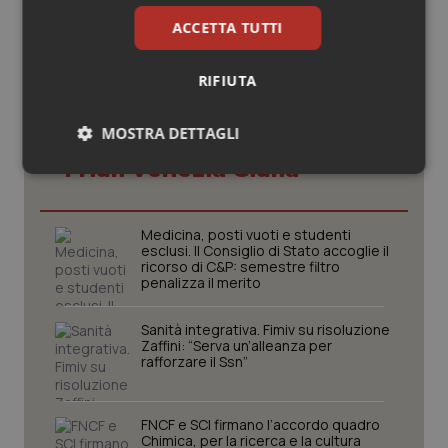
ACCETTA TUTTI
RIFIUTA
MOSTRA DETTAGLI
Potrebbe interessarti in
Friuli Venezia Giulia
Necessari
Statistici
Marketing
Medicina, posti vuoti e studenti
esclusi. Il Consiglio di Stato accoglie il
ricorso di C&P: semestre filtro
penalizza il merito
Necessari
Statistici
Marketing
Sanità integrativa. Fimiv su risoluzione
Zaffini: “Serva un’alleanza per
I cookie necessari contribuiscono a rendere fruibile il
rafforzare il Ssn”
sito web abilitandone funzionalità di base quali la
navigazione sulle pagine e l'accesso alle aree
protette del sito. Il sito web non è in grado di
funzionare correttamente senza questi cookie.
FNCF e SCI firmano l’accordo quadro
Chimica, per la ricerca e la cultura
Nome
Fornitore
/
Dominio
Scaden