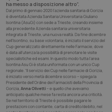
ha messo a disposizione altro”.
Calabria
Asma & BPCO
Dal primo di gennaio 2020 l’azienda sanitaria di Gorizia
è diventata Azienda Sanitaria Universitaria Giuliano
Campania
Car-T
Isontina (AsuGi) con sede a Trieste, creando insieme
alla precedente Azienda sanitaria universitaria
Emilia-Romagna
Colesterolo & coronaropatie
integrata di Trieste, una nuova realtà. Da fine dicembre
nell’Isontino, su base volontaria, è iniziato il servizio del
Friuli Venezia Giulia
Dermatite Atopica
Cup generalizzato direttamente nelle Farmacie, dove
è data all’utenza la possibilità di prenotare le visite
Lazio
Diabete & glucometri
specialistiche ed esami. In questo modo tutta l’area
Isontina Asu Gi è stata uniformata con un unico Cup
Liguria
Disturbi dell’umore
regionale. “Il servizio dei Cup nelle farmacie di Gorizia,
è iniziato verso metà dicembre scorso – spiega la
Lombardia
Dolore
Presidente dell’Ordine dei Farmacisti della Provincia di
Gorizia,
Anna Olivetti
– e quello che avevamo
anticipato qualche mese fa resta ancora una criticità.
Marche
Donna & Salute
Se nel territorio di Trieste è possibile pagare le
prestazioni con contante, carta di credito/debito, nel
Molise
Epatiti