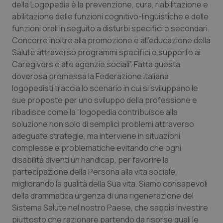
della Logopedia è la prevenzione, cura, riabilitazione e
Calabria
Asma & BPCO
abilitazione delle funzioni cognitivo-linguistiche e delle
funzioni orali in seguito a disturbi specifici o secondari.
Campania
Car-T
Concorre inoltre alla promozione e all’educazione della
Salute attraverso programmi specifici e supporto ai
Emilia-Romagna
Colesterolo & coronaropatie
Caregivers e alle agenzie sociali”. Fatta questa
doverosa premessa la Federazione italiana
Friuli Venezia Giulia
Dermatite Atopica
logopedisti traccia lo scenario in cui si sviluppano le
sue proposte per uno sviluppo della professione e
Lazio
Diabete & glucometri
ribadisce come la “logopedia contribuisce alla
soluzione non solo di semplici problemi attraverso
adeguate strategie, ma interviene in situazioni
Liguria
Disturbi dell’umore
complesse e problematiche evitando che ogni
disabilità diventi un handicap, per favorire la
Lombardia
Dolore
partecipazione della Persona alla vita sociale,
migliorando la qualità della Sua vita. Siamo consapevoli
Marche
Donna & Salute
della drammatica urgenza di una rigenerazione del
Sistema Salute nel nostro Paese, che sappia investire
Molise
Epatiti
piuttosto che razionare partendo da risorse quali le