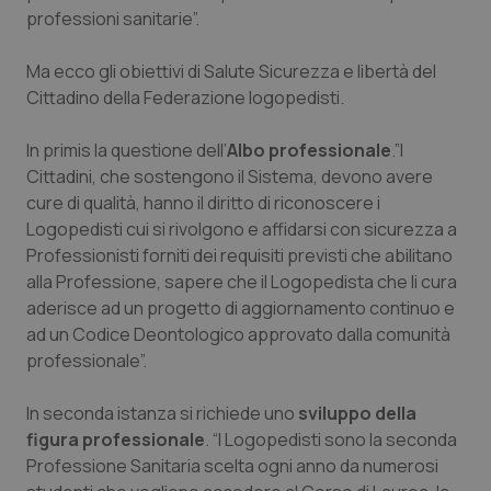
professioni sanitarie”.
Piemonte
HIV
Ma ecco gli obiettivi di Salute Sicurezza e libertà del
Provincia Autonoma di Bolzano
Infezioni & Febbre
Cittadino della Federazione logopedisti.
In primis la questione dell’
Albo professionale
.”I
Provincia Autonoma di Trento
Ipertensione & Scompenso
Cittadini, che sostengono il Sistema, devono avere
cure di qualità, hanno il diritto di riconoscere i
Puglia
Malattie rare
Logopedisti cui si rivolgono e affidarsi con sicurezza a
Professionisti forniti dei requisiti previsti che abilitano
Sardegna
Malattia di Crohn & Rettocolite Ulcerosa
alla Professione, sapere che il Logopedista che li cura
aderisce ad un progetto di aggiornamento continuo e
Sicilia
Neuroscienze & patologie neurodegenerative
ad un Codice Deontologico approvato dalla comunità
professionale”.
Toscana
Obesità
In seconda istanza si richiede uno
sviluppo della
Umbria
Oftalmologia
figura professionale
. “I Logopedisti sono la seconda
Professione Sanitaria scelta ogni anno da numerosi