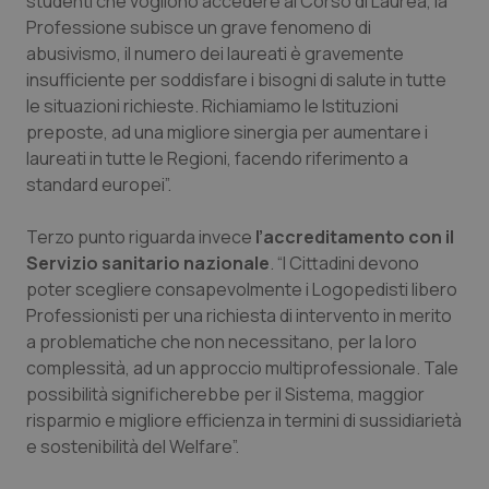
studenti che vogliono accedere al Corso di Laurea, la
Valle D’Aosta
Oncodermatologia
Professione subisce un grave fenomeno di
abusivismo, il numero dei laureati è gravemente
Veneto
Oncoematologia
insufficiente per soddisfare i bisogni di salute in tutte
le situazioni richieste. Richiamiamo le Istituzioni
Oncologia & Nutrizione
preposte, ad una migliore sinergia per aumentare i
laureati in tutte le Regioni, facendo riferimento a
Psoriasi & pelle
standard europei”.
Quotidiano Cardiologia
Terzo punto riguarda invece
l’accreditamento con il
Servizio sanitario nazionale
. “I Cittadini devono
Quotidiano Chirurgia
poter scegliere consapevolmente i Logopedisti libero
Professionisti per una richiesta di intervento in merito
a problematiche che non necessitano, per la loro
Quotidiano Oncologia
complessità, ad un approccio multiprofessionale. Tale
possibilità significherebbe per il Sistema, maggior
Quotidiano Pediatria
risparmio e migliore efficienza in termini di sussidiarietà
e sostenibilità del Welfare”.
Rene & patologie urogenitali