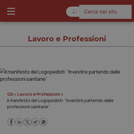
Venerdì 7 Agosto 2026
Lavoro e Professioni
Lavoro e Professioni
Cronache
QS
»
Lavoro e Professioni
»
Il manifesto dei Logopedisti: “Investire partendo dalle
Governo e Parlamento
professioni sanitarie”
Regioni e Asl
Lavoro e Professioni