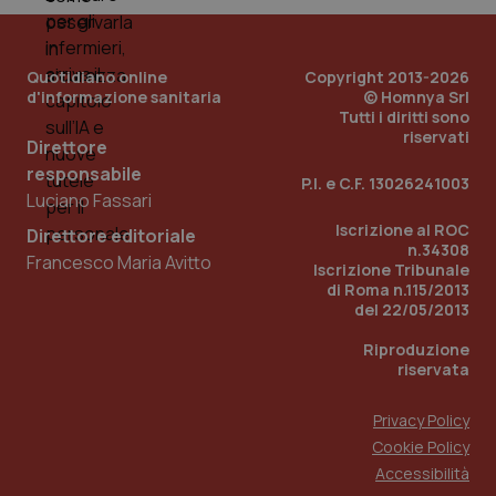
Quotidiano online
Copyright 2013-2026
d'informazione sanitaria
© Homnya Srl
Tutti i diritti sono
riservati
Direttore
responsabile
Fornitore
/
P.I. e C.F. 13026241003
Nome
Scadenza
Descrizion
Dominio
Luciano Fassari
Nome
Fornitore
/
Dominio
Scadenza
Des
_ga_0VMQEQKQ1N
.quotidianosanita.it
1 anno 1
Questo
Iscrizione al ROC
Direttore editoriale
mese
cookie
VISITOR_INFO1_LIVE
5 mesi 4
Que
Google LLC
n.34308
viene
Francesco Maria Avitto
settimane
imp
.youtube.com
Iscrizione Tribunale
utilizzato
You
di Roma n.115/2013
da Google
ten
Analytics
pre
del 22/05/2013
per
del
mantener
vid
Riproduzione
lo stato
inco
della
riservata
può
sessione.
det
vis
web
Privacy Policy
uti
Cookie Policy
nuo
ver
Accessibilità
dell
You