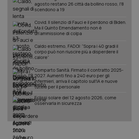
agosto restano 26 città da bollino rosso, l'8
scendono a 19
PHPSESSID
Sessio
PHP.net
www.quotidianosanita.it
Covid. Il silenzio di Fauci e il perdono di Biden.
Ma il Quinto Emendamento non è
un’ammissione di colpa
Caldo estremo, FADOI: “Sopra i 40 gradi il
corpo può non riuscire più a disperdere il
calore”
Comparto Sanità. Firmato il contratto 2025-
2027. Aumenti fino a 240 euro per gli
infermieri, arriva il capitolo sull'IA e nuove
tutele per il personale
Eclissi solare del 12 agosto 2026, come
osservarla in sicurezza
_ga_KM60CM4NPH
.quotidianosanita.it
1 anno
mes