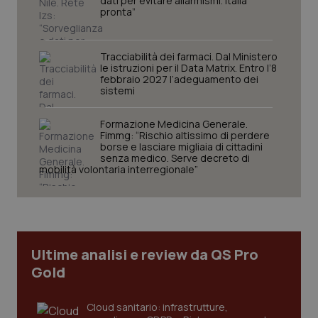
dati per evitare allarmismi. Italia
protette del sito. Il sito web non è in grado di
pronta”
funzionare correttamente senza questi cookie.
Nome
Fornitore
/
Dominio
Scaden
Tracciabilità dei farmaci. Dal Ministero
VISITOR_PRIVACY_METADATA
5 mesi
YouTube
le istruzioni per il Data Matrix. Entro l’8
settim
.youtube.com
febbraio 2027 l’adeguamento dei
sistemi
Formazione Medicina Generale.
Fimmg: “Rischio altissimo di perdere
borse e lasciare migliaia di cittadini
senza medico. Serve decreto di
mobilità volontaria interregionale”
Ultime analisi e review da QS Pro
Gold
CookieScriptConsent
5 mesi
CookieScript
settim
www.quotidianosanita.it
Cloud sanitario: infrastrutture,