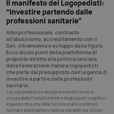
Il manifesto dei Logopedisti:
“Investire partendo dalle
Scienza e Farmaci
professioni sanitarie”
Studi e Analisi
Albo professionale, contrasto
Lettere al direttore
all’abusivismo, accreditamento con il
Ssn, intramoenia e sviluppo della figura.
Edizioni Regionali
Ecco alcuni punti della piattaforma di
proposte dirette alla politica lanciata
QS Pro
dalla Federazione italiana logopedisti
che parte dal presupposto dell’urgenza di
Professionisti Sanitari.AI
investire a partire dalle professioni
sanitarie.
Abruzzo
QS Pro Gold
“La Logopedia è una disciplina scientifica che si
occupa della Comunicazione e degli aspetti cognitivo-
QS Club
Newsletter
linguistici oltre che delle funzioni orali in condizioni
Basilicata
Artrite & artrosi
normali o patologiche in tutte le età della vita. Scopo