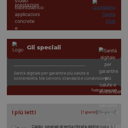
mes
.quotidianosanita.it
Gli speciali
Sanità digitale per garantire più salute e
sostenibilità. Ma servono standard e condivisione
Tutti gli speciali
I più letti
[7 giorni]
[30 giorni]
Caldo, segnali di lenta ritirata dell'ondata: il 7