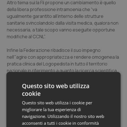
Altro tema sui la Fli propone un cambiamento è quello
Salute orale & impianti
della libera professione intramoenia che “va
ugualmente garantito all’interno delle strutture
Sangue & coagulazione
sanitarie svincolandolo dalla visita medica, qualora non
necessaria, a tale scopo vanno eseguite opportune
Tiroide
modifiche al CCNL”.
Infine la Federazione ribadisce il suo impegno
Tumore al seno
nell’”agire con appropriatezza e rendere omogenea la
pratica clinica del Logopedista in tutto il territorio
Tumore ovarico
nazionale in riferimento a quanto la ricerca scientifica
evidenzia della sua efficacia”, come sostenitore del
Tumori del Polmone & Testa Collo
Sistema Nazionale Linee Guida dell’ISS quale organo
Questo sito web utilizza
tecnico indipendente del SSN. “Promuovere la
cookie
Tumori gastrointestinali
medicina delle evidenze significa investire nella
Questo sito web utilizza i cookie per
ricerca, molto carente nel nostro Paese, favorire
Ulcera & Reflusso
migliorare la tua esperienza di
strategie di Empowerment al Cittadino affinché le sue
navigazione. Utilizzando il nostro sito web
conoscenze ei suoi valori siano sempre rispettati”.
acconsenti a tutti i cookie in conformità
Vaccini