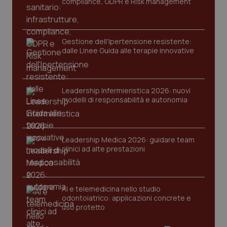
compliance, GDPR e Risk management
Gestione dell'Ipertensione resistente:
dalle Linee Guida alle terapie innovative
Leadership Infermieristica 2026: nuovi
modelli di responsabilità e autonomia
tracking-sites-ironfish-
www.quotidianosanita.it
4
tracking-enable
settim
2 gior
Leadership Medica 2026: guidare team
clinici ad alte prestazioni
tracking-sites-ironfish-
www.quotidianosanita.it
4
session-id
settim
2 gior
AI e telemedicina nello studio
odontoiatrico: applicazioni concrete e
uso protetto
_ga
1 anno
Google LLC