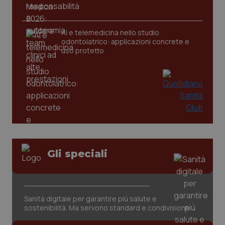
tracking-sites-ironfish-
www.quotidianosanita.it
4
AI e telemedicina nello studio
tracking-enable
settim
odontoiatrico: applicazioni concrete e
2 gior
uso protetto
tracking-sites-ironfish-
www.quotidianosanita.it
4
session-id
settim
2 gior
_ga
1 anno
Google LLC
Gli speciali
mes
.quotidianosanita.it
Sanità digitale per garantire più salute e
sostenibilità. Ma servono standard e condivisione