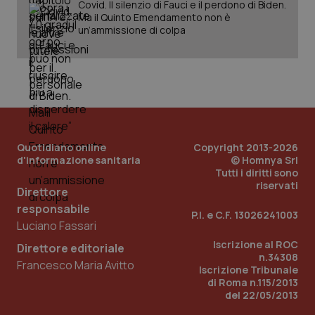
Covid. Il silenzio di Fauci e il perdono di Biden.
Ma il Quinto Emendamento non è
un’ammissione di colpa
Quotidiano online
Copyright 2013-2026
d'informazione sanitaria
© Homnya Srl
Tutti i diritti sono
riservati
_ga_KM60CM4NPH
.quotidianosanita.it
1 anno
Direttore
mes
responsabile
P.I. e C.F. 13026241003
Luciano Fassari
Iscrizione al ROC
Direttore editoriale
n.34308
Francesco Maria Avitto
Iscrizione Tribunale
di Roma n.115/2013
del 22/05/2013