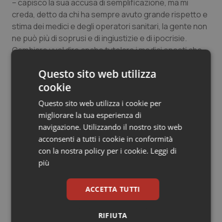
– capisco la sua accusa di semplificazione, ma mi
Salute orale & impianti
creda, detto da chi ha sempre avuto grande rispetto e
stima dei medici e degli operatori sanitari, la gente non
Sangue & coagulazione
ne può più di soprusi e di ingiustizie e di ipocrisie.
Cambiare vuol dire anche tutelare i medici onesti che
lavorino con coscienza e competenza e onestà”.
Tiroide
Questo sito web utilizza
cookie
Tumore al seno
17 Marzo 2016
Questo sito web utilizza i cookie per
© Riproduzione riservata
Tumore ovarico
migliorare la tua esperienza di
navigazione. Utilizzando il nostro sito web
acconsenti a tutti i cookie in conformità
Tumori del Polmone & Testa Collo
con la nostra policy per i cookie.
Leggi di
più
Tumori gastrointestinali
Potrebbe interessarti in
ACCETTA TUTTI
Ulcera & Reflusso
Lavoro e Professioni
RIFIUTA
Vaccini