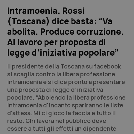
Intramoenia. Rossi
Scienza e Farmaci
(Toscana) dice basta: “Va
abolita. Produce corruzione.
Studi e Analisi
Al lavoro per proposta di
Lettere al direttore
legge d’iniziativa popolare”
Edizioni Regionali
Il presidente della Toscana su facebook
si scaglia contro la libera professione
QS Pro
intramoenia e si dice pronto a presentare
una proposta di legge d’iniziativa
Professionisti Sanitari.AI
popolare. “Abolendo la libera professione
intramoenia d'incanto spariranno le liste
Abruzzo
QS Pro Gold
d'attesa. Mi ci gioco la faccia e tutto il
resto. Chi lavora nel pubblico deve
QS Club
Newsletter
Basilicata
Artrite & artrosi
essere a tutti gli effetti un dipendente