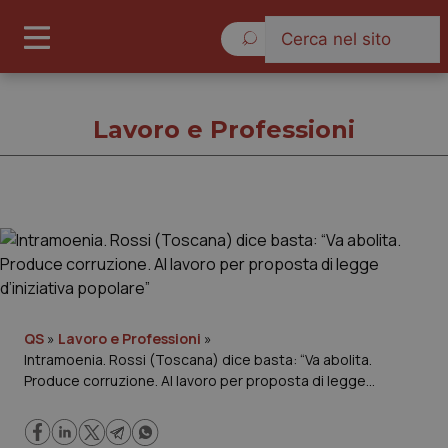
Venerdì 7 Agosto 2026
Lavoro e Professioni
Lavoro e Professioni
Cronache
Governo e Parlamento
QS
»
Lavoro e Professioni
»
Intramoenia. Rossi (Toscana) dice basta: “Va abolita.
Produce corruzione. Al lavoro per proposta di legge
Regioni e Asl
d’iniziativa popolare”
Lavoro e Professioni