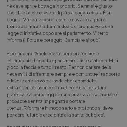
né deve aprire bottega in proprio. Semmai è giusto
Piemonte
HIV
che chi è bravo e lavora di più sia pagato di più. È un
sogno! Ma realizzabile: essere davvero uguali di
Provincia Autonoma di Bolzano
Infezioni & Febbre
fronte alla malattia. La mia idea è di promuovere una
legge di iniziativa popolare al parlamento. Vi terrò
Provincia Autonoma di Trento
Ipertensione & Scompenso
informati. Forza e coraggio. Cambiare si può”.
E poi ancora: “Abolendo la libera professione
Puglia
Malattie rare
intramoenia d'incanto spariranno le liste d'attesa. Mi ci
gioco la faccia e tutto il resto. Per non parlare della
Sardegna
Malattia di Crohn & Rettocolite Ulcerosa
necessità di affermare sempre e comunque il rapporto
di lavoro esclusivo evitando che i cosiddetti
Sicilia
Neuroscienze & patologie neurodegenerative
extramoenisti lavorino al mattino in una struttura
pubblica e al pomeriggio in una privata verso la quale è
Toscana
Obesità
probabile sentirsi impegnati a portare
utenza. Riformare in modo serio e profondo si deve
Umbria
Oftalmologia
per dare futuro e credibilità alla sanità pubblica”.