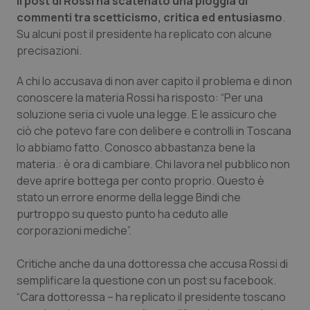
Il post di Rossi ha scatenato una pioggia di
Valle D’Aosta
Oncodermatologia
commenti tra scetticismo, critica ed entusiasmo
.
Su alcuni post il presidente ha replicato con alcune
Veneto
Oncoematologia
precisazioni.
Oncologia & Nutrizione
A chi lo accusava di non aver capito il problema e di non
conoscere la materia Rossi ha risposto: “Per una
Psoriasi & pelle
soluzione seria ci vuole una legge. E le assicuro che
ciò che potevo fare con delibere e controlli in Toscana
Quotidiano Cardiologia
lo abbiamo fatto. Conosco abbastanza bene la
materia.: è ora di cambiare. Chi lavora nel pubblico non
deve aprire bottega per conto proprio. Questo è
Quotidiano Chirurgia
stato un errore enorme della legge Bindi che
purtroppo su questo punto ha ceduto alle
Quotidiano Oncologia
corporazioni mediche”.
Quotidiano Pediatria
Critiche anche da una dottoressa che accusa Rossi di
semplificare la questione con un post su facebook.
Rene & patologie urogenitali
“Cara dottoressa – ha replicato il presidente toscano