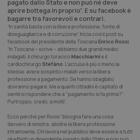
pagato dallo Stato e non può né deve
Calabria
Asma & BPCO
aprire bottega in proprio". E su facebook è
bagarre tra favorevoli e contrari.
Campania
Car-T
“In sanità basta con la libera professione, fonte di
diseguaglianza e di corruzione”. Inizia così il post su
Emilia-Romagna
Colesterolo & coronaropatie
facebook del presidente della Toscana
Enrico Rossi
.
“In Toscana – scrive – abbiamo due grandi medici
Friuli Venezia Giulia
Dermatite Atopica
indagati, il chirurgo toracico
Macchiarini
e il
cardiochirurgo
Stefàno
. L'accusa è più o meno la
Lazio
Diabete & glucometri
stessa: avere sospinto i malati verso la libera
professione a pagamento. Se hanno sbagliato
Liguria
Disturbi dell’umore
dovranno pagare. Ma a quanti cittadini è capitato di
sentirsi rispondere che a "pagamento si fa prima?".
Purtroppo, credo, a molti”.
Lombardia
Dolore
Ecco perché per Rossi “bisogna fare una cosa
Marche
Donna & Salute
davvero di sinistra: abolire la libera professione
intramoenia. Chi lavora nel pubblico deve essere a tutti
Molise
Epatiti
gli effetti un dipendente pagato dallo Stato e non può