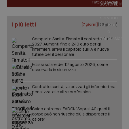
Tutti gli speciali
I più letti
[7 giorni]
[30 giorni]
Comparto Sanità. Firmato il contratto 2025-
2027. Aumenti fino a 240 euro per gli
infermieri, arriva il capitolo sull'IA e nuove
tutele per il personale
Eclissi solare del 12 agosto 2026, come
osservarla in sicurezza
Contratto sanità, valorizzati gli infermieri ma
penalizzate le altre professioni
PHPSESSID
Sessio
PHP.net
www.quotidianosanita.it
Caldo estremo, FADOI: “Sopra i 40 gradi il
corpo può non riuscire più a disperdere il
calore”