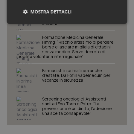
Tracciabilità dei farmaci. Dal Ministero
MOSTRA DETTAGLI
le istruzioni per il Data Matrix. Entro l’8
febbraio 2027 l’adeguamento dei
sistemi
Necessari
Statistici
Marketing
Formazione Medicina Generale.
Fimmg: “Rischio altissimo di perdere
borse e lasciare migliaia di cittadini
senza medico. Serve decreto di
mobilità volontaria interregionale”
Necessari
Statistici
Marketing
Farmacisti in prima linea anche
d’estate. Da Fofi il vademecum per
I cookie necessari contribuiscono a rendere fruibile il
vacanze in sicurezza
sito web abilitandone funzionalità di base quali la
navigazione sulle pagine e l'accesso alle aree
protette del sito. Il sito web non è in grado di
funzionare correttamente senza questi cookie.
Screening oncologici. Assistenti
sanitari Fno Tsrm e Pstrp: “La
Nome
Fornitore
/
Dominio
Scaden
prevenzione è un diritto, l’adesione
una scelta consapevole”
VISITOR_PRIVACY_METADATA
5 mesi
YouTube
settim
.youtube.com