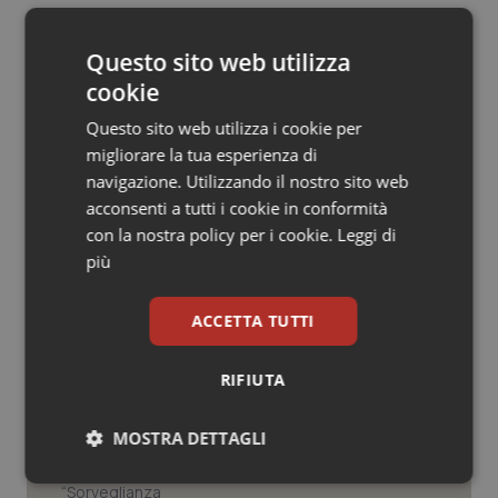
© Riproduzione riservata
Salute orale & impianti
Questo sito web utilizza
Sangue & coagulazione
cookie
Questo sito web utilizza i cookie per
Tiroide
migliorare la tua esperienza di
navigazione. Utilizzando il nostro sito web
Potrebbe interessarti in
Tumore al seno
acconsenti a tutti i cookie in conformità
Lavoro e Professioni
con la nostra policy per i cookie.
Leggi di
Tumore ovarico
più
Decreto PA. Aiop e Aris:
Tumori del Polmone & Testa Collo
ACCETTA TUTTI
“Preoccupazione per la mancata
approvazione dell’adeguamento
delle tariffe ospedaliere, così rinvio
Tumori gastrointestinali
rinnovo contratto sanità privata”
RIFIUTA
Ulcera & Reflusso
West Nile. Rete Izs: “Sorveglianza e
MOSTRA DETTAGLI
dati per evitare allarmismi. Italia
pronta”
Vaccini
Necessari
Statistici
Marketing