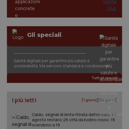
tracking-sites-ironfish-
www.quotidianosanita.it
4
session-id
settim
2 gior
Gli speciali
_ga
1 anno
Google LLC
Sanità digitale per garantire più salute e
mes
.quotidianosanita.it
sostenibilità. Ma servono standard e condivisione
Tutti gli speciali
I più letti
[7 giorni]
[30 giorni]
Caldo, segnali di lenta ritirata dell'ondata: il 7
agosto restano 26 città da bollino rosso, l'8
scendono a 19