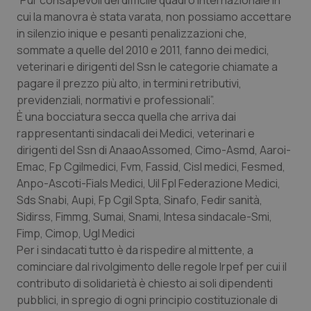
“Pur consapevoli del difficile quadro internazionale in
Calabria
Asma & BPCO
cui la manovra è stata varata, non possiamo accettare
in silenzio inique e pesanti penalizzazioni che,
Campania
Car-T
sommate a quelle del 2010 e 2011, fanno dei medici,
veterinari e dirigenti del Ssn le categorie chiamate a
Emilia-Romagna
Colesterolo & coronaropatie
pagare il prezzo più alto, in termini retributivi,
previdenziali, normativi e professionali”.
È una bocciatura secca quella che arriva dai
Friuli Venezia Giulia
Dermatite Atopica
rappresentanti sindacali dei Medici, veterinari e
dirigenti del Ssn di AnaaoAssomed, Cimo-Asmd, Aaroi-
Lazio
Diabete & glucometri
Emac, Fp Cgilmedici, Fvm, Fassid, Cisl medici, Fesmed,
Anpo-Ascoti-Fials Medici, Uil Fpl Federazione Medici,
Liguria
Disturbi dell’umore
Sds Snabi, Aupi, Fp Cgil Spta, Sinafo, Fedir sanità,
Sidirss, Fimmg, Sumai, Snami, Intesa sindacale-Smi,
Lombardia
Dolore
Fimp, Cimop, Ugl Medici
Per i sindacati tutto è da rispedire al mittente, a
Marche
Donna & Salute
cominciare dal rivolgimento delle regole Irpef per cui il
contributo di solidarietà è chiesto ai soli dipendenti
Molise
Epatiti
pubblici, in spregio di ogni principio costituzionale di