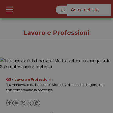
Sabato 8 Agosto 2026
Lavoro e Professioni
Lavoro e Professioni
Cronache
QS
»
Lavoro e Professioni
»
“La manovra è da bocciare”. Medici, veterinari e dirigenti del
Governo e Parlamento
Ssn confermano la protesta
Regioni e Asl
Lavoro e Professioni