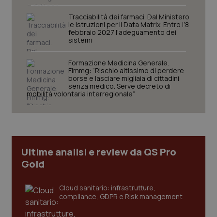
Tracciabilità dei farmaci. Dal Ministero
le istruzioni per il Data Matrix. Entro l’8
febbraio 2027 l’adeguamento dei
sistemi
Formazione Medicina Generale.
Necessari
Statistici
Marketing
Fimmg: “Rischio altissimo di perdere
borse e lasciare migliaia di cittadini
I cookie necessari contribuiscono a rendere fruibile il
senza medico. Serve decreto di
sito web abilitandone funzionalità di base quali la
mobilità volontaria interregionale”
navigazione sulle pagine e l'accesso alle aree
protette del sito. Il sito web non è in grado di
funzionare correttamente senza questi cookie.
Nome
Fornitore
/
Dominio
Scaden
VISITOR_PRIVACY_METADATA
5 mesi
YouTube
settim
.youtube.com
Ultime analisi e review da QS Pro
Gold
Cloud sanitario: infrastrutture,
compliance, GDPR e Risk management