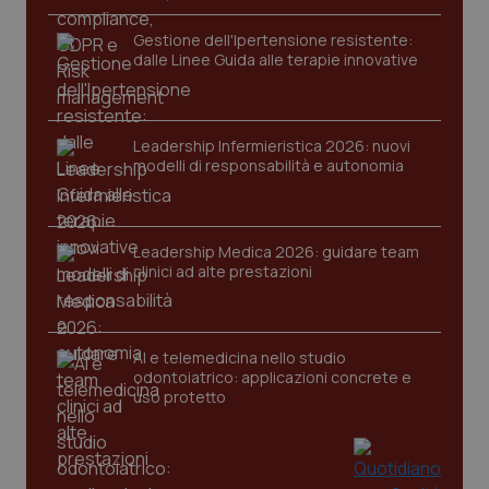
Gestione dell'Ipertensione resistente:
dalle Linee Guida alle terapie innovative
Leadership Infermieristica 2026: nuovi
modelli di responsabilità e autonomia
CookieScriptConsent
5 mesi
CookieScript
settim
www.quotidianosanita.it
Leadership Medica 2026: guidare team
clinici ad alte prestazioni
AI e telemedicina nello studio
odontoiatrico: applicazioni concrete e
uso protetto
tracking-sites-ironfish-
www.quotidianosanita.it
4
tracking-enable
settim
2 gior