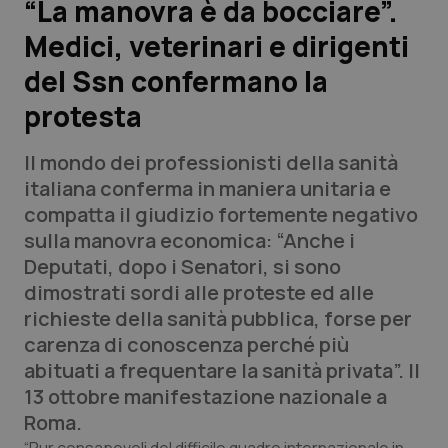
“La manovra è da bocciare”.
Medici, veterinari e dirigenti
Scienza e Farmaci
del Ssn confermano la
Studi e Analisi
protesta
Lettere al direttore
Il mondo dei professionisti della sanità
italiana conferma in maniera unitaria e
Edizioni Regionali
compatta il giudizio fortemente negativo
sulla manovra economica: “Anche i
QS Pro
Deputati, dopo i Senatori, si sono
dimostrati sordi alle proteste ed alle
Professionisti Sanitari.AI
richieste della sanità pubblica, forse per
carenza di conoscenza perché più
Abruzzo
QS Pro Gold
abituati a frequentare la sanità privata”. Il
13 ottobre manifestazione nazionale a
QS Club
Newsletter
Basilicata
Artrite & artrosi
Roma.