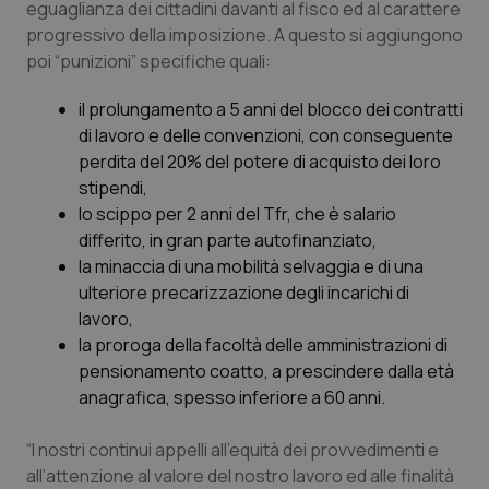
eguaglianza dei cittadini davanti al fisco ed al carattere
progressivo della imposizione. A questo si aggiungono
Piemonte
HIV
poi “punizioni” specifiche quali:
Provincia Autonoma di Bolzano
Infezioni & Febbre
il prolungamento a 5 anni del blocco dei contratti
di lavoro e delle convenzioni, con conseguente
Provincia Autonoma di Trento
Ipertensione & Scompenso
perdita del 20% del potere di acquisto dei loro
stipendi,
Puglia
Malattie rare
lo scippo per 2 anni del Tfr, che è salario
differito, in gran parte autofinanziato,
Sardegna
Malattia di Crohn & Rettocolite Ulcerosa
la minaccia di una mobilità selvaggia e di una
ulteriore precarizzazione degli incarichi di
lavoro,
Sicilia
Neuroscienze & patologie neurodegenerative
la proroga della facoltà delle amministrazioni di
pensionamento coatto, a prescindere dalla età
Toscana
Obesità
anagrafica, spesso inferiore a 60 anni.
Umbria
Oftalmologia
“I nostri continui appelli all’equità dei provvedimenti e
all’attenzione al valore del nostro lavoro ed alle finalità