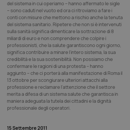
Valle D’Aosta
Oncodermatologia
del sistema in cui operiamo – hanno affermato le sigle
– sono caduti nel vuoto ed ora ci ritroviamo a fare i
Veneto
Oncoematologia
conti con misure che mettono a rischio anche la tenuta
del sistema sanitario. Ripetere che non si è intervenuti
Oncologia & Nutrizione
sulla sanità significa dimenticare la sottrazione di 8
miliardi di euro e non comprendere che colpire i
professionisti, che la salute garantiscono ogni giorno,
Psoriasi & pelle
significa contribuire a minare l’intero sistema, la sua
credibilità e la sua sostenibilità. Non possiamo che
Quotidiano Cardiologia
confermare le ragioni di una protesta – hanno
aggiunto – che ci porterà alla manifestazione di Roma il
Quotidiano Chirurgia
13 ottobre per scongiurare ulteriori attacchi alla
professione e reclamare l’attenzione che il settore
Quotidiano Oncologia
merita a difesa di un sistema salute che garantisca in
maniera adeguata la tutela dei cittadini e la dignità
Quotidiano Pediatria
professionale degli operatori.
Rene & patologie urogenitali
15 Settembre 2011