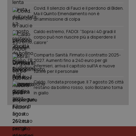
Covid. Il silenzio di Fauci e il perdono di Biden.
Ma il Quinto Emendamento non è
un’ammissione di colpa
Caldo estremo, FADOI: “Sopra i 40 gradi il
corpo può non riuscire più a disperdere il
calore”
Comparto Sanità. Firmato il contratto 2025-
2027. Aumenti fino a 240 euro per gli
infermieri, arriva il capitolo sull'IA e nuove
tutele per il personale
PHPSESSID
Sessio
PHP.net
Caldo, l’ondata prosegue. Il 7 agosto 26 città
www.quotidianosanita.it
restano da bollino rosso, solo Bolzano torna
in giallo