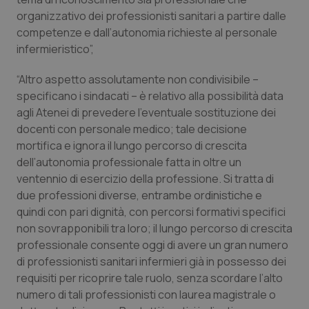
Valle D’Aosta
Oncodermatologia
organizzativo dei professionisti sanitari a partire dalle
competenze e dall’autonomia richieste al personale
Veneto
Oncoematologia
infermieristico”,
Oncologia & Nutrizione
“Altro aspetto assolutamente non condivisibile –
specificano i sindacati – è relativo alla possibilità data
Psoriasi & pelle
agli Atenei di prevedere l’eventuale sostituzione dei
docenti con personale medico; tale decisione
Quotidiano Cardiologia
mortifica e ignora il lungo percorso di crescita
dell’autonomia professionale fatta in oltre un
ventennio di esercizio della professione. Si tratta di
Quotidiano Chirurgia
due professioni diverse, entrambe ordinistiche e
quindi con pari dignità, con percorsi formativi specifici
Quotidiano Oncologia
non sovrapponibili tra loro; il lungo percorso di crescita
professionale consente oggi di avere un gran numero
Quotidiano Pediatria
di professionisti sanitari infermieri già in possesso dei
requisiti per ricoprire tale ruolo, senza scordare l’alto
Rene & patologie urogenitali
numero di tali professionisti con laurea magistrale o