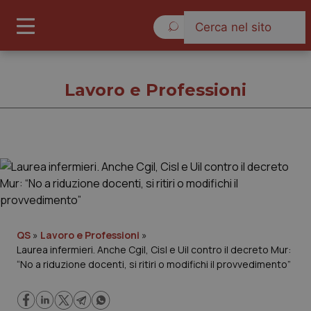
Domenica 9 Agosto 2026
Lavoro e Professioni
Lavoro e Professioni
Cronache
Governo e Parlamento
QS
»
Lavoro e Professioni
»
Laurea infermieri. Anche Cgil, Cisl e Uil contro il decreto Mur:
“No a riduzione docenti, si ritiri o modifichi il provvedimento”
Regioni e Asl
Lavoro e Professioni