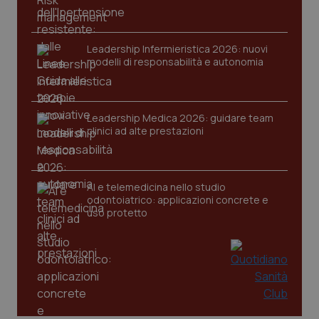
Leadership Infermieristica 2026: nuovi
modelli di responsabilità e autonomia
tracking-sites-ironfish-
www.quotidianosanita.it
4
Leadership Medica 2026: guidare team
tracking-enable
settim
clinici ad alte prestazioni
2 gior
AI e telemedicina nello studio
tracking-sites-ironfish-
www.quotidianosanita.it
4
odontoiatrico: applicazioni concrete e
session-id
settim
uso protetto
2 gior
_ga
1 anno
Google LLC
mes
.quotidianosanita.it