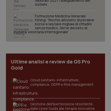
febbraio 2027 l’adeguamento dei
Nome
Fornitore
/
Dominio
Scaden
sistemi
VISITOR_PRIVACY_METADATA
5 mesi
YouTube
settim
.youtube.com
Formazione Medicina Generale.
Fimmg: “Rischio altissimo di perdere
borse e lasciare migliaia di cittadini
senza medico. Serve decreto di
mobilità volontaria interregionale”
Ultime analisi e review da QS Pro
Gold
Cloud sanitario: infrastrutture,
compliance, GDPR e Risk management
CookieScriptConsent
5 mesi
CookieScript
settim
www.quotidianosanita.it
Gestione dell'Ipertensione resistente:
dalle Linee Guida alle terapie innovative