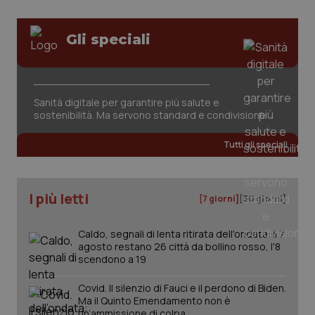
Gli speciali
Sanità digitale per garantire più salute e
sostenibilità. Ma servono standard e condivisione
Tutti gli speciali
I più letti
[7 giorni]
[30 giorni]
Caldo, segnali di lenta ritirata dell'ondata: il 7
agosto restano 26 città da bollino rosso, l'8
scendono a 19
Covid. Il silenzio di Fauci e il perdono di Biden.
Ma il Quinto Emendamento non è
un’ammissione di colpa
PHPSESSID
Sessio
PHP.net