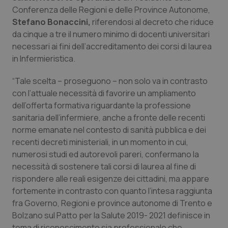
Conferenza delle Regioni e delle Province Autonome,
Piemonte
HIV
Stefano Bonaccini,
riferendosi al decreto che riduce
da cinque a tre il numero minimo di docenti universitari
Provincia Autonoma di Bolzano
Infezioni & Febbre
necessari ai fini dell’accreditamento dei corsi di laurea
in Infermieristica.
Provincia Autonoma di Trento
Ipertensione & Scompenso
“Tale scelta – proseguono – non solo va in contrasto
con l’attuale necessità di favorire un ampliamento
Puglia
Malattie rare
dell’offerta formativa riguardante la professione
sanitaria dell’infermiere, anche a fronte delle recenti
Sardegna
Malattia di Crohn & Rettocolite Ulcerosa
norme emanate nel contesto di sanità pubblica e dei
recenti decreti ministeriali, in un momento in cui,
Sicilia
Neuroscienze & patologie neurodegenerative
numerosi studi ed autorevoli pareri, confermano la
necessità di sostenere tali corsi di laurea al fine di
Toscana
Obesità
rispondere alle reali esigenze dei cittadini, ma appare
fortemente in contrasto con quanto l’intesa raggiunta
Umbria
Oftalmologia
fra Governo, Regioni e province autonome di Trento e
Bolzano sul Patto per la Salute 2019- 2021 definisce in
tema di riconoscimento sia professionale che