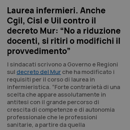
Laurea infermieri. Anche
Scienza e Farmaci
Cgil, Cisl e Uil contro il
decreto Mur: “No a riduzione
Studi e Analisi
docenti, si ritiri o modifichi il
Lettere al direttore
provvedimento”
Edizioni Regionali
I sindacati scrivono a Governo e Regioni
sul
decreto del Mur
che ha modificato i
QS Pro
requisiti per il corso di laurea in
infermieristica. “Forte contrarietà di una
Professionisti Sanitari.AI
scelta che appare assolutamente in
antitesi con il grande percorso di
Abruzzo
QS Pro Gold
crescita di competenze e di autonomia
professionale che le professioni
QS Club
Newsletter
Basilicata
Artrite & artrosi
sanitarie, a partire da quella