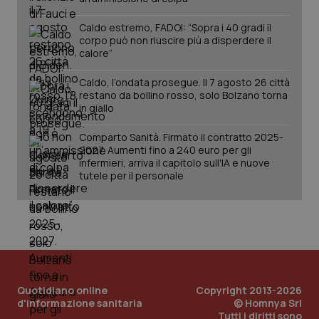
www.quotidianosanita.it
Caldo estremo, FADOI: “Sopra i 40 gradi il
corpo può non riuscire più a disperdere il
calore”
Caldo, l’ondata prosegue. Il 7 agosto 26 città
restano da bollino rosso, solo Bolzano torna
in giallo
Comparto Sanità. Firmato il contratto 2025-
2027. Aumenti fino a 240 euro per gli
infermieri, arriva il capitolo sull'IA e nuove
tutele per il personale
_ga_KM60CM4NPH
.quotidianosanita.it
1 anno
mes
Quotidiano online
Copyright 2013-2026
d'informazione sanitaria
© Homnya Srl
Tutti i diritti sono