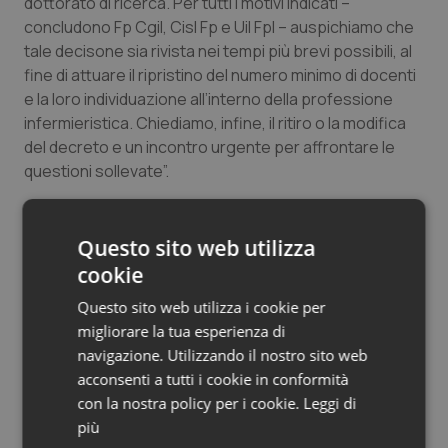
dottorato di ricerca. Per tutti i motivi indicati –
Salute orale & impianti
concludono Fp Cgil, Cisl Fp e Uil Fpl – auspichiamo che
tale decisone sia rivista nei tempi più brevi possibili, al
Sangue & coagulazione
fine di attuare il ripristino del numero minimo di docenti
e la loro individuazione all’interno della professione
infermieristica. Chiediamo, infine, il ritiro o la modifica
Tiroide
del decreto e un incontro urgente per affrontare le
questioni sollevate”.
Tumore al seno
Tumore ovarico
Ugl Sanità: “No alla riduzione dei docenti
Questo sito web utilizza
infermieri”
cookie
Tumori del Polmone & Testa Collo
Nursind: “Inaccettabili requisiti lauree
Questo sito web utilizza i cookie per
infermieri, Manfredi ritiri decreto”
migliorare la tua esperienza di
Tumori gastrointestinali
navigazione. Utilizzando il nostro sito web
19 Maggio 2020
acconsenti a tutti i cookie in conformità
Ulcera & Reflusso
© Riproduzione riservata
con la nostra policy per i cookie.
Leggi di
più
Vaccini