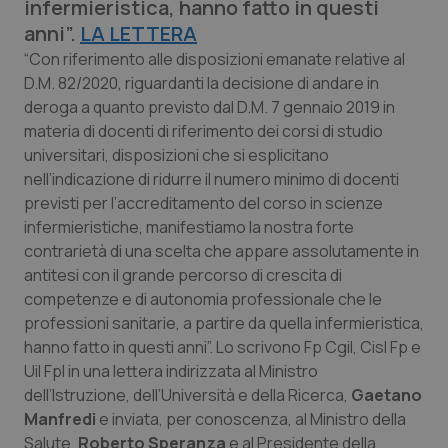
infermieristica, hanno fatto in questi
Calabria
Asma & BPCO
anni”.
LA LETTERA
“Con riferimento alle disposizioni emanate relative al
Campania
Car-T
D.M. 82/2020, riguardanti la decisione di andare in
deroga a quanto previsto dal D.M. 7 gennaio 2019 in
Emilia-Romagna
Colesterolo & coronaropatie
materia di docenti di riferimento dei corsi di studio
universitari, disposizioni che si esplicitano
Friuli Venezia Giulia
Dermatite Atopica
nell’indicazione di ridurre il numero minimo di docenti
previsti per l’accreditamento del corso in scienze
Lazio
Diabete & glucometri
infermieristiche, manifestiamo la nostra forte
contrarietà di una scelta che appare assolutamente in
Liguria
Disturbi dell’umore
antitesi con il grande percorso di crescita di
competenze e di autonomia professionale che le
professioni sanitarie, a partire da quella infermieristica,
Lombardia
Dolore
hanno fatto in questi anni”. Lo scrivono Fp Cgil, Cisl Fp e
Uil Fpl in una lettera indirizzata al Ministro
Marche
Donna & Salute
dell’Istruzione, dell’Università e della Ricerca,
Gaetano
Manfredi
e inviata, per conoscenza, al Ministro della
Molise
Epatiti
Salute,
Roberto Speranza
e al Presidente della