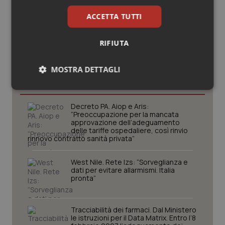
ACCETTA TUTTI
RIFIUTA
Potrebbe interessarti in
MOSTRA DETTAGLI
Lavoro e Professioni
Necessari
Statistici
Marketing
Decreto PA. Aiop e Aris:
“Preoccupazione per la mancata
approvazione dell’adeguamento
delle tariffe ospedaliere, così rinvio
rinnovo contratto sanità privata”
West Nile. Rete Izs: “Sorveglianza e
Necessari
Statistici
Marketing
dati per evitare allarmismi. Italia
pronta”
I cookie necessari contribuiscono a rendere fruibile il
sito web abilitandone funzionalità di base quali la
navigazione sulle pagine e l'accesso alle aree
protette del sito. Il sito web non è in grado di
Tracciabilità dei farmaci. Dal Ministero
funzionare correttamente senza questi cookie.
le istruzioni per il Data Matrix. Entro l’8