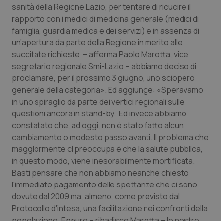
sanità della Regione Lazio, per tentare di ricucire il
Piemonte
HIV
rapporto con i medici di medicina generale (medici di
famiglia, guardia medica e dei servizi) e in assenza di
un’apertura da parte della Regione in merito alle
Provincia Autonoma di Bolzano
Infezioni & Febbre
succitate richieste – afferma Paolo Marotta, vice
segretario regionale Smi-Lazio – abbiamo deciso di
Provincia Autonoma di Trento
Ipertensione & Scompenso
proclamare, per il prossimo 3 giugno, uno sciopero
generale della categoria». Ed aggiunge: «Speravamo
Puglia
Malattie rare
in uno spiraglio da parte dei vertici regionali sulle
questioni ancora in stand-by. Ed invece abbiamo
Sardegna
Malattia di Crohn & Rettocolite Ulcerosa
constatato che, ad oggi, non è stato fatto alcun
cambiamento o modesto passo avanti. Il problema che
Sicilia
Neuroscienze & patologie neurodegenerative
maggiormente ci preoccupa é che la salute pubblica,
in questo modo, viene inesorabilmente mortificata.
Toscana
Obesità
Basti pensare che non abbiamo neanche chiesto
l'immediato pagamento delle spettanze che ci sono
dovute dal 2009 ma, almeno, come previsto dal
Umbria
Oftalmologia
Protocollo d'intesa, una facilitazione nei confronti della
popolazione. Eppure – ribadisce Marotta – le nostre