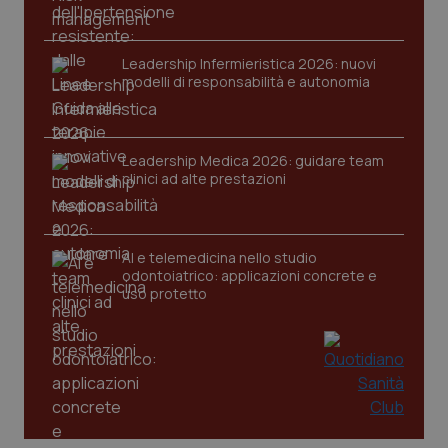
Leadership Infermieristica 2026: nuovi
modelli di responsabilità e autonomia
tracking-sites-ironfish-
Leadership Medica 2026: guidare team
www.quotidianosanita.it
4
tracking-enable
settim
clinici ad alte prestazioni
2 gior
AI e telemedicina nello studio
tracking-sites-ironfish-
www.quotidianosanita.it
4
odontoiatrico: applicazioni concrete e
session-id
settim
uso protetto
2 gior
_ga
1 anno
Google LLC
mes
.quotidianosanita.it