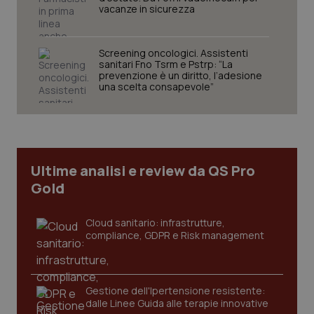
Nome
Fornitore
/
Dominio
Scaden
vacanze in sicurezza
VISITOR_PRIVACY_METADATA
5 mesi
YouTube
settim
.youtube.com
Screening oncologici. Assistenti
sanitari Fno Tsrm e Pstrp: “La
prevenzione è un diritto, l’adesione
una scelta consapevole”
Ultime analisi e review da QS Pro
Gold
Cloud sanitario: infrastrutture,
compliance, GDPR e Risk management
CookieScriptConsent
5 mesi
CookieScript
settim
www.quotidianosanita.it
Gestione dell'Ipertensione resistente:
dalle Linee Guida alle terapie innovative