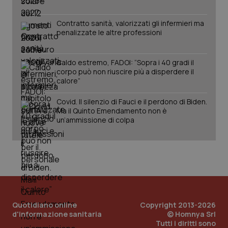
www.quotidianosanita.it
Contratto sanità, valorizzati gli infermieri ma
penalizzate le altre professioni
Caldo estremo, FADOI: “Sopra i 40 gradi il
corpo può non riuscire più a disperdere il
calore”
Covid. Il silenzio di Fauci e il perdono di Biden.
Ma il Quinto Emendamento non è
un’ammissione di colpa
_ga_KM60CM4NPH
.quotidianosanita.it
1 anno
mes
Quotidiano online
Copyright 2013-2026
d'informazione sanitaria
© Homnya Srl
Tutti i diritti sono