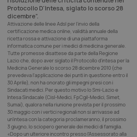
risoluzione delle criticità contenute nel
Calabria
Asma & BPCO
Protocollo D'Intesa, siglato lo scorso 28
dicembre”.
Campania
Car-T
Attivazione delle linee Adsl per l’invio della
certificazione medica online, validità annuale della
Emilia-Romagna
Colesterolo & coronaropatie
ricetta rossa e attivazione di una piattaforma
informatica comune per i medici di medicina generale.
Friuli Venezia Giulia
Dermatite Atopica
Tutte promesse disattese da parte della Regione
Lazio che, dopo aver siglato il Protocollo d'intesa per la
Medicina Generale lo scorso 28 dicembre 2010 (che
Lazio
Diabete & glucometri
prevedeva l'applicazione dei punti in questione entro il
30 Aprile), non ha onorato gli impegni presi con i
Liguria
Disturbi dell’umore
Sindacati medici. Per questo motivo lo Smi-Lazio e
Intesa Sindacale (Cisl-Medici, FpCgil-Medici, Simet,
Lombardia
Dolore
Sumai), qualora nella riunione prevista per il prossimo
30 maggio con i vertici regionali non si arrivasse ad
Marche
Donna & Salute
un'intesa con la categoria proclameranno, il prossimo
3 giugno, lo sciopero generale dei medici di famiglia.
Molise
Epatiti
«Dopo un ulteriore incontro presso l'Assessorato alla