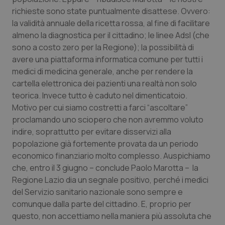
Valle D’Aosta
Oncodermatologia
richieste sono state puntualmente disattese. Ovvero:
la validità annuale della ricetta rossa, al fine di facilitare
Veneto
Oncoematologia
almeno la diagnostica per il cittadino; le linee Adsl (che
sono a costo zero per la Regione); la possibilità di
Oncologia & Nutrizione
avere una piattaforma informatica comune per tutti i
medici di medicina generale, anche per rendere la
Psoriasi & pelle
cartella elettronica dei pazienti una realtà non solo
teorica. Invece tutto è caduto nel dimenticatoio.
Quotidiano Cardiologia
Motivo per cui siamo costretti a farci “ascoltare”
proclamando uno sciopero che non avremmo voluto
indire, soprattutto per evitare disservizi alla
Quotidiano Chirurgia
popolazione già fortemente provata da un periodo
economico finanziario molto complesso. Auspichiamo
Quotidiano Oncologia
che, entro il 3 giugno – conclude Paolo Marotta – la
Regione Lazio dia un segnale positivo, perché i medici
Quotidiano Pediatria
del Servizio sanitario nazionale sono sempre e
comunque dalla parte del cittadino. E, proprio per
Rene & patologie urogenitali
questo, non accettiamo nella maniera più assoluta che