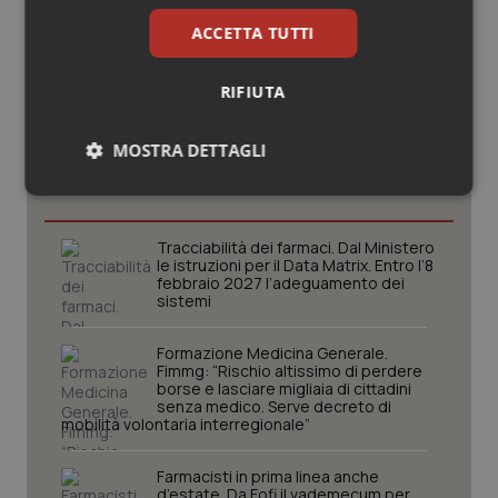
ACCETTA TUTTI
RIFIUTA
Potrebbe interessarti in
MOSTRA DETTAGLI
Lavoro e Professioni
Necessari
Statistici
Marketing
Tracciabilità dei farmaci. Dal Ministero
le istruzioni per il Data Matrix. Entro l’8
febbraio 2027 l’adeguamento dei
sistemi
Formazione Medicina Generale.
Necessari
Statistici
Marketing
Fimmg: “Rischio altissimo di perdere
borse e lasciare migliaia di cittadini
I cookie necessari contribuiscono a rendere fruibile il
senza medico. Serve decreto di
sito web abilitandone funzionalità di base quali la
mobilità volontaria interregionale”
navigazione sulle pagine e l'accesso alle aree
protette del sito. Il sito web non è in grado di
funzionare correttamente senza questi cookie.
Farmacisti in prima linea anche
d’estate. Da Fofi il vademecum per