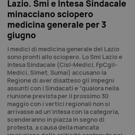
Lazio. Smi e Intesa Sindacale
minacciano sciopero
Scienza e Farmaci
medicina generale per 3
Studi e Analisi
giugno
Lettere al direttore
I medici di medicina generale del Lazio
sono pronti allo sciopero. Lo Smi Lazio e
Edizioni Regionali
Intesa Sindacale (Cisl-Medici, FpCgil-
Medici, Simet, Sumai) accusano la
QS Pro
Regione di aver disatteso gli impegni
assunti con i Sindacati e “qualora nella
Professionisti Sanitari.AI
riunione prevista per il prossimo 30
maggio con i vertici regionali non si
Abruzzo
QS Pro Gold
arrivasse ad un'intesa con la categoria,
scenderanno in piazza in segno di
QS Club
Newsletter
Basilicata
Artrite & artrosi
protesta, a causa della mancata