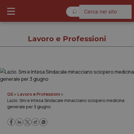
Venerdì 7 Agosto 2026
Lavoro e Professioni
Lavoro e Professioni
Cronache
QS
»
Lavoro e Professioni
»
Lazio. Smi e Intesa Sindacale minacciano sciopero medicina
Governo e Parlamento
generale per 3 giugno
Regioni e Asl
Lavoro e Professioni