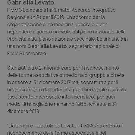
Gabriella Levato.
Calabria
Asma & BPCO
FIMMG Lombardia ha firmato l’Accordo Integrativo
Regionale (AIR) per il 2019: un accordo per la
Campania
Car-T
organizzazione della medicina generale e per
rispondere a quanto previsto dal piano nazionale della
Emilia-Romagna
Colesterolo & coronaropatie
cronicità e dal piano nazionale vaccinale. Lo annuncia in
una nota
Gabriella Levato
, segretario regionale di
Friuli Venezia Giulia
Dermatite Atopica
FIMMG Lombardia.
Lazio
Diabete & glucometri
Stanziati oltre 2 milioni di euro per il riconoscimento
delle forme associative di medicina di gruppo e di rete
in essere al 31 dicembre 2017 ma, soprattutto per il
Liguria
Disturbi dell’umore
riconoscimento dell’indennità per il personale di studio
(assistente e personale infermieristico) per quei
Lombardia
Dolore
medici di famiglia che ne hanno fatto richiesta al 31
dicembre 2018.
Marche
Donna & Salute
“Da sempre – sottolinea Levato – FIMMG ha chiesto il
Molise
Epatiti
riconoscimento delle forme associative e del