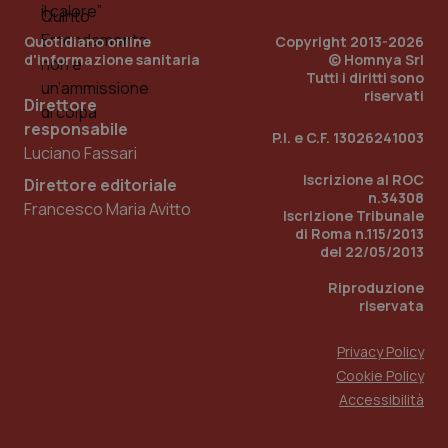
Quotidiano online
Copyright 2013-2026
d'informazione sanitaria
© Homnya Srl
Tutti i diritti sono
riservati
Direttore
responsabile
P.I. e C.F. 13026241003
Fornitore
/
Luciano Fassari
Nome
Scadenza
Descrizion
Dominio
Iscrizione al ROC
Nome
Fornitore
/
Dominio
Scadenza
Des
Direttore editoriale
_ga_0VMQEQKQ1N
.quotidianosanita.it
1 anno 1
Questo
n.34308
mese
cookie
Francesco Maria Avitto
VISITOR_INFO1_LIVE
5 mesi 4
Que
Google LLC
Iscrizione Tribunale
viene
settimane
imp
.youtube.com
di Roma n.115/2013
utilizzato
You
da Google
ten
del 22/05/2013
Analytics
pre
per
del
Riproduzione
mantener
vid
lo stato
riservata
inco
della
può
sessione.
det
vis
Privacy Policy
web
Cookie Policy
uti
nuo
Accessibilità
ver
dell
You