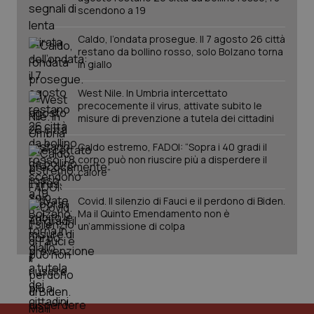
scendono a 19
PHPSESSID
Sessio
PHP.net
www.quotidianosanita.it
Caldo, l’ondata prosegue. Il 7 agosto 26 città
restano da bollino rosso, solo Bolzano torna
in giallo
West Nile. In Umbria intercettato
precocemente il virus, attivate subito le
misure di prevenzione a tutela dei cittadini
Caldo estremo, FADOI: “Sopra i 40 gradi il
corpo può non riuscire più a disperdere il
calore”
Covid. Il silenzio di Fauci e il perdono di Biden.
Ma il Quinto Emendamento non è
un’ammissione di colpa
_ga_KM60CM4NPH
.quotidianosanita.it
1 anno
mes