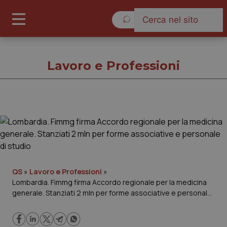
Lunedì 10 Agosto 2026
Lavoro e Professioni
Lavoro e Professioni
Cronache
Governo e Parlamento
QS
»
Lavoro e Professioni
»
Lombardia. Fimmg firma Accordo regionale per la medicina
generale. Stanziati 2 mln per forme associative e personale
Regioni e Asl
di studio
Lavoro e Professioni