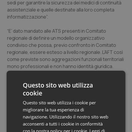
sedi per garantire la sicurezza dei medici di continuità
Salute orale & impianti
assistenziale e quelle destinate alla loro completa
informatizzazione”.
Sangue & coagulazione
“E’ dato mandato alle ATS presenti in Comitato
Tiroide
regionale di definire un modello organizzativo
condiviso che possa, previo confronto in Comitato
regionale, essere esteso a livello regionale. L’AFT così
Tumore al seno
come previste sono aggregazioni funzionali territoriali
mono professionali e non hanno identità giuridica.
Tumore ovarico
Prorogato poi l’AIR 2018 per il 2019 nella parte
economica e normativa. Un accordo che prevede un
Tumori del Polmone & Testa Collo
Questo sito web utilizza
aumento delle risorse disponibili ma anche articolato,
cookie
impegnativo, che riconosce sempre di più la centralità
Tumori gastrointestinali
della medicina generale nel Servizio Sanitario di oggi e
Questo sito web utilizza i cookie per
soprattutto di domani e che rappresenta comunque
migliorare la tua esperienza di
Ulcera & Reflusso
una mediazione possibile tra le esigenze di Regione e
navigazione. Utilizzando il nostro sito web
quelle dei professionisti”, conclude Levato.
acconsenti a tutti i cookie in conformità
Vaccini
con la nostra policy per i cookie.
Leggi di