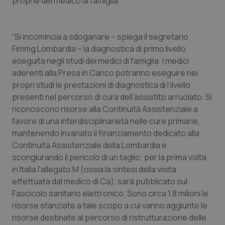
proprie del medico di famiglia”.
Valle D’Aosta
Oncodermatologia
Veneto
Oncoematologia
“Si incomincia a sdoganare – spiega il segretario
Fimmg Lombardia – la diagnostica di primo livello
Oncologia & Nutrizione
eseguita negli studi dei medici di famiglia. I medici
aderenti alla Presa in Carico potranno eseguire nei
Psoriasi & pelle
propri studi le prestazioni di diagnostica di I livello
presenti nel percorso di cura dell’assistito arruolato. Si
Quotidiano Cardiologia
riconoscono risorse alla Continuità Assistenziale a
favore di una interdisciplinarietà nelle cure primarie,
Quotidiano Chirurgia
mantenendo invariato il finanziamento dedicato alla
Continuità Assistenziale della Lombardia e
scongiurando il pericolo di un taglio; per la prima volta
Quotidiano Oncologia
in Italia l'allegato M (ossia la sintesi della visita
effettuata dal medico di Ca), sarà pubblicato sul
Quotidiano Pediatria
Fascicolo sanitario elettronico. Sono circa 1,8 milioni le
risorse stanziate a tale scopo a cui vanno aggiunte le
Rene & patologie urogenitali
risorse destinate al percorso di ristrutturazione delle