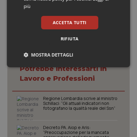
più
23 Aprile 2019
© Riproduzione riservata
ACCETTA TUTTI
RIFIUTA
MOSTRA DETTAGLI
Potrebbe interessarti in
Necessari
Statistici
Marketing
Lavoro e Professioni
Regione Lombardia scrive al ministro
Schillaci: “Gli attuali indicatori non
fotografano la qualità reale del Ssn”
Necessari
Statistici
Marketing
I cookie necessari contribuiscono a rendere fruibile il
Decreto PA. Aiop e Aris:
sito web abilitandone funzionalità di base quali la
“Preoccupazione per la mancata
navigazione sulle pagine e l'accesso alle aree
protette del sito. Il sito web non è in grado di