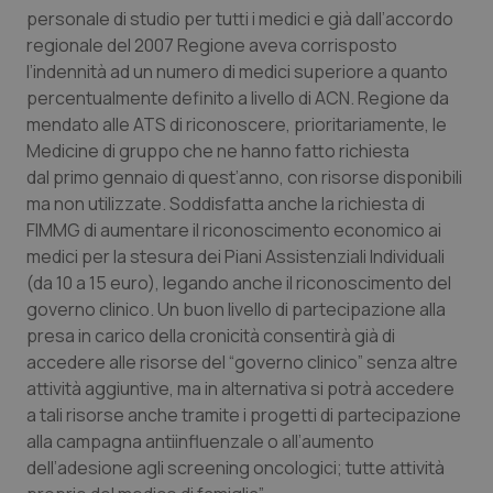
personale di studio per tutti i medici e già dall’accordo
Piemonte
HIV
regionale del 2007 Regione aveva corrisposto
l’indennità ad un numero di medici superiore a quanto
Provincia Autonoma di Bolzano
Infezioni & Febbre
percentualmente definito a livello di ACN. Regione da
mendato alle ATS di riconoscere, prioritariamente, le
Medicine di gruppo che ne hanno fatto richiesta
Provincia Autonoma di Trento
Ipertensione & Scompenso
dal primo gennaio di quest’anno, con risorse disponibili
ma non utilizzate. Soddisfatta anche la richiesta di
Puglia
Malattie rare
FIMMG di aumentare il riconoscimento economico ai
medici per la stesura dei Piani Assistenziali Individuali
Sardegna
Malattia di Crohn & Rettocolite Ulcerosa
(da 10 a 15 euro), legando anche il riconoscimento del
governo clinico. Un buon livello di partecipazione alla
Sicilia
Neuroscienze & patologie neurodegenerative
presa in carico della cronicità consentirà già di
accedere alle risorse del “governo clinico” senza altre
Toscana
Obesità
attività aggiuntive, ma in alternativa si potrà accedere
a tali risorse anche tramite i progetti di partecipazione
Umbria
Oftalmologia
alla campagna antiinfluenzale o all’aumento
dell’adesione agli screening oncologici; tutte attività