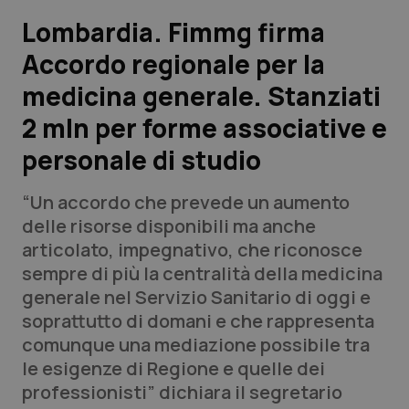
Lombardia. Fimmg firma
Scienza e Farmaci
Accordo regionale per la
medicina generale. Stanziati
Studi e Analisi
2 mln per forme associative e
Lettere al direttore
personale di studio
Edizioni Regionali
“Un accordo che prevede un aumento
delle risorse disponibili ma anche
QS Pro
articolato, impegnativo, che riconosce
sempre di più la centralità della medicina
Professionisti Sanitari.AI
generale nel Servizio Sanitario di oggi e
soprattutto di domani e che rappresenta
Abruzzo
QS Pro Gold
comunque una mediazione possibile tra
le esigenze di Regione e quelle dei
QS Club
Newsletter
Basilicata
Artrite & artrosi
professionisti” dichiara il segretario