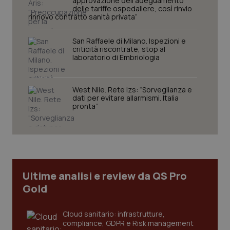
approvazione dell’adeguamento
delle tariffe ospedaliere, così rinvio
funzionare correttamente senza questi cookie.
rinnovo contratto sanità privata”
Nome
Fornitore
/
Dominio
Scaden
VISITOR_PRIVACY_METADATA
5 mesi
YouTube
San Raffaele di Milano. Ispezioni e
settim
.youtube.com
criticità riscontrate, stop al
laboratorio di Embriologia
West Nile. Rete Izs: “Sorveglianza e
dati per evitare allarmismi. Italia
pronta”
Ultime analisi e review da QS Pro
Gold
CookieScriptConsent
5 mesi
CookieScript
settim
www.quotidianosanita.it
Cloud sanitario: infrastrutture,
compliance, GDPR e Risk management