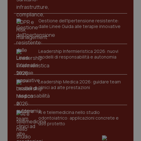
Gestione dell'Ipertensione resistente:
dalle Linee Guida alle terapie innovative
Leadership Infermieristica 2026: nuovi
modelli di responsabilità e autonomia
tracking-sites-ironfish-
www.quotidianosanita.it
4
tracking-enable
settim
2 gior
Leadership Medica 2026: guidare team
clinici ad alte prestazioni
tracking-sites-ironfish-
www.quotidianosanita.it
4
session-id
settim
2 gior
AI e telemedicina nello studio
odontoiatrico: applicazioni concrete e
uso protetto
_ga
1 anno
Google LLC
mes
.quotidianosanita.it