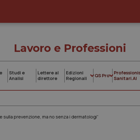
Lavoro e Professioni
e
Studi e
Lettere al
Edizioni
Professionis
QS Pro
Analisi
direttore
Regionali
Sanitari.AI
e sulla prevenzione, ma no senza i dermatologi”