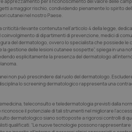
icolare apprezzamento per il riconoscimento del valore delle cam
etti a maggior rischio, condividendo pienamente lo spirito de
umori cutanei nel nostro Paese.
criticità rilevante contenuta nell’articolo 4 della legge, dedica
oinvolgimento di dipartimenti di prevenzione, medici di comun
 figura del dermatologo, ovvero lo specialista che possiede l
 e la gestione delle lesioni cutanee sospette”, spiega in una no
evedendo esplicitamente la presenza del dermatologo all’intern
melanoma.
tanei non può prescindere dal ruolo del dermatologo. Escluder
disciplina lo screening dermatologico rappresenta una contra
 telemedicina, teleconsulto e teledermatologia previsti dalla no
riconosce il potenziale di tali strumenti nel migliorare l’access
nsulto dermatologico siano sottoposte a rigorosi controlli di qua
ialisti qualificati. “Le nuove tecnologie possono rappresentare