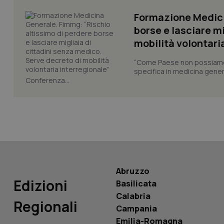
Formazione Medici
borse e lasciare m
mobilità volontari
“Come Paese non possiamo 
PHPSESSID
specifica in medicina gener
Conferenza...
_ga_KM60CM4NPH
Abruzzo
Nome
Edizioni
Nome
Basilicata
VISITOR_INFO1_LIV
Calabria
_ga_0VMQEQKQ1N
Regionali
Campania
Emilia-Romagna