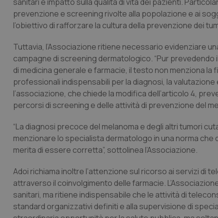
sanitari e impatto sulla qualità di vita dei pazienti. Part
prevenzione e screening rivolte alla popolazione e ai sogg
l’obiettivo di rafforzare la cultura della prevenzione dei t
Tuttavia, l’Associazione ritiene necessario evidenziare una 
campagne di screening dermatologico. “Pur prevedendo il c
di medicina generale e farmacie, il testo non menziona la
professionali indispensabili per la diagnosi, la valutazione
l’associazione, che chiede la modifica dell’articolo 4, pr
percorsi di screening e delle attività di prevenzione del 
“La diagnosi precoce del melanoma e degli altri tumori cu
menzionare lo specialista dermatologo in una norma che 
merita di essere corretta”, sottolinea l’Associazione.
Adoi richiama inoltre l’attenzione sul ricorso ai servizi di
attraverso il coinvolgimento delle farmacie. L’Associazione 
sanitari, ma ritiene indispensabile che le attività di teleco
standard organizzativi definiti e alla supervisione di spec