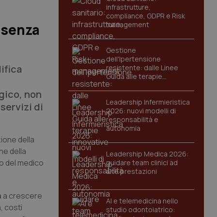
infrastrutture,
compliance, GDPR e Risk
management
 senza
Gestione
dell'Ipertensione
ifica
resistente: dalle Linee
Guida alle terapie
l
innovative
gico, non
Leadership Infermieristica
servizi di
2026: nuovi modelli di
responsabilità e
autonomia
ione della
ne della
Leadership Medica 2026:
lo del medico
guidare team clinici ad
alte prestazioni
ua a crescere
AI e telemedicina nello
, costi
studio odontoiatrico: