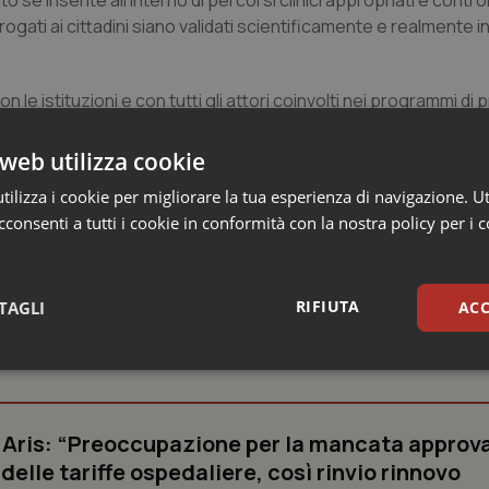
se inserite all’interno di percorsi clinici appropriati e controll
gati ai cittadini siano validati scientificamente e realmente in
con le istituzioni e con tutti gli attori coinvolti nei programmi d
ci, sicuri e basati sulle migliori evidenze scientifiche, nei quali 
scindibile”.
web utilizza cookie
ilizza i cookie per migliorare la tua esperienza di navigazione. Ut
consenti a tutti i cookie in conformità con la nostra policy per i 
RIFIUTA
TAGLI
ACC
 Professioni
sari
Statistici
Mar
e Aris: “Preoccupazione per la mancata approv
elle tariffe ospedaliere, così rinvio rinnovo