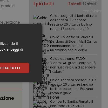
ati. È
I più letti
[7 giorni]
[30 giorni]
 grado di
Caldo, segnali di lenta ritirata
dell'ondata: il 7 agosto
i prevenzione
restano 26 città da bollino
il
rosso, l'8 scendono a 19
Covid. Il silenzio di Fauci e il
perdono di Biden. Ma il Quinto
ilizzando il
Emendamento non è
cookie.
Leggi di
un’ammissione di colpa
Caldo estremo, FADOI:
“Sopra i 40 gradi il corpo può
non riuscire più a disperdere
ETTA TUTTI
il calore”
Caldo, l’ondata prosegue. Il 7
keting
agosto 26 città restano da
bollino rosso, solo Bolzano
torna in giallo
azione
Comparto Sanità. Firmato il
contratto 2025-2027.