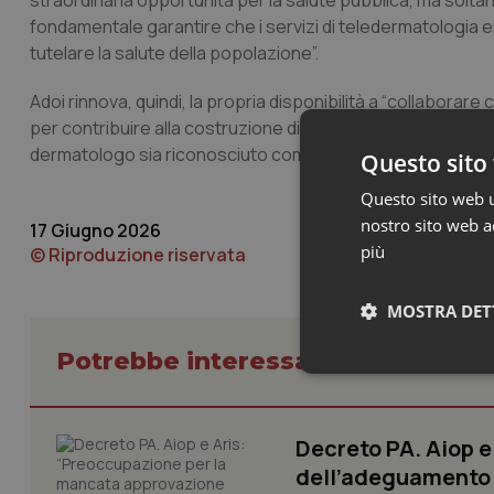
straordinaria opportunità per la salute pubblica, ma soltanto 
fondamentale garantire che i servizi di teledermatologia ero
tutelare la salute della popolazione”.
Adoi rinnova, quindi, la propria disponibilità a “collaborare 
per contribuire alla costruzione di modelli di screening effica
dermatologo sia riconosciuto come figura centrale e impre
Questo sito 
Questo sito web ut
nostro sito web ac
17 Giugno 2026
più
© Riproduzione riservata
MOSTRA DET
Potrebbe interessarti in Lavoro e
Neces
Decreto PA. Aiop 
dell’adeguamento d