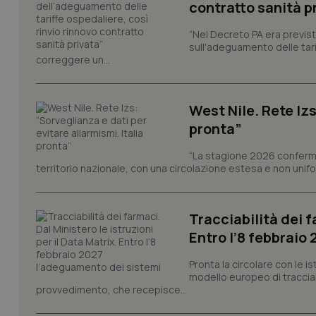
contratto sanità p
“Nel Decreto PA era previst
sull'adeguamento delle tar
I cookie necessari con
correggere un...
e l'accesso alle aree 
Nome
VISITOR_PRIVACY_
West Nile. Rete Izs
pronta”
“La stagione 2026 conferma
territorio nazionale, con una circolazione estesa e non uniform
CookieScriptConse
Tracciabilità dei f
Entro l’8 febbraio
tracking-sites-ironf
tracking-enable
Pronta la circolare con le i
tracking-sites-ironf
modello europeo di tracciabi
session-id
provvedimento, che recepisce...
_ga