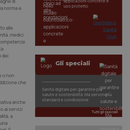
pagne di
applicazioni concrete e
uso protetto
lla norma e
to alle
ità, medici
e competenze
ta
o dei
Gli speciali
e o non
ddizione che
Sanità digitale per garantire più
salute e sostenibilità. Ma servono
standard e condivisione
rmativa anche
o ai servizi
Tutti gli speciali
lità, a
 una