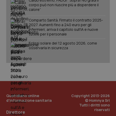
Caldo estremo, FADOI: “Sopra i 40 gradi il
corpo può non riuscire più a disperdere il
calore”
Comparto Sanità. Firmato il contratto 2025-
2027. Aumenti fino a 240 euro per gli
infermieri, arriva il capitolo sull'IA e nuove
tutele per il personale
Eclissi solare del 12 agosto 2026, come
osservarla in sicurezza
_ga_KM60CM4NPH
.quotidianosanita.it
1 anno
mes
Quotidiano online
Copyright 2013-2026
d'informazione sanitaria
© Homnya Srl
Tutti i diritti sono
riservati
Direttore