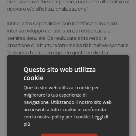
cure a casa anche complesse, realmente alternative al
Salute orale & impianti
ricovero e/o all’istituzionalizzazione”.
Sangue & coagulazione
Infine, altro caposaldo si può identificare in un più
intenso sviluppo dell’assistenza residenziale e
semiresidenziale. Da realizzare attraverso la
Tiroide
creazione di “strutture intermedie riabilitative-sanitarie
“a misura d’uomo”, a regia e/o gestione diretta
Tumore al seno
distrettuale, anche da riconversione di presidi
ospedalieri (non fatiscenti), poste in continuità con
Questo sito web utilizza
Tumore ovarico
l’assistenza domiciliare, in primis per persone anziane
cookie
o non autonome/disabili.
Tumori del Polmone & Testa Collo
Questo sito web utilizza i cookie per
migliorare la tua esperienza di
Tumori gastrointestinali
navigazione. Utilizzando il nostro sito web
08 Febbraio 2013
© Riproduzione riservata
acconsenti a tutti i cookie in conformità
con la nostra policy per i cookie.
Leggi di
Ulcera & Reflusso
più
Vaccini