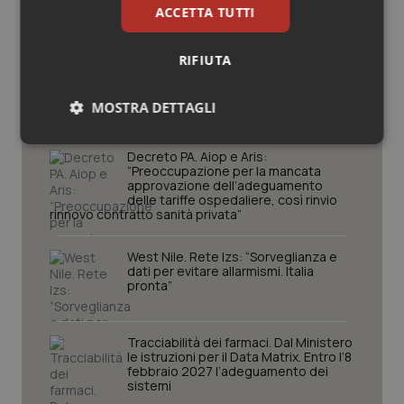
ACCETTA TUTTI
RIFIUTA
Potrebbe interessarti in
Lavoro e Professioni
MOSTRA DETTAGLI
Necessari
Statistici
Marketing
Decreto PA. Aiop e Aris:
“Preoccupazione per la mancata
approvazione dell’adeguamento
delle tariffe ospedaliere, così rinvio
rinnovo contratto sanità privata”
West Nile. Rete Izs: “Sorveglianza e
dati per evitare allarmismi. Italia
Necessari
Statistici
Marketing
pronta”
I cookie necessari contribuiscono a rendere fruibile il
sito web abilitandone funzionalità di base quali la
navigazione sulle pagine e l'accesso alle aree
Tracciabilità dei farmaci. Dal Ministero
protette del sito. Il sito web non è in grado di
le istruzioni per il Data Matrix. Entro l’8
funzionare correttamente senza questi cookie.
febbraio 2027 l’adeguamento dei
sistemi
Nome
Fornitore
/
Dominio
Scaden