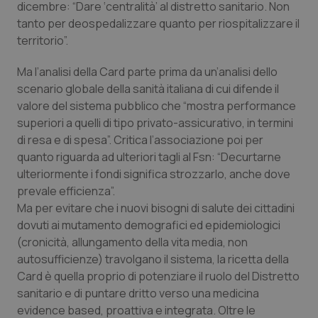
dicembre: “Dare ‘centralità’ al distretto sanitario. Non
Calabria
Asma & BPCO
tanto per deospedalizzare quanto per riospitalizzare il
territorio”.
Campania
Car-T
Ma l’analisi della Card parte prima da un’analisi dello
Emilia-Romagna
Colesterolo & coronaropatie
scenario globale della sanità italiana di cui difende il
valore del sistema pubblico che “mostra performance
Friuli Venezia Giulia
Dermatite Atopica
superiori a quelli di tipo privato-assicurativo, in termini
di resa e di spesa”. Critica l’associazione poi per
quanto riguarda ad ulteriori tagli al Fsn: “Decurtarne
Lazio
Diabete & glucometri
ulteriormente i fondi significa strozzarlo, anche dove
prevale efficienza”.
Liguria
Disturbi dell’umore
Ma per evitare che i nuovi bisogni di salute dei cittadini
dovuti ai mutamento demografici ed epidemiologici
Lombardia
Dolore
(cronicità, allungamento della vita media, non
autosufficienze) travolgano il sistema, la ricetta della
Marche
Donna & Salute
Card è quella proprio di potenziare il ruolo del Distretto
sanitario e di puntare dritto verso una medicina
Molise
Epatiti
evidence based, proattiva e integrata. Oltre le