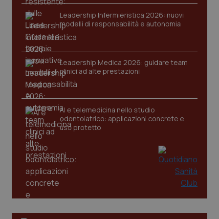
Leadership Infermieristica 2026: nuovi
modelli di responsabilità e autonomia
Leadership Medica 2026: guidare team
tracking-sites-ironfish-
www.quotidianosanita.it
4
clinici ad alte prestazioni
tracking-enable
settim
2 gior
AI e telemedicina nello studio
odontoiatrico: applicazioni concrete e
tracking-sites-ironfish-
www.quotidianosanita.it
4
uso protetto
session-id
settim
2 gior
_ga
1 anno
Google LLC
mes
.quotidianosanita.it