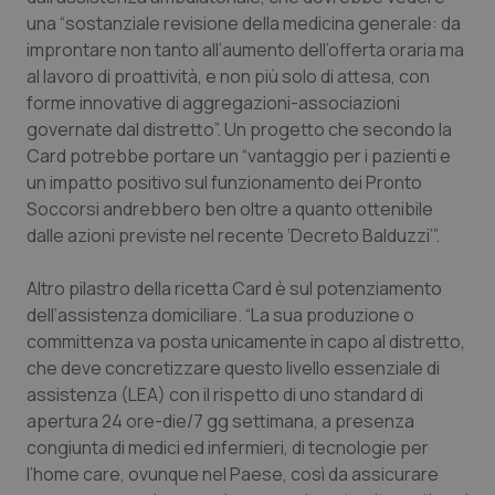
Valle D’Aosta
Oncodermatologia
una “sostanziale revisione della medicina generale: da
improntare non tanto all’aumento dell’offerta oraria ma
Veneto
Oncoematologia
al lavoro di proattività, e non più solo di attesa, con
forme innovative di aggregazioni-associazioni
Oncologia & Nutrizione
governate dal distretto”. Un progetto che secondo la
Card potrebbe portare un “vantaggio per i pazienti e
Psoriasi & pelle
un impatto positivo sul funzionamento dei Pronto
Soccorsi andrebbero ben oltre a quanto ottenibile
Quotidiano Cardiologia
dalle azioni previste nel recente ‘Decreto Balduzzi’”.
Altro pilastro della ricetta Card è sul potenziamento
Quotidiano Chirurgia
dell’assistenza domiciliare. “La sua produzione o
committenza va posta unicamente in capo al distretto,
Quotidiano Oncologia
che deve concretizzare questo livello essenziale di
assistenza (LEA) con il rispetto di uno standard di
Quotidiano Pediatria
apertura 24 ore-die/7 gg settimana, a presenza
congiunta di medici ed infermieri, di tecnologie per
Rene & patologie urogenitali
l’home care, ovunque nel Paese, così da assicurare