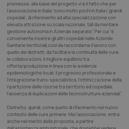
premesse, alla base del progetto vi è il fatto che per
Piemonte
HIV
l’associazione in Italia “sono molto pochi in Italia i ‘grandi
ospedali’, di riferimento ad alta specializzazione con
elevata attrazione su scala nazionale, tali da meritare
Provincia Autonoma di Bolzano
Infezioni & Febbre
gestione autonoma in Aziende separate”. Per cui “è
conveniente inserire gli altri ospedali nelle Aziende
Provincia Autonoma di Trento
Ipertensione & Scompenso
Sanitarie territoriali,così da raccordarne il lavoro con
quello dei distretti, da facilitare la continuità delle cure,
Puglia
Malattie rare
le collaborazioni, il migliore equilibrio tra
offerta/produzione in linea con le evidenze
Sardegna
Malattia di Crohn & Rettocolite Ulcerosa
epidemiologiche locali, il progresso professionale e
l’integrazione trans-specialistica, l’ottimizzazione della
Sicilia
Neuroscienze & patologie neurodegenerative
ripartizione delle risorse tra territorio ed ospedale,
l’assenza di duplicazioni delle tecnostrutture aziendali”.
Toscana
Obesità
Distretto, quindi, come punto di riferimento nel nuovo
contesto delle cure primarie. Ma l’associazione, entra
Umbria
Oftalmologia
anche nel merito della proposta, a partire
dall’assistenza ambulatoriale, che dovrebbe vedere