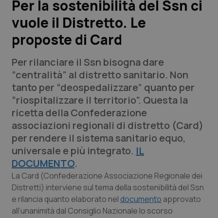
Per la sostenibilità del Ssn ci
vuole il Distretto. Le
Scienza e Farmaci
proposte di Card
Studi e Analisi
Per rilanciare il Ssn bisogna dare
Lettere al direttore
“centralità” al distretto sanitario. Non
tanto per “deospedalizzare” quanto per
Edizioni Regionali
“riospitalizzare il territorio”. Questa la
ricetta della Confederazione
QS Pro
associazioni regionali di distretto (Card)
per rendere il sistema sanitario equo,
Professionisti Sanitari.AI
universale e più integrato.
IL
DOCUMENTO
.
Abruzzo
QS Pro Gold
La Card (Confederazione Associazione Regionale dei
Distretti) interviene sul tema della sostenibilità del Ssn
QS Club
Newsletter
e rilancia quanto elaborato nel
documento
approvato
Basilicata
Artrite & artrosi
all’unanimità dal Consiglio Nazionale lo scorso