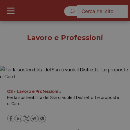
Venerdì 7 Agosto 2026
Lavoro e Professioni
Lavoro e Professioni
Cronache
QS
»
Lavoro e Professioni
»
Per la sostenibilità del Ssn ci vuole il Distretto. Le proposte
Governo e Parlamento
di Card
Regioni e Asl
Lavoro e Professioni