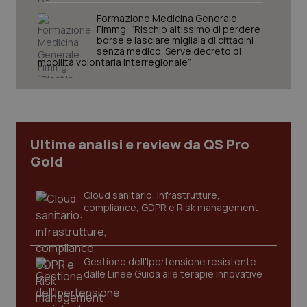
VISITOR_PRIVACY_METADATA
5 mesi
YouTube
Formazione Medicina Generale.
settim
.youtube.com
Fimmg: “Rischio altissimo di perdere
borse e lasciare migliaia di cittadini
senza medico. Serve decreto di
mobilità volontaria interregionale”
Ultime analisi e review da QS Pro
Gold
Cloud sanitario: infrastrutture,
compliance, GDPR e Risk management
CookieScriptConsent
5 mesi
CookieScript
settim
www.quotidianosanita.it
Gestione dell'Ipertensione resistente:
dalle Linee Guida alle terapie innovative