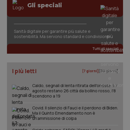
Gli speciali
Sanità digitale per garantire più salute e
sostenibilità. Ma servono standard e condivisione
Tutti gli speciali
I più letti
[7 giorni]
[30 giorni]
Caldo, segnali di lenta ritirata dell'ondata: il 7
agosto restano 26 città da bollino rosso, l'8
scendono a 19
Covid. Il silenzio di Fauci e il perdono di Biden.
Ma il Quinto Emendamento non è
un’ammissione di colpa
PHPSESSID
Sessio
PHP.net
www.quotidianosanita.it