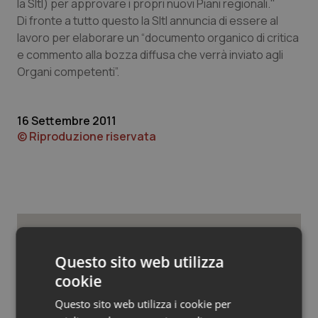
Valle D’Aosta
Oncodermatologia
la SItI) per approvare i propri nuovi Piani regionali."
Di fronte a tutto questo la SItI annuncia di essere al
lavoro per elaborare un “documento organico di critica
Veneto
Oncoematologia
e commento alla bozza diffusa che verrà inviato agli
Organi competenti”.
Oncologia & Nutrizione
Psoriasi & pelle
16 Settembre 2011
© Riproduzione riservata
Quotidiano Cardiologia
Quotidiano Chirurgia
Quotidiano Oncologia
Potrebbe interessarti in
Questo sito web utilizza
Quotidiano Pediatria
Lavoro e Professioni
cookie
Rene & patologie urogenitali
Questo sito web utilizza i cookie per