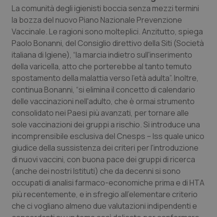
Calabria
Asma & BPCO
La comunità degli igienisti boccia senza mezzi termini
la bozza del nuovo Piano Nazionale Prevenzione
Vaccinale. Le ragioni sono molteplici. Anzitutto, spiega
Campania
Car-T
Paolo Bonanni, del Consiglio direttivo della Siti (Società
italiana di Igiene), “la marcia indietro sull'inserimento
Emilia-Romagna
Colesterolo & coronaropatie
della varicella, atto che porterebbe al tanto temuto
spostamento della malattia verso l'età adulta”. Inoltre,
Friuli Venezia Giulia
Dermatite Atopica
continua Bonanni, “si elimina il concetto di calendario
delle vaccinazioni nell'adulto, che è ormai strumento
Lazio
Diabete & glucometri
consolidato nei Paesi più avanzati, per tornare alle
sole vaccinazioni dei gruppi a rischio. Si introduce una
Liguria
Disturbi dell’umore
incomprensibile esclusiva del Cnesps – Iss quale unico
giudice della sussistenza dei criteri per l'introduzione
Lombardia
Dolore
di nuovi vaccini, con buona pace dei gruppi di ricerca
(anche dei nostri Istituti) che da decenni si sono
occupati di analisi farmaco-economiche prima e di HTA
Marche
Donna & Salute
più recentemente, e in sfregio all'elementare criterio
che ci vogliano almeno due valutazioni indipendenti e
Molise
Epatiti