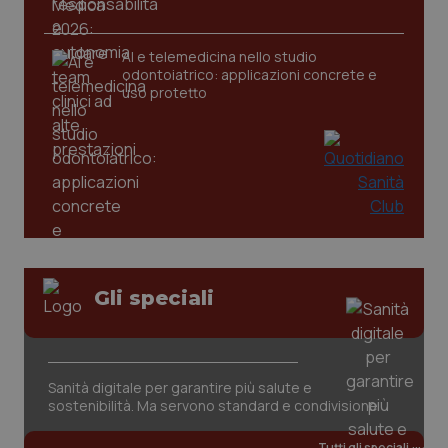
CookieScriptConsent
5 mesi
CookieScript
settim
www.quotidianosanita.it
AI e telemedicina nello studio
odontoiatrico: applicazioni concrete e
uso protetto
tracking-sites-ironfish-
www.quotidianosanita.it
4
Gli speciali
tracking-enable
settim
2 gior
Sanità digitale per garantire più salute e
tracking-sites-ironfish-
www.quotidianosanita.it
4
sostenibilità. Ma servono standard e condivisione
session-id
settim
2 gior
Tutti gli speciali