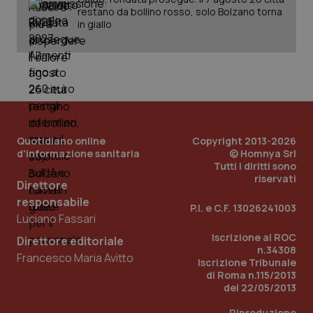
restano da bollino rosso, solo Bolzano torna
in giallo
PHPSESSID
Sessio
PHP.net
www.quotidianosanita.it
Quotidiano online
Copyright 2013-2026
d'informazione sanitaria
© Homnya Srl
Tutti i diritti sono
riservati
Direttore
responsabile
P.I. e C.F. 13026241003
Luciano Fassari
Iscrizione al ROC
Direttore editoriale
n.34308
Francesco Maria Avitto
Iscrizione Tribunale
di Roma n.115/2013
del 22/05/2013
Riproduzione