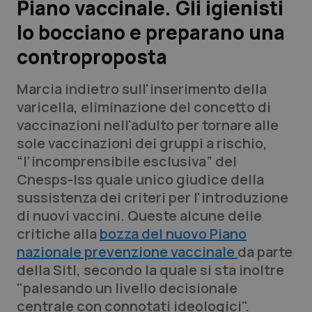
Piano vaccinale. Gli igienisti
lo bocciano e preparano una
Scienza e Farmaci
controproposta
Studi e Analisi
Marcia indietro sull'inserimento della
Lettere al direttore
varicella, eliminazione del concetto di
vaccinazioni nell'adulto per tornare alle
Edizioni Regionali
sole vaccinazioni dei gruppi a rischio,
“l’incomprensibile esclusiva” del
QS Pro
Cnesps-Iss quale unico giudice della
sussistenza dei criteri per l'introduzione
Professionisti Sanitari.AI
di nuovi vaccini. Queste alcune delle
critiche alla
bozza del nuovo Piano
Abruzzo
QS Pro Gold
nazionale prevenzione vaccinale
da parte
della SitI, secondo la quale si sta inoltre
QS Club
Newsletter
Basilicata
Artrite & artrosi
"palesando un livello decisionale
centrale con connotati ideologici".