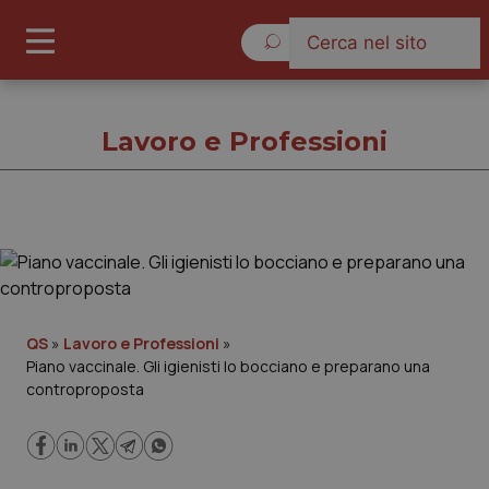
Sabato 8 Agosto 2026
Lavoro e Professioni
Lavoro e Professioni
Cronache
QS
»
Lavoro e Professioni
»
Piano vaccinale. Gli igienisti lo bocciano e preparano una
Governo e Parlamento
controproposta
Regioni e Asl
Lavoro e Professioni