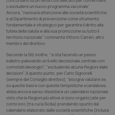
concordanti su un tema così delicato per confermare
o escludere un nuovo programma vaccinale”.
Piemonte
HIV
Ancora, "nessuna attenzione alle società scientifiche
e al Dipartimento di prevenzione come strumento
Provincia Autonoma di Bolzano
Infezioni & Febbre
fondamentale e strategico per garantire il diritto alla
tutela della salute e alla sua promozione su tutto il
Provincia Autonoma di Trento
Ipertensione & Scompenso
territorio nazionale" commenta Vittorio Carreri, altro
membro del direttivo.
Puglia
Malattie rare
Secondo la SitI, inoltre, "si sta facendo un passo
indietro palesando un livello decisionale centrale con
Sardegna
Malattia di Crohn & Rettocolite Ulcerosa
connotati ideologici", "escludendo alcune Regioni dalle
decisioni". A questo punto, per Carlo Signorelli
Sicilia
Neuroscienze & patologie neurodegenerative
(sempre del Consiglio direttivo), “bisogna valutare se,
su queste basi e con queste tempistiche scandalose,
Toscana
Obesità
abbia ancora senso d'esistere un calendario nazionale
visto che le Regioni più attive si sono organizzate per
Umbria
Oftalmologia
conto loro (tra cui la Sicilia) prendendo spunto dal
calendario elaborato dalle società scientifiche (inclusa