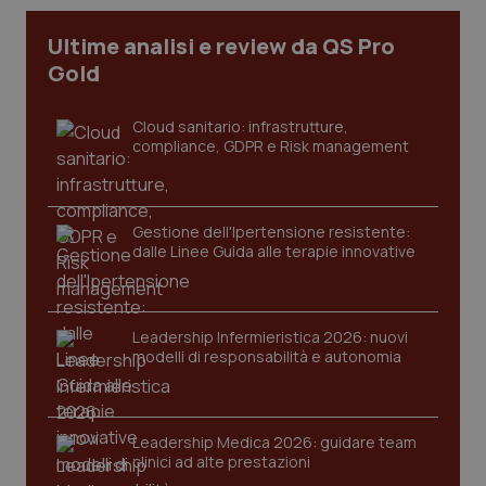
I cookie necessari contribuiscono a rendere fruibile il
Ultime analisi e review da QS Pro
sito web abilitandone funzionalità di base quali la
Gold
navigazione sulle pagine e l'accesso alle aree
protette del sito. Il sito web non è in grado di
funzionare correttamente senza questi cookie.
Cloud sanitario: infrastrutture,
Nome
Fornitore
/
Dominio
Scaden
compliance, GDPR e Risk management
VISITOR_PRIVACY_METADATA
5 mesi
YouTube
settim
.youtube.com
Gestione dell'Ipertensione resistente:
dalle Linee Guida alle terapie innovative
Leadership Infermieristica 2026: nuovi
modelli di responsabilità e autonomia
Leadership Medica 2026: guidare team
clinici ad alte prestazioni