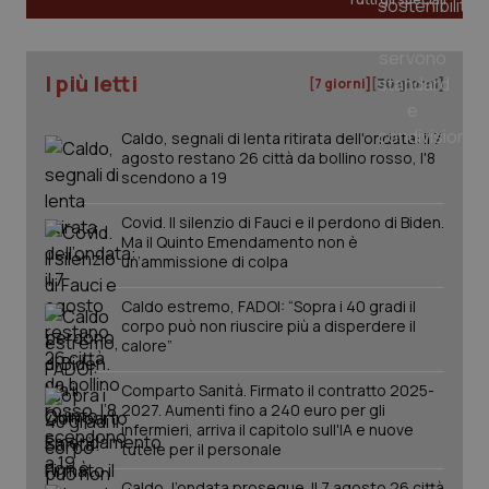
_ga
1 anno
Google LLC
I più letti
mes
.quotidianosanita.it
[7 giorni]
[30 giorni]
Caldo, segnali di lenta ritirata dell'ondata: il 7
agosto restano 26 città da bollino rosso, l'8
scendono a 19
Covid. Il silenzio di Fauci e il perdono di Biden.
Ma il Quinto Emendamento non è
un’ammissione di colpa
Caldo estremo, FADOI: “Sopra i 40 gradi il
corpo può non riuscire più a disperdere il
calore”
Comparto Sanità. Firmato il contratto 2025-
2027. Aumenti fino a 240 euro per gli
infermieri, arriva il capitolo sull'IA e nuove
tutele per il personale
Caldo, l’ondata prosegue. Il 7 agosto 26 città