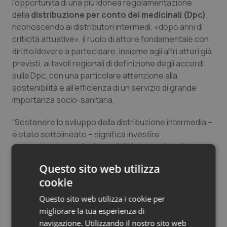
l’opportunità di una più idonea regolamentazione
Salute orale & impianti
della
distribuzione per conto dei medicinali (Dpc)
,
riconoscendo ai distributori intermedi, «dopo anni di
Sangue & coagulazione
criticità attuative», il ruolo di attore fondamentale con
diritto/dovere a partecipare, insieme agli altri attori già
previsti, ai tavoli regionali di definizione degli accordi
Tiroide
sulla Dpc, con una particolare attenzione alla
sostenibilità e all’efficienza di un servizio di grande
Tumore al seno
importanza socio-sanitaria.
Tumore ovarico
“Sostenere lo sviluppo della distribuzione intermedia –
è stato sottolineato – significa investire
Tumori del Polmone & Testa Collo
concretamente sulla disponibilità dei medicinali,
sull’equità di accesso alle cure e sulla tutela della
Questo sito web utilizza
Tumori gastrointestinali
salute dei cittadini, in piena coerenza con gli obiettivi
cookie
della riforma in esame”.
Ulcera & Reflusso
Questo sito web utilizza i cookie per
Adf conferma, dunque, la propria piena disponibilità a
migliorare la tua esperienza di
collaborare con le Istituzioni per contribuire al
Vaccini
navigazione. Utilizzando il nostro sito web