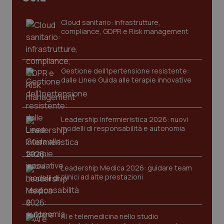
settim
www.quotidianosanita.it
Cloud sanitario: infrastrutture,
compliance, GDPR e Risk management
Gestione dell'Ipertensione resistente:
dalle Linee Guida alle terapie innovative
Leadership Infermieristica 2026: nuovi
tracking-sites-ironfish-
www.quotidianosanita.it
4
modelli di responsabilità e autonomia
tracking-enable
settim
2 gior
Leadership Medica 2026: guidare team
clinici ad alte prestazioni
tracking-sites-ironfish-
www.quotidianosanita.it
4
session-id
settim
2 gior
AI e telemedicina nello studio