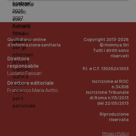
mes
Quotidiano online
Copyright 2013-2026
d'informazione sanitaria
© Homnya Srl
Tutti i diritti sono
riservati
Direttore
Fornitore
/
Nome
Scadenza
Descrizion
Dominio
responsabile
Nome
Fornitore
/
Dominio
Scadenza
Des
P.I. e C.F. 13026241003
_ga_0VMQEQKQ1N
.quotidianosanita.it
1 anno 1
Questo
Luciano Fassari
mese
cookie
VISITOR_INFO1_LIVE
5 mesi 4
Que
Google LLC
viene
settimane
imp
Iscrizione al ROC
.youtube.com
Direttore editoriale
utilizzato
You
n.34308
da Google
ten
Francesco Maria Avitto
Iscrizione Tribunale
Analytics
pre
per
di Roma n.115/2013
del
mantener
vid
del 22/05/2013
lo stato
inco
della
può
Riproduzione
sessione.
det
vis
riservata
web
uti
nuo
Privacy Policy
ver