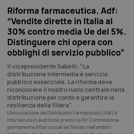
Riforma farmaceutica. Adf:
Scienza e Farmaci
“Vendite dirette in Italia al
30% contro media Ue del 5%.
Studi e Analisi
Distinguere chi opera con
Lettere al direttore
obblighi di servizio pubblico”
Edizioni Regionali
Il vicepresidente Sabelli: “La
distribuzione intermedia è servizio
QS Pro
pubblico essenziale. La riforma deve
riconoscere il nostro ruolo centrale nella
Professionisti Sanitari.AI
distribuzione per conto e garantire la
resilienza della filiera”.
Abruzzo
QS Pro Gold
L’Associazione dei Distributori Farmaceutici (Adf) è
intervenuta in audizione presso la 10ª Commissione
QS Club
Newsletter
Basilicata
Artrite & artrosi
permanente Affari sociali del Senato nell’ambito