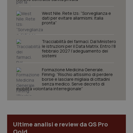
sito web abilitandone funzionalità di base quali la
navigazione sulle pagine e l'accesso alle aree
West Nile. Rete Izs: “Sorveglianza e
protette del sito. Il sito web non è in grado di
dati per evitare allarmismi. Italia
funzionare correttamente senza questi cookie.
pronta”
Nome
Fornitore
/
Dominio
Scaden
VISITOR_PRIVACY_METADATA
5 mesi
YouTube
settim
.youtube.com
Tracciabilità dei farmaci. Dal Ministero
le istruzioni per il Data Matrix. Entro l’8
febbraio 2027 l’adeguamento dei
sistemi
Formazione Medicina Generale.
Fimmg: “Rischio altissimo di perdere
borse e lasciare migliaia di cittadini
senza medico. Serve decreto di
mobilità volontaria interregionale”
Ultime analisi e review da QS Pro
Gold
CookieScriptConsent
5 mesi
CookieScript