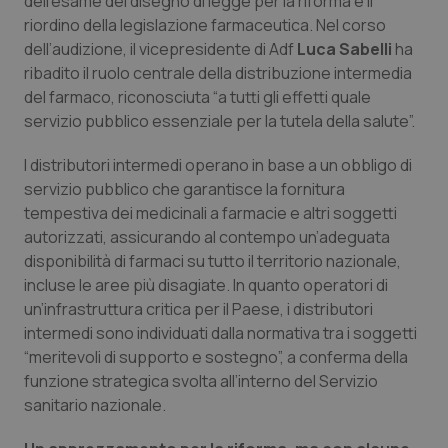
dell’esame del disegno di legge per la riforma e il
Calabria
Asma & BPCO
riordino della legislazione farmaceutica. Nel corso
dell’audizione, il vicepresidente di Adf
Luca Sabelli
ha
Campania
Car-T
ribadito il ruolo centrale della distribuzione intermedia
del farmaco, riconosciuta “a tutti gli effetti quale
Emilia-Romagna
Colesterolo & coronaropatie
servizio pubblico essenziale per la tutela della salute”.
I distributori intermedi operano in base a un obbligo di
Friuli Venezia Giulia
Dermatite Atopica
servizio pubblico che garantisce la fornitura
tempestiva dei medicinali a farmacie e altri soggetti
Lazio
Diabete & glucometri
autorizzati, assicurando al contempo un’adeguata
disponibilità di farmaci su tutto il territorio nazionale,
Liguria
Disturbi dell’umore
incluse le aree più disagiate. In quanto operatori di
un’infrastruttura critica per il Paese, i distributori
Lombardia
Dolore
intermedi sono individuati dalla normativa tra i soggetti
“meritevoli di supporto e sostegno”, a conferma della
Marche
Donna & Salute
funzione strategica svolta all’interno del Servizio
sanitario nazionale.
Molise
Epatiti