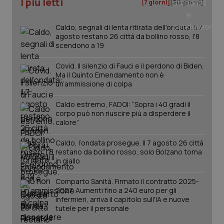
I più letti
[7 giorni]
[30 giorni]
Caldo, segnali di lenta ritirata dell'ondata: il 7
agosto restano 26 città da bollino rosso, l'8
PHPSESSID
Sessio
PHP.net
scendono a 19
www.quotidianosanita.it
Covid. Il silenzio di Fauci e il perdono di Biden.
Ma il Quinto Emendamento non è
un’ammissione di colpa
Caldo estremo, FADOI: “Sopra i 40 gradi il
corpo può non riuscire più a disperdere il
calore”
Caldo, l’ondata prosegue. Il 7 agosto 26 città
restano da bollino rosso, solo Bolzano torna
in giallo
Comparto Sanità. Firmato il contratto 2025-
2027. Aumenti fino a 240 euro per gli
infermieri, arriva il capitolo sull'IA e nuove
tutele per il personale
_ga_KM60CM4NPH
.quotidianosanita.it
1 anno