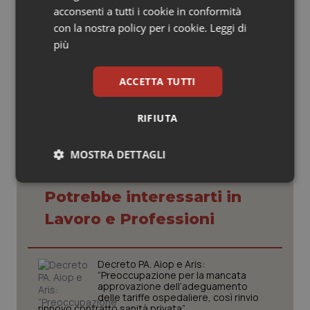
percorso di rinnovamento del sistema farmaceutico
acconsenti a tutti i cookie in conformità
nazionale.
con la nostra policy per i cookie.
Leggi di
più
29 Aprile 2026
ACCETTA TUTTI
© Riproduzione riservata
RIFIUTA
MOSTRA DETTAGLI
Necessari
Statistici
Marketing
Potrebbe interessarti in
Lavoro e Professioni
Decreto PA. Aiop e Aris:
“Preoccupazione per la mancata
Necessari
Statistici
Marketing
approvazione dell’adeguamento
delle tariffe ospedaliere, così rinvio
I cookie necessari contribuiscono a rendere fruibile il
rinnovo contratto sanità privata”