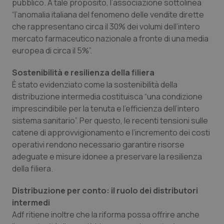
Valle D’Aosta
Oncodermatologia
pubblico. A tale proposito, l’associazione sottolinea
“l’anomalia italiana del fenomeno delle vendite dirette
che rappresentano circa il 30% dei volumi dell’intero
Veneto
Oncoematologia
mercato farmaceutico nazionale a fronte di una media
europea di circa il 5%”.
Oncologia & Nutrizione
Sostenibilità e resilienza della filiera
Psoriasi & pelle
È stato evidenziato come la sostenibilità della
distribuzione intermedia costituisca “una condizione
Quotidiano Cardiologia
imprescindibile per la tenuta e l’efficienza dell’intero
sistema sanitario”. Per questo, le recenti tensioni sulle
Quotidiano Chirurgia
catene di approvvigionamento e l’incremento dei costi
operativi rendono necessario garantire risorse
adeguate e misure idonee a preservare la resilienza
Quotidiano Oncologia
della filiera.
Quotidiano Pediatria
Distribuzione per conto: il ruolo dei distributori
intermedi
Rene & patologie urogenitali
Adf ritiene inoltre che la riforma possa offrire anche