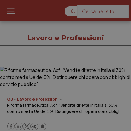
Domenica 9 Agosto 2026
Lavoro e Professioni
Lavoro e Professioni
Cronache
Governo e Parlamento
QS
»
Lavoro e Professioni
»
Riforma farmaceutica. Adf: “Vendite dirette in Italia al 30%
contro media Ue del 5%. Distinguere chi opera con obblighi
Regioni e Asl
di servizio pubblico”
Lavoro e Professioni