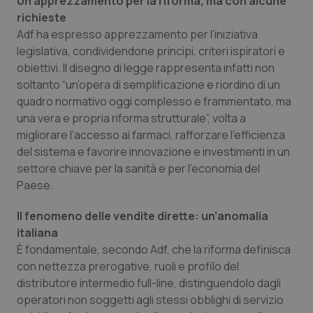
Un apprezzamento per la riforma, ma con alcune
richieste
Piemonte
HIV
Adf ha espresso apprezzamento per l’iniziativa
legislativa, condividendone principi, criteri ispiratori e
Provincia Autonoma di Bolzano
Infezioni & Febbre
obiettivi. Il disegno di legge rappresenta infatti non
soltanto “un’opera di semplificazione e riordino di un
Provincia Autonoma di Trento
Ipertensione & Scompenso
quadro normativo oggi complesso e frammentato, ma
una vera e propria riforma strutturale”, volta a
Puglia
Malattie rare
migliorare l’accesso ai farmaci, rafforzare l’efficienza
del sistema e favorire innovazione e investimenti in un
settore chiave per la sanità e per l’economia del
Sardegna
Malattia di Crohn & Rettocolite Ulcerosa
Paese.
Sicilia
Neuroscienze & patologie neurodegenerative
Il fenomeno delle vendite dirette: un’anomalia
italiana
Toscana
Obesità
È fondamentale, secondo Adf, che la riforma definisca
con nettezza prerogative, ruoli e profilo del
Umbria
Oftalmologia
distributore intermedio full-line, distinguendolo dagli
operatori non soggetti agli stessi obblighi di servizio