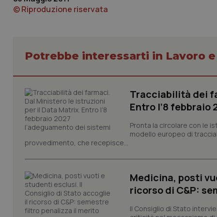
© Riproduzione riservata
Potrebbe interessarti in Lavoro e
I cookie necessari con
e l'accesso alle aree 
Tracciabilità dei f
Nome
Entro l’8 febbraio
VISITOR_PRIVACY_
Pronta la circolare con le i
modello europeo di tracciabi
provvedimento, che recepisce...
CookieScriptConse
Medicina, posti vuo
ricorso di C&P: sem
tracking-sites-ironf
tracking-enable
Il Consiglio di Stato inter