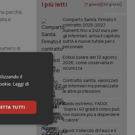
I più letti
[7 giorni]
[30 giorni]
che perché,
uata e
Comparto Sanità. Firmato il
contratto 2025-2027.
Aumenti fino a 240 euro per
gli infermieri, arriva il capitolo
sull'IA e nuove tutele per il
personale
 numero di
zio, si parla
Eclissi solare del 12 agosto
2026, come osservarla in
sicurezza
ilizzando il
sti
Contratto sanità, valorizzati
cookie.
Leggi di
gli infermieri ma penalizzate
i sia deciso
le altre professioni
Caldo estremo, FADOI:
ETTA TUTTI
“Sopra i 40 gradi il corpo può
non riuscire più a disperdere
il calore”
keting
Covid. Il silenzio di Fauci e il