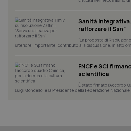
criticità nel meccanismo di 
tracking-sites-ironf
session-id
Sanità integrativa.
_ga
rafforzare il Ssn”
“La proposta di Risoluzione
ulteriore, importante, contributo alla discussione, in atto o
PHPSESSID
FNCF e SCI firmano
scientifica
È stato firmato l’Accordo Qu
Luigi Mondello, e la Presidente della Federazione Nazionale deg
_ga_KM60CM4NPH
Nome
Nome