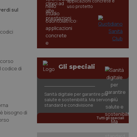
applicazioni concrete e
uso protetto
erdi sul
 codici
occorso
Gli speciali
 codice di
Sanità digitale per garantire più
salute e sostenibilità. Ma servono
erna
standard e condivisione
’è bisogno di
Tutti gli speciali
corso