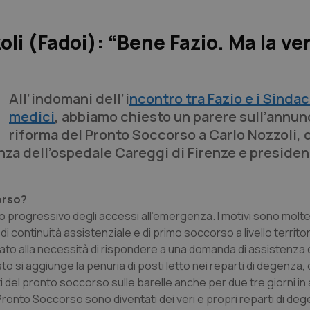
li (Fadoi): “Bene Fazio. Ma la ve
All’indomani dell’i
ncontro tra Fazio e i Sindac
medici
, abbiamo chiesto un parere sull’annun
riforma del Pronto Soccorso a Carlo Nozzoli, 
nza dell’ospedale Careggi di Firenze e presiden
orso?
o progressivo degli accessi all’emergenza. I motivi sono molte
continuità assistenziale e di primo soccorso a livello territoria
gato alla necessità di rispondere a una domanda di assistenza 
to si aggiunge la penuria di posti letto nei reparti di degenza,
ti del pronto soccorso sulle barelle anche per due tre giorni in
e i Pronto Soccorso sono diventati dei veri e propri reparti di de