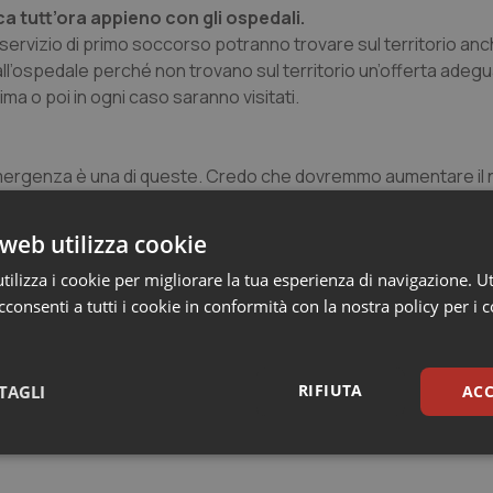
ica tutt’ora appieno con gli ospedali.
e servizio di primo soccorso potranno trovare sul territorio an
all’ospedale perché non trovano sul territorio un’offerta adeg
a o poi in ogni caso saranno visitati.
ll’emergenza è una di queste. Credo che dovremmo aumentare il
 al di là della riforma annunciata in questi giorni dal ministro Fa
genza Urgenza.
web utilizza cookie
ilizza i cookie per migliorare la tua esperienza di navigazione. Ut
specializzazione in Emergenza Urgenza vi siano solo 50 po
consenti a tutti i cookie in conformità con la nostra policy per i 
 due anni che esiste questa specializzazione e quindi credo s
ina interna ha fornito un contributo essenziale all’Emergenza.
RIFIUTA
TAGLI
ACC
sari
Statistici
Mar