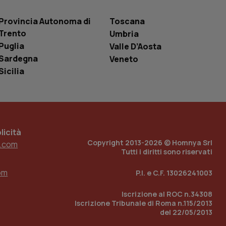
 tenere traccia
i Youtube incorporati
tics per mantenere
tore del sito web sta
Provincia Autonoma di
Toscana
ell'interfaccia di
Trento
Umbria
Puglia
Valle D’Aosta
 tenere traccia
i Youtube incorporati
Sardegna
Veneto
tore del sito web sta
ell'interfaccia di
Sicilia
 tenere traccia
r la gestione
one dell’esperienza
icità
e per abilitare il
Copyright 2013-2026 © Homnya Srl
.com
loggato con identity
Tutti i diritti sono riservati
om
P.I. e C.F. 13026241003
Iscrizione al ROC n.34308
Iscrizione Tribunale di Roma n.115/2013
del 22/05/2013