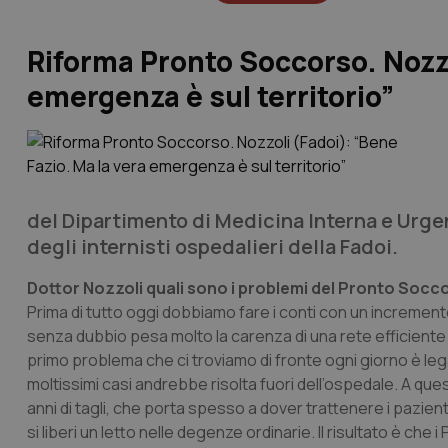
Riforma Pronto Soccorso. Nozzo
emergenza è sul territorio”
del Dipartimento di Medicina Interna e Urge
degli internisti ospedalieri della Fadoi.
Dottor Nozzoli quali sono i problemi del Pronto Socc
Prima di tutto oggi dobbiamo fare i conti con un increment
senza dubbio pesa molto la carenza di una rete efficiente di 
primo problema che ci troviamo di fronte ogni giorno è le
moltissimi casi andrebbe risolta fuori dell’ospedale. A ques
anni di tagli, che porta spesso a dover trattenere i pazien
si liberi un letto nelle degenze ordinarie. Il risultato è ch