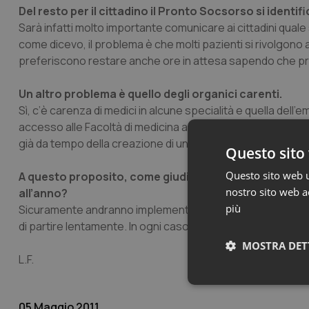
Del resto per il cittadino il Pronto Socsorso si identif
Sarà infatti molto importante comunicare ai cittadini qual
come dicevo, il problema è che molti pazienti si rivolgono 
preferiscono restare anche ore in attesa sapendo che prim
Un altro problema è quello degli organici carenti.
Sì, c’è carenza di medici in alcune specialità e quella de
accesso alle Facoltà di medicina anche alla luce del fatto che
già da tempo della creazione di una Macroarea dell’Emer
Questo sito 
Questo sito web ut
A questo proposito, come giudica il fatto che per la 
nostro sito web ac
all’anno?
più
Sicuramente andranno implementati, certo è che sono solo
di partire lentamente. In ogni caso in questi anni la medic
MOSTRA DET
L.F
.
Neces
05 Maggio 2011