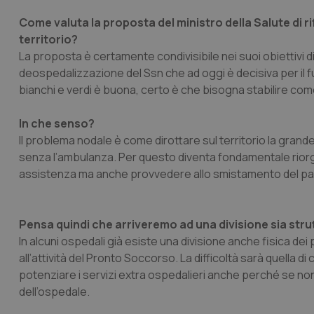
Come valuta la proposta del ministro della Salute di r
territorio?
La proposta è certamente condivisibile nei suoi obiettivi 
deospedalizzazione del Ssn che ad oggi è decisiva per il futu
bianchi e verdi è buona, certo è che bisogna stabilire c
In che senso?
Il problema nodale è come dirottare sul territorio la gra
senza l’ambulanza. Per questo diventa fondamentale riorgan
assistenza ma anche provvedere allo smistamento del paz
Pensa quindi che arriveremo ad una divisione sia stru
In alcuni ospedali già esiste una divisione anche fisica de
all’attività del Pronto Soccorso. La difficoltà sarà quella d
potenziare i servizi extra ospedalieri anche perché se non 
dell’ospedale.