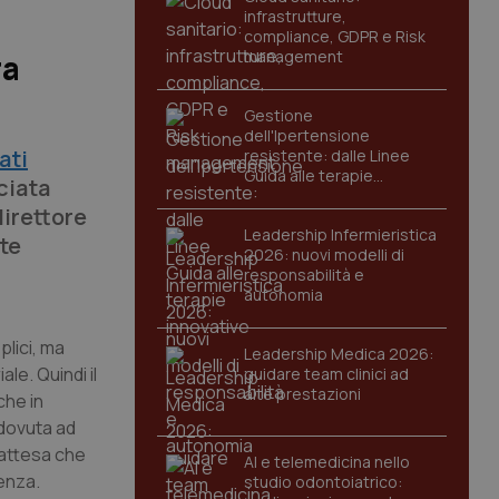
infrastrutture,
compliance, GDPR e Risk
management
ra
Gestione
dell'Ipertensione
ati
resistente: dalle Linee
Guida alle terapie
ciata
innovative
direttore
Leadership Infermieristica
te
2026: nuovi modelli di
responsabilità e
autonomia
plici, ma
Leadership Medica 2026:
le. Quindi il
guidare team clinici ad
alte prestazioni
che in
 dovuta ad
 attesa che
AI e telemedicina nello
genza.
studio odontoiatrico: