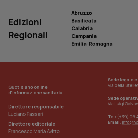
VISITOR_INFO1_LIV
_ga_0VMQEQKQ1N
Abruzzo
Edizioni
Basilicata
Calabria
__Secure-YNID
Regionali
Campania
Emilia-Romagna
YSC
__Secure-
ROLLOUT_TOKEN
Sede legale e
Via della Stell
Quotidiano online
tracking-sites-
ironfish-tracking-
d'informazione sanitaria
named-enable
Sede operati
Via Luigi Galva
Direttore responsabile
Luciano Fassari
Tel:
(+39) 06 
Email:
info@h
Direttore editoriale
Francesco Maria Avitto