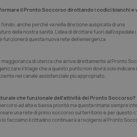
iformare il Pronto Soccorso dirottando i codici bianchi e v
di fondo, anche perché va nella direzione auspicata di una
ro della nostra sanità. L’idea di dirottare fuori dall’ospedale i
ome funzionerà questa nuova rete dell’emergenza.
nde maggioranza di utenza che arriva direttamente al Pronto S
izzare il triage che a questo punto non dovrà solo indicare il
iente nel canale assistenziale più appropriato.
tturale che funzionale dell’attività dei Pronto Soccorso?
i percorsi ad alta e bassa priorità ma questa rimane sempre int
i creare una rete di primo soccorso sul territorio e per questo c
lo facciamo il cittadino continuerà a rivolgersi al Pronto Soc