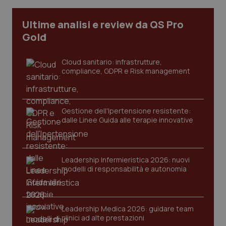
I cookie necessari contribuiscono a rendere fruibile il
Ultime analisi e review da QS Pro
sito web abilitandone funzionalità di base quali la
navigazione sulle pagine e l'accesso alle aree
Gold
protette del sito. Il sito web non è in grado di
funzionare correttamente senza questi cookie.
Cloud sanitario: infrastrutture,
Nome
Fornitore
/
Dominio
Scaden
compliance, GDPR e Risk management
VISITOR_PRIVACY_METADATA
5 mesi
YouTube
settim
.youtube.com
Gestione dell'Ipertensione resistente:
dalle Linee Guida alle terapie innovative
Leadership Infermieristica 2026: nuovi
modelli di responsabilità e autonomia
Leadership Medica 2026: guidare team
clinici ad alte prestazioni