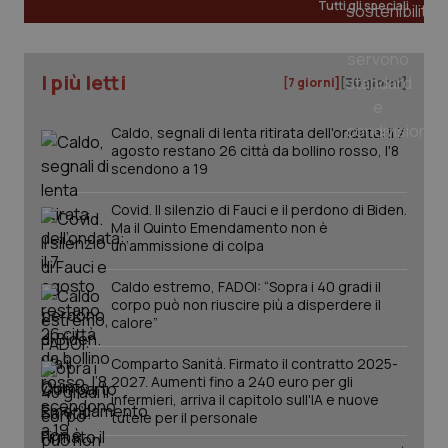
Tutti gli speciali
_ga
1 anno
Google LLC
I più letti
mes
.quotidianosanita.it
[7 giorni]
[30 giorni]
Caldo, segnali di lenta ritirata dell'ondata: il 7
agosto restano 26 città da bollino rosso, l'8
scendono a 19
Covid. Il silenzio di Fauci e il perdono di Biden.
Ma il Quinto Emendamento non è
un’ammissione di colpa
Caldo estremo, FADOI: “Sopra i 40 gradi il
corpo può non riuscire più a disperdere il
calore”
Comparto Sanità. Firmato il contratto 2025-
2027. Aumenti fino a 240 euro per gli
infermieri, arriva il capitolo sull'IA e nuove
tutele per il personale