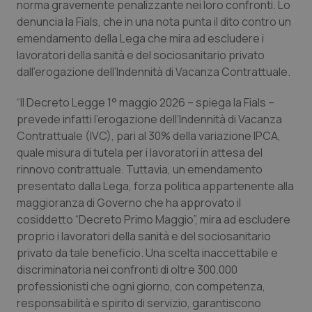
norma gravemente penalizzante nei loro confronti. Lo
Calabria
Asma & BPCO
denuncia la Fials, che in una nota punta il dito contro un
emendamento della Lega che mira ad escludere i
Campania
Car-T
lavoratori della sanità e del sociosanitario privato
dall’erogazione dell’Indennità di Vacanza Contrattuale.
Emilia-Romagna
Colesterolo & coronaropatie
“Il Decreto Legge 1° maggio 2026 – spiega la Fials –
Friuli Venezia Giulia
Dermatite Atopica
prevede infatti l’erogazione dell’Indennità di Vacanza
Contrattuale (IVC), pari al 30% della variazione IPCA,
quale misura di tutela per i lavoratori in attesa del
Lazio
Diabete & glucometri
rinnovo contrattuale. Tuttavia, un emendamento
presentato dalla Lega, forza politica appartenente alla
Liguria
Disturbi dell’umore
maggioranza di Governo che ha approvato il
cosiddetto “Decreto Primo Maggio”, mira ad escludere
Lombardia
Dolore
proprio i lavoratori della sanità e del sociosanitario
privato da tale beneficio. Una scelta inaccettabile e
Marche
Donna & Salute
discriminatoria nei confronti di oltre 300.000
professionisti che ogni giorno, con competenza,
Molise
Epatiti
responsabilità e spirito di servizio, garantiscono