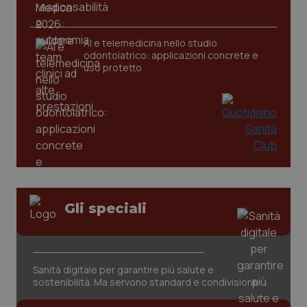
CookieScriptConsent
5 mesi
CookieScript
settim
www.quotidianosanita.it
AI e telemedicina nello studio
odontoiatrico: applicazioni concrete e
uso protetto
tracking-sites-ironfish-
www.quotidianosanita.it
4
tracking-enable
settim
Gli speciali
2 gior
Sanità digitale per garantire più salute e
tracking-sites-ironfish-
www.quotidianosanita.it
4
sostenibilità. Ma servono standard e condivisione
session-id
settim
2 gior