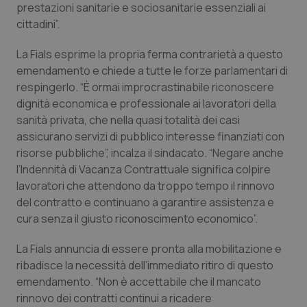
prestazioni sanitarie e sociosanitarie essenziali ai
Piemonte
HIV
cittadini”.
La Fials esprime la propria ferma contrarietà a questo
Provincia Autonoma di Bolzano
Infezioni & Febbre
emendamento e chiede a tutte le forze parlamentari di
respingerlo. “È ormai improcrastinabile riconoscere
Provincia Autonoma di Trento
Ipertensione & Scompenso
dignità economica e professionale ai lavoratori della
sanità privata, che nella quasi totalità dei casi
Puglia
Malattie rare
assicurano servizi di pubblico interesse finanziati con
risorse pubbliche”, incalza il sindacato. “Negare anche
Sardegna
Malattia di Crohn & Rettocolite Ulcerosa
l’Indennità di Vacanza Contrattuale significa colpire
lavoratori che attendono da troppo tempo il rinnovo
Sicilia
Neuroscienze & patologie neurodegenerative
del contratto e continuano a garantire assistenza e
cura senza il giusto riconoscimento economico”.
Toscana
Obesità
La Fials annuncia di essere pronta alla mobilitazione e
ribadisce la necessità dell’immediato ritiro di questo
Umbria
Oftalmologia
emendamento. “Non è accettabile che il mancato
rinnovo dei contratti continui a ricadere