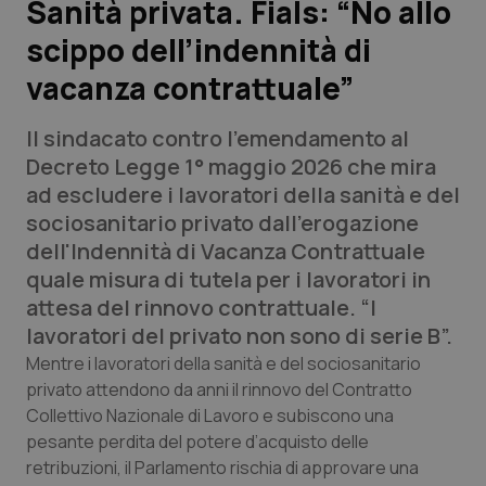
Sanità privata. Fials: “No allo
scippo dell’indennità di
Scienza e Farmaci
vacanza contrattuale”
Studi e Analisi
Il sindacato contro l’emendamento al
Lettere al direttore
Decreto Legge 1° maggio 2026 che mira
ad escludere i lavoratori della sanità e del
Edizioni Regionali
sociosanitario privato dall’erogazione
dell'Indennità di Vacanza Contrattuale
QS Pro
quale misura di tutela per i lavoratori in
attesa del rinnovo contrattuale. “I
Professionisti Sanitari.AI
lavoratori del privato non sono di serie B”.
Mentre i lavoratori della sanità e del sociosanitario
Abruzzo
QS Pro Gold
privato attendono da anni il rinnovo del Contratto
Collettivo Nazionale di Lavoro e subiscono una
QS Club
Newsletter
pesante perdita del potere d’acquisto delle
Basilicata
Artrite & artrosi
retribuzioni, il Parlamento rischia di approvare una