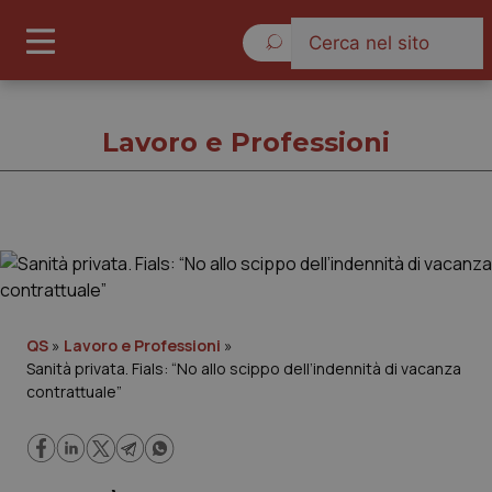
Domenica 9 Agosto 2026
Lavoro e Professioni
Lavoro e Professioni
Cronache
QS
»
Lavoro e Professioni
»
Sanità privata. Fials: “No allo scippo dell’indennità di vacanza
Governo e Parlamento
contrattuale”
Regioni e Asl
Lavoro e Professioni