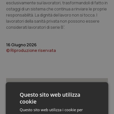
Valle D’Aosta
Oncodermatologia
esclusivamente sui lavoratori, trasformandoli di fatto in
ostaggi di un sistema che continua a rinviare le proprie
Veneto
Oncoematologia
responsabilità. La dignità del lavoro non si tocca. I
lavoratori della sanità privata non possono essere
Oncologia & Nutrizione
considerati lavoratori di serie B”.
Psoriasi & pelle
16 Giugno 2026
© Riproduzione riservata
Quotidiano Cardiologia
Quotidiano Chirurgia
Quotidiano Oncologia
Potrebbe interessarti in
Quotidiano Pediatria
Questo sito web utilizza
Lavoro e Professioni
cookie
Rene & patologie urogenitali
Questo sito web utilizza i cookie per