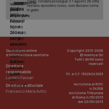
Caldo, l’ondata prosegue. Il 7 agosto 26 città
restano da bollino rosso, solo Bolzano torna
in giallo
PHPSESSID
Sessio
PHP.net
www.quotidianosanita.it
Quotidiano online
Copyright 2013-2026
d'informazione sanitaria
© Homnya Srl
Tutti i diritti sono
riservati
Direttore
responsabile
P.I. e C.F. 13026241003
Luciano Fassari
Iscrizione al ROC
Direttore editoriale
n.34308
Francesco Maria Avitto
Iscrizione Tribunale
di Roma n.115/2013
del 22/05/2013