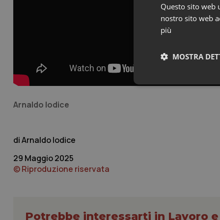
Questo sito web ut
nostro sito web ac
più
MOSTRA DET
Neces
Arnaldo Iodice
Arnaldo Iodice
29 Maggio 2025
© Riproduzione riservata
I cookie necessari con
e l'accesso alle aree 
Nome
VISITOR_PRIVACY_
Potrebbe interessarti in Lavoro e