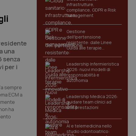
infrastrutture,
compliance, GDPR e Risk
management
li
Gestione
dell'Ipertensione
presidente
resistente: dalle Linee
Guida alle terapie
a una
innovative
6 senza
Leadership Infermieristica
i per i
2026: nuovi modelli di
responsabilità e
autonomia
i fa sempre
stema ECM a
Leadership Medica 2026:
samente
guidare team clinici ad
alte prestazioni
 non ha
mento
AI e telemedicina nello
studio odontoiatrico: