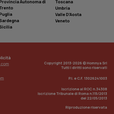
Provincia Autonoma di
Toscana
Trento
Umbria
e per abilitare il
Puglia
loggato con identity
Valle D’Aosta
Sardegna
Veneto
Sicilia
icità
Copyright 2013-2026 © Homnya Srl
.com
Tutti i diritti sono riservati
om
P.I. e C.F. 13026241003
Iscrizione al ROC n.34308
Iscrizione Tribunale di Roma n.115/2013
del 22/05/2013
Riproduzione riservata