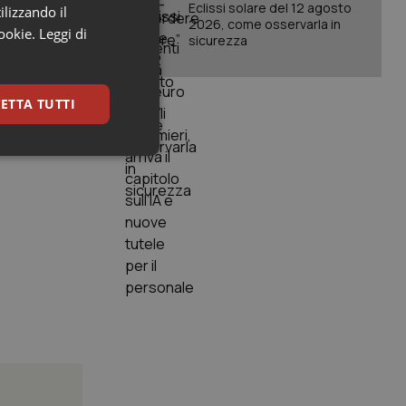
Eclissi solare del 12 agosto
ilizzando il
2026, come osservarla in
cookie.
Leggi di
sicurezza
ETTA TUTTI
keting
igazione sulle pagine
kie.
er memorizzare le
utente per la loro