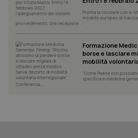
Entro l’8 febbraio
Pronta la circolare con le i
modello europeo di tracciabi
provvedimento, che recepisce...
_ga_KM60CM4NPH
Formazione Medici
borse e lasciare m
Nome
mobilità volontari
Nome
VISITOR_INFO1_LIV
_ga_0VMQEQKQ1N
“Come Paese non possiamo 
specifica in medicina gener
Conferenza...
__Secure-YNID
YSC
__Secure-
ROLLOUT_TOKEN