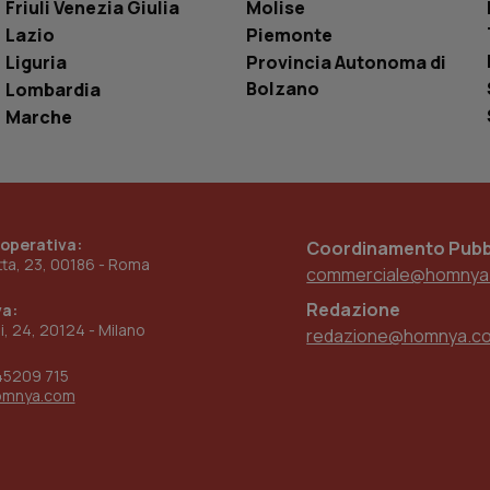
Friuli Venezia Giulia
Molise
utente
Lazio
Piemonte
www.quotidianosanita.it
4
Questo cookie è impostato dall'applicazion
settimane
sistema di tracking solo in caso di utenti 
Liguria
Provincia Autonoma di
2 giorni
provider WelfareLink.
Bolzano
Lombardia
Marche
 operativa:
Coordinamento Pubbl
etta, 23, 00186 - Roma
commerciale@homnya
Redazione
va:
ni, 24, 20124 - Milano
redazione@homnya.c
45209 715
omnya.com