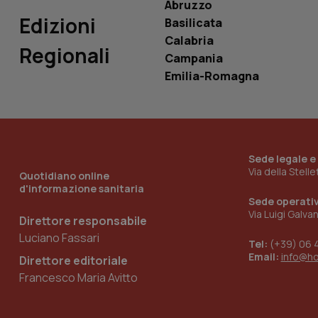
Abruzzo
Edizioni
Basilicata
tracking-sites-
ironfish-tracking-
Calabria
Regionali
named-enable
Campania
Emilia-Romagna
Sede legale e
Via della Stell
Quotidiano online
d'informazione sanitaria
Sede operati
Via Luigi Galva
Direttore responsabile
Luciano Fassari
Tel:
(+39) 06 
Email:
info@h
Direttore editoriale
Francesco Maria Avitto