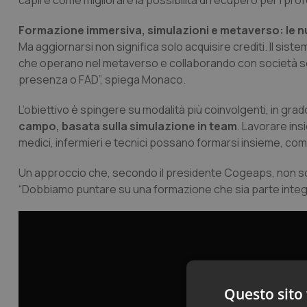
capire come migliorare la possibilità di recupero per i profe
Formazione immersiva, simulazioni e metaverso: le n
Ma aggiornarsi non significa solo acquisire crediti. Il si
che operano nel metaverso e collaborando con società scie
presenza o FAD”, spiega Monaco.
L’obiettivo è spingere su modalità più coinvolgenti, in grado
campo, basata sulla simulazione in team
. Lavorare ins
medici, infermieri e tecnici possano formarsi insieme, co
Un approccio che, secondo il presidente Cogeaps, non solo
“Dobbiamo puntare su una formazione che sia parte integra
Questo sito 