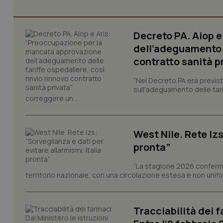
Decreto PA. Aiop 
CookieScriptConse
dell’adeguamento d
contratto sanità p
“Nel Decreto PA era previst
tracking-sites-ironf
tracking-enable
sull'adeguamento delle tar
correggere un...
tracking-sites-ironf
session-id
West Nile. Rete Izs
_ga
pronta”
“La stagione 2026 conferma
territorio nazionale, con una circolazione estesa e non uniform
Tracciabilità dei f
PHPSESSID