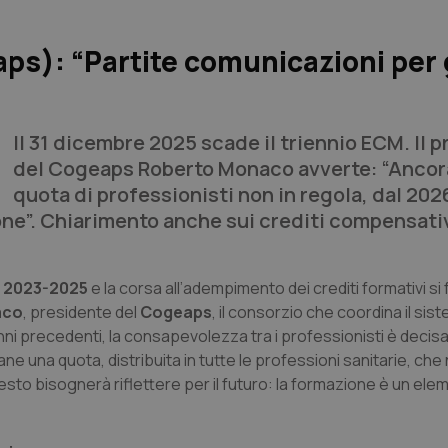
): “Partite comunicazioni per g
Il 31 dicembre 2025 scade il triennio ECM. Il 
del Cogeaps Roberto Monaco avverte: “Ancor
quota di professionisti non in regola, dal 202
one”. Chiarimento anche sui crediti compensativ
M 2023-2025
e la corsa all’adempimento dei crediti formativi s
aco
, presidente del
Cogeaps
, il consorzio che coordina il si
ienni precedenti, la consapevolezza tra i professionisti è deci
ane una quota, distribuita in tutte le professioni sanitarie, che
sto bisognerà riflettere per il futuro: la formazione è un ele