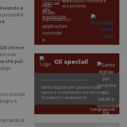
applicazioni concrete e
uso protetto
inviando a
a possibilità
ere
026 chi non
. Non solo
ne che può
Gli speciali
bbligo
Sanità digitale per garantire più
salute e sostenibilità. Ma servono
sono previsti
standard e condivisione
mpegno a
Tutti gli speciali
 cercando di