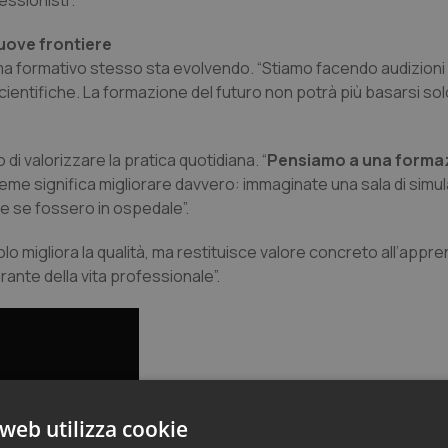
ssionisti”.
uove frontiere
stema formativo stesso sta evolvendo. “Stiamo facendo audizion
ntifiche. La formazione del futuro non potrà più basarsi solo
 di valorizzare la pratica quotidiana. “
Pensiamo a una formaz
ieme significa migliorare davvero: immaginate una sala di sim
me se fossero in ospedale”.
 migliora la qualità, ma restituisce valore concreto all’appr
nte della vita professionale”.
web utilizza cookie