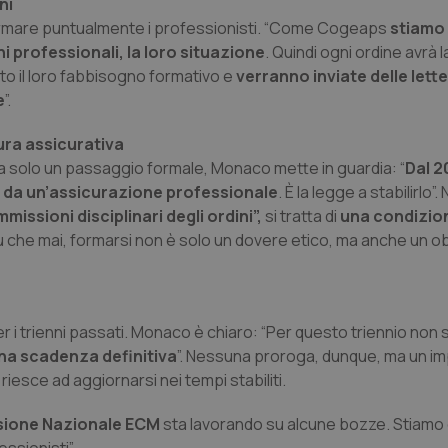
ni
nformare puntualmente i professionisti. “Come Cogeaps
stiamo 
ni professionali, la loro situazione
. Quindi ogni ordine avrà l
nto il loro fabbisogno formativo e
verranno inviate delle lett
e
”.
tura assicurativa
a solo un passaggio formale, Monaco mette in guardia: “
Dal 2
o da un’assicurazione professionale
. È la legge a stabilirlo”
missioni disciplinari degli ordini”,
si tratta di
una condizio
iù che mai, formarsi non è solo un dovere etico, ma anche un o
r i trienni passati. Monaco è chiaro: “Per questo triennio non 
na scadenza definitiva
”. Nessuna proroga, dunque, ma un i
 riesce ad aggiornarsi nei tempi stabiliti.
ione Nazionale ECM
sta lavorando su alcune bozze. Stiamo