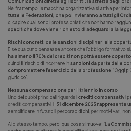
Comunicazioni dirette agli iscritti: la stretta degli ordi
Nel frattempo, la macchina organizzativa si attiva per i
tutte le Federazioni, che poi invieranno a tutti gli Ordi
di capire quali sono i professionisti che non hanno raggiu
specifiche dove viene richiesto di adeguarsi alla legg
Rischi concreti: dalle sanzioni disciplinari alla coper
E se qualcuno pensasse ancora che l’obbligo formativo si
ha almeno il 70% dei crediti non potrà essere copert
quindi il “rischio di incorrere in
sanzioni da parte delle com
compromettere l’esercizio della professione
. “Oggi p
giuridico”.
Nessuna compensazione per il triennio in corso
Uno dei dubbi principali riguarda i
crediti compensativi
pe
crediti compensativi.
Il 31 dicembre 2025 rappresenta u
semplificare in futuro il percorso di chi, per motivi vari, non
Allo stesso tempo, però, qualcosa si muove: “La
Commiss