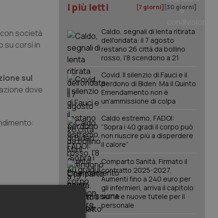
I più letti
[7 giorni]
[30 giorni]
Caldo, segnali di lenta ritirata
i con società
dell'ondata: il 7 agosto
 su corsi in
restano 26 città da bollino
rosso, l'8 scendono a 21
Covid. Il silenzio di Fauci e il
ione sul
perdono di Biden. Ma il Quinto
ulazione dove
Emendamento non è
un’ammissione di colpa
Caldo estremo, FADOI:
endimento:
“Sopra i 40 gradi il corpo può
non riuscire più a disperdere
il calore”
Comparto Sanità. Firmato il
contratto 2025-2027.
Aumenti fino a 240 euro per
gli infermieri, arriva il capitolo
sull'IA e nuove tutele per il
personale