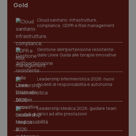
CookieScriptConsent
5 mesi
CookieScript
Gold
settim
www.quotidianosanita.it
Cloud sanitario: infrastrutture,
compliance, GDPR e Risk management
Gestione dell'Ipertensione resistente:
dalle Linee Guida alle terapie innovative
tracking-sites-ironfish-
www.quotidianosanita.it
4
Leadership Infermieristica 2026: nuovi
tracking-enable
settim
modelli di responsabilità e autonomia
2 gior
Leadership Medica 2026: guidare team
tracking-sites-ironfish-
www.quotidianosanita.it
4
clinici ad alte prestazioni
session-id
settim
2 gior