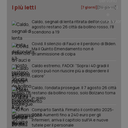
I più letti
[7 giorni]
[30 giorni]
Caldo, segnali di lenta ritirata dell'ondata: il 7
PHPSESSID
agosto restano 26 città da bollino rosso, l'8
Sessio
PHP.net
www.quotidianosanita.it
scendono a 19
Covid. Il silenzio di Fauci e il perdono di Biden.
Ma il Quinto Emendamento non è
un’ammissione di colpa
Caldo estremo, FADOI: “Sopra i 40 gradi il
corpo può non riuscire più a disperdere il
calore”
Caldo, l’ondata prosegue. Il 7 agosto 26 città
restano da bollino rosso, solo Bolzano torna
in giallo
Comparto Sanità. Firmato il contratto 2025-
2027. Aumenti fino a 240 euro per gli
infermieri, arriva il capitolo sull'IA e nuove
tutele per il personale