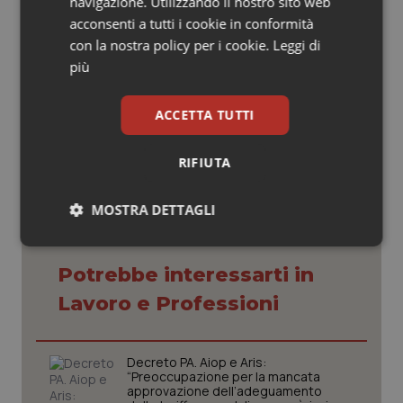
nell’interesse dei cittadini e dei professionisti, da parte
navigazione. Utilizzando il nostro sito web
di quanti, investiti dal consenso democratico,
acconsenti a tutti i cookie in conformità
si apprestano a guidare il Paese nei prossimi anni”.
con la nostra policy per i cookie.
Leggi di
più
18 Gennaio 2013
ACCETTA TUTTI
© Riproduzione riservata
RIFIUTA
MOSTRA DETTAGLI
Necessari
Statistici
Marketing
Potrebbe interessarti in
Lavoro e Professioni
Decreto PA. Aiop e Aris:
Necessari
“Preoccupazione per la mancata
Statistici
Marketing
approvazione dell’adeguamento