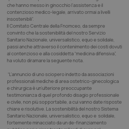
Calabria
Asma & BPCO
che hanno messo in ginocchio l’assistenza e il
contenzioso medico-legale, arrivato ormai a livelli
insostenibili”.
Campania
Car-T
Il Comitato Centrale della Fnomceo, da sempre
convinto che la sostenibilità del nostro Servizio
Emilia-Romagna
Colesterolo & coronaropatie
Sanitario Nazionale, universalistico, equo e solidale,
passi anche attraverso il contenimento dei costi dovuti
Friuli Venezia Giulia
Dermatite Atopica
al contenzioso e alla cosiddetta “medicina difensiva”,
ha voluto diramare la seguente nota.
Lazio
Diabete & glucometri
“L’annuncio di uno sciopero indetto da associazioni
Liguria
Disturbi dell’umore
professionali mediche di area ostetrico-ginecologica
e chirurgica è un’ulteriore preoccupante
Lombardia
Dolore
testimonianza di quel profondo disagio professionale
e civile, non più sopportabile, a cui vanno date risposte
chiare e risolutive. La sostenibilità del nostro Sistema
Marche
Donna & Salute
Sanitario Nazionale, universalistico, equo e solidale,
fortemente minacciato da un de-finanziamento
Molise
Epatiti