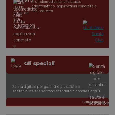
AI e telemedicina nello studio
odontoiatrico: applicazioni concrete e
_ga
1 anno
Google LLC
uso protetto
mes
.quotidianosanita.it
Gli speciali
Sanità digitale per garantire più salute e
sostenibilità. Ma servono standard e condivisione
Tutti gli speciali