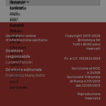
_ga_KM60CM4NPH
.quotidianosanita.it
1 anno
mes
Quotidiano online
Copyright 2013-2026
d'informazione sanitaria
© Homnya Srl
Tutti i diritti sono
Fornitore
/
riservati
Nome
Scadenza
Descrizion
Direttore
Dominio
Nome
Fornitore
/
Dominio
Scadenza
Des
responsabile
P.I. e C.F. 13026241003
_ga_0VMQEQKQ1N
.quotidianosanita.it
1 anno 1
Questo
Luciano Fassari
mese
cookie
VISITOR_INFO1_LIVE
5 mesi 4
Que
Google LLC
viene
settimane
imp
.youtube.com
Iscrizione al ROC
utilizzato
You
Direttore editoriale
da Google
ten
n.34308
Francesco Maria Avitto
Analytics
pre
Iscrizione Tribunale
per
del
di Roma n.115/2013
mantener
vid
lo stato
del 22/05/2013
inco
della
può
sessione.
det
Riproduzione
vis
riservata
web
uti
nuo