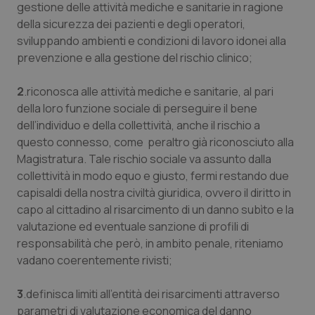
Valle D’Aosta
Oncodermatologia
gestione delle attività mediche e sanitarie in ragione
della sicurezza dei pazienti e degli operatori,
Veneto
Oncoematologia
sviluppando ambienti e condizioni di lavoro idonei alla
prevenzione e alla gestione del rischio clinico;
Oncologia & Nutrizione
2
.riconosca alle attività mediche e sanitarie, al pari
della loro funzione sociale di perseguire il bene
Psoriasi & pelle
dell’individuo e della collettività, anche il rischio a
questo connesso, come peraltro già riconosciuto alla
Quotidiano Cardiologia
Magistratura. Tale rischio sociale va assunto dalla
collettività in modo equo e giusto, fermi restando due
Quotidiano Chirurgia
capisaldi della nostra civiltà giuridica, ovvero il diritto in
capo al cittadino al risarcimento di un danno subìto e la
Quotidiano Oncologia
valutazione ed eventuale sanzione di profili di
responsabilità che però, in ambito penale, riteniamo
Quotidiano Pediatria
vadano coerentemente rivisti;
3
.definisca limiti all’entità dei risarcimenti attraverso
Rene & patologie urogenitali
parametri di valutazione economica del danno