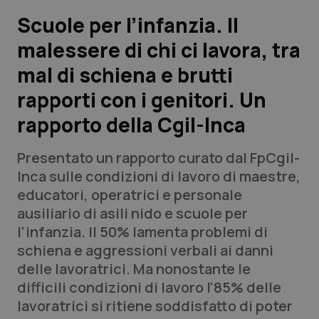
Scuole per l’infanzia. Il
Scienza e Farmaci
malessere di chi ci lavora, tra
mal di schiena e brutti
Studi e Analisi
rapporti con i genitori. Un
Lettere al direttore
rapporto della Cgil-Inca
Edizioni Regionali
Presentato un rapporto curato dal FpCgil-
Inca sulle condizioni di lavoro di maestre,
QS Pro
educatori, operatrici e personale
ausiliario di asili nido e scuole per
Professionisti Sanitari.AI
l’infanzia. Il 50% lamenta problemi di
schiena e aggressioni verbali ai danni
Abruzzo
QS Pro Gold
delle lavoratrici. Ma nonostante le
difficili condizioni di lavoro l'85% delle
QS Club
Newsletter
Basilicata
Artrite & artrosi
lavoratrici si ritiene soddisfatto di poter