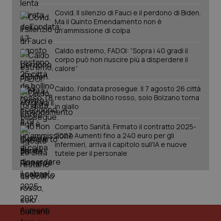
Covid. Il silenzio di Fauci e il perdono di Biden.
PHPSESSID
Sessio
PHP.net
Ma il Quinto Emendamento non è
www.quotidianosanita.it
un’ammissione di colpa
Caldo estremo, FADOI: “Sopra i 40 gradi il
corpo può non riuscire più a disperdere il
calore”
Caldo, l’ondata prosegue. Il 7 agosto 26 città
restano da bollino rosso, solo Bolzano torna
in giallo
Comparto Sanità. Firmato il contratto 2025-
2027. Aumenti fino a 240 euro per gli
infermieri, arriva il capitolo sull'IA e nuove
tutele per il personale
_ga_KM60CM4NPH
.quotidianosanita.it
1 anno
mes