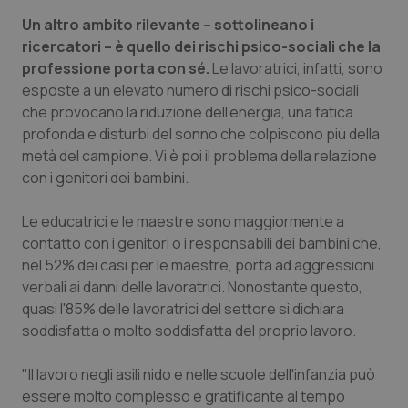
Valle D’Aosta
Oncodermatologia
Un altro ambito rilevante – sottolineano i
ricercatori – è quello dei rischi psico-sociali che la
Veneto
Oncoematologia
professione porta con sé.
Le lavoratrici, infatti, sono
esposte a un elevato numero di rischi psico-sociali
Oncologia & Nutrizione
che provocano la riduzione dell'energia, una fatica
profonda e disturbi del sonno che colpiscono più della
Psoriasi & pelle
metà del campione. Vi è poi il problema della relazione
con i genitori dei bambini.
Quotidiano Cardiologia
Le educatrici e le maestre sono maggiormente a
Quotidiano Chirurgia
contatto con i genitori o i responsabili dei bambini che,
nel 52% dei casi per le maestre, porta ad aggressioni
Quotidiano Oncologia
verbali ai danni delle lavoratrici. Nonostante questo,
quasi l'85% delle lavoratrici del settore si dichiara
soddisfatta o molto soddisfatta del proprio lavoro.
Quotidiano Pediatria
"Il lavoro negli asili nido e nelle scuole dell'infanzia può
Rene & patologie urogenitali
essere molto complesso e gratificante al tempo