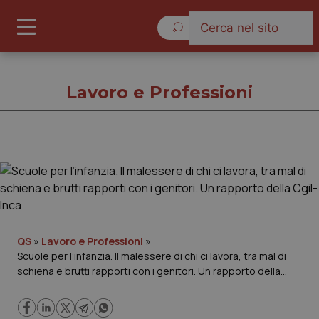
Lunedì 10 Agosto 2026
Lavoro e Professioni
Lavoro e Professioni
Cronache
Governo e Parlamento
QS
»
Lavoro e Professioni
»
Scuole per l’infanzia. Il malessere di chi ci lavora, tra mal di
schiena e brutti rapporti con i genitori. Un rapporto della
Regioni e Asl
Cgil-Inca
Lavoro e Professioni