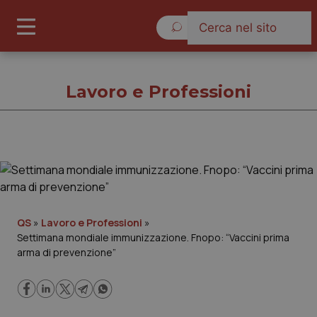
Domenica 9 Agosto 2026
Lavoro e Professioni
Lavoro e Professioni
Cronache
QS
»
Lavoro e Professioni
»
Settimana mondiale immunizzazione. Fnopo: “Vaccini prima
Governo e Parlamento
arma di prevenzione”
Regioni e Asl
Lavoro e Professioni