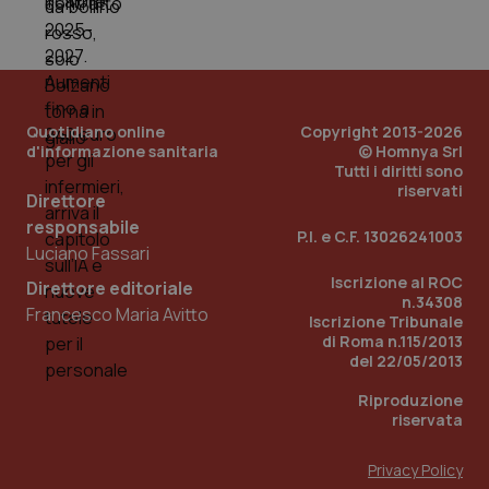
dell
You
__Secure-YNID
.youtube.com
5 mesi 4
Que
settimane
imp
You
ten
pre
Quotidiano online
Copyright 2013-2026
del
vid
d'informazione sanitaria
© Homnya Srl
inco
Tutti i diritti sono
può
riservati
det
Direttore
vis
responsabile
web
P.I. e C.F. 13026241003
uti
Luciano Fassari
nuo
ver
Iscrizione al ROC
Direttore editoriale
dell
n.34308
You
Francesco Maria Avitto
Iscrizione Tribunale
YSC
Sessione
Que
Google LLC
di Roma n.115/2013
imp
.youtube.com
del 22/05/2013
You
ten
vis
Riproduzione
vid
riservata
__Secure-
.youtube.com
5 mesi 4
Que
ROLLOUT_TOKEN
settimane
imp
Privacy Policy
You
ges