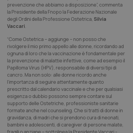
Calabria
Asma & BPCO
prevenzione che abbiamo a disposizione”, commenta
la Presidente della Fnopo la Federazione Nazionale
degli Ordini della Professione Ostetrica,
Silvia
Campania
Car-T
Vaccari
.
Emilia-Romagna
Colesterolo & coronaropatie
“Come Ostetrica – aggiunge – non posso che
rivolgere il mio primo appello alle donne, ricordando ad
Friuli Venezia Giulia
Dermatite Atopica
ognuna di loro che la vaccinazione è fondamentale per
la prevenzione di malattie infettive, come ad esempio il
Lazio
Diabete & glucometri
Papilloma Virus (HPV), responsabile di diversi tipi di
cancro. Ma non solo: alle donne ricordo anche
Liguria
Disturbi dell’umore
l’importanza di seguire attentamente quanto
prescritto dal calendario vaccinale e che per qualsiasi
esigenza o dubbio possono sempre contare sul
Lombardia
Dolore
supporto delle Ostetriche, professioniste sanitarie
formate anche nel counseling. Che si tratti di donne in
Marche
Donna & Salute
gravidanza, di madri che si prendono cura di neonati,
bambini e adolescenti, di caregiver di persone malate,
Molise
Epatiti
fragili o anziane – sottolinea la Presidente Vaccari -,