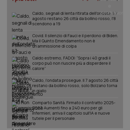
mes
Caldo, segnali di lenta ritirata dell'ondata: il 7
agosto restano 26 città da bollino rosso, l'8
scendono a 19
Covid. Il silenzio di Fauci e il perdono di Biden.
Ma il Quinto Emendamento non è
un’ammissione di colpa
Fornitore
/
Nome
Scadenza
Descrizion
Caldo estremo, FADOI: “Sopra i 40 gradi il
Dominio
corpo può non riuscire più a disperdere il
Nome
Fornitore
/
Dominio
Scadenza
Des
_ga_0VMQEQKQ1N
.quotidianosanita.it
1 anno 1
Questo
calore”
mese
cookie
VISITOR_INFO1_LIVE
5 mesi 4
Que
Google LLC
viene
settimane
imp
.youtube.com
utilizzato
Caldo, l’ondata prosegue. Il 7 agosto 26 città
You
da Google
ten
restano da bollino rosso, solo Bolzano torna
Analytics
pre
in giallo
per
del
mantener
vid
lo stato
inco
Comparto Sanità. Firmato il contratto 2025-
della
può
2027. Aumenti fino a 240 euro per gli
sessione.
det
vis
infermieri, arriva il capitolo sull'IA e nuove
web
tutele per il personale
uti
nuo
ver