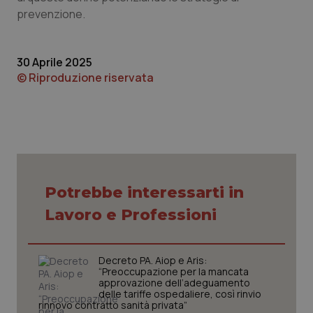
sito web abilitandone funzionalità di base quali la
prevenzione.
navigazione sulle pagine e l'accesso alle aree
protette del sito. Il sito web non è in grado di
funzionare correttamente senza questi cookie.
Nome
Fornitore
/
Dominio
Scaden
30 Aprile 2025
© Riproduzione riservata
VISITOR_PRIVACY_METADATA
5 mesi
YouTube
settim
.youtube.com
Potrebbe interessarti in
Lavoro e Professioni
Decreto PA. Aiop e Aris:
“Preoccupazione per la mancata
approvazione dell’adeguamento
delle tariffe ospedaliere, così rinvio
rinnovo contratto sanità privata”
CookieScriptConsent
5 mesi
CookieScript