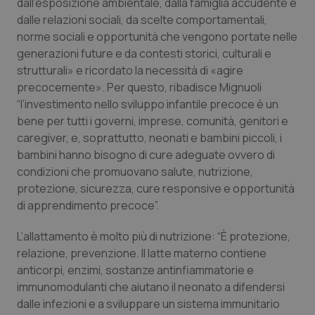
dall’esposizione ambientale, dalla famiglia accudente e
Salute orale & impianti
dalle relazioni sociali, da scelte comportamentali,
norme sociali e opportunità che vengono portate nelle
Sangue & coagulazione
generazioni future e da contesti storici, culturali e
strutturali» e ricordato la necessità di «agire
precocemente». Per questo, ribadisce Mignuoli
Tiroide
“l’investimento nello sviluppo infantile precoce è un
bene per tutti i governi, imprese, comunità, genitori e
Tumore al seno
caregiver, e, soprattutto, neonati e bambini piccoli, i
bambini hanno bisogno di cure adeguate ovvero di
Tumore ovarico
condizioni che promuovano salute, nutrizione,
protezione, sicurezza, cure responsive e opportunità
Tumori del Polmone & Testa Collo
di apprendimento precoce”.
Tumori gastrointestinali
L’allattamento è molto più di nutrizione: “È protezione,
relazione, prevenzione. Il latte materno contiene
anticorpi, enzimi, sostanze antinfiammatorie e
Ulcera & Reflusso
immunomodulanti che aiutano il neonato a difendersi
dalle infezioni e a sviluppare un sistema immunitario
Vaccini