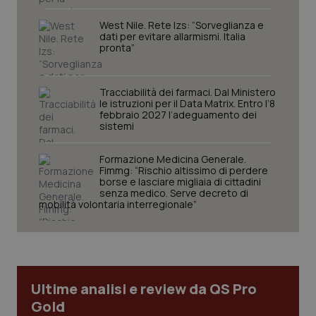
settim
www.quotidianosanita.it
West Nile. Rete Izs: “Sorveglianza e
dati per evitare allarmismi. Italia
pronta”
Tracciabilità dei farmaci. Dal Ministero
le istruzioni per il Data Matrix. Entro l’8
febbraio 2027 l’adeguamento dei
sistemi
Formazione Medicina Generale.
Fimmg: “Rischio altissimo di perdere
tracking-sites-ironfish-
www.quotidianosanita.it
4
tracking-enable
borse e lasciare migliaia di cittadini
settim
2 gior
senza medico. Serve decreto di
mobilità volontaria interregionale”
tracking-sites-ironfish-
www.quotidianosanita.it
4
session-id
settim
2 gior
Ultime analisi e review da QS Pro
Gold