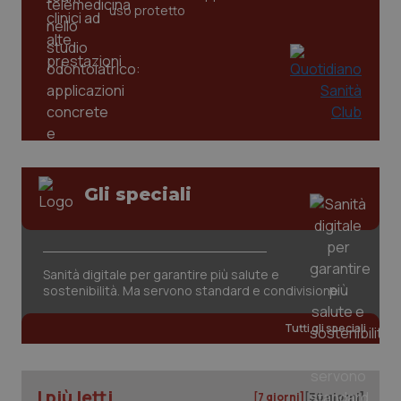
uso protetto
PHPSESSID
Sessio
PHP.net
www.quotidianosanita.it
Gli speciali
Sanità digitale per garantire più salute e
sostenibilità. Ma servono standard e condivisione
Tutti gli speciali
I più letti
_ga_KM60CM4NPH
.quotidianosanita.it
1 anno
[7 giorni]
[30 giorni]