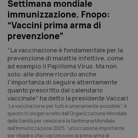
Settimana mondiale
immunizzazione. Fnopo:
Scienza e Farmaci
“Vaccini prima arma di
Studi e Analisi
prevenzione”
Lettere al direttore
“La vaccinazione è fondamentale per la
prevenzione di malattie infettive, come
Edizioni Regionali
ad esempio il Papilloma Virus. Ma non
solo: alle donne ricordo anche
QS Pro
l’importanza di seguire attentamente
quanto prescritto dal calendario
Professionisti Sanitari.AI
vaccinale“ ha detto la presidente Vaccari
“La vaccinazione per tutti è umanamente possibile”: è
Abruzzo
QS Pro Gold
questo lo slogan scelto dall’Organizzazione Mondiale
della Sanità per celebrare la Settimana Mondiale
QS Club
Newsletter
Basilicata
Artrite & artrosi
dell’Immunizzazione 2025, “un’occasione importante
per ribadire che i vaccini sono la prima arma di