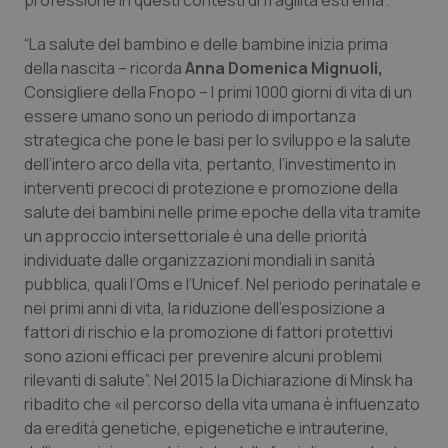
professione in questi contesti di fragilità estrema”.
Valle D’Aosta
Oncodermatologia
“La salute del bambino e delle bambine inizia prima
Veneto
Oncoematologia
della nascita – ricorda
Anna Domenica Mignuoli,
Consigliere della Fnopo – I primi 1000 giorni di vita di un
Oncologia & Nutrizione
essere umano sono un periodo di importanza
strategica che pone le basi per lo sviluppo e la salute
Psoriasi & pelle
dell’intero arco della vita, pertanto, l’investimento in
interventi precoci di protezione e promozione della
Quotidiano Cardiologia
salute dei bambini nelle prime epoche della vita tramite
un approccio intersettoriale è una delle priorità
individuate dalle organizzazioni mondiali in sanità
Quotidiano Chirurgia
pubblica, quali l’Oms e l’Unicef. Nel periodo perinatale e
nei primi anni di vita, la riduzione dell’esposizione a
Quotidiano Oncologia
fattori di rischio e la promozione di fattori protettivi
sono azioni efficaci per prevenire alcuni problemi
Quotidiano Pediatria
rilevanti di salute”. Nel 2015 la Dichiarazione di Minsk ha
ribadito che «il percorso della vita umana è influenzato
Rene & patologie urogenitali
da eredità genetiche, epigenetiche e intrauterine,