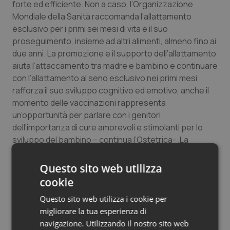
forte ed efficiente. Non a caso, l’Organizzazione
Mondiale della Sanità raccomanda l’allattamento
esclusivo per i primi sei mesi di vita e il suo
proseguimento, insieme ad altri alimenti, almeno fino ai
due anni. La promozione e il supporto dell’allattamento
aiuta l’attaccamento tra madre e bam­bino e continuare
con l’allattamento al seno esclusivo nei primi mesi
rafforza il suo sviluppo cognitivo ed emotivo, anche il
momento delle vaccinazioni rappresenta
un’opportunità per parlare con i genitori
dell’importanza di cure amorevoli e stimolanti per lo
sviluppo del bambino – continua l’Ostetrica- .La
combinazione tra allattamento e vaccinazione crea
una rete protettiva integrata, capace di ridurre
Questo sito web utilizza
l’incidenza di malattie, ospedalizzazioni e complicanze,
cookie
ma anche di promuovere una cultura della salute
Questo sito web utilizza i cookie per
consapevole e partecipata. Risulta quindi decisivo il
migliorare la tua esperienza di
ruolo degli operatori del SSN (ostetriche, ginecologi,
navigazione. Utilizzando il nostro sito web
pediatri e medici di medicina generale, operatori dei