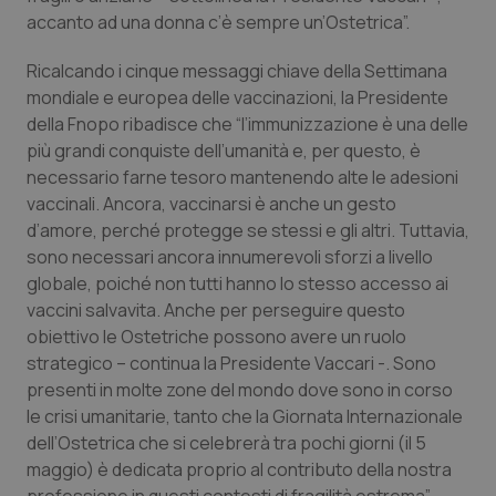
accanto ad una donna c’è sempre un’Ostetrica”.
Piemonte
HIV
Ricalcando i cinque messaggi chiave della Settimana
Provincia Autonoma di Bolzano
Infezioni & Febbre
mondiale e europea delle vaccinazioni, la Presidente
della Fnopo ribadisce che “l’immunizzazione è una delle
più grandi conquiste dell’umanità e, per questo, è
Provincia Autonoma di Trento
Ipertensione & Scompenso
necessario farne tesoro mantenendo alte le adesioni
vaccinali. Ancora, vaccinarsi è anche un gesto
Puglia
Malattie rare
d’amore, perché protegge se stessi e gli altri. Tuttavia,
sono necessari ancora innumerevoli sforzi a livello
Sardegna
Malattia di Crohn & Rettocolite Ulcerosa
globale, poiché non tutti hanno lo stesso accesso ai
vaccini salvavita. Anche per perseguire questo
Sicilia
Neuroscienze & patologie neurodegenerative
obiettivo le Ostetriche possono avere un ruolo
strategico – continua la Presidente Vaccari -. Sono
Toscana
Obesità
presenti in molte zone del mondo dove sono in corso
le crisi umanitarie, tanto che la Giornata Internazionale
Umbria
Oftalmologia
dell’Ostetrica che si celebrerà tra pochi giorni (il 5
maggio) è dedicata proprio al contributo della nostra