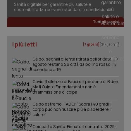
Sanità digitale per garantire più salute e
2 gior
sostenibilità. Ma servono standard e condivisione
Tutti gli speciali
_ga
1 anno
Google LLC
mes
.quotidianosanita.it
I più letti
[7 giorni]
[30 giorni]
Caldo, segnali di lenta ritirata dell'ondata: il 7
agosto restano 26 città da bollino rosso, l'8
scendono a 19
Covid. Il silenzio di Fauci e il perdono di Biden.
Ma il Quinto Emendamento non è
un’ammissione di colpa
Caldo estremo, FADOI: “Sopra i 40 gradi il
corpo può non riuscire più a disperdere il
calore”
Comparto Sanità. Firmato il contratto 2025-