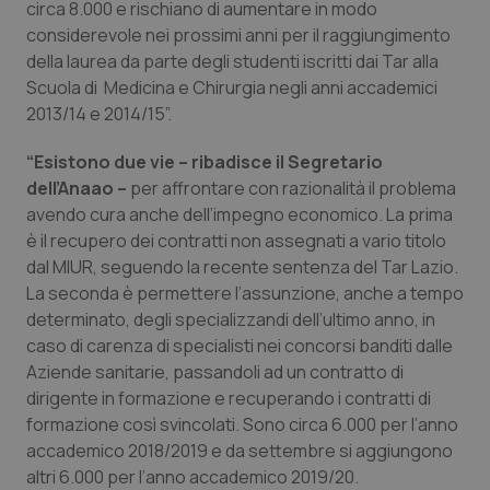
circa 8.000 e rischiano di aumentare in modo
considerevole nei prossimi anni per il raggiungimento
Piemonte
HIV
della laurea da parte degli studenti iscritti dai Tar alla
Scuola di Medicina e Chirurgia negli anni accademici
Provincia Autonoma di Bolzano
Infezioni & Febbre
2013/14 e 2014/15”.
Provincia Autonoma di Trento
Ipertensione & Scompenso
“Esistono due vie – ribadisce il Segretario
dell’Anaao –
per affrontare con razionalità il problema
Puglia
Malattie rare
avendo cura anche dell’impegno economico. La prima
è il recupero dei contratti non assegnati a vario titolo
Sardegna
Malattia di Crohn & Rettocolite Ulcerosa
dal MIUR, seguendo la recente sentenza del Tar Lazio.
La seconda è permettere l’assunzione, anche a tempo
determinato, degli specializzandi dell’ultimo anno, in
Sicilia
Neuroscienze & patologie neurodegenerative
caso di carenza di specialisti nei concorsi banditi dalle
Aziende sanitarie, passandoli ad un contratto di
Toscana
Obesità
dirigente in formazione e recuperando i contratti di
formazione così svincolati. Sono circa 6.000 per l’anno
Umbria
Oftalmologia
accademico 2018/2019 e da settembre si aggiungono
altri 6.000 per l’anno accademico 2019/20.