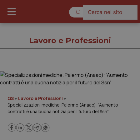
Venerdì 7 Agosto 2026
Lavoro e Professioni
Lavoro e Professioni
Cronache
QS
»
Lavoro e Professioni
»
Specializzazioni mediche. Palermo (Anaao): “Aumento
Governo e Parlamento
contratti è una buona notizia per il futuro del Ssn”
Regioni e Asl
Lavoro e Professioni