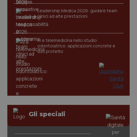
Leadership Medica 2026: guidare team
clinici ad alte prestazioni
CookieScriptConsent
5 mesi
CookieScript
settim
www.quotidianosanita.it
AI e telemedicina nello studio
odontoiatrico: applicazioni concrete e
uso protetto
tracking-sites-ironfish-
www.quotidianosanita.it
4
tracking-enable
settim
2 gior
Gli speciali
tracking-sites-ironfish-
www.quotidianosanita.it
4
session-id
settim