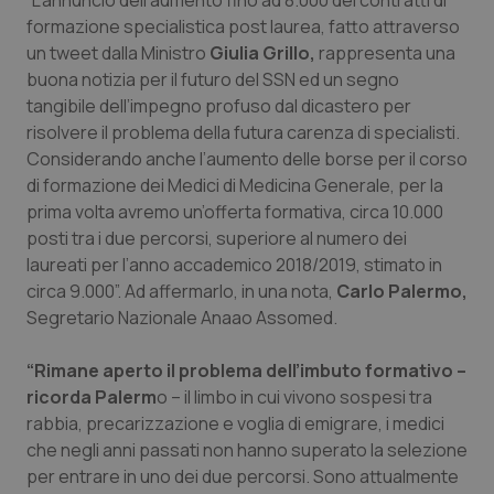
“L’annuncio dell’aumento fino ad 8.000 dei contratti di
Calabria
Asma & BPCO
formazione specialistica post laurea, fatto attraverso
un tweet dalla Ministro
Giulia Grillo,
rappresenta una
Campania
Car-T
buona notizia per il futuro del SSN ed un segno
tangibile dell’impegno profuso dal dicastero per
Emilia-Romagna
Colesterolo & coronaropatie
risolvere il problema della futura carenza di specialisti.
Considerando anche l’aumento delle borse per il corso
di formazione dei Medici di Medicina Generale, per la
Friuli Venezia Giulia
Dermatite Atopica
prima volta avremo un’offerta formativa, circa 10.000
posti tra i due percorsi, superiore al numero dei
Lazio
Diabete & glucometri
laureati per l’anno accademico 2018/2019, stimato in
circa 9.000”. Ad affermarlo, in una nota,
Carlo Palermo,
Liguria
Disturbi dell’umore
Segretario Nazionale Anaao Assomed.
Lombardia
Dolore
“Rimane aperto il problema dell’imbuto formativo –
ricorda Palerm
o – il limbo in cui vivono sospesi tra
Marche
Donna & Salute
rabbia, precarizzazione e voglia di emigrare, i medici
che negli anni passati non hanno superato la selezione
Molise
Epatiti
per entrare in uno dei due percorsi. Sono attualmente