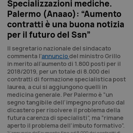
Specializzazioni mediche.
Palermo (Anaao): “Aumento
Scienza e Farmaci
contratti è una buona notizia
Studi e Analisi
per il futuro del Ssn”
Lettere al direttore
Il segretario nazionale del sindacato
commenta l’
annuncio
del ministro Grillo
Edizioni Regionali
in merito all’aumento di 1.800 posti per il
2018/2019, per un totale di 8.000 dei
QS Pro
contratti di formazione specialistica post
laurea, a cui si aggiungono quelli in
Professionisti Sanitari.AI
medicina generale. Per Palermo è “un
segno tangibile dell’impegno profuso dal
Abruzzo
QS Pro Gold
dicastero per risolvere il problema della
futura carenza di specialisti”, ma “rimane
QS Club
Newsletter
Basilicata
Artrite & artrosi
aperto il problema dell’imbuto formativo”.