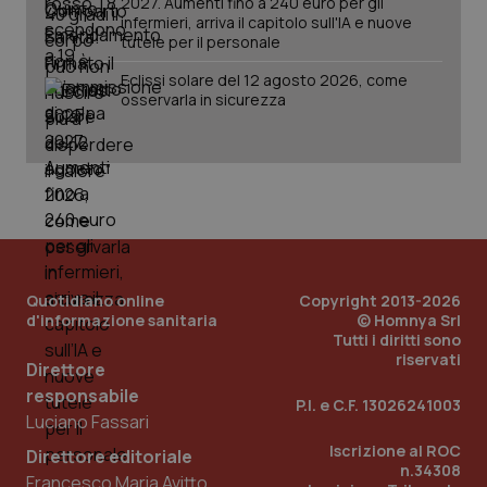
2027. Aumenti fino a 240 euro per gli
infermieri, arriva il capitolo sull'IA e nuove
tutele per il personale
Eclissi solare del 12 agosto 2026, come
osservarla in sicurezza
PHPSESSID
Sessio
PHP.net
www.quotidianosanita.it
Quotidiano online
Copyright 2013-2026
d'informazione sanitaria
© Homnya Srl
Tutti i diritti sono
riservati
Direttore
responsabile
P.I. e C.F. 13026241003
Luciano Fassari
Iscrizione al ROC
Direttore editoriale
n.34308
Francesco Maria Avitto