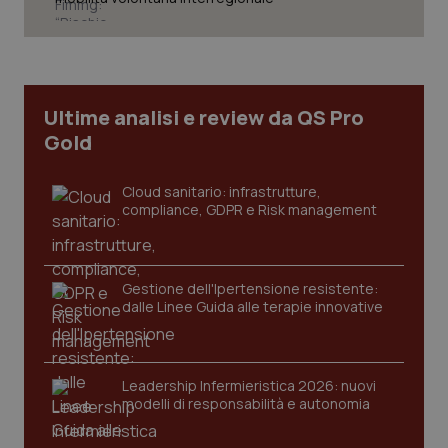
Necessari
Statistici
Marketing
I cookie necessari contribuiscono a rendere fruibile il
sito web abilitandone funzionalità di base quali la
navigazione sulle pagine e l'accesso alle aree
Ultime analisi e review da QS Pro
protette del sito. Il sito web non è in grado di
funzionare correttamente senza questi cookie.
Gold
Nome
Fornitore
/
Dominio
Scaden
Cloud sanitario: infrastrutture,
VISITOR_PRIVACY_METADATA
5 mesi
YouTube
settim
.youtube.com
compliance, GDPR e Risk management
Gestione dell'Ipertensione resistente:
dalle Linee Guida alle terapie innovative
Leadership Infermieristica 2026: nuovi
modelli di responsabilità e autonomia