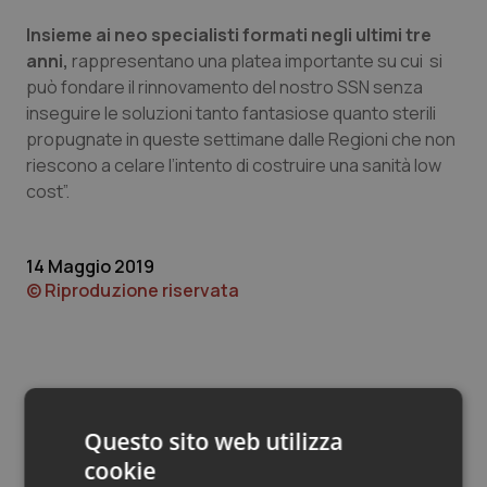
Valle D’Aosta
Oncodermatologia
Insieme ai neo specialisti formati negli ultimi tre
Veneto
Oncoematologia
anni,
rappresentano una platea importante su cui si
può fondare il rinnovamento del nostro SSN senza
inseguire le soluzioni tanto fantasiose quanto sterili
Oncologia & Nutrizione
propugnate in queste settimane dalle Regioni che non
riescono a celare l’intento di costruire una sanità low
Psoriasi & pelle
cost”.
Quotidiano Cardiologia
14 Maggio 2019
Quotidiano Chirurgia
© Riproduzione riservata
Quotidiano Oncologia
Quotidiano Pediatria
Questo sito web utilizza
Rene & patologie urogenitali
Potrebbe interessarti in
cookie