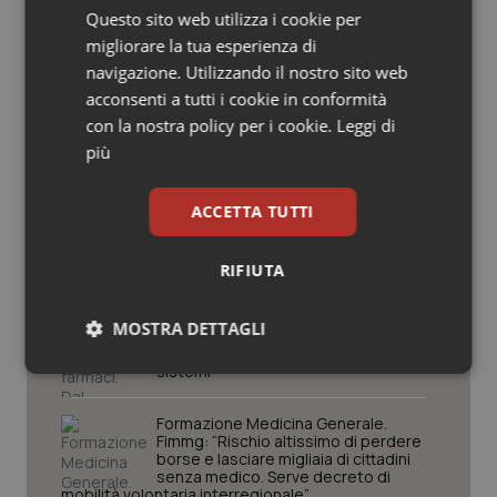
Lavoro e Professioni
Questo sito web utilizza i cookie per
Salute orale & impianti
migliorare la tua esperienza di
navigazione. Utilizzando il nostro sito web
Sangue & coagulazione
Decreto PA. Aiop e Aris:
acconsenti a tutti i cookie in conformità
“Preoccupazione per la mancata
con la nostra policy per i cookie.
approvazione dell’adeguamento
Leggi di
Tiroide
delle tariffe ospedaliere, così rinvio
più
rinnovo contratto sanità privata”
Tumore al seno
ACCETTA TUTTI
West Nile. Rete Izs: “Sorveglianza e
dati per evitare allarmismi. Italia
pronta”
Tumore ovarico
RIFIUTA
Tumori del Polmone & Testa Collo
Tracciabilità dei farmaci. Dal Ministero
MOSTRA DETTAGLI
le istruzioni per il Data Matrix. Entro l’8
febbraio 2027 l’adeguamento dei
Tumori gastrointestinali
sistemi
Necessari
Statistici
Marketing
Formazione Medicina Generale.
Ulcera & Reflusso
Fimmg: “Rischio altissimo di perdere
borse e lasciare migliaia di cittadini
senza medico. Serve decreto di
Vaccini
mobilità volontaria interregionale”