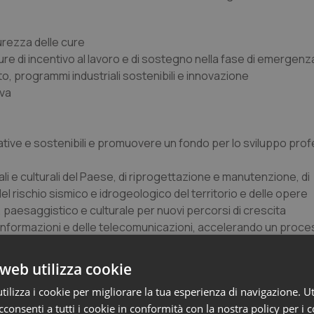
curezza delle cure
sure di incentivo al lavoro e di sostegno nella fase di emergenz
to, programmi industriali sostenibili e innovazione
iva
ive e sostenibili e promuovere un fondo per lo sviluppo pro
i e culturali del Paese, di riprogettazione e manutenzione, di
l rischio sismico e idrogeologico del territorio e delle opere
o, paesaggistico e culturale per nuovi percorsi di crescita
le informazioni e delle telecomunicazioni, accelerando un proce
web utilizza cookie
e della presidente del Cup
Marina Calderone
in occasione degl
ilizza i cookie per migliorare la tua esperienza di navigazione. Ut
abile che la categoria si trova a soffrire. Le politiche economic
consenti a tutti i cookie in conformità con la nostra policy per i 
lavoro e che, in molti casi, è un punto di raccordo irrinuncia