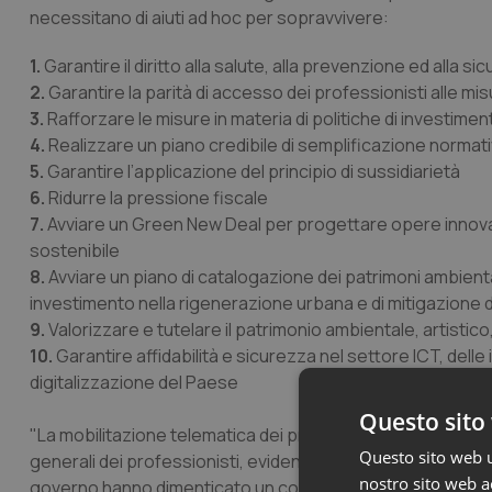
necessitano di aiuti ad hoc per sopravvivere:
1.
Garantire il diritto alla salute, alla prevenzione ed alla si
2.
Garantire la parità di accesso dei professionisti alle mi
3.
Rafforzare le misure in materia di politiche di investimen
4.
Realizzare un piano credibile di semplificazione normat
5.
Garantire l’applicazione del principio di sussidiarietà
6.
Ridurre la pressione fiscale
7.
Avviare un Green New Deal per progettare opere innovat
sostenibile
8.
Avviare un piano di catalogazione dei patrimoni ambiental
investimento nella rigenerazione urbana e di mitigazione de
9.
Valorizzare e tutelare il patrimonio ambientale, artistic
10.
Garantire affidabilità e sicurezza nel settore ICT, del
digitalizzazione del Paese
Questo sito 
"La mobilitazione telematica dei professionisti e le parol
Questo sito web ut
generali dei professionisti, evidenziano il disagio inaccett
nostro sito web ac
governo hanno dimenticato un comparto che crea ricchezza, 