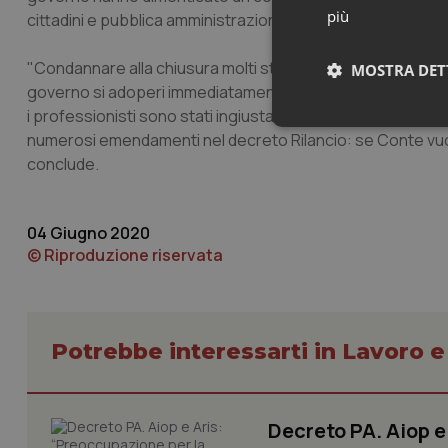
più
cittadini e pubblica amministrazione", ha detto
Andrea Man
"Condannare alla chiusura molti studi professionali avre
MOSTRA DET
governo si adoperi immediatamente per mettere in campo s
i professionisti sono stati ingiustamente esclusi, e per 
Neces
numerosi emendamenti nel decreto Rilancio: se Conte vuol d
conclude.
04 Giugno 2020
© Riproduzione riservata
I cookie necessari con
e l'accesso alle aree 
Potrebbe interessarti in Lavoro e
Nome
VISITOR_PRIVACY_
Decreto PA. Aiop 