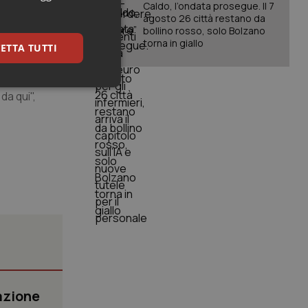
Caldo, l’ondata prosegue. Il 7
ioni.
agosto 26 città restano da
bollino rosso, solo Bolzano
torna in giallo
economico. Il
ETTA TUTTI
to dai quali
Presenteremo
keting
da qui",
igazione sulle pagine
kie.
er memorizzare le
utente per la loro
 dati sul consenso
azione
itiche e
tendo che le loro