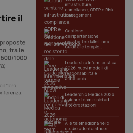
infrastrutture,
compliance, GDPR e Risk
management
ire il
Gestione
dell'Ipertensione
i proposte
resistente: dalle Linee
Guida alle terapie
o, tra le
innovative
di 600/1000
Leadership Infermieristica
va;
2026: nuovi modelli di
responsabilità e
autonomia
 il “loro
conferenza.
Leadership Medica 2026:
guidare team clinici ad
alte prestazioni
AI e telemedicina nello
studio odontoiatrico: