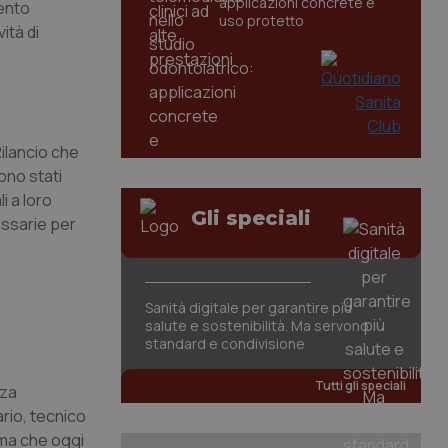
applicazioni concrete e
mento
uso protetto
vità di
Rilancio che
ono stati
i a loro
Gli speciali
essarie per
Sanità digitale per garantire più
salute e sostenibilità. Ma servono
standard e condivisione
Tutti gli speciali
nza
ario, tecnico
 ma che oggi