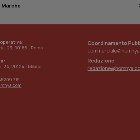
settimane
sistema di tracking solo in caso di utenti 
Marche
2 giorni
provider WelfareLink.
 operativa:
Coordinamento Pubbl
etta, 23, 00186 - Roma
commerciale@homnya
Redazione
va:
ni, 24, 20124 - Milano
redazione@homnya.c
45209 715
omnya.com