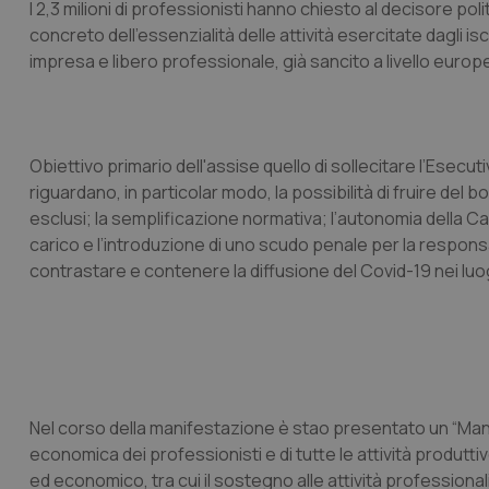
I 2,3 milioni di professionisti hanno chiesto al decisore poli
concreto dell'essenzialità delle attività esercitate dagli iscri
impresa e libero professionale, già sancito a livello europ
Obiettivo primario dell'assise quello di sollecitare l’Esecu
riguardano, in particolar modo, la possibilità di fruire del 
esclusi; la semplificazione normativa; l’autonomia della Cass
carico e l’introduzione di uno scudo penale per la respons
contrastare e contenere la diffusione del Covid-19 nei luog
Nel corso della manifestazione è stao presentato un “Manif
economica dei professionisti e di tutte le attività produtt
ed economico, tra cui il sostegno alle attività profession