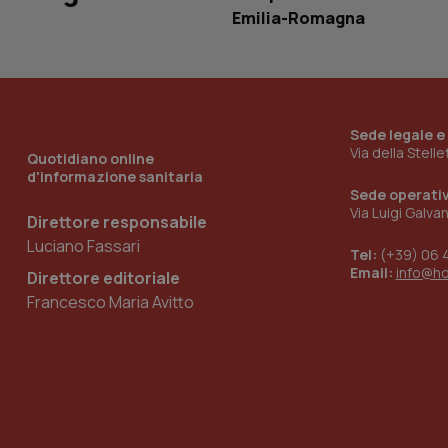
ironfish-tracking-
Emilia-Romagna
named-enable
Sede legale e
Via della Stell
Quotidiano online
d'informazione sanitaria
Sede operati
Via Luigi Galva
Direttore responsabile
Luciano Fassari
Tel:
(+39) 06 
Email:
info@h
Direttore editoriale
Francesco Maria Avitto