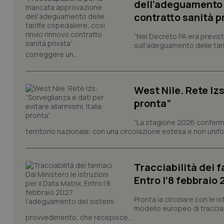
dell’adeguamento d
contratto sanità p
CookieScriptConse
“Nel Decreto PA era previst
sull'adeguamento delle tar
correggere un...
tracking-sites-ironf
tracking-enable
West Nile. Rete Izs
tracking-sites-ironf
session-id
pronta”
_ga
“La stagione 2026 conferma
territorio nazionale, con una circolazione estesa e non uniform
Tracciabilità dei f
Entro l’8 febbraio
PHPSESSID
Pronta la circolare con le i
modello europeo di tracciabi
provvedimento, che recepisce...