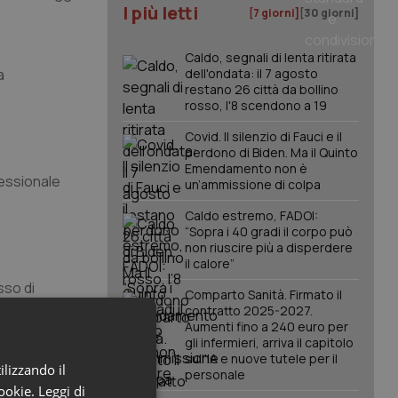
I più letti
[7 giorni]
[30 giorni]
Caldo, segnali di lenta ritirata
a
dell'ondata: il 7 agosto
restano 26 città da bollino
rosso, l'8 scendono a 19
Covid. Il silenzio di Fauci e il
perdono di Biden. Ma il Quinto
Emendamento non è
fessionale
un’ammissione di colpa
Caldo estremo, FADOI:
“Sopra i 40 gradi il corpo può
non riuscire più a disperdere
il calore”
sso di
Comparto Sanità. Firmato il
contratto 2025-2027.
Aumenti fino a 240 euro per
gli infermieri, arriva il capitolo
i Stati
sull'IA e nuove tutele per il
ilizzando il
he del
personale
cookie.
Leggi di
bile tra