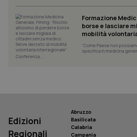
Formazione Medici
_ga_KM60CM4NPH
borse e lasciare m
mobilità volontari
Nome
“Come Paese non possiamo 
Nome
specifica in medicina gener
VISITOR_INFO1_LIV
Conferenza...
_ga_0VMQEQKQ1N
__Secure-YNID
YSC
Abruzzo
Edizioni
__Secure-
Basilicata
ROLLOUT_TOKEN
Calabria
Regionali
Campania
tracking-sites-