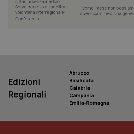
“Come Paese non possiamo 
specifica in medicina gener
Conferenza...
PHPSESSID
_ga_KM60CM4NPH
Abruzzo
Edizioni
Basilicata
Calabria
Regionali
Nome
Nome
Campania
VISITOR_INFO1_LIV
Emilia-Romagna
_ga_0VMQEQKQ1N
__Secure-YNID