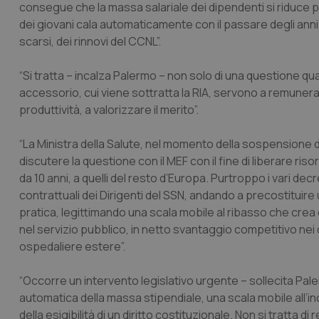
consegue che la massa salariale dei dipendenti si riduce p
dei giovani cala automaticamente con il passare degli anni.
scarsi, dei rinnovi del CCNL”.
“Si tratta – incalza Palermo – non solo di una questione quan
accessorio, cui viene sottratta la RIA, servono a remunerare
produttività, a valorizzare il merito”.
“La Ministra della Salute, nel momento della sospensione d
discutere la questione con il MEF con il fine di liberare riso
da 10 anni, a quelli del resto d’Europa. Purtroppo i vari de
contrattuali dei Dirigenti del SSN, andando a precostituire u
pratica, legittimando una scala mobile al ribasso che crea di
nel servizio pubblico, in netto svantaggio competitivo nei 
ospedaliere estere”.
“Occorre un intervento legislativo urgente – sollecita Pa
automatica della massa stipendiale, una scala mobile all’inc
della esigibilità di un diritto costituzionale. Non si tratta 