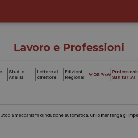
Lavoro e Professioni
e
Studi e
Lettere al
Edizioni
Professionis
QS Pro
Analisi
direttore
Regionali
Sanitari.AI
“Stop a meccanismi di riduzione automatica. Grillo mantenga gli imp