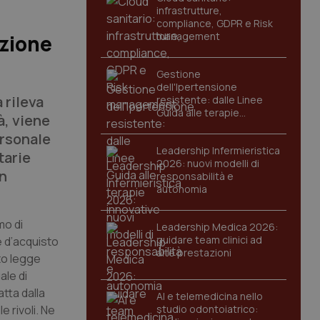
infrastrutture,
compliance, GDPR e Risk
management
uzione
Gestione
dell'Ipertensione
 rileva
resistente: dalle Linee
Guida alle terapie
à, viene
innovative
ersonale
Leadership Infermieristica
tarie
2026: nuovi modelli di
in
responsabilità e
autonomia
mo di
Leadership Medica 2026:
guidare team clinici ad
e d’acquisto
alte prestazioni
to legge
ale di
tta dalla
AI e telemedicina nello
 rivoli. Ne
studio odontoiatrico: