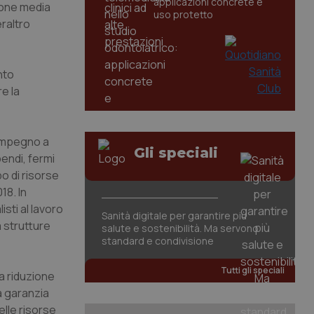
applicazioni concrete e
ione media
uso protetto
eraltro
nto
e la
’impegno a
Gli speciali
pendi, fermi
po di risorse
18. In
isti al lavoro
Sanità digitale per garantire più
a strutture
salute e sostenibilità. Ma servono
standard e condivisione
Tutti gli speciali
a riduzione
a garanzia
elle risorse