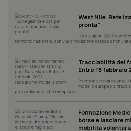
I cookie necessari con
e l'accesso alle aree 
West Nile. Rete Izs
Nome
pronta”
VISITOR_PRIVACY_
“La stagione 2026 conferma
territorio nazionale, con una circolazione estesa e non uniform
CookieScriptConse
Tracciabilità dei f
Entro l’8 febbraio
Pronta la circolare con le i
tracking-sites-ironf
modello europeo di tracciabi
tracking-enable
provvedimento, che recepisce...
tracking-sites-ironf
session-id
Formazione Medici
_ga
borse e lasciare m
mobilità volontari