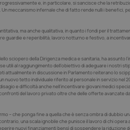
rogressivamente e, in particolare, si sancisce che la retribuz
 Un meccanismo infernale che di fatto rende nulli i benefici, p
titativa, ma anche qualitativa, in quanto i fondi per il trattame
 guardie e reperibilità, lavoro notturno e festivo, a incentivar
ello sciopero della Dirigenza medica e sanitaria, ha assunto l
rse utili al raggiungimento dell’obiettivo di adeguare i nostri sti
creti attualmente in discussione in Parlamento reiterano lo scip
n nuovo tetto individuale riferito al personale in servizio nel 20
sagio e difficoltà anche nell’incentivare giovani medici special
confronti del lavoro privato oltre che delle offerte avanzate d
lermo – che ponga fine a quella che è senza ombra di dubbio un
ontrario, una scala ignobile che punisce il lavoro di chi opera 
di reperire nuovi finanziamenti bensì di sospendere la riduzione d