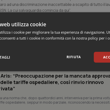
aro ad una discriminazione inaccettabile a scapito di tutto il l
SSN. La cui salvaguardia comincia da qui”.
web utilizza cookie
ilizza i cookie per migliorare la tua esperienza di navigazione. Ut
consenti a tutti i cookie in conformità con la nostra policy per i 
 Professioni
RIFIUTA
TAGLI
ACC
sari
Statistici
Mar
e Aris: “Preoccupazione per la mancata approv
elle tariffe ospedaliere, così rinvio rinnovo
rivata”
a una norma che, dopo quattordici anni, interveniva per la prima volt
iffe ospedaliere, seppur in modo parziale, riconoscendo la necessit
Necessari
Statistici
Marketing