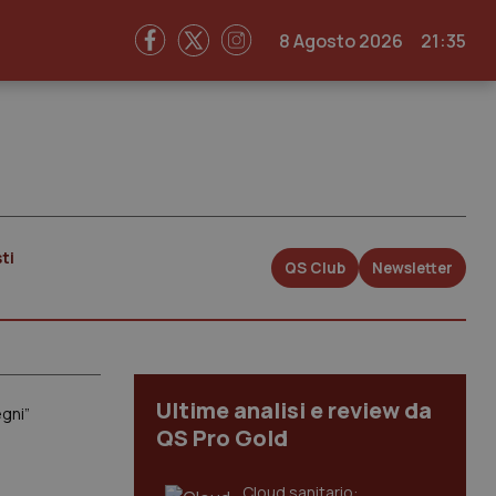
8 Agosto 2026
21:35
ti
QS Club
Newsletter
Ultime analisi e review da
egni”
QS Pro Gold
Cloud sanitario: