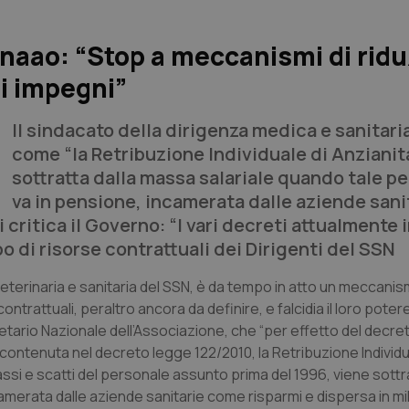
Anaao: “Stop a meccanismi di rid
i impegni”
Il sindacato della dirigenza medica e sanitaria
come “la Retribuzione Individuale di Anzianit
sottratta dalla massa salariale quando tale p
va in pensione, incamerata dalle aziende sani
i critica il Governo: “I vari decreti attualmente 
o di risorse contrattuali dei Dirigenti del SSN
terinaria e sanitaria del SSN, è da tempo in atto un meccanis
ntrattuali, peraltro ancora da definire, e falcidia il loro poter
etario Nazionale dell’Associazione, che “per effetto del decre
 contenuta nel decreto legge 122/2010, la Retribuzione Individu
assi e scatti del personale assunto prima del 1996, viene sottra
erata dalle aziende sanitarie come risparmi e dispersa in mille