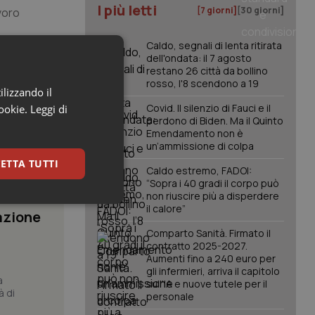
I più letti
[7 giorni]
[30 giorni]
avoro
Caldo, segnali di lenta ritirata
dell'ondata: il 7 agosto
restano 26 città da bollino
rosso, l'8 scendono a 19
ilizzando il
Covid. Il silenzio di Fauci e il
cookie.
Leggi di
perdono di Biden. Ma il Quinto
Emendamento non è
un’ammissione di colpa
ETTA TUTTI
Caldo estremo, FADOI:
“Sopra i 40 gradi il corpo può
non riuscire più a disperdere
keting
il calore”
azione
Comparto Sanità. Firmato il
contratto 2025-2027.
Aumenti fino a 240 euro per
gli infermieri, arriva il capitolo
a
sull'IA e nuove tutele per il
à di
personale