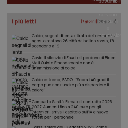
I più letti
[7 giorni]
[30 giorni]
Caldo, segnali di lenta ritirata dell'ondata: il 7
agosto restano 26 città da bollino rosso, l'8
scendono a 19
Covid. Il silenzio di Fauci e il perdono di Biden.
Ma il Quinto Emendamento non è
un’ammissione di colpa
Caldo estremo, FADOI: “Sopra i 40 gradi il
corpo può non riuscire più a disperdere il
calore”
PHPSESSID
Sessio
PHP.net
Comparto Sanità. Firmato il contratto 2025-
www.quotidianosanita.it
2027. Aumenti fino a 240 euro per gli
infermieri, arriva il capitolo sull'IA e nuove
tutele per il personale
Eclissi solare del 12 agosto 2026, come