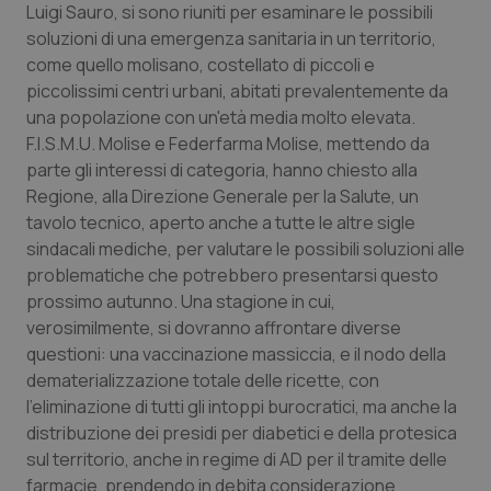
Luigi Sauro, si sono riuniti per esaminare le possibili
Piemonte
HIV
soluzioni di una emergenza sanitaria in un territorio,
come quello molisano, costellato di piccoli e
piccolissimi centri urbani, abitati prevalentemente da
Provincia Autonoma di Bolzano
Infezioni & Febbre
una popolazione con un'età media molto elevata.
F.I.S.M.U. Molise e Federfarma Molise, mettendo da
Provincia Autonoma di Trento
Ipertensione & Scompenso
parte gli interessi di categoria, hanno chiesto alla
Regione, alla Direzione Generale per la Salute, un
Puglia
Malattie rare
tavolo tecnico, aperto anche a tutte le altre sigle
sindacali mediche, per valutare le possibili soluzioni alle
Sardegna
Malattia di Crohn & Rettocolite Ulcerosa
problematiche che potrebbero presentarsi questo
prossimo autunno. Una stagione in cui,
Sicilia
Neuroscienze & patologie neurodegenerative
verosimilmente, si dovranno affrontare diverse
questioni: una vaccinazione massiccia, e il nodo della
Toscana
Obesità
dematerializzazione totale delle ricette, con
l'eliminazione di tutti gli intoppi burocratici, ma anche la
distribuzione dei presidi per diabetici e della protesica
Umbria
Oftalmologia
sul territorio, anche in regime di AD per il tramite delle
farmacie, prendendo in debita considerazione