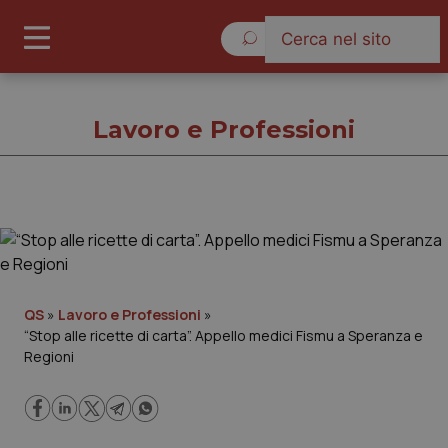
Sabato 8 Agosto 2026
Lavoro e Professioni
Lavoro e Professioni
Cronache
QS
»
Lavoro e Professioni
»
“Stop alle ricette di carta”. Appello medici Fismu a Speranza e
Governo e Parlamento
Regioni
Regioni e Asl
Lavoro e Professioni