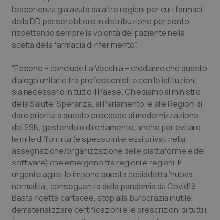
Valle D’Aosta
Oncodermatologia
l'esperienza già avuta da altre regioni per cui i farmaci
della DD passerebbero in distribuzione per conto,
Veneto
Oncoematologia
rispettando sempre la volontà del paziente nella
scelta della farmacia di riferimento”.
Oncologia & Nutrizione
“Ebbene – conclude La Vecchia – crediamo che questo
Psoriasi & pelle
dialogo unitario tra professionisti e con le istituzioni,
sia necessario in tutto il Paese. Chiediamo al ministro
Quotidiano Cardiologia
della Salute, Speranza, al Parlamento, e alle Regioni di
dare priorità a questo processo di modernizzazione
del SSN, gestendolo direttamente, anche per evitare
Quotidiano Chirurgia
le mille difformità (e spesso interessi privati nella
assegnazione/organizzazione delle piattaforme e dei
Quotidiano Oncologia
software) che emergono tra regioni e regioni. È
urgente agire, lo impone questa cosiddetta ‘nuova
Quotidiano Pediatria
normalità’, conseguenza della pandemia da Covid19.
Basta ricette cartacee, stop alla burocrazia inutile,
Rene & patologie urogenitali
dematerializzare certificazioni e le prescrizioni di tutti i