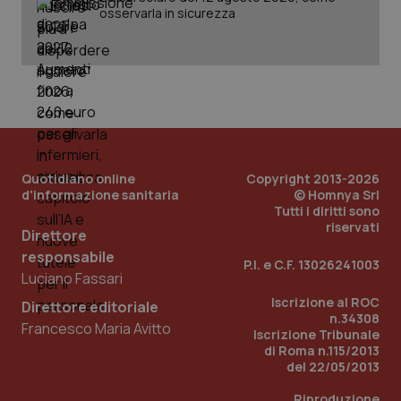
osservarla in sicurezza
Quotidiano online
Copyright 2013-2026
d'informazione sanitaria
© Homnya Srl
Tutti i diritti sono
riservati
_ga_KM60CM4NPH
.quotidianosanita.it
1 anno
Direttore
mes
responsabile
P.I. e C.F. 13026241003
Luciano Fassari
Iscrizione al ROC
Direttore editoriale
n.34308
Francesco Maria Avitto
Iscrizione Tribunale
di Roma n.115/2013
del 22/05/2013
Riproduzione