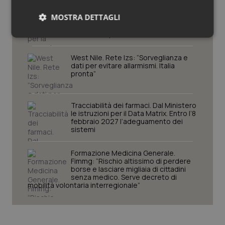
Decreto PA. Aiop e Aris:
“Preoccupazione per la mancata
MOSTRA DETTAGLI
approvazione dell’adeguamento
delle tariffe ospedaliere, così rinvio
rinnovo contratto sanità privata”
Necessari
Statistici
Marketing
West Nile. Rete Izs: “Sorveglianza e
dati per evitare allarmismi. Italia
pronta”
Tracciabilità dei farmaci. Dal Ministero
Necessari
Statistici
Marketing
le istruzioni per il Data Matrix. Entro l’8
febbraio 2027 l’adeguamento dei
I cookie necessari contribuiscono a rendere fruibile il
sistemi
sito web abilitandone funzionalità di base quali la
navigazione sulle pagine e l'accesso alle aree
protette del sito. Il sito web non è in grado di
Formazione Medicina Generale.
funzionare correttamente senza questi cookie.
Fimmg: “Rischio altissimo di perdere
borse e lasciare migliaia di cittadini
Nome
Fornitore
/
Dominio
Scaden
senza medico. Serve decreto di
mobilità volontaria interregionale”
VISITOR_PRIVACY_METADATA
5 mesi
YouTube
settim
.youtube.com