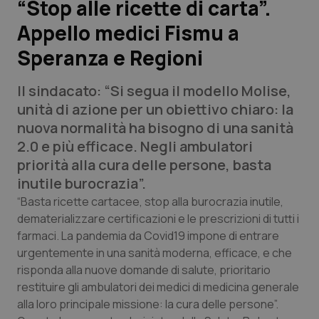
“Stop alle ricette di carta”.
Appello medici Fismu a
Scienza e Farmaci
Speranza e Regioni
Studi e Analisi
Il sindacato: “Si segua il modello Molise,
Lettere al direttore
unità di azione per un obiettivo chiaro: la
nuova normalità ha bisogno di una sanità
Edizioni Regionali
2.0 e più efficace. Negli ambulatori
priorità alla cura delle persone, basta
QS Pro
inutile burocrazia”.
“Basta ricette cartacee, stop alla burocrazia inutile,
Professionisti Sanitari.AI
dematerializzare certificazioni e le prescrizioni di tutti i
farmaci. La pandemia da Covid19 impone di entrare
urgentemente in una sanità moderna, efficace, e che
Abruzzo
QS Pro Gold
risponda alla nuove domande di salute, prioritario
restituire gli ambulatori dei medici di medicina generale
QS Club
Newsletter
Basilicata
Artrite & artrosi
alla loro principale missione: la cura delle persone”.