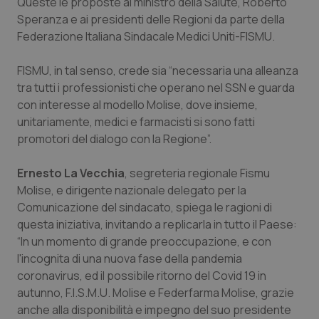
Queste le proposte al ministro della Salute, Roberto
Calabria
Asma & BPCO
Speranza e ai presidenti delle Regioni da parte della
Federazione Italiana Sindacale Medici Uniti-FISMU.
Campania
Car-T
FISMU, in tal senso, crede sia “necessaria una alleanza
Emilia-Romagna
Colesterolo & coronaropatie
tra tutti i professionisti che operano nel SSN e guarda
con interesse al modello Molise, dove insieme,
Friuli Venezia Giulia
Dermatite Atopica
unitariamente, medici e farmacisti si sono fatti
promotori del dialogo con la Regione”.
Lazio
Diabete & glucometri
Ernesto La Vecchia
, segreteria regionale Fismu
Molise, e dirigente nazionale delegato per la
Liguria
Disturbi dell’umore
Comunicazione del sindacato, spiega le ragioni di
questa iniziativa, invitando a replicarla in tutto il Paese:
Lombardia
Dolore
“In un momento di grande preoccupazione, e con
l'incognita di una nuova fase della pandemia
Marche
Donna & Salute
coronavirus, ed il possibile ritorno del Covid 19 in
autunno, F.I.S.M.U. Molise e Federfarma Molise, grazie
Molise
Epatiti
anche alla disponibilità e impegno del suo presidente