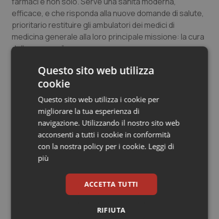
farmaci e non solo. Serve una sanità moderna,
Salute orale & impianti
efficace, e che risponda alla nuove domande di salute,
prioritario restituire gli ambulatori dei medici di
Sangue & coagulazione
medicina generale alla loro principale missione: la cura
delle persone”.
Tiroide
Questo sito web utilizza
cookie
09 Giugno 2020
Tumore al seno
© Riproduzione riservata
Questo sito web utilizza i cookie per
migliorare la tua esperienza di
Tumore ovarico
navigazione. Utilizzando il nostro sito web
acconsenti a tutti i cookie in conformità
Tumori del Polmone & Testa Collo
con la nostra policy per i cookie.
Leggi di
più
Tumori gastrointestinali
Potrebbe interessarti in
ACCETTA TUTTI
Lavoro e Professioni
Ulcera & Reflusso
RIFIUTA
Vaccini