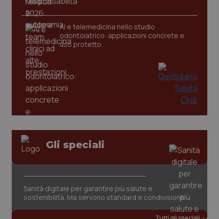
AI e telemedicina nello studio
tracking-sites-ironfish-
www.quotidianosanita.it
4
odontoiatrico: applicazioni concrete e
tracking-enable
settim
2 gior
uso protetto
tracking-sites-ironfish-
www.quotidianosanita.it
4
session-id
settim
2 gior
_ga
1 anno
Google LLC
Gli speciali
mes
.quotidianosanita.it
Sanità digitale per garantire più salute e
sostenibilità. Ma servono standard e condivisione
Tutti gli speciali