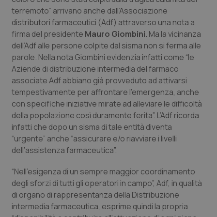
Calabria
Asma & BPCO
terremoto” arrivano anche dall’Associazione
distributori farmaceutici (Adf) attraverso una nota a
Campania
Car-T
firma del presidente
Mauro Giombini.
Ma la vicinanza
dell’Adf alle persone colpite dal sisma non si ferma alle
parole. Nella nota Giombini evidenzia infatti come “le
Emilia-Romagna
Colesterolo & coronaropatie
Aziende di distribuzione intermedia del farmaco
associate Adf abbiano già provveduto ad attivarsi
Friuli Venezia Giulia
Dermatite Atopica
tempestivamente per affrontare l’emergenza, anche
con specifiche iniziative mirate ad alleviare le difficoltà
Lazio
Diabete & glucometri
della popolazione così duramente ferita”. L’Adf ricorda
infatti che dopo un sisma di tale entità diventa
Liguria
Disturbi dell’umore
“urgente” anche “assicurare e/o riavviare i livelli
dell’assistenza farmaceutica”.
Lombardia
Dolore
“Nell’esigenza di un sempre maggior coordinamento
degli sforzi di tutti gli operatori in campo”, Adf, in qualità
Marche
Donna & Salute
di organo di rappresentanza della Distribuzione
intermedia farmaceutica, esprime quindi la propria
Molise
Epatiti