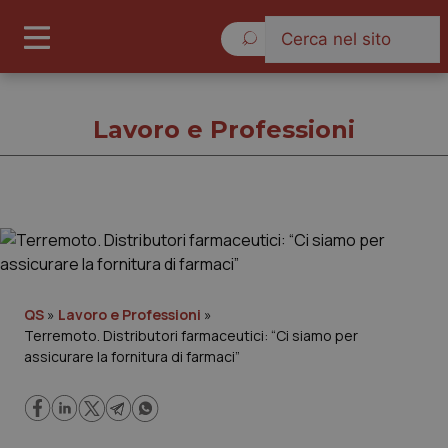
Venerdì 7 Agosto 2026
Lavoro e Professioni
Lavoro e Professioni
Cronache
QS
»
Lavoro e Professioni
»
Terremoto. Distributori farmaceutici: “Ci siamo per
Governo e Parlamento
assicurare la fornitura di farmaci”
Regioni e Asl
Lavoro e Professioni