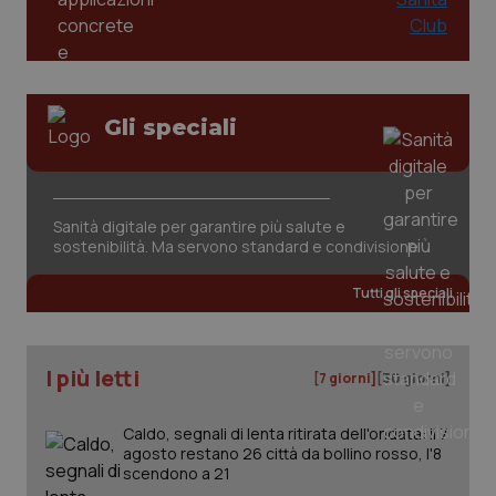
Gli speciali
tracking-sites-ironfish-
www.quotidianosanita.it
4
Sanità digitale per garantire più salute e
tracking-enable
settim
2 gior
sostenibilità. Ma servono standard e condivisione
Tutti gli speciali
tracking-sites-ironfish-
www.quotidianosanita.it
4
session-id
settim
2 gior
I più letti
[7 giorni]
[30 giorni]
Caldo, segnali di lenta ritirata dell'ondata: il 7
agosto restano 26 città da bollino rosso, l'8
_ga
1 anno
Google LLC
scendono a 21
mes
.quotidianosanita.it