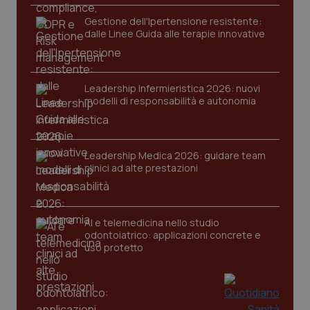
funzionare correttamente senza questi cookie.
Gestione dell'Ipertensione resistente:
Nome
Fornitore
/
Dominio
Scaden
dalle Linee Guida alle terapie innovative
VISITOR_PRIVACY_METADATA
5 mesi
YouTube
settim
.youtube.com
Leadership Infermieristica 2026: nuovi
modelli di responsabilità e autonomia
Leadership Medica 2026: guidare team
clinici ad alte prestazioni
AI e telemedicina nello studio
odontoiatrico: applicazioni concrete e
uso protetto
CookieScriptConsent
5 mesi
CookieScript
settim
www.quotidianosanita.it