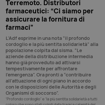
Terremoto. Distributori
farmaceutici: “Ci siamo per
Scienza e Farmaci
assicurare la fornitura di
Studi e Analisi
farmaci”
Lettere al direttore
L’Adf esprime in una nota “il profondo
cordoglio e la più sentita solidarietà” alla
Edizioni Regionali
popolazione colpita dal sisma. “Le
aziende della distribuzione intermedia
QS Pro
hanno già provveduto ad attivarsi
tempestivamente per affrontare
Professionisti Sanitari.AI
l’emergenza”. Ora pronti a “contribuire
all’attuazione di ogni piano in accordo
Abruzzo
QS Pro Gold
con le disposizioni delle Autorità e degli
Organismi di soccorso”.
QS Club
Newsletter
Basilicata
Artrite & artrosi
“Profondo cordoglio” e “la più sentita solidarietà a tutti
coloro che sono stati colpiti dalla tragica calamità del