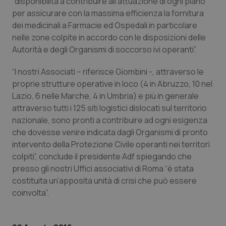
“disponibilità a contribuire all’attuazione di ogni piano
per assicurare con la massima efficienza la fornitura
Piemonte
HIV
dei medicinali a Farmacie ed Ospedali in particolare
nelle zone colpite in accordo con le disposizioni delle
Provincia Autonoma di Bolzano
Infezioni & Febbre
Autorità e degli Organismi di soccorso ivi operanti”.
Provincia Autonoma di Trento
Ipertensione & Scompenso
“I nostri Associati – riferisce Giombini -, attraverso le
proprie strutture operative in loco (4 in Abruzzo, 10 nel
Lazio, 6 nelle Marche, 4 in Umbria) e più in generale
Puglia
Malattie rare
attraverso tutti i 125 siti logistici dislocati sul territorio
nazionale, sono pronti a contribuire ad ogni esigenza
Sardegna
Malattia di Crohn & Rettocolite Ulcerosa
che dovesse venire indicata dagli Organismi di pronto
intervento della Protezione Civile operanti nei territori
Sicilia
Neuroscienze & patologie neurodegenerative
colpiti”, conclude il presidente Adf spiegando che
presso gli nostri Uffici associativi di Roma “è stata
Toscana
Obesità
costituita un’apposita unità di crisi che può essere
coinvolta”.
Umbria
Oftalmologia