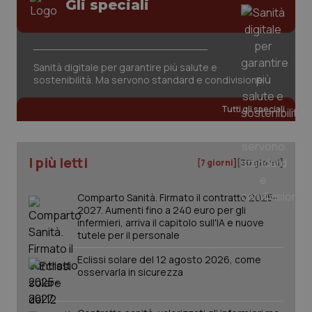
Gli speciali
Sanità digitale per garantire più salute e
sostenibilità. Ma servono standard e condivisione
tracking-sites-ironfish-
www.quotidianosanita.it
4
tracking-enable
settim
Tutti gli speciali
2 gior
I più letti
[7 giorni]
[30 giorni]
tracking-sites-ironfish-
www.quotidianosanita.it
4
session-id
settim
2 gior
Comparto Sanità. Firmato il contratto 2025-
2027. Aumenti fino a 240 euro per gli
infermieri, arriva il capitolo sull'IA e nuove
tutele per il personale
_ga
1 anno
Google LLC
Eclissi solare del 12 agosto 2026, come
mes
.quotidianosanita.it
osservarla in sicurezza