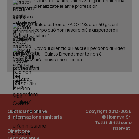
Contratto sanità, valorizzati gli infermieri ma
penalizzate le altre professioni
Caldo estremo, FADOI: “Sopra i 40 gradi il
corpo può non riuscire più a disperdere il
calore”
Covid. Il silenzio di Fauci e il perdono di Biden.
Ma il Quinto Emendamento non è
un’ammissione di colpa
Quotidiano online
Copyright 2013-2026
d'informazione sanitaria
© Homnya Srl
Tutti i diritti sono
riservati
Direttore
PHPSESSID
Sessio
PHP.net
www.quotidianosanita.it
responsabile