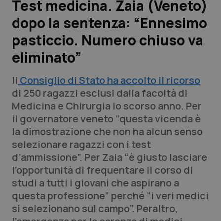
Test medicina. Zaia (Veneto)
dopo la sentenza: “Ennesimo
Scienza e Farmaci
pasticcio. Numero chiuso va
Studi e Analisi
eliminato”
Lettere al direttore
Il
Consiglio di Stato ha accolto il ricorso
di 250 ragazzi esclusi dalla facoltà di
Edizioni Regionali
Medicina e Chirurgia lo scorso anno. Per
il governatore veneto “questa vicenda è
QS Pro
la dimostrazione che non ha alcun senso
selezionare ragazzi con i test
Professionisti Sanitari.AI
d’ammissione”. Per Zaia “è giusto lasciare
l’opportunità di frequentare il corso di
Abruzzo
QS Pro Gold
studi a tutti i giovani che aspirano a
questa professione” perché “i veri medici
QS Club
Newsletter
Basilicata
Artrite & artrosi
si selezionano sul campo”. Peraltro,