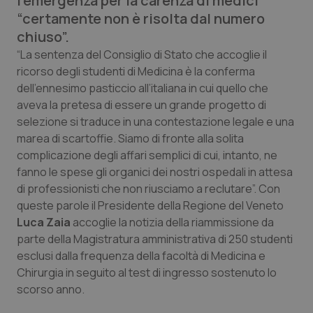
l’emergenza per la carenza di medici
Calabria
Asma & BPCO
“certamente non è risolta dal numero
chiuso”.
Campania
Car-T
“La sentenza del Consiglio di Stato che accoglie il
ricorso degli studenti di Medicina è la conferma
Emilia-Romagna
Colesterolo & coronaropatie
dell’ennesimo pasticcio all’italiana in cui quello che
aveva la pretesa di essere un grande progetto di
Friuli Venezia Giulia
Dermatite Atopica
selezione si traduce in una contestazione legale e una
marea di scartoffie. Siamo di fronte alla solita
complicazione degli affari semplici di cui, intanto, ne
Lazio
Diabete & glucometri
fanno le spese gli organici dei nostri ospedali in attesa
di professionisti che non riusciamo a reclutare”. Con
Liguria
Disturbi dell’umore
queste parole il Presidente della Regione del Veneto
Luca Zaia
accoglie la notizia della riammissione da
Lombardia
Dolore
parte della Magistratura amministrativa di 250 studenti
esclusi dalla frequenza della facoltà di Medicina e
Marche
Donna & Salute
Chirurgia in seguito al test di ingresso sostenuto lo
scorso anno.
Molise
Epatiti