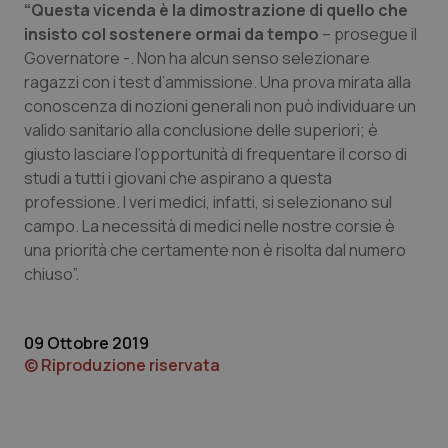
“Questa vicenda è la dimostrazione di quello che
insisto col sostenere ormai da tempo
Piemonte
HIV
– prosegue il
Governatore -. Non ha alcun senso selezionare
ragazzi con i test d’ammissione. Una prova mirata alla
Provincia Autonoma di Bolzano
Infezioni & Febbre
conoscenza di nozioni generali non può individuare un
valido sanitario alla conclusione delle superiori; è
Provincia Autonoma di Trento
Ipertensione & Scompenso
giusto lasciare l’opportunità di frequentare il corso di
studi a tutti i giovani che aspirano a questa
Puglia
Malattie rare
professione. I veri medici, infatti, si selezionano sul
campo. La necessità di medici nelle nostre corsie è
Sardegna
Malattia di Crohn & Rettocolite Ulcerosa
una priorità che certamente non è risolta dal numero
chiuso”.
Sicilia
Neuroscienze & patologie neurodegenerative
09 Ottobre 2019
Toscana
Obesità
© Riproduzione riservata
Umbria
Oftalmologia