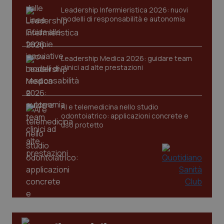
VISITOR_PRIVACY_METADATA
5 mesi
YouTube
Leadership Infermieristica 2026: nuovi
settim
.youtube.com
modelli di responsabilità e autonomia
Leadership Medica 2026: guidare team
clinici ad alte prestazioni
AI e telemedicina nello studio
odontoiatrico: applicazioni concrete e
uso protetto
CookieScriptConsent
5 mesi
CookieScript
settim
www.quotidianosanita.it