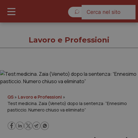
Giovedì 6 Agosto 2026
Lavoro e Professioni
Lavoro e Professioni
Cronache
QS
»
Lavoro e Professioni
»
Test medicina. Zaia (Veneto) dopo la sentenza: “Ennesimo
Governo e Parlamento
pasticcio. Numero chiuso va eliminato”
Regioni e Asl
Lavoro e Professioni