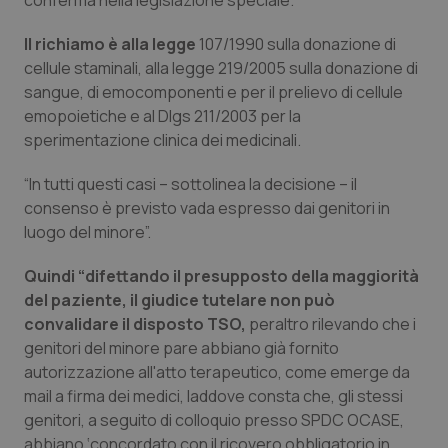
conferma nella legislazione speciale.
Valle D’Aosta
Oncodermatologia
Il richiamo è alla legge
107/1990 sulla donazione di
Veneto
Oncoematologia
cellule staminali, alla legge 219/2005 sulla donazione di
sangue, di emocomponenti e per il prelievo di cellule
Oncologia & Nutrizione
emopoietiche e al Dlgs 211/2003 per la
sperimentazione clinica dei medicinali.
Psoriasi & pelle
“In tutti questi casi – sottolinea la decisione – il
consenso è previsto vada espresso dai genitori in
Quotidiano Cardiologia
luogo del minore”.
Quotidiano Chirurgia
Quindi “difettando il presupposto della maggiorità
del paziente, il giudice tutelare non può
Quotidiano Oncologia
convalidare il disposto TSO,
peraltro rilevando che i
genitori del minore pare abbiano già fornito
Quotidiano Pediatria
autorizzazione all'atto terapeutico, come emerge da
mail a firma dei medici, laddove consta che, gli stessi
Rene & patologie urogenitali
genitori, a seguito di colloquio presso SPDC OCASE,
abbiano ‘concordato con il ricovero obbligatorio in