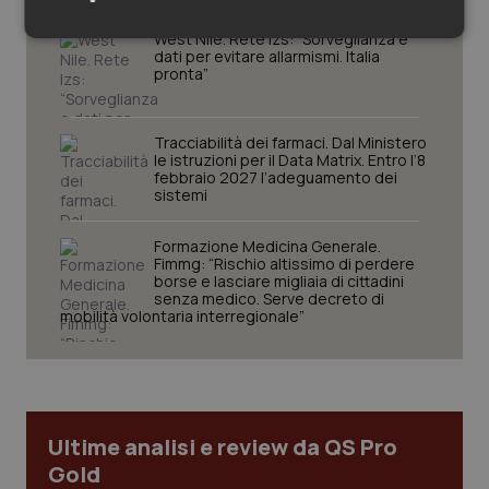
West Nile. Rete Izs: “Sorveglianza e
Necessari
Statistici
Marketing
dati per evitare allarmismi. Italia
pronta”
Tracciabilità dei farmaci. Dal Ministero
le istruzioni per il Data Matrix. Entro l’8
febbraio 2027 l’adeguamento dei
sistemi
Necessari
Statistici
Marketing
I cookie necessari contribuiscono a rendere fruibile il
Formazione Medicina Generale.
sito web abilitandone funzionalità di base quali la
Fimmg: “Rischio altissimo di perdere
navigazione sulle pagine e l'accesso alle aree
borse e lasciare migliaia di cittadini
protette del sito. Il sito web non è in grado di
senza medico. Serve decreto di
funzionare correttamente senza questi cookie.
mobilità volontaria interregionale”
Nome
Fornitore
/
Dominio
Scaden
VISITOR_PRIVACY_METADATA
5 mesi
YouTube
settim
.youtube.com
Ultime analisi e review da QS Pro
Gold