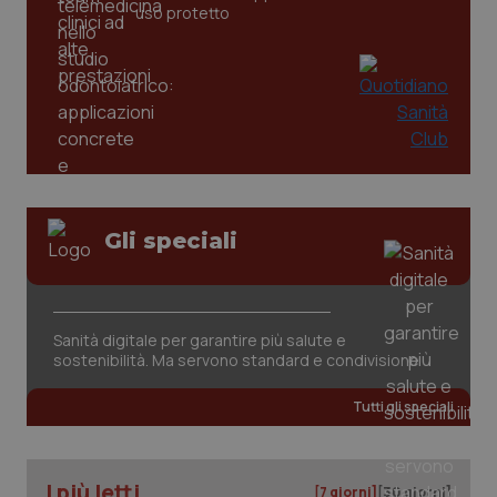
uso protetto
tracking-sites-ironfish-
www.quotidianosanita.it
4
tracking-enable
settim
2 gior
tracking-sites-ironfish-
www.quotidianosanita.it
4
session-id
settim
2 gior
Gli speciali
_ga
1 anno
Google LLC
mes
.quotidianosanita.it
Sanità digitale per garantire più salute e
sostenibilità. Ma servono standard e condivisione
Tutti gli speciali
I più letti
[7 giorni]
[30 giorni]