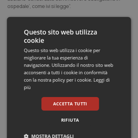
ospedale’, come ivi si legge”.
Salute orale & impianti
Sangue & coagulazione
21 Maggio 2018
Questo sito web utilizza
© Riproduzione riservata
Tiroide
cookie
Questo sito web utilizza i cookie per
Tumore al seno
migliorare la tua esperienza di
navigazione. Utilizzando il nostro sito web
Tumore ovarico
acconsenti a tutti i cookie in conformità
con la nostra policy per i cookie.
Leggi di
Potrebbe interessarti in
Tumori del Polmone & Testa Collo
più
Lavoro e Professioni
Tumori gastrointestinali
ACCETTA TUTTI
Decreto PA. Aiop e Aris:
Ulcera & Reflusso
“Preoccupazione per la mancata
RIFIUTA
approvazione dell’adeguamento
delle tariffe ospedaliere, così rinvio
Vaccini
rinnovo contratto sanità privata”
MOSTRA DETTAGLI