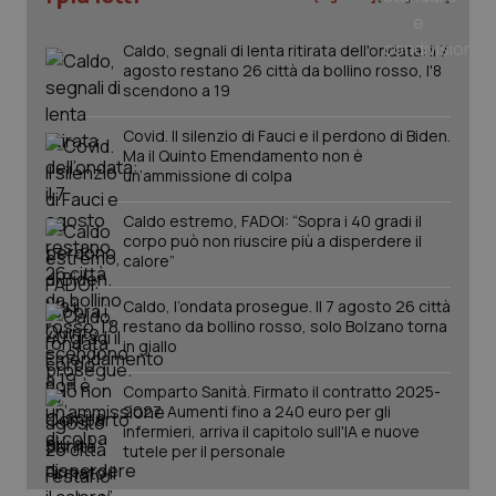
Caldo, segnali di lenta ritirata dell'ondata: il 7
agosto restano 26 città da bollino rosso, l'8
scendono a 19
Covid. Il silenzio di Fauci e il perdono di Biden.
Ma il Quinto Emendamento non è
un’ammissione di colpa
Caldo estremo, FADOI: “Sopra i 40 gradi il
corpo può non riuscire più a disperdere il
calore”
Caldo, l’ondata prosegue. Il 7 agosto 26 città
restano da bollino rosso, solo Bolzano torna
PHPSESSID
Sessio
PHP.net
in giallo
www.quotidianosanita.it
Comparto Sanità. Firmato il contratto 2025-
2027. Aumenti fino a 240 euro per gli
infermieri, arriva il capitolo sull'IA e nuove
tutele per il personale