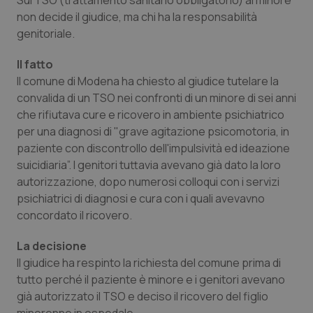
Sul TSO (trattamento sanitario obbligatorio) al minore
Calabria
Asma & BPCO
non decide il giudice, ma chi ha la responsabilità
genitoriale.
Campania
Car-T
Il fatto
Il comune di Modena ha chiesto al giudice tutelare la
Emilia-Romagna
Colesterolo & coronaropatie
convalida di un TSO nei confronti di un minore di sei anni
che rifiutava cure e ricovero in ambiente psichiatrico
Friuli Venezia Giulia
Dermatite Atopica
per una diagnosi di "grave agitazione psicomotoria, in
paziente con discontrollo dell'impulsività ed ideazione
Lazio
Diabete & glucometri
suicidiaria”. I genitori tuttavia avevano già dato la loro
autorizzazione, dopo numerosi colloqui con i servizi
Liguria
Disturbi dell’umore
psichiatrici di diagnosi e cura con i quali avevavno
concordato il ricovero.
Lombardia
Dolore
La decisione
Il giudice ha respinto la richiesta del comune prima di
Marche
Donna & Salute
tutto perché il paziente è minore e i genitori avevano
già autorizzato il TSO e deciso il ricovero del figlio
Molise
Epatiti