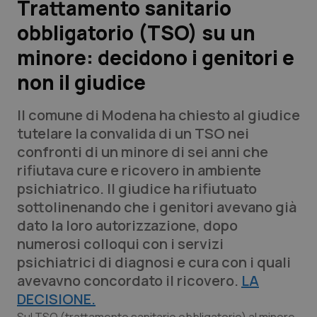
Trattamento sanitario
obbligatorio (TSO) su un
Scienza e Farmaci
minore: decidono i genitori e
Studi e Analisi
non il giudice
Lettere al direttore
Il comune di Modena ha chiesto al giudice
tutelare la convalida di un TSO nei
Edizioni Regionali
confronti di un minore di sei anni che
rifiutava cure e ricovero in ambiente
QS Pro
psichiatrico. Il giudice ha rifiutuato
sottolinenando che i genitori avevano già
Professionisti Sanitari.AI
dato la loro autorizzazione, dopo
numerosi colloqui con i servizi
Abruzzo
QS Pro Gold
psichiatrici di diagnosi e cura con i quali
avevavno concordato il ricovero.
LA
QS Club
Newsletter
Basilicata
Artrite & artrosi
DECISIONE.