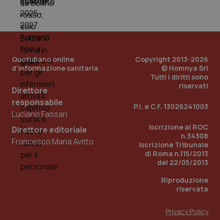
Quotidiano online
Copyright 2013-2026
d'informazione sanitaria
© Homnya Srl
Tutti i diritti sono
riservati
Direttore
responsabile
P.I. e C.F. 13026241003
_ga_KM60CM4NPH
.quotidianosanita.it
1 anno
Luciano Fassari
mes
Iscrizione al ROC
Direttore editoriale
n.34308
Francesco Maria Avitto
Iscrizione Tribunale
di Roma n.115/2013
del 22/05/2013
Riproduzione
riservata
Fornitore
/
Nome
Scadenza
Descrizion
Dominio
Privacy Policy
Nome
Fornitore
/
Dominio
Scadenza
Des