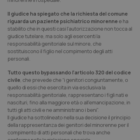
minorenne in ospedale.
Piemonte
HIV
Il giudice ha spiegato che la richiesta del comune
riguarda un paziente psichiatrico minorenne
e ha
Provincia Autonoma di Bolzano
Infezioni & Febbre
stabilito che in questi casi l'autorizzazione non tocca al
giudice tutelare, ma solo agli esercenti la
Provincia Autonoma di Trento
Ipertensione & Scompenso
responsabilità genitoriale sul minore, che
sostituiscono il figlio nel compimento degli atti
personali.
Puglia
Malattie rare
Tutto questo bypassando l'articolo 320 del codice
Sardegna
Malattia di Crohn & Rettocolite Ulcerosa
civile
, che prevede che “i genitori congiuntamente, o
quello di essi che esercita in via esclusiva la
Sicilia
Neuroscienze & patologie neurodegenerative
responsabilità genitoriale, rappresentano i figli nati e
nascituri, fino alla maggiore età o all'emancipazione, in
Toscana
Obesità
tutti gli atti civili e ne amministrano i beni”.
Il giudice ha sottolineato nella sua decisione il principio
Umbria
Oftalmologia
della rappresentanza dei genitori del minorenne per il
compimento di atti personali che trova anche