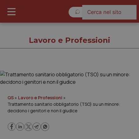
Domenica 9 Agosto 2026
Lavoro e Professioni
Lavoro e Professioni
Cronache
QS
»
Lavoro e Professioni
»
Trattamento sanitario obbligatorio (TSO) su un minore:
Governo e Parlamento
decidono i genitori e non il giudice
Regioni e Asl
Lavoro e Professioni