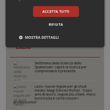
ACCETTA TUTTI
RIFIUTA
MOSTRA DETTAGLI
Potrebbe interessarti in
Lazio
Necessari
Statistici
Marketing
Settimana della Scienza dello
Spallanzani: capire la ricerca per
comprendere il presente
Necessari
Statistici
Marketing
Lazio, nuove regole per gli studi
medici. Magi (Omceo Roma): “Dopo
I cookie necessari contribuiscono a rendere fruibile il
anni di lavoro, regole più chiare, meno
sito web abilitandone funzionalità di base quali la
burocrazia e certezza per i
navigazione sulle pagine e l'accesso alle aree
professionisti”
protette del sito. Il sito web non è in grado di
funzionare correttamente senza questi cookie.