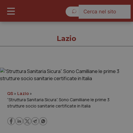
Venerdì 7 Agosto 2026
Lazio
Lazio
Cronache
QS
»
Lazio
»
“Struttura Sanitaria Sicura”. Sono Camilliane le prime 3
Governo e Parlamento
strutture socio sanitarie certificate in Italia
Regioni e Asl
Lavoro e Professioni