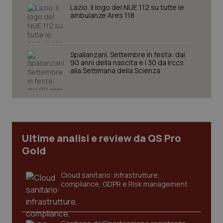
Lazio. Il logo del NUE 112 su tutte le
Nome
Fornitore
/
Dominio
Scaden
ambulanze Ares 118
VISITOR_PRIVACY_METADATA
5 mesi
YouTube
settim
.youtube.com
Spallanzani. Settembre in festa: dai
90 anni della nascita e i 30 da Irccs
alla Settimana della Scienza
Ultime analisi e review da QS Pro
Gold
Cloud sanitario: infrastrutture,
compliance, GDPR e Risk management
CookieScriptConsent
5 mesi
CookieScript
settim
www.quotidianosanita.it