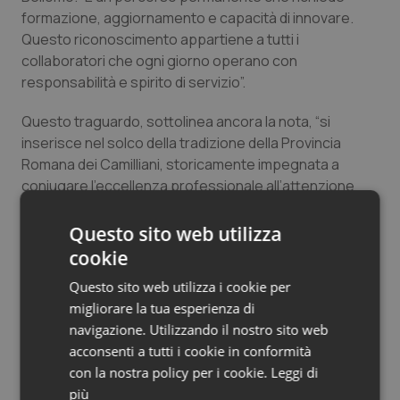
formazione, aggiornamento e capacità di innovare.
Salute orale & impianti
Questo riconoscimento appartiene a tutti i
collaboratori che ogni giorno operano con
Sangue & coagulazione
responsabilità e spirito di servizio”.
Tiroide
Questo traguardo, sottolinea ancora la nota, “si
inserisce nel solco della tradizione della Provincia
Tumore al seno
Romana dei Camilliani, storicamente impegnata a
coniugare l’eccellenza professionale all’attenzione
Tumore ovarico
per i più deboli, secondo il carisma di San Camillo de
Lellis. Con la certificazione “Struttura Sanitaria Sicura”,
Questo sito web utilizza
le tre realtà del Lazio e l’Aris riaffermano il proprio ruolo
Tumori del Polmone & Testa Collo
cookie
di guida e di avanguardia nel panorama socio-sanitario
Questo sito web utilizza i cookie per
italiano, dimostrando che la sicurezza non è solo un
Tumori gastrointestinali
migliorare la tua esperienza di
obbligo formale, ma un valore etico condiviso”.
navigazione. Utilizzando il nostro sito web
Ulcera & Reflusso
acconsenti a tutti i cookie in conformità
con la nostra policy per i cookie.
Leggi di
05 Giugno 2026
Vaccini
più
© Riproduzione riservata