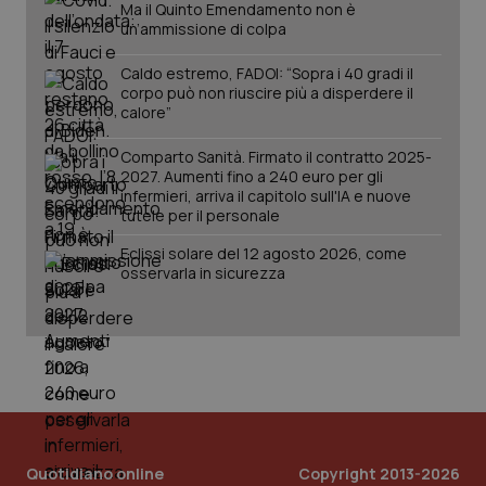
Ma il Quinto Emendamento non è
PHPSESSID
Sessio
PHP.net
un’ammissione di colpa
www.quotidianosanita.it
Caldo estremo, FADOI: “Sopra i 40 gradi il
corpo può non riuscire più a disperdere il
calore”
Comparto Sanità. Firmato il contratto 2025-
2027. Aumenti fino a 240 euro per gli
infermieri, arriva il capitolo sull'IA e nuove
tutele per il personale
Eclissi solare del 12 agosto 2026, come
osservarla in sicurezza
_ga_KM60CM4NPH
.quotidianosanita.it
1 anno
mes
Quotidiano online
Copyright 2013-2026