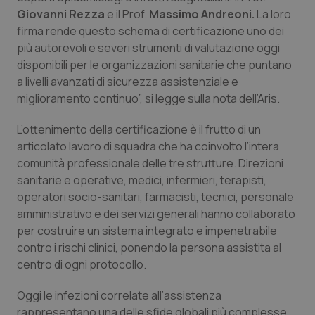
Giovanni Rezza
e il Prof.
Massimo Andreoni.
La loro
Piemonte
HIV
firma rende questo schema di certificazione uno dei
più autorevoli e severi strumenti di valutazione oggi
Provincia Autonoma di Bolzano
Infezioni & Febbre
disponibili per le organizzazioni sanitarie che puntano
a livelli avanzati di sicurezza assistenziale e
Provincia Autonoma di Trento
Ipertensione & Scompenso
miglioramento continuo”, si legge sulla nota dell’Aris.
L’ottenimento della certificazione è il frutto di un
Puglia
Malattie rare
articolato lavoro di squadra che ha coinvolto l’intera
comunità professionale delle tre strutture. Direzioni
Sardegna
Malattia di Crohn & Rettocolite Ulcerosa
sanitarie e operative, medici, infermieri, terapisti,
operatori socio-sanitari, farmacisti, tecnici, personale
Sicilia
Neuroscienze & patologie neurodegenerative
amministrativo e dei servizi generali hanno collaborato
per costruire un sistema integrato e impenetrabile
Toscana
Obesità
contro i rischi clinici, ponendo la persona assistita al
centro di ogni protocollo.
Umbria
Oftalmologia
Oggi le infezioni correlate all’assistenza
rappresentano una delle sfide globali più complesse