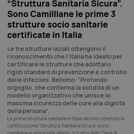
“Struttura Sanitaria Sicura”.
Sono Camilliane le prime 3
Scienza e Farmaci
strutture socio sanitarie
Studi e Analisi
certificate in Italia
Lettere al direttore
Le tre strutture laziali ottengono il
riconoscimento che l’Italia ha ideato per
Edizioni Regionali
certificare le strutture che adottano
rigidi standard di prevenzione e controllo
QS Pro
delle infezioni. Bellomo: “Profondo
orgoglio, che conferma la solidità di un
Professionisti Sanitari.AI
modello organizzativo che unisce la
massima sicurezza delle cure alla dignità
Abruzzo
QS Pro Gold
della persona”.
Le prime strutture sanitarie in Italia ad aver ottenuto la
QS Club
Newsletter
Basilicata
Artrite & artrosi
certificazione “Struttura Sanitaria Sicura” sono
camilliane e associate all’Aris: si tratta della Casa di