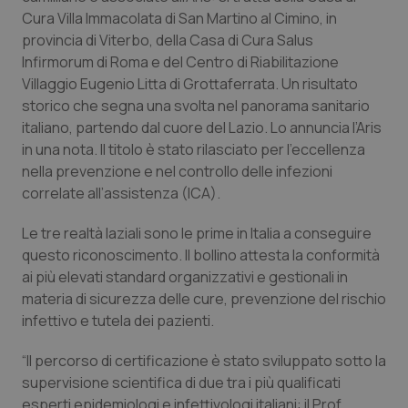
Calabria
Asma & BPCO
Cura Villa Immacolata di San Martino al Cimino, in
provincia di Viterbo, della Casa di Cura Salus
Campania
Car-T
Infirmorum di Roma e del Centro di Riabilitazione
Villaggio Eugenio Litta di Grottaferrata. Un risultato
storico che segna una svolta nel panorama sanitario
Emilia-Romagna
Colesterolo & coronaropatie
italiano, partendo dal cuore del Lazio. Lo annuncia l’Aris
in una nota. Il titolo è stato rilasciato per l’eccellenza
Friuli Venezia Giulia
Dermatite Atopica
nella prevenzione e nel controllo delle infezioni
correlate all’assistenza (ICA).
Lazio
Diabete & glucometri
Le tre realtà laziali sono le prime in Italia a conseguire
Liguria
Disturbi dell’umore
questo riconoscimento. Il bollino attesta la conformità
ai più elevati standard organizzativi e gestionali in
Lombardia
Dolore
materia di sicurezza delle cure, prevenzione del rischio
infettivo e tutela dei pazienti.
Marche
Donna & Salute
“Il percorso di certificazione è stato sviluppato sotto la
supervisione scientifica di due tra i più qualificati
Molise
Epatiti
esperti epidemiologi e infettivologi italiani: il Prof.