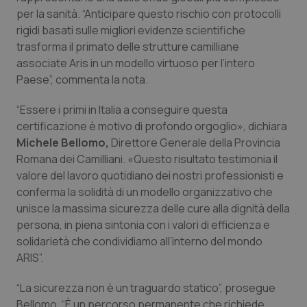
Valle D’Aosta
Oncodermatologia
per la sanità. “Anticipare questo rischio con protocolli
rigidi basati sulle migliori evidenze scientifiche
Veneto
Oncoematologia
trasforma il primato delle strutture camilliane
associate Aris in un modello virtuoso per l’intero
Oncologia & Nutrizione
Paese”, commenta la nota.
Psoriasi & pelle
“Essere i primi in Italia a conseguire questa
certificazione è motivo di profondo orgoglio», dichiara
Michele Bellomo,
Direttore Generale della Provincia
Quotidiano Cardiologia
Romana dei Camilliani. «Questo risultato testimonia il
valore del lavoro quotidiano dei nostri professionisti e
Quotidiano Chirurgia
conferma la solidità di un modello organizzativo che
unisce la massima sicurezza delle cure alla dignità della
Quotidiano Oncologia
persona, in piena sintonia con i valori di efficienza e
solidarietà che condividiamo all’interno del mondo
Quotidiano Pediatria
ARIS”.
Rene & patologie urogenitali
“La sicurezza non è un traguardo statico”, prosegue
Bellomo. “È un percorso permanente che richiede