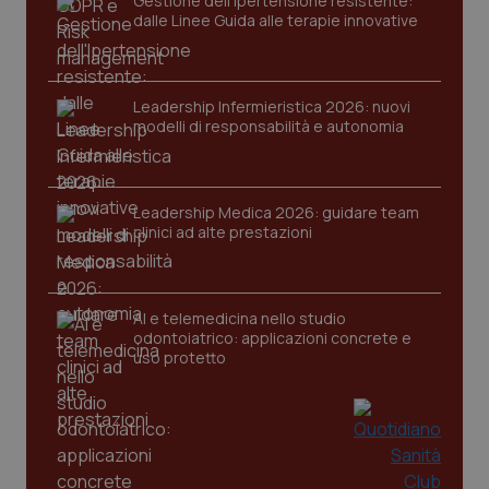
Gestione dell'Ipertensione resistente:
dalle Linee Guida alle terapie innovative
Leadership Infermieristica 2026: nuovi
modelli di responsabilità e autonomia
tracking-sites-ironfish-
www.quotidianosanita.it
4
tracking-enable
settim
Leadership Medica 2026: guidare team
2 gior
clinici ad alte prestazioni
tracking-sites-ironfish-
www.quotidianosanita.it
4
AI e telemedicina nello studio
session-id
settim
odontoiatrico: applicazioni concrete e
2 gior
uso protetto
_ga
1 anno
Google LLC
mes
.quotidianosanita.it