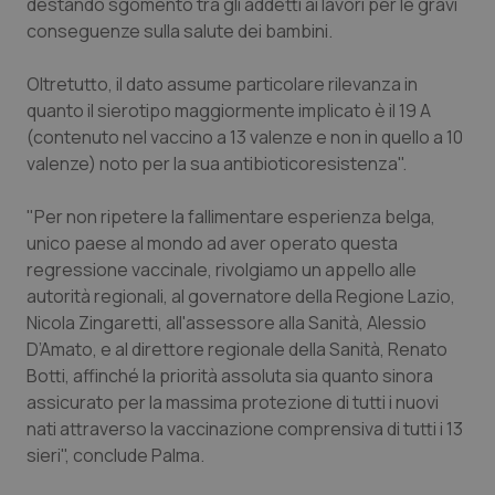
destando sgomento tra gli addetti ai lavori per le gravi
conseguenze sulla salute dei bambini.
Piemonte
HIV
Oltretutto, il dato assume particolare rilevanza in
Provincia Autonoma di Bolzano
Infezioni & Febbre
quanto il sierotipo maggiormente implicato è il 19 A
(contenuto nel vaccino a 13 valenze e non in quello a 10
Provincia Autonoma di Trento
Ipertensione & Scompenso
valenze) noto per la sua antibioticoresistenza".
Puglia
Malattie rare
"Per non ripetere la fallimentare esperienza belga,
unico paese al mondo ad aver operato questa
Sardegna
Malattia di Crohn & Rettocolite Ulcerosa
regressione vaccinale, rivolgiamo un appello alle
autorità regionali, al governatore della Regione Lazio,
Nicola Zingaretti, all'assessore alla Sanità, Alessio
Sicilia
Neuroscienze & patologie neurodegenerative
D’Amato, e al direttore regionale della Sanità, Renato
Botti, affinché la priorità assoluta sia quanto sinora
Toscana
Obesità
assicurato per la massima protezione di tutti i nuovi
nati attraverso la vaccinazione comprensiva di tutti i 13
Umbria
Oftalmologia
sieri", conclude Palma.