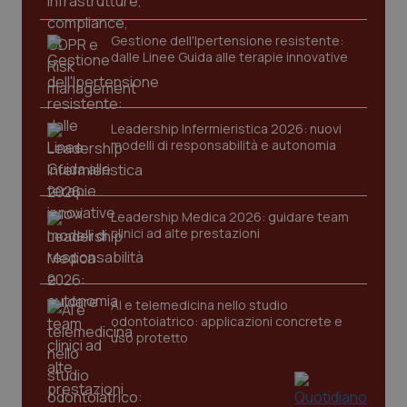
funzionare correttamente senza questi cookie.
Nome
Fornitore
/
Dominio
Scaden
Gestione dell'Ipertensione resistente:
dalle Linee Guida alle terapie innovative
VISITOR_PRIVACY_METADATA
5 mesi
YouTube
settim
.youtube.com
Leadership Infermieristica 2026: nuovi
modelli di responsabilità e autonomia
Leadership Medica 2026: guidare team
clinici ad alte prestazioni
AI e telemedicina nello studio
odontoiatrico: applicazioni concrete e
uso protetto
CookieScriptConsent
5 mesi
CookieScript
settim
www.quotidianosanita.it