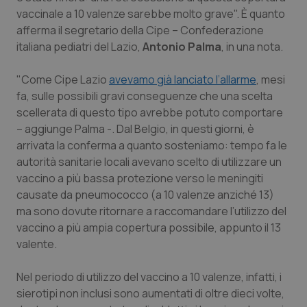
Calabria
Asma & BPCO
vaccinale a 10 valenze sarebbe molto grave". È quanto
afferma il segretario della Cipe – Confederazione
Campania
Car-T
italiana pediatri del Lazio,
Antonio Palma
, in una nota.
"Come Cipe Lazio
avevamo già lanciato l’allarme
, mesi
Emilia-Romagna
Colesterolo & coronaropatie
fa, sulle possibili gravi conseguenze che una scelta
scellerata di questo tipo avrebbe potuto comportare
Friuli Venezia Giulia
Dermatite Atopica
– aggiunge Palma -. Dal Belgio, in questi giorni, è
arrivata la conferma a quanto sosteniamo: tempo fa le
Lazio
Diabete & glucometri
autorità sanitarie locali avevano scelto di utilizzare un
vaccino a più bassa protezione verso le meningiti
Liguria
Disturbi dell’umore
causate da pneumococco (a 10 valenze anziché 13)
ma sono dovute ritornare a raccomandare l’utilizzo del
Lombardia
Dolore
vaccino a più ampia copertura possibile, appunto il 13
valente.
Marche
Donna & Salute
Nel periodo di utilizzo del vaccino a 10 valenze, infatti, i
sierotipi non inclusi sono aumentati di oltre dieci volte,
Molise
Epatiti