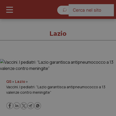
Sabato 8 Agosto 2026
Lazio
Lazio
Cronache
QS
»
Lazio
»
Vaccini. I pediatri: “Lazio garantisca antipneumococco a 13
Governo e Parlamento
valenze contro meningite”
Regioni e Asl
Lavoro e Professioni