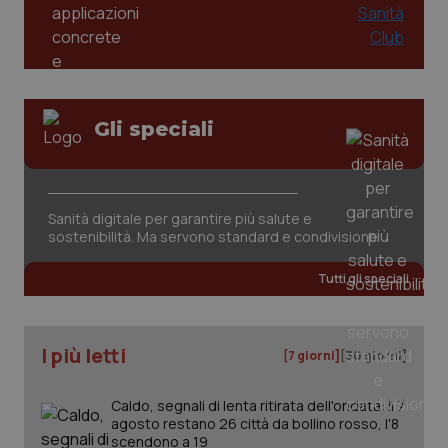
Gli speciali
tracking-sites-ironfish-
www.quotidianosanita.it
4
tracking-enable
settim
Sanità digitale per garantire più salute e
2 gior
sostenibilità. Ma servono standard e condivisione
Tutti gli speciali
tracking-sites-ironfish-
www.quotidianosanita.it
4
session-id
settim
2 gior
I più letti
[7 giorni]
[30 giorni]
Caldo, segnali di lenta ritirata dell'ondata: il 7
agosto restano 26 città da bollino rosso, l'8
_ga
1 anno
Google LLC
mes
.quotidianosanita.it
scendono a 19