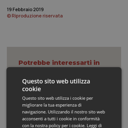
Valle D’Aosta
Oncodermatologia
19 Febbraio 2019
Veneto
Oncoematologia
© Riproduzione riservata
Oncologia & Nutrizione
Psoriasi & pelle
Quotidiano Cardiologia
Potrebbe interessarti in
Lazio
Quotidiano Chirurgia
Questo sito web utilizza
cookie
Quotidiano Oncologia
Settimana della Scienza dello
Spallanzani: capire la ricerca per
Questo sito web utilizza i cookie per
comprendere il presente
Quotidiano Pediatria
migliorare la tua esperienza di
navigazione. Utilizzando il nostro sito web
Regione Lombardia scrive al ministro
acconsenti a tutti i cookie in conformità
Rene & patologie urogenitali
Schillaci: “Gli attuali indicatori non
con la nostra policy per i cookie.
Leggi di
fotografano la qualità reale del Ssn”