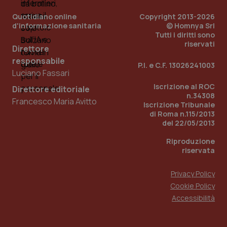
Quotidiano online
Copyright 2013-2026
PHPSESSID
Sessio
PHP.net
www.quotidianosanita.it
d'informazione sanitaria
© Homnya Srl
Tutti i diritti sono
riservati
Direttore
responsabile
P.I. e C.F. 13026241003
Luciano Fassari
Iscrizione al ROC
Direttore editoriale
n.34308
Francesco Maria Avitto
Iscrizione Tribunale
di Roma n.115/2013
del 22/05/2013
Riproduzione
riservata
Privacy Policy
Cookie Policy
Accessibilità
_ga_KM60CM4NPH
.quotidianosanita.it
1 anno
mes