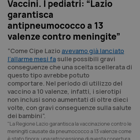
Vaccini. I pediatri: “Lazio
garantisca
Scienza e Farmaci
antipneumococco a 13
Studi e Analisi
valenze contro meningite”
Lettere al direttore
“Come Cipe Lazio
avevamo già lanciato
l’allarme mesi fa
sulle possibili gravi
Edizioni Regionali
conseguenze che una scelta scellerata di
questo tipo avrebbe potuto
QS Pro
comportare. Nel periodo di utilizzo del
vaccino a 10 valenze, infatti, i sierotipi
Professionisti Sanitari.AI
non inclusi sono aumentati di oltre dieci
volte, con gravi conseguenze sulla salute
Abruzzo
QS Pro Gold
dei bambini”.
"La Regione Lazio garantisca la vaccinazione contro le
QS Club
Newsletter
Basilicata
Artrite & artrosi
meningiti causate da pneumococco a 13 valenze come
è stato finora: una retrocessione di questa copertura