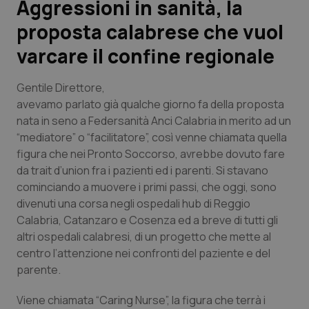
Aggressioni in sanità, la
proposta calabrese che vuol
Scienza e Farmaci
varcare il confine regionale
Studi e Analisi
Gentile Direttore,
Lettere al direttore
avevamo parlato già qualche giorno fa della proposta
nata in seno a Federsanità Anci Calabria in merito ad un
“mediatore” o “facilitatore”, così venne chiamata quella
Edizioni Regionali
figura che nei Pronto Soccorso, avrebbe dovuto fare
da trait d’union fra i pazienti ed i parenti. Si stavano
QS Pro
cominciando a muovere i primi passi, che oggi, sono
divenuti una corsa negli ospedali hub di Reggio
Professionisti Sanitari.AI
Calabria, Catanzaro e Cosenza ed a breve di tutti gli
altri ospedali calabresi, di un progetto che mette al
Abruzzo
QS Pro Gold
centro l’attenzione nei confronti del paziente e del
parente.
QS Club
Newsletter
Basilicata
Artrite & artrosi
Viene chiamata “Caring Nurse”, la figura che terrà i