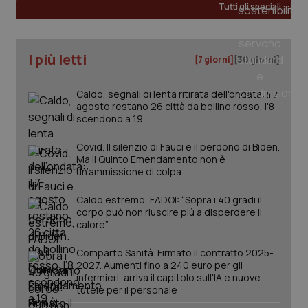
Tutti gli speciali
_ga
1 anno
Google LLC
mes
.quotidianosanita.it
I più letti
[7 giorni]
[30 giorni]
Caldo, segnali di lenta ritirata dell'ondata: il 7
agosto restano 26 città da bollino rosso, l'8
scendono a 19
Covid. Il silenzio di Fauci e il perdono di Biden.
Ma il Quinto Emendamento non è
un’ammissione di colpa
Caldo estremo, FADOI: “Sopra i 40 gradi il
corpo può non riuscire più a disperdere il
calore”
Comparto Sanità. Firmato il contratto 2025-
2027. Aumenti fino a 240 euro per gli
infermieri, arriva il capitolo sull'IA e nuove
tutele per il personale