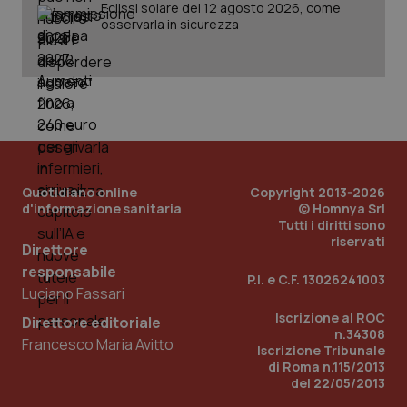
Eclissi solare del 12 agosto 2026, come
osservarla in sicurezza
PHPSESSID
Sessio
PHP.net
www.quotidianosanita.it
Quotidiano online
Copyright 2013-2026
d'informazione sanitaria
© Homnya Srl
Tutti i diritti sono
riservati
Direttore
responsabile
P.I. e C.F. 13026241003
Luciano Fassari
Iscrizione al ROC
Direttore editoriale
n.34308
Francesco Maria Avitto
Iscrizione Tribunale
di Roma n.115/2013
del 22/05/2013