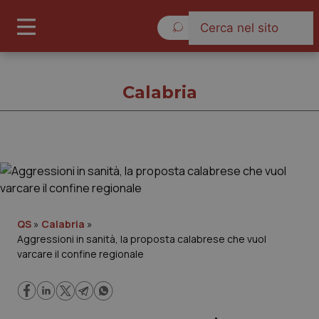
Sabato 8 Agosto 2026
Calabria
Calabria
Cronache
QS
»
Calabria
»
Aggressioni in sanità, la proposta calabrese che vuol
Governo e Parlamento
varcare il confine regionale
Regioni e Asl
Lavoro e Professioni