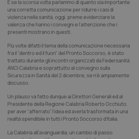
E se la scorsa volta parlammo di quanto sia importante
una corretta comunicazione per ridurre i casi di
Piemonte
HIV
violenza nella sanità, oggi, preme evidenziare la
valenza che hanno i convegni e l’attenzione che i
Provincia Autonoma di Bolzano
Infezioni & Febbre
presenti mostrano in questi.
Provincia Autonoma di Trento
Ipertensione & Scompenso
Più volte difatti il tema della comunicazione necessaria
fra il “dentro ed il fuori” del Pronto Soccorso, è stato
Puglia
Malattie rare
trattato durante gli incontri organizzati da Federsanità
ANCI Calabria e soprattutto al convegno sulla
Sardegna
Malattia di Crohn & Rettocolite Ulcerosa
Sicurezza in Sanità del 2 dicembre, se n’è ampiamente
discusso.
Sicilia
Neuroscienze & patologie neurodegenerative
Un plauso va fatto dunque ai Direttori Generali ed al
Presidente della Regione Calabria Roberto Occhiuto,
Toscana
Obesità
per aver “afferrato” l’idea ed averla trasformata in una
realtà spendibile in tutti i Pronto Soccorso d’Italia.
Umbria
Oftalmologia
La Calabria all’avanguardia, un cambio di passo