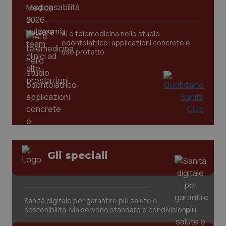
CookieScriptConsent
5 mesi
CookieScript
settim
www.quotidianosanita.it
AI e telemedicina nello studio
odontoiatrico: applicazioni concrete e
uso protetto
tracking-sites-ironfish-
www.quotidianosanita.it
4
tracking-enable
settim
Gli speciali
2 gior
Sanità digitale per garantire più salute e
tracking-sites-ironfish-
www.quotidianosanita.it
4
sostenibilità. Ma servono standard e condivisione
session-id
settim
2 gior