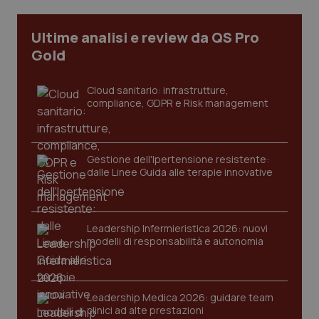
I cookie necessari contribuiscono a rendere fruibile il
Ultime analisi e review da QS Pro
sito web abilitandone funzionalità di base quali la
navigazione sulle pagine e l'accesso alle aree
Gold
protette del sito. Il sito web non è in grado di
funzionare correttamente senza questi cookie.
Cloud sanitario: infrastrutture,
Nome
Fornitore
/
Dominio
Scaden
compliance, GDPR e Risk management
VISITOR_PRIVACY_METADATA
5 mesi
YouTube
settim
.youtube.com
Gestione dell'Ipertensione resistente:
dalle Linee Guida alle terapie innovative
Leadership Infermieristica 2026: nuovi
modelli di responsabilità e autonomia
Leadership Medica 2026: guidare team
clinici ad alte prestazioni