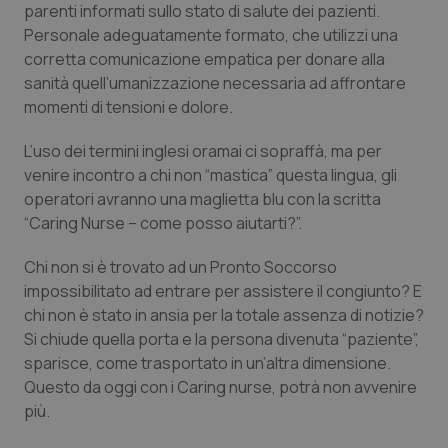
parenti informati sullo stato di salute dei pazienti.
Calabria
Asma & BPCO
Personale adeguatamente formato, che utilizzi una
corretta comunicazione empatica per donare alla
Campania
Car-T
sanità quell’umanizzazione necessaria ad affrontare
momenti di tensioni e dolore.
Emilia-Romagna
Colesterolo & coronaropatie
L’uso dei termini inglesi oramai ci sopraffà, ma per
Friuli Venezia Giulia
Dermatite Atopica
venire incontro a chi non “mastica” questa lingua, gli
operatori avranno una maglietta blu con la scritta
Lazio
Diabete & glucometri
“Caring Nurse – come posso aiutarti?”.
Chi non si è trovato ad un Pronto Soccorso
Liguria
Disturbi dell’umore
impossibilitato ad entrare per assistere il congiunto? E
chi non è stato in ansia per la totale assenza di notizie?
Lombardia
Dolore
Si chiude quella porta e la persona divenuta “paziente”,
sparisce, come trasportato in un’altra dimensione.
Marche
Donna & Salute
Questo da oggi con i Caring nurse, potrà non avvenire
più.
Molise
Epatiti