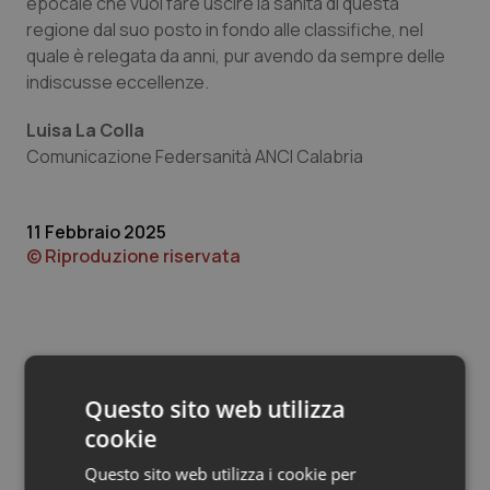
Valle D’Aosta
Oncodermatologia
epocale che vuol fare uscire la sanità di questa
regione dal suo posto in fondo alle classifiche, nel
quale è relegata da anni, pur avendo da sempre delle
Veneto
Oncoematologia
indiscusse eccellenze.
Oncologia & Nutrizione
Luisa La Colla
Comunicazione Federsanità ANCI Calabria
Psoriasi & pelle
Quotidiano Cardiologia
11 Febbraio 2025
© Riproduzione riservata
Quotidiano Chirurgia
Quotidiano Oncologia
Quotidiano Pediatria
Questo sito web utilizza
Potrebbe interessarti in
cookie
Rene & patologie urogenitali
Calabria
Questo sito web utilizza i cookie per