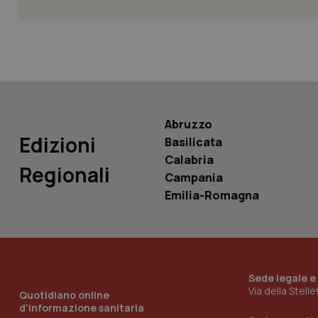
PHPSESSID
Abruzzo
_ga_KM60CM4NPH
Edizioni
Basilicata
Calabria
Regionali
Campania
Nome
Emilia-Romagna
Nome
VISITOR_INFO1_LIV
_ga_0VMQEQKQ1N
__Secure-YNID
Sede legale e
Via della Stell
Quotidiano online
d'informazione sanitaria