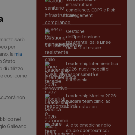
infrastrutture,
compliance, GDPR e Risk
management
a
Gestione
dell'Ipertensione
 marzo sarò
resistente: dalle Linee
peo per
Guida alle terapie
innovative
ano, la
mia
lo Stato
Leadership Infermieristica
 di utilizzo
2026: nuovi modelli di
responsabilità e
nte così come
autonomia
Leadership Medica 2026:
iscuterà non
guidare team clinici ad
alte prestazioni
bblico nel
AI e telemedicina nello
rgio Galleano
studio odontoiatrico: