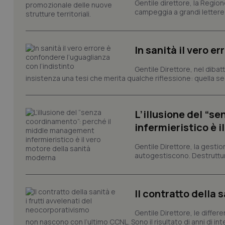
Gentile direttore, la Regio
e l'accesso alle aree 
campeggia a grandi lettere ma
Nome
VISITOR_PRIVACY_
In sanità il vero e
Gentile Direttore, nel diba
insistenza una tesi che merita qualche riflessione: quella se
CookieScriptConse
L’illusione del “
tracking-sites-ironf
infermieristico è 
tracking-enable
Gentile Direttore, la gestio
tracking-sites-ironf
autogestiscono. Destruttura
session-id
_ga
Il contratto della 
Gentile Direttore, le differ
non nascono con l’ultimo CCNL. Sono il risultato di anni di interv