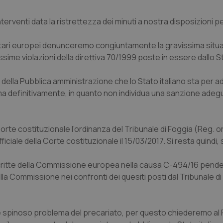
terventi data la ristrettezza dei minuti a nostra disposizioni pe
ari europei denunceremo congiuntamente la gravissima situaz
sime violazioni della direttiva 70/1999 poste in essere dallo St
lla Pubblica amministrazione che lo Stato italiano sta per ad
blema definitivamente, in quanto non individua una sanzione adeg
rte costituzionale l’ordinanza del Tribunale di Foggia (Reg. ord
iciale della Corte costituzionale il 15/03/2017. Si resta quindi, 
scritte della Commissione europea nella causa C-494/16 pende
ella Commissione nei confronti dei quesiti posti dal Tribunale d
e spinoso problema del precariato, per questo chiederemo al