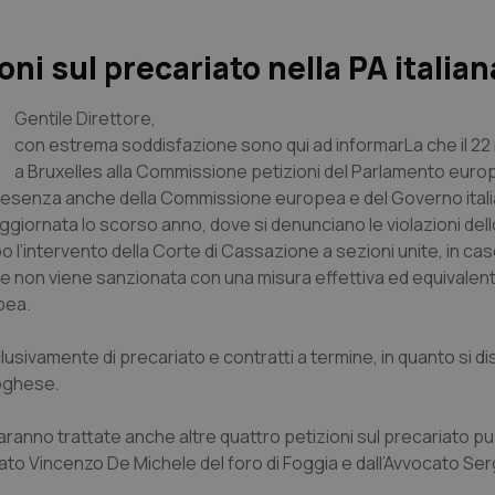
ni sul precariato nella PA italian
Gentile Direttore
,
con estrema soddisfazione sono qui ad informarLa che il 22
a Bruxelles alla Commissione petizioni del Parlamento euro
a presenza anche della Commissione europea e del Governo itali
ggiornata lo scorso anno, dove si denunciano le violazioni del
o l’intervento della Corte di Cassazione a sezioni unite, in caso
one non viene sanzionata con una misura effettiva ed equivale
pea.
lusivamente di precariato e contratti a termine, in quanto si d
toghese.
ranno trattate anche altre quattro petizioni sul precariato pu
ato Vincenzo De Michele del foro di Foggia e dall’Avvocato Se