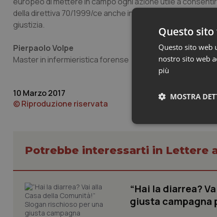
europeo di mettere in campo ogni azione utile a consentire
della direttiva 70/1999/ce anche in merito alla individuazi
giustizia.
Questo sito 
Questo sito web ut
Pierpaolo Volpe
nostro sito web ac
Master in infermieristica forense
più
10 Marzo 2017
MOSTRA DET
© Riproduzione riservata
Neces
Potrebbe interessarti in Lettere a
“Hai la diarrea? V
giusta campagna pr
I cookie necessari con