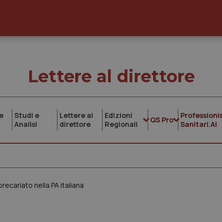
Lettere al direttore
e
Studi e
Lettere al
Edizioni
Professionis
QS Pro
Analisi
direttore
Regionali
Sanitari.AI
recariato nella PA italiana