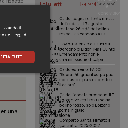
 al rispetto
I più letti
[7 giorni]
[30 giorni]
ella Corte di
Caldo, segnali di lenta ritirata
dell'ondata: il 7 agosto
ilizzando il
restano 26 città da bollino
rosso, l'8 scendono a 19
cookie.
Leggi di
Covid. Il silenzio di Fauci e il
perdono di Biden. Ma il Quinto
Emendamento non è
ETTA TUTTI
un’ammissione di colpa
Caldo estremo, FADOI:
keting
“Sopra i 40 gradi il corpo può
non riuscire più a disperdere
il calore”
Caldo, l’ondata prosegue. Il 7
agosto 26 città restano da
bollino rosso, solo Bolzano
per una
torna in giallo
Comparto Sanità. Firmato il
igazione sulle pagine
contratto 2025-2027.