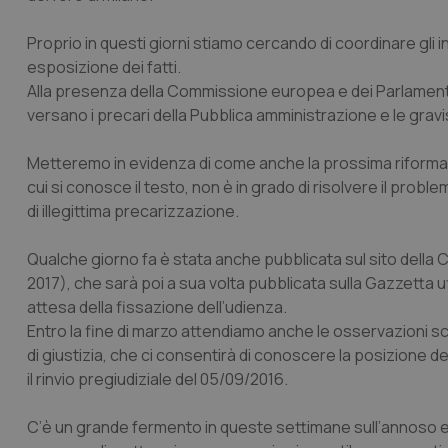
Proprio in questi giorni stiamo cercando di coordinare gli in
esposizione dei fatti.
Alla presenza della Commissione europea e dei Parlament
versano i precari della Pubblica amministrazione e le gravis
Metteremo in evidenza di come anche la prossima riforma de
cui si conosce il testo, non è in grado di risolvere il pro
di illegittima precarizzazione.
Qualche giorno fa è stata anche pubblicata sul sito della Co
2017), che sarà poi a sua volta pubblicata sulla Gazzetta uff
attesa della fissazione dell’udienza.
Entro la fine di marzo attendiamo anche le osservazioni 
di giustizia, che ci consentirà di conoscere la posizione d
il rinvio pregiudiziale del 05/09/2016.
C’è un grande fermento in queste settimane sull’annoso 