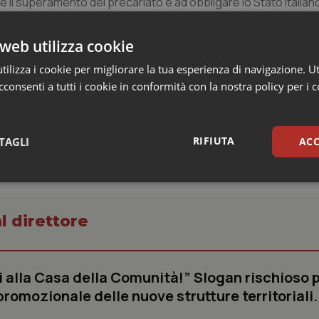
 il superamento del precariato e ad obbligare lo Stato italiano
one della sanzione per come interpretata dalla giurisprudenza d
web utilizza cookie
ilizza i cookie per migliorare la tua esperienza di navigazione. Ut
consenti a tutti i cookie in conformità con la nostra policy per i 
RIFIUTA
TAGLI
ACC
sari
Statistici
Mar
l direttore
ai alla Casa della Comunità!” Slogan rischioso 
Necessari
Statistici
Marketing
omozionale delle nuove strutture territoriali.
tribuiscono a rendere fruibile il sito web abilitandone funzionalità di base quali la nav