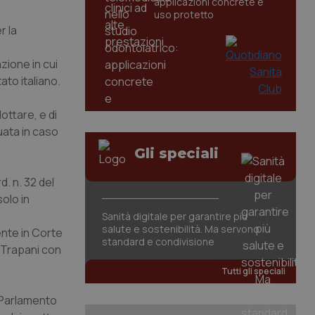
applicazioni concrete e
uso protetto
r la
ione in cui
ato italiano.
ottare, e di
uata in caso
Gli speciali
. n. 32 del
solo in
Sanità digitale per garantire più
salute e sostenibilità. Ma servono
nte in Corte
standard e condivisione
i Trapani con
Tutti gli speciali
 Parlamento