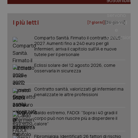
tracking-sites-ironfish-
www.quotidianosanita.it
4
I più letti
tracking-enable
settim
[7 giorni]
[30 giorni]
2 gior
Comparto Sanità. Firmato il contratto 2025-
2027. Aumenti fino a 240 euro per gli
infermieri, arriva il capitolo sull'IA e nuove
tracking-sites-ironfish-
www.quotidianosanita.it
4
tutele per il personale
session-id
settim
2 gior
Eclissi solare del 12 agosto 2026, come
osservarla in sicurezza
_ga
1 anno
Google LLC
Contratto sanità, valorizzati gli infermieri ma
mes
.quotidianosanita.it
penalizzate le altre professioni
Caldo estremo, FADOI: “Sopra i 40 gradi il
corpo può non riuscire più a disperdere il
calore”
Fibromialgia. Identificati 26 fattori di rischio