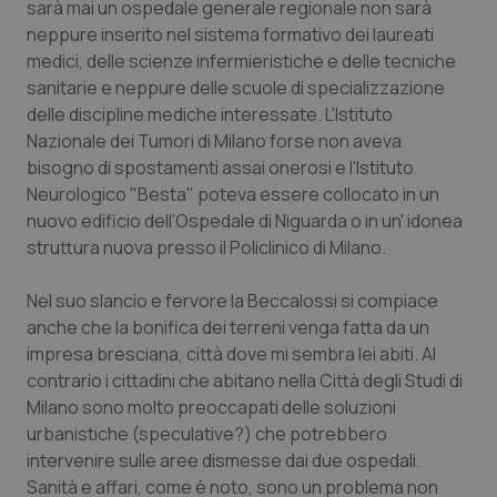
sarà mai un ospedale generale regionale non sarà
Calabria
Asma & BPCO
neppure inserito nel sistema formativo dei laureati
medici, delle scienze infermieristiche e delle tecniche
Campania
Car-T
sanitarie e neppure delle scuole di specializzazione
delle discipline mediche interessate. L'Istituto
Emilia-Romagna
Colesterolo & coronaropatie
Nazionale dei Tumori di Milano forse non aveva
bisogno di spostamenti assai onerosi e l'Istituto
Friuli Venezia Giulia
Dermatite Atopica
Neurologico "Besta" poteva essere collocato in un
nuovo edificio dell'Ospedale di Niguarda o in un' idonea
Lazio
Diabete & glucometri
struttura nuova presso il Policlinico di Milano.
Nel suo slancio e fervore la Beccalossi si compiace
Liguria
Disturbi dell’umore
anche che la bonifica dei terreni venga fatta da un
impresa bresciana, città dove mi sembra lei abiti. Al
Lombardia
Dolore
contrario i cittadini che abitano nella Città degli Studi di
Milano sono molto preoccapati delle soluzioni
Marche
Donna & Salute
urbanistiche (speculative?) che potrebbero
intervenire sulle aree dismesse dai due ospedali.
Molise
Epatiti
Sanità e affari, come è noto, sono un problema non