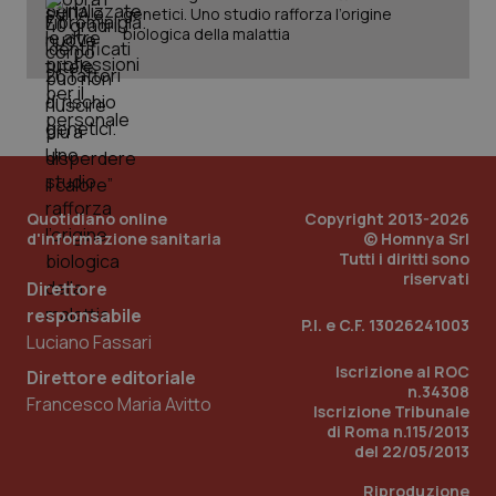
genetici. Uno studio rafforza l’origine
biologica della malattia
Quotidiano online
Copyright 2013-2026
d'informazione sanitaria
© Homnya Srl
Tutti i diritti sono
riservati
Direttore
responsabile
P.I. e C.F. 13026241003
Luciano Fassari
Iscrizione al ROC
Direttore editoriale
PHPSESSID
Sessio
PHP.net
n.34308
www.quotidianosanita.it
Francesco Maria Avitto
Iscrizione Tribunale
di Roma n.115/2013
del 22/05/2013
Riproduzione