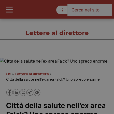
Giovedì 6 Agosto 2026
Lettere al direttore
Lettere al direttore
Cronache
QS
»
Lettere al direttore
»
Città della salute nell’ex area Falck? Uno spreco enorme
Governo e Parlamento
Regioni e Asl
Città della salute nell’ex area
Lavoro e Professioni