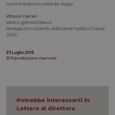
nuovo in Regione Lombardia. Auguri.
Piemonte
HIV
Vittorio Carreri
Provincia Autonoma di Bolzano
Infezioni & Febbre
Medico igienista(Milano)
Medaglia d'oro al Merito della Sanità Pubblica (Ciampi,
2003)
Provincia Autonoma di Trento
Ipertensione & Scompenso
Puglia
Malattie rare
23 Luglio 2016
© Riproduzione riservata
Sardegna
Malattia di Crohn & Rettocolite Ulcerosa
Sicilia
Neuroscienze & patologie neurodegenerative
Toscana
Obesità
Potrebbe interessarti in
Umbria
Oftalmologia
Lettere al direttore