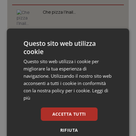
Valle D’Aosta
Oncodermatologia
Che pizza l’Inail…
Veneto
Oncoematologia
Oncologia & Nutrizione
Medicina generale: 5.965 domande
Questo sito web utilizza
non sono 5.965 futuri medici di
Psoriasi & pelle
famiglia
cookie
Questo sito web utilizza i cookie per
Quotidiano Cardiologia
Carcere e dipendenze, il rischio di
migliorare la tua esperienza di
trasformare le comunità terapeutiche
navigazione. Utilizzando il nostro sito web
in luoghi di custodia
Quotidiano Chirurgia
acconsenti a tutti i cookie in conformità
con la nostra policy per i cookie.
Leggi di
Quotidiano Oncologia
Lombardia, nuove misure per liste
più
d’attesa e sanità territoriale.
Bertolaso: “Sistema più vicino ai
Quotidiano Pediatria
cittadini”
ACCETTA TUTTI
Rene & patologie urogenitali
RIFIUTA