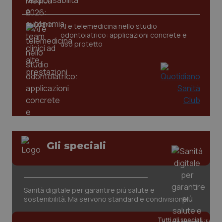
AI e telemedicina nello studio
odontoiatrico: applicazioni concrete e
uso protetto
CookieScriptConsent
5 mesi
CookieScript
settim
www.quotidianosanita.it
Gli speciali
Sanità digitale per garantire più salute e
sostenibilità. Ma servono standard e condivisione
Tutti gli speciali