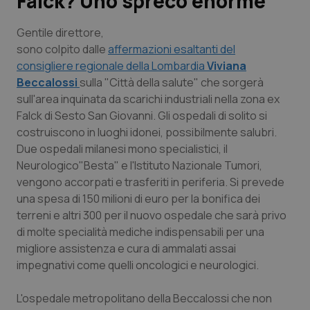
Falck? Uno spreco enorme
Scienza e Farmaci
Gentile direttore
,
sono colpito dalle
affermazioni esaltanti del
consigliere regionale della Lombardia
Viviana
Studi e Analisi
Beccalossi
sulla "Città della salute" che sorgerà
sull'area inquinata da scarichi industriali nella zona ex
Lettere al direttore
Falck di Sesto San Giovanni. Gli ospedali di solito si
costruiscono in luoghi idonei, possibilmente salubri.
Edizioni Regionali
Due ospedali milanesi mono specialistici, il
Neurologico"Besta" e l'Istituto Nazionale Tumori,
QS Pro
vengono accorpati e trasferiti in periferia. Si prevede
una spesa di 150 milioni di euro per la bonifica dei
Professionisti Sanitari.AI
terreni e altri 300 per il nuovo ospedale che sarà privo
di molte specialità mediche indispensabili per una
Abruzzo
QS Pro Gold
migliore assistenza e cura di ammalati assai
impegnativi come quelli oncologici e neurologici.
QS Club
Newsletter
Basilicata
Artrite & artrosi
L'ospedale metropolitano della Beccalossi che non