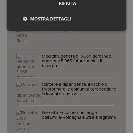
Potrebbe interessarti in
RIFIUTA
Friuli Venezia Giulia
MOSTRA DETTAGLI
Che pizza l’Inail…
Necessari
Statistici
Marketing
Medicina generale: 5.965 domande
non sono 5.965 futuri medici di
famiglia
Necessari
Statistici
Marketing
Carcere e dipendenze, il rischio di
I cookie necessari contribuiscono a rendere fruibile il
trasformare le comunità terapeutiche
sito web abilitandone funzionalità di base quali la
in luoghi di custodia
navigazione sulle pagine e l'accesso alle aree
protette del sito. Il sito web non è in grado di
funzionare correttamente senza questi cookie.
Fine vita. Ecco perché legge
Nome
Fornitore
/
Dominio
Scaden
dell’Emilia-Romagna è utile e legittima
VISITOR_PRIVACY_METADATA
5 mesi
YouTube
settim
.youtube.com