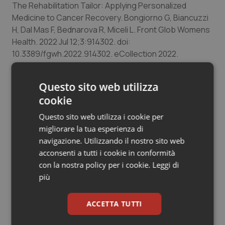
The Rehabilitation Tailor: Applying Personalized
Salute orale & impianti
Medicine to Cancer Recovery. Bongiorno G, Biancuzzi
H, Dal Mas F, Bednarova R, Miceli L. Front Glob Womens
Sangue & coagulazione
Health. 2022 Jul 12;3:914302. doi:
10.3389/fgwh.2022.914302. eCollection 2022.
Tiroide
Questo sito web utilizza
Tumore al seno
cookie
Tumore ovarico
Questo sito web utilizza i cookie per
migliorare la tua esperienza di
31 Agosto 2022
navigazione. Utilizzando il nostro sito web
Tumori del Polmone & Testa Collo
© Riproduzione riservata
acconsenti a tutti i cookie in conformità
con la nostra policy per i cookie.
Leggi di
Tumori gastrointestinali
più
Ulcera & Reflusso
ACCETTA TUTTI
Vaccini