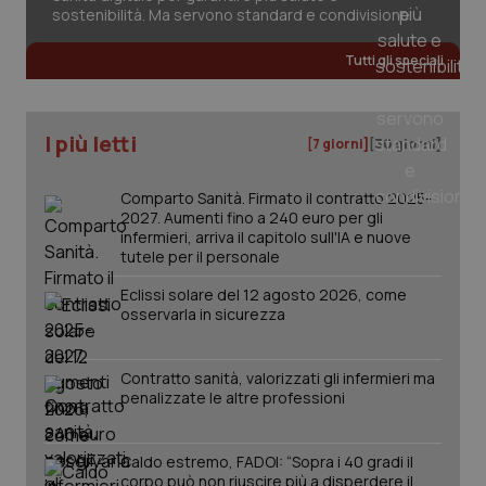
sostenibilità. Ma servono standard e condivisione
Tutti gli speciali
I più letti
[7 giorni]
[30 giorni]
Comparto Sanità. Firmato il contratto 2025-
2027. Aumenti fino a 240 euro per gli
infermieri, arriva il capitolo sull'IA e nuove
tutele per il personale
Eclissi solare del 12 agosto 2026, come
osservarla in sicurezza
Contratto sanità, valorizzati gli infermieri ma
penalizzate le altre professioni
PHPSESSID
Sessio
PHP.net
www.quotidianosanita.it
Caldo estremo, FADOI: “Sopra i 40 gradi il
corpo può non riuscire più a disperdere il