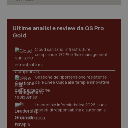
Ultime analisi e review da QS Pro
Gold
Cloud sanitario: infrastrutture,
compliance, GDPR e Risk management
Gestione dell'Ipertensione resistente:
CookieScriptConsent
5 mesi
CookieScript
dalle Linee Guida alle terapie innovative
settim
www.quotidianosanita.it
Leadership Infermieristica 2026: nuovi
modelli di responsabilità e autonomia