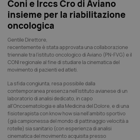
Coni e Irccs Cro di Aviano
insieme per la riabilitazione
Scienza e Farmaci
oncologica
Studi e Analisi
Gentile Direttore,
Lettere al direttore
recentemente è stata approvata una collaborazione
triennale tra l’istituto oncologico di Aviano (PN-FVG) e il
CONI regionale al fine di studiare la cinematica del
Edizioni Regionali
movimento di pazienti ed atleti.
QS Pro
La sfida congiunta, resa possibile dalla
contemporanea presenza nell’istituto avianese di un
Professionisti Sanitari.AI
laboratorio di analisi dedicato, in capo
all’Oncoematologia e alla Medicina del Dolore, e di una
Abruzzo
QS Pro Gold
fisioterapista con know how sia nell’ambito sportivo
(già campionessa del mondo di pattinaggio velocità a
QS Club
Newsletter
Basilicata
Artrite & artrosi
rotelle) sia sanitario (con esperienza di analisi
cinematica del movimento acquisita presso