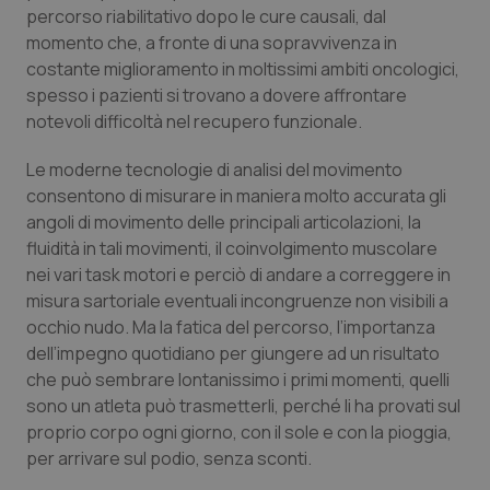
percorso riabilitativo dopo le cure causali, dal
Piemonte
HIV
momento che, a fronte di una sopravvivenza in
costante miglioramento in moltissimi ambiti oncologici,
Provincia Autonoma di Bolzano
Infezioni & Febbre
spesso i pazienti si trovano a dovere affrontare
notevoli difficoltà nel recupero funzionale.
Provincia Autonoma di Trento
Ipertensione & Scompenso
Le moderne tecnologie di analisi del movimento
consentono di misurare in maniera molto accurata gli
Puglia
Malattie rare
angoli di movimento delle principali articolazioni, la
fluidità in tali movimenti, il coinvolgimento muscolare
Sardegna
Malattia di Crohn & Rettocolite Ulcerosa
nei vari task motori e perciò di andare a correggere in
misura sartoriale eventuali incongruenze non visibili a
Sicilia
Neuroscienze & patologie neurodegenerative
occhio nudo. Ma la fatica del percorso, l’importanza
dell’impegno quotidiano per giungere ad un risultato
Toscana
Obesità
che può sembrare lontanissimo i primi momenti, quelli
sono un atleta può trasmetterli, perché li ha provati sul
proprio corpo ogni giorno, con il sole e con la pioggia,
Umbria
Oftalmologia
per arrivare sul podio, senza sconti.