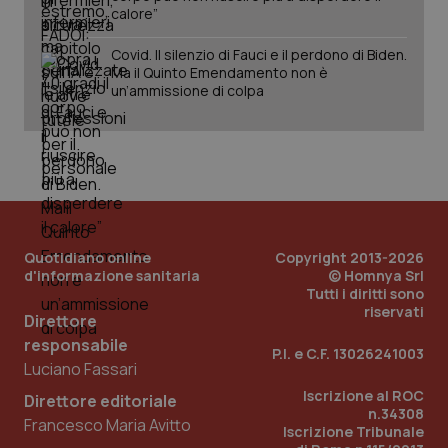
calore”
Covid. Il silenzio di Fauci e il perdono di Biden.
Ma il Quinto Emendamento non è
un’ammissione di colpa
Quotidiano online
Copyright 2013-2026
d'informazione sanitaria
© Homnya Srl
_ga_KM60CM4NPH
.quotidianosanita.it
1 anno
Tutti i diritti sono
mes
riservati
Direttore
responsabile
P.I. e C.F. 13026241003
Luciano Fassari
Iscrizione al ROC
Direttore editoriale
n.34308
Francesco Maria Avitto
Iscrizione Tribunale