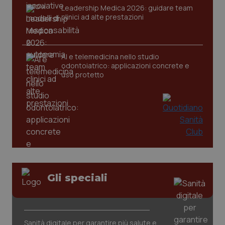
Leadership Medica 2026: guidare team
clinici ad alte prestazioni
tracking-sites-ironfish-
www.quotidianosanita.it
4
tracking-enable
settim
AI e telemedicina nello studio
2 gior
odontoiatrico: applicazioni concrete e
uso protetto
tracking-sites-ironfish-
www.quotidianosanita.it
4
session-id
settim
2 gior
_ga
1 anno
Google LLC
mes
.quotidianosanita.it
Gli speciali
Sanità digitale per garantire più salute e