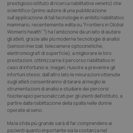
prestigioso istituto di ricerca riabilitativa veneto) che
Calabria
Asma & BPCO
scientifico (primo autore di una pubblicazione
sull’applicazione di tali tecnologie in ambito riabilitativo
Campania
Car-T
mammario, recentemente edita su “
Frontiers in Global
1
Women’s health
”
) ha l’ambizione da un lato di aiutare
Emilia-Romagna
Colesterolo & coronaropatie
gli atleti, grazie alle più moderne tecnologie di analisi
(sensori inerziali, telecamere optocinetiche,
Friuli Venezia Giulia
Dermatite Atopica
elettromiografi di superficie), a migliorare le loro
prestazioni, ottimizzarne il percorso riabilitativo in
Lazio
Diabete & glucometri
caso di infortunio e, magari, riuscire a prevenire gli
infortuni stessi; dall’altro lato le misurazioni ottenute
Liguria
Disturbi dell’umore
sugli atleti consentiranno di tarare al meglio le
strumentazioni di analisi e studiare dei percorsi
fisioterapici personalizzati per gli utenti dell’istituto, a
Lombardia
Dolore
partire dalla riabilitazione della spalla nelle donne
operate al seno.
Marche
Donna & Salute
Ma la sfida più grande sarà di far comprendere ai
Molise
Epatiti
pazienti quanto importante sia la costanza nel