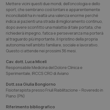
Valle D’Aosta
Oncodermatologia
Mettere vicini questi due mondi, dell’oncologia e dello
sport, che sembrano così lontani e apparentemente
Veneto
Oncoematologia
inconciliabili ha in realtà una valenza enorme perché
indica ai pazienti una strada di miglioramento continuo,
Oncologia & Nutrizione
dopo avere sconfitto una malattia di tale portata, che
richiederà impegno, fatica e perseveranza ma porterà
Psoriasi & pelle
al traguardo più importante, il ripristino della propria
autonomia nell’ambito familiare, sociale e lavorativo.
Questo ci attende nei prossimi 36 mesi.
Quotidiano Cardiologia
Cav. dott. Luca Miceli
Quotidiano Chirurgia
Responsabile Medicina del Dolore Clinica e
Sperimentale, IRCCS CRO di Aviano
Quotidiano Oncologia
Dott.ssa Giulia Bongiorno
Quotidiano Pediatria
Fisioterapista presso Friuli Riabilitazione – Roveredo in
Piano (PN)
Rene & patologie urogenitali
Riferimento bibliografico