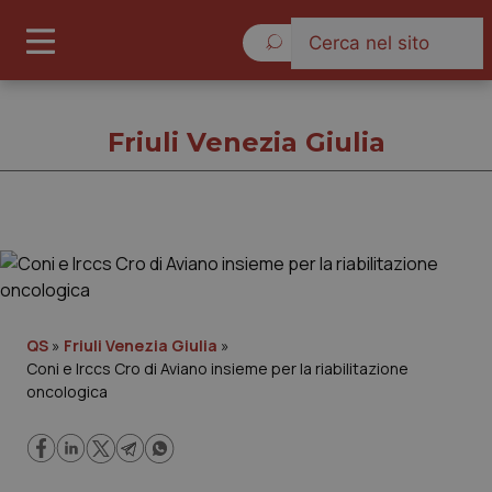
Giovedì 6 Agosto 2026
Friuli Venezia Giulia
Friuli Venezia Giulia
Cronache
QS
»
Friuli Venezia Giulia
»
Coni e Irccs Cro di Aviano insieme per la riabilitazione
Governo e Parlamento
oncologica
Regioni e Asl
Lavoro e Professioni