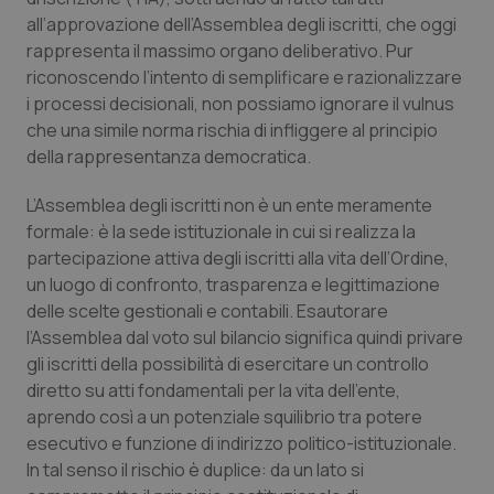
Calabria
Asma & BPCO
all’approvazione dell’Assemblea degli iscritti, che oggi
rappresenta il massimo organo deliberativo. Pur
Campania
Car-T
riconoscendo l’intento di semplificare e razionalizzare
i processi decisionali, non possiamo ignorare il vulnus
che una simile norma rischia di infliggere al principio
Emilia-Romagna
Colesterolo & coronaropatie
della rappresentanza democratica.
Friuli Venezia Giulia
Dermatite Atopica
L’Assemblea degli iscritti non è un ente meramente
formale: è la sede istituzionale in cui si realizza la
Lazio
Diabete & glucometri
partecipazione attiva degli iscritti alla vita dell’Ordine,
un luogo di confronto, trasparenza e legittimazione
Liguria
Disturbi dell’umore
delle scelte gestionali e contabili. Esautorare
l’Assemblea dal voto sul bilancio significa quindi privare
Lombardia
Dolore
gli iscritti della possibilità di esercitare un controllo
diretto su atti fondamentali per la vita dell’ente,
aprendo così a un potenziale squilibrio tra potere
Marche
Donna & Salute
esecutivo e funzione di indirizzo politico-istituzionale.
In tal senso il rischio è duplice: da un lato si
Molise
Epatiti