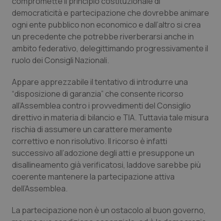
compromette il principio costituzionale di
democraticità e partecipazione che dovrebbe animare
Piemonte
HIV
ogni ente pubblico non economico e dall’altro si crea
un precedente che potrebbe riverberarsi anche in
Provincia Autonoma di Bolzano
Infezioni & Febbre
ambito federativo, delegittimando progressivamente il
ruolo dei Consigli Nazionali.
Provincia Autonoma di Trento
Ipertensione & Scompenso
Appare apprezzabile il tentativo di introdurre una
“disposizione di garanzia” che consente ricorso
Puglia
Malattie rare
all’Assemblea contro i provvedimenti del Consiglio
direttivo in materia di bilancio e TIA. Tuttavia tale misura
Sardegna
Malattia di Crohn & Rettocolite Ulcerosa
rischia di assumere un carattere meramente
correttivo e non risolutivo. Il ricorso è infatti
Sicilia
Neuroscienze & patologie neurodegenerative
successivo all’adozione degli atti e presuppone un
disallineamento già verificatosi, laddove sarebbe più
Toscana
Obesità
coerente mantenere la partecipazione attiva
dell’Assemblea.
Umbria
Oftalmologia
La partecipazione non è un ostacolo al buon governo,