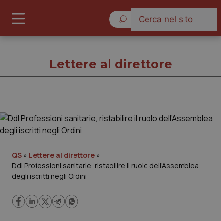
Sabato 8 Agosto 2026
Lettere al direttore
Lettere al direttore
Cronache
QS
»
Lettere al direttore
»
Ddl Professioni sanitarie, ristabilire il ruolo dell’Assemblea
Governo e Parlamento
degli iscritti negli Ordini
Regioni e Asl
Lavoro e Professioni