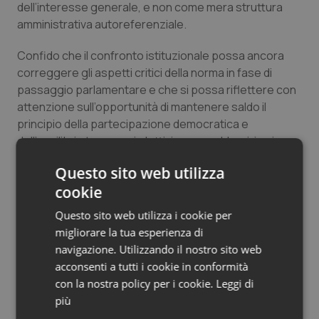
dell’interesse generale, e non come mera struttura
Salute orale & impianti
amministrativa autoreferenziale.
Sangue & coagulazione
Confido che il confronto istituzionale possa ancora
correggere gli aspetti critici della norma in fase di
passaggio parlamentare e che si possa riflettere con
Tiroide
attenzione sull’opportunità di mantenere saldo il
principio della partecipazione democratica e
Tumore al seno
dell’equilibrio tra organi elettivi e assembleari, in piena
coerenza con i valori costituzionali su cui si fonda la
Tumore ovarico
Questo sito web utilizza
Repubblica.
cookie
Tumori del Polmone & Testa Collo
Fabio Bracciantini
Questo sito web utilizza i cookie per
Presidente OFI Toscana Centro
migliorare la tua esperienza di
Tumori gastrointestinali
navigazione. Utilizzando il nostro sito web
acconsenti a tutti i cookie in conformità
11 Aprile 2025
Ulcera & Reflusso
con la nostra policy per i cookie.
Leggi di
© Riproduzione riservata
più
Vaccini