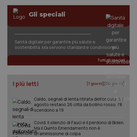
Gli speciali
Sanità digitale per garantire più salute e
sostenibilità. Ma servono standard e condivisione
Tutti gli speciali
I più letti
[7 giorni]
[30 giorni]
Caldo, segnali di lenta ritirata dell'ondata: il 7
agosto restano 26 città da bollino rosso, l'8
scendono a 19
Covid. Il silenzio di Fauci e il perdono di Biden.
Ma il Quinto Emendamento non è
un’ammissione di colpa
PHPSESSID
Sessio
PHP.net