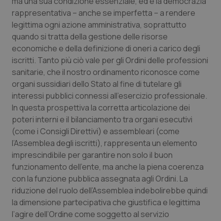
ma una sua condizione essenziale, ed è la democrazia
Valle D’Aosta
Oncodermatologia
rappresentativa – anche se imperfetta – a rendere
legittima ogni azione amministrativa, soprattutto
Veneto
Oncoematologia
quando si tratta della gestione delle risorse
economiche e della definizione di oneri a carico degli
Oncologia & Nutrizione
iscritti. Tanto più ciò vale per gli Ordini delle professioni
sanitarie, che il nostro ordinamento riconosce come
Psoriasi & pelle
organi sussidiari dello Stato al fine di tutelare gli
interessi pubblici connessi all’esercizio professionale.
Quotidiano Cardiologia
In questa prospettiva la corretta articolazione dei
poteri interni e il bilanciamento tra organi esecutivi
Quotidiano Chirurgia
(come i Consigli Direttivi) e assembleari (come
l’Assemblea degli iscritti), rappresenta un elemento
imprescindibile per garantire non solo il buon
Quotidiano Oncologia
funzionamento dell’ente, ma anche la piena coerenza
con la funzione pubblica assegnata agli Ordini. La
Quotidiano Pediatria
riduzione del ruolo dell’Assemblea indebolirebbe quindi
la dimensione partecipativa che giustifica e legittima
Rene & patologie urogenitali
l’agire dell’Ordine come soggetto al servizio