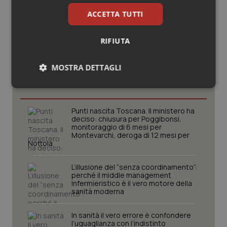
ACCETTA TUTTI
RIFIUTA
Potrebbe interessarti in
MOSTRA DETTAGLI
Lettere al direttore
Necessari
Statistici
Marketing
Punti nascita Toscana. Il ministero ha
deciso: chiusura per Poggibonsi,
monitoraggio di 6 mesi per
Montevarchi, deroga di 12 mesi per
Nottola
Necessari
Statistici
Marketing
L’illusione del “senza coordinamento”:
perché il middle management
I cookie necessari contribuiscono a rendere fruibile il
infermieristico è il vero motore della
sito web abilitandone funzionalità di base quali la
sanità moderna
navigazione sulle pagine e l'accesso alle aree
protette del sito. Il sito web non è in grado di
funzionare correttamente senza questi cookie.
In sanità il vero errore è confondere
l’uguaglianza con l’indistinto
Nome
Fornitore
/
Dominio
Scaden