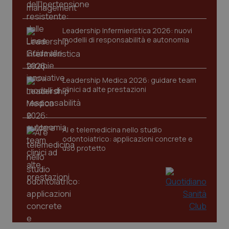
Leadership Infermieristica 2026: nuovi
modelli di responsabilità e autonomia
Leadership Medica 2026: guidare team
tracking-sites-ironfish-
www.quotidianosanita.it
4
tracking-enable
settim
clinici ad alte prestazioni
2 gior
AI e telemedicina nello studio
tracking-sites-ironfish-
odontoiatrico: applicazioni concrete e
www.quotidianosanita.it
4
session-id
settim
uso protetto
2 gior
_ga
1 anno
Google LLC
mes
.quotidianosanita.it