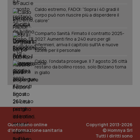
www.quotidianosanita.it
Caldo estremo, FADOI: “Sopra i 40 gradi il
corpo può non riuscire più a disperdere il
calore”
Comparto Sanità. Firmato il contratto 2025-
2027. Aumenti fino a 240 euro per gli
infermieri, arriva il capitolo sull'IA e nuove
tutele per il personale
Caldo, l’ondata prosegue. Il 7 agosto 26 città
restano da bollino rosso, solo Bolzano torna
in giallo
_ga_KM60CM4NPH
.quotidianosanita.it
1 anno
mes
Quotidiano online
Copyright 2013-2026
d'informazione sanitaria
© Homnya Srl
Tutti i diritti sono