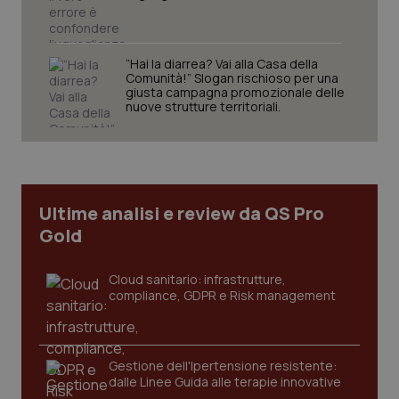
VISITOR_PRIVACY_METADATA
5 mesi
YouTube
settim
.youtube.com
“Hai la diarrea? Vai alla Casa della
Comunità!” Slogan rischioso per una
giusta campagna promozionale delle
nuove strutture territoriali.
Ultime analisi e review da QS Pro
Gold
Cloud sanitario: infrastrutture,
compliance, GDPR e Risk management
CookieScriptConsent
5 mesi
CookieScript
settim
www.quotidianosanita.it
Gestione dell'Ipertensione resistente:
dalle Linee Guida alle terapie innovative