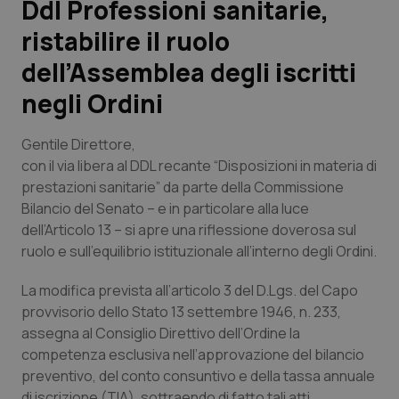
Ddl Professioni sanitarie,
ristabilire il ruolo
Scienza e Farmaci
dell’Assemblea degli iscritti
Studi e Analisi
negli Ordini
Lettere al direttore
Gentile Direttore,
con il via libera al DDL recante “Disposizioni in materia di
Edizioni Regionali
prestazioni sanitarie” da parte della Commissione
Bilancio del Senato – e in particolare alla luce
QS Pro
dell’Articolo 13 – si apre una riflessione doverosa sul
ruolo e sull’equilibrio istituzionale all’interno degli Ordini.
Professionisti Sanitari.AI
La modifica prevista all’articolo 3 del D.Lgs. del Capo
provvisorio dello Stato 13 settembre 1946, n. 233,
Abruzzo
QS Pro Gold
assegna al Consiglio Direttivo dell’Ordine la
competenza esclusiva nell’approvazione del bilancio
QS Club
Newsletter
Basilicata
Artrite & artrosi
preventivo, del conto consuntivo e della tassa annuale
di iscrizione (TIA), sottraendo di fatto tali atti