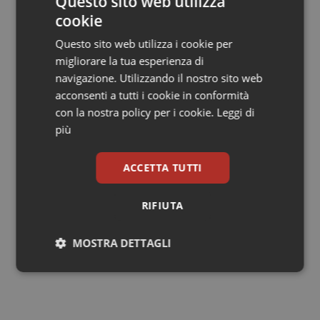
Questo sito web utilizza
connessioni internazionali sempre più forti”.
cookie
Il tema della preparedness assume così una
Questo sito web utilizza i cookie per
dimensione sempre più ampia. Non soltanto risposta
migliorare la tua esperienza di
alle emergenze sanitarie, ma costruzione di
navigazione. Utilizzando il nostro sito web
infrastrutture scientifiche condivise capaci di
acconsenti a tutti i cookie in conformità
integrare ricerca, innovazione tecnologica,
con la nostra policy per i cookie.
Leggi di
trasferimento industriale e formazione avanzata. Un
più
percorso che punta a rafforzare il ruolo dell’Europa
nelle scienze della vita e che vede l’Italia fra i
ACCETTA TUTTI
protagonisti di una nuova fase di crescita scientifica e
industriale.
RIFIUTA
22 Maggio 2026
MOSTRA DETTAGLI
© Riproduzione riservata
Necessari
Statistici
Marketing