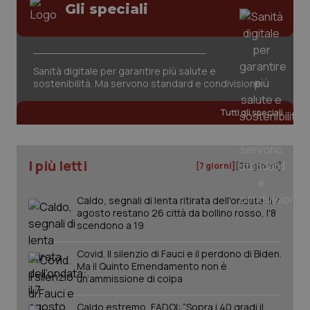
Gli speciali
Sanità digitale per garantire più salute e
sostenibilità. Ma servono standard e condivisione
Tutti gli speciali
PHPSESSID
Sessio
PHP.net
www.quotidianosanita.it
I più letti
[7 giorni]
[30 giorni]
Caldo, segnali di lenta ritirata dell'ondata: il 7
agosto restano 26 città da bollino rosso, l'8
scendono a 19
Covid. Il silenzio di Fauci e il perdono di Biden.
Ma il Quinto Emendamento non è
un’ammissione di colpa
Caldo estremo, FADOI: “Sopra i 40 gradi il