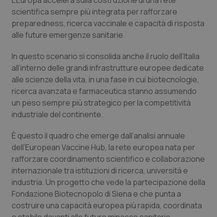
L’Europa accelera sulla costruzione di una rete
Calabria
Asma & BPCO
scientifica sempre più integrata per rafforzare
preparedness, ricerca vaccinale e capacità di risposta
Campania
Car-T
alle future emergenze sanitarie.
In questo scenario si consolida anche il ruolo dell’Italia
Emilia-Romagna
Colesterolo & coronaropatie
all’interno delle grandi infrastrutture europee dedicate
alle scienze della vita, in una fase in cui biotecnologie,
Friuli Venezia Giulia
Dermatite Atopica
ricerca avanzata e farmaceutica stanno assumendo
un peso sempre più strategico per la competitività
Lazio
Diabete & glucometri
industriale del continente.
Liguria
Disturbi dell’umore
È questo il quadro che emerge dall’analisi annuale
dell’European Vaccine Hub, la rete europea nata per
Lombardia
Dolore
rafforzare coordinamento scientifico e collaborazione
internazionale tra istituzioni di ricerca, università e
industria. Un progetto che vede la partecipazione della
Marche
Donna & Salute
Fondazione Biotecnopolo di Siena e che punta a
costruire una capacità europea più rapida, coordinata
Molise
Epatiti