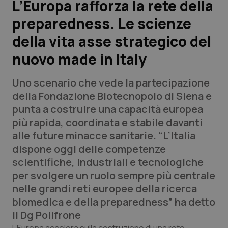
L’Europa rafforza la rete della
preparedness. Le scienze
Scienza e Farmaci
della vita asse strategico del
Studi e Analisi
nuovo made in Italy
Lettere al direttore
Uno scenario che vede la partecipazione
della Fondazione Biotecnopolo di Siena e
Edizioni Regionali
punta a costruire una capacità europea
più rapida, coordinata e stabile davanti
QS Pro
alle future minacce sanitarie. “L’Italia
dispone oggi delle competenze
Professionisti Sanitari.AI
scientifiche, industriali e tecnologiche
per svolgere un ruolo sempre più centrale
Abruzzo
QS Pro Gold
nelle grandi reti europee della ricerca
biomedica e della preparedness” ha detto
QS Club
Newsletter
Basilicata
Artrite & artrosi
il Dg Polifrone