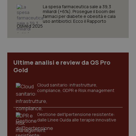
La spesa farmaceutica sale a 39,3
miliardi (+6%). Prosegue il boom dei
farmaci per diabete e obesità e cala
uso antibiotici. Ecco il Rapporto
OsMed 2025
CookieScriptConsent
5 mesi
CookieScript
settim
www.quotidianosanita.it
Ultime analisi e review da QS Pro
Gold
Cloud sanitario: infrastrutture,
compliance, GDPR e Risk management
tracking-sites-ironfish-
www.quotidianosanita.it
4
Gestione dell'Ipertensione resistente:
tracking-enable
settim
2 gior
dalle Linee Guida alle terapie innovative