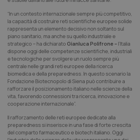
e stabile davanti alle future minacce sanitarie.
Piemonte
HIV
“In un contesto internazionale sempre più competitivo,
la capacità di costruire reti scientifiche europee solide
Provincia Autonoma di Bolzano
Infezioni & Febbre
rappresenta un elemento decisivo non soltanto sul
piano sanitario, ma anche su quello industriale e
Provincia Autonoma di Trento
Ipertensione & Scompenso
strategico – ha dichiarato
Gianluca Polifrone –
l’Italia
dispone oggi delle competenze scientifiche, industriali
e tecnologiche per svolgere un ruolo sempre più
Puglia
Malattie rare
centrale nelle grandi reti europee della ricerca
biomedica e della preparedness. In questo scenario la
Sardegna
Malattia di Crohn & Rettocolite Ulcerosa
Fondazione Biotecnopolo di Siena può contribuire a
rafforzare il posizionamento italiano nelle scienze della
Sicilia
Neuroscienze & patologie neurodegenerative
vita, favorendo connessioni tra ricerca, innovazione e
cooperazione internazionale”.
Toscana
Obesità
Il rafforzamento delle reti europee dedicate alla
Umbria
Oftalmologia
preparedness si inserisce in una fase di forte crescita
del comparto farmaceutico e biotech italiano. Oggi