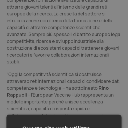
competenze, formazione avanzata e capacità di
Salute orale & impianti
attrarre giovani talenti all’interno delle grandi reti
europee della ricerca. La crescita del settore si
intreccia anche con il tema della formazione e della
Sangue & coagulazione
capacità di attrarre competenze scientifiche
avanzate. Sempre più spesso il dibattito europeo lega
Tiroide
competitività, ricerca e sviluppo industriale alla
costruzione di ecosistemi capaci di trattenere giovani
Tumore al seno
ricercatori e favorire collaborazioni internazionali
stabili.
Tumore ovarico
“Oggi la competitività scientifica si costruisce
Tumori del Polmone & Testa Collo
attraverso reti internazionali capaci di condividere dati,
competenze e tecnologie – ha sottolineato
Rino
Rappuoli
– l’European Vaccine Hub rappresenta un
Tumori gastrointestinali
modello importante perché unisce eccellenza
scientifica, capacità di risposta rapida e
Ulcera & Reflusso
collaborazione stabile fra istituzioni europee. La
ricerca biomedica ha bisogno di continuità, visione e
Vaccini