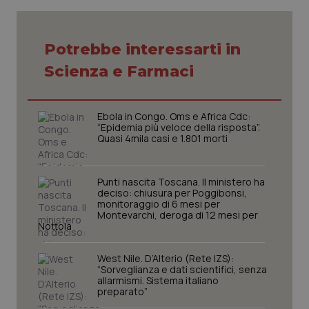
Potrebbe interessarti in
Necessari
Statistici
Marketing
Scienza e Farmaci
I cookie necessari contribuiscono a rendere fruibile il
sito web abilitandone funzionalità di base quali la
navigazione sulle pagine e l'accesso alle aree
protette del sito. Il sito web non è in grado di
Ebola in Congo. Oms e Africa Cdc:
funzionare correttamente senza questi cookie.
“Epidemia più veloce della risposta”.
Quasi 4mila casi e 1.801 morti
Nome
Fornitore
/
Dominio
Scaden
VISITOR_PRIVACY_METADATA
5 mesi
YouTube
settim
.youtube.com
Punti nascita Toscana. Il ministero ha
deciso: chiusura per Poggibonsi,
monitoraggio di 6 mesi per
Montevarchi, deroga di 12 mesi per
Nottola
West Nile. D’Alterio (Rete IZS):
“Sorveglianza e dati scientifici, senza
allarmismi. Sistema italiano
preparato”