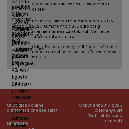
corpo può non riuscire più a disperdere il
calore”
Comparto Sanità. Firmato il contratto 2025-
2027. Aumenti fino a 240 euro per gli
infermieri, arriva il capitolo sull'IA e nuove
_ga_KM60CM4NPH
.quotidianosanita.it
1 anno
tutele per il personale
mes
Caldo, l’ondata prosegue. Il 7 agosto 26 città
restano da bollino rosso, solo Bolzano torna
in giallo
Fornitore
/
Nome
Scadenza
Descrizion
Dominio
Nome
Fornitore
/
Dominio
Scadenza
Des
_ga_0VMQEQKQ1N
.quotidianosanita.it
1 anno 1
Questo
Quotidiano online
Copyright 2013-2026
mese
cookie
VISITOR_INFO1_LIVE
5 mesi 4
Que
Google LLC
d'informazione sanitaria
© Homnya Srl
viene
settimane
imp
.youtube.com
utilizzato
You
Tutti i diritti sono
da Google
ten
riservati
Analytics
Direttore
pre
per
del