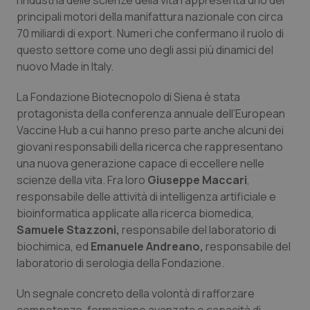
l’industria delle scienze della vita rappresenta uno dei
Valle D’Aosta
Oncodermatologia
principali motori della manifattura nazionale con circa
70 miliardi di export. Numeri che confermano il ruolo di
Veneto
Oncoematologia
questo settore come uno degli assi più dinamici del
nuovo Made in Italy.
Oncologia & Nutrizione
La Fondazione Biotecnopolo di Siena è stata
Psoriasi & pelle
protagonista della conferenza annuale dell’European
Vaccine Hub a cui hanno preso parte anche alcuni dei
Quotidiano Cardiologia
giovani responsabili della ricerca che rappresentano
una nuova generazione capace di eccellere nelle
scienze della vita. Fra loro
Giuseppe Maccari
,
Quotidiano Chirurgia
responsabile delle attività di intelligenza artificiale e
bioinformatica applicate alla ricerca biomedica,
Quotidiano Oncologia
Samuele Stazzoni,
responsabile del laboratorio di
biochimica, ed
Emanuele Andreano,
responsabile del
Quotidiano Pediatria
laboratorio di serologia della Fondazione.
Rene & patologie urogenitali
Un segnale concreto della volontà di rafforzare