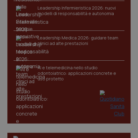
Leadership Infermieristica 2026: nuovi
tracking-sites-ironfish-
www.quotidianosanita.it
4
modelli di responsabilità e autonomia
session-id
settim
2 gior
Leadership Medica 2026: guidare team
clinici ad alte prestazioni
_ga
1 anno
Google LLC
mes
.quotidianosanita.it
AI e telemedicina nello studio
odontoiatrico: applicazioni concrete e
uso protetto