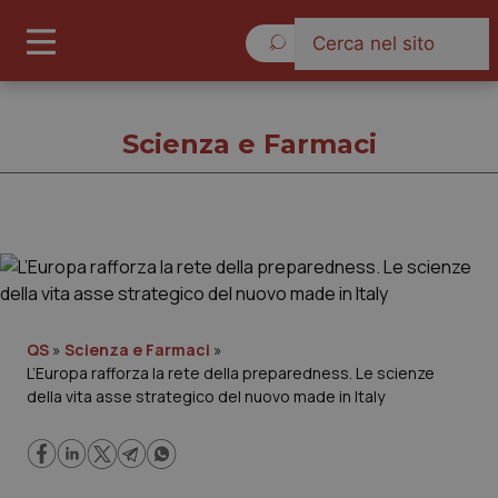
Sabato 8 Agosto 2026
Scienza e Farmaci
Scienza e Farmaci
Cronache
QS
»
Scienza e Farmaci
»
L’Europa rafforza la rete della preparedness. Le scienze
Governo e Parlamento
della vita asse strategico del nuovo made in Italy
Regioni e Asl
Lavoro e Professioni