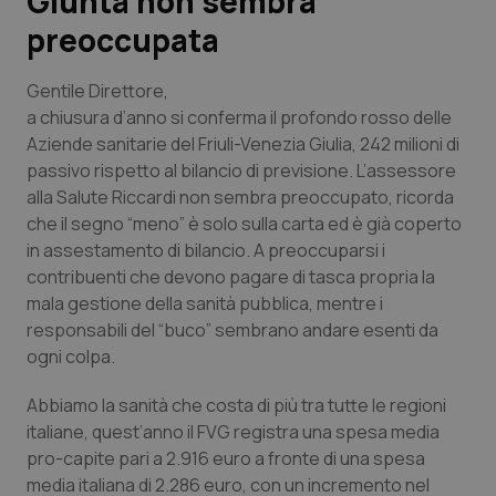
Giunta non sembra
preoccupata
Scienza e Farmaci
Gentile Direttore,
Studi e Analisi
a chiusura d’anno si conferma il profondo rosso delle
Aziende sanitarie del Friuli-Venezia Giulia, 242 milioni di
Lettere al direttore
passivo rispetto al bilancio di previsione. L’assessore
alla Salute Riccardi non sembra preoccupato, ricorda
Edizioni Regionali
che il segno “meno” è solo sulla carta ed è già coperto
in assestamento di bilancio. A preoccuparsi i
contribuenti che devono pagare di tasca propria la
QS Pro
mala gestione della sanità pubblica, mentre i
responsabili del “buco” sembrano andare esenti da
Professionisti Sanitari.AI
ogni colpa.
Abruzzo
QS Pro Gold
Abbiamo la sanità che costa di più tra tutte le regioni
italiane, quest’anno il FVG registra una spesa media
QS Club
Newsletter
Basilicata
Artrite & artrosi
pro-capite pari a 2.916 euro a fronte di una spesa
media italiana di 2.286 euro, con un incremento nel