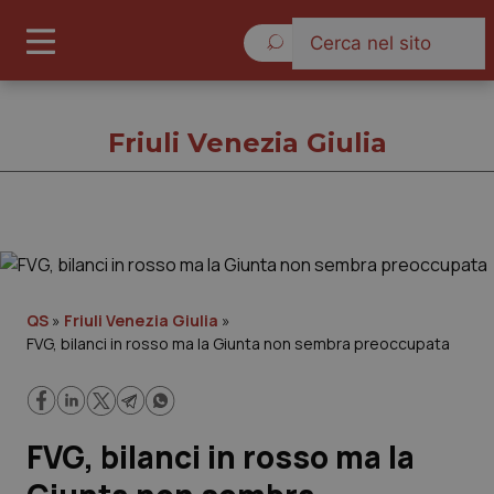
Giovedì 6 Agosto 2026
Friuli Venezia Giulia
Friuli Venezia Giulia
Cronache
QS
»
Friuli Venezia Giulia
»
FVG, bilanci in rosso ma la Giunta non sembra preoccupata
Governo e Parlamento
Regioni e Asl
FVG, bilanci in rosso ma la
Lavoro e Professioni