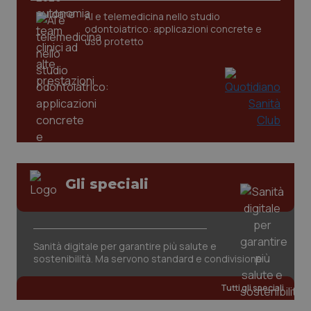
AI e telemedicina nello studio
odontoiatrico: applicazioni concrete e
uso protetto
CookieScriptConsent
5 mesi
CookieScript
settim
www.quotidianosanita.it
Gli speciali
Sanità digitale per garantire più salute e
sostenibilità. Ma servono standard e condivisione
Tutti gli speciali