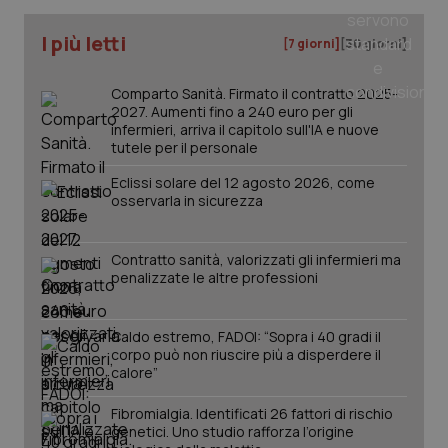
I più letti
tracking-sites-ironfish-
www.quotidianosanita.it
4
[7 giorni]
[30 giorni]
tracking-enable
settim
2 gior
Comparto Sanità. Firmato il contratto 2025-
2027. Aumenti fino a 240 euro per gli
infermieri, arriva il capitolo sull'IA e nuove
tutele per il personale
tracking-sites-ironfish-
www.quotidianosanita.it
4
session-id
settim
Eclissi solare del 12 agosto 2026, come
2 gior
osservarla in sicurezza
Contratto sanità, valorizzati gli infermieri ma
_ga
1 anno
Google LLC
penalizzate le altre professioni
mes
.quotidianosanita.it
Caldo estremo, FADOI: “Sopra i 40 gradi il
corpo può non riuscire più a disperdere il
calore”
Fibromialgia. Identificati 26 fattori di rischio
genetici. Uno studio rafforza l’origine