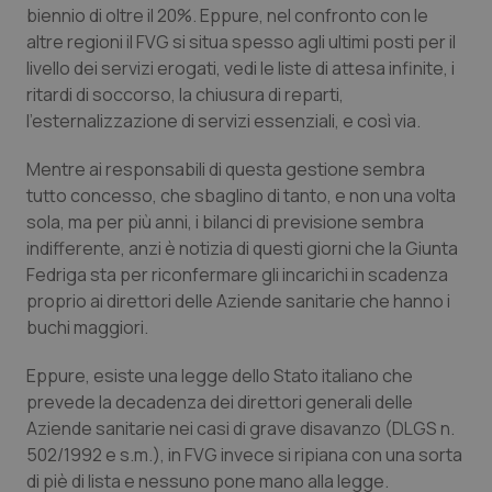
biennio di oltre il 20%. Eppure, nel confronto con le
Calabria
Asma & BPCO
altre regioni il FVG si situa spesso agli ultimi posti per il
livello dei servizi erogati, vedi le liste di attesa infinite, i
Campania
Car-T
ritardi di soccorso, la chiusura di reparti,
l’esternalizzazione di servizi essenziali, e così via.
Emilia-Romagna
Colesterolo & coronaropatie
Mentre ai responsabili di questa gestione sembra
Friuli Venezia Giulia
Dermatite Atopica
tutto concesso, che sbaglino di tanto, e non una volta
sola, ma per più anni, i bilanci di previsione sembra
Lazio
Diabete & glucometri
indifferente, anzi è notizia di questi giorni che la Giunta
Fedriga sta per riconfermare gli incarichi in scadenza
proprio ai direttori delle Aziende sanitarie che hanno i
Liguria
Disturbi dell’umore
buchi maggiori.
Lombardia
Dolore
Eppure, esiste una legge dello Stato italiano che
prevede la decadenza dei direttori generali delle
Marche
Donna & Salute
Aziende sanitarie nei casi di grave disavanzo (DLGS n.
502/1992 e s.m.), in FVG invece si ripiana con una sorta
Molise
Epatiti
di piè di lista e nessuno pone mano alla legge.