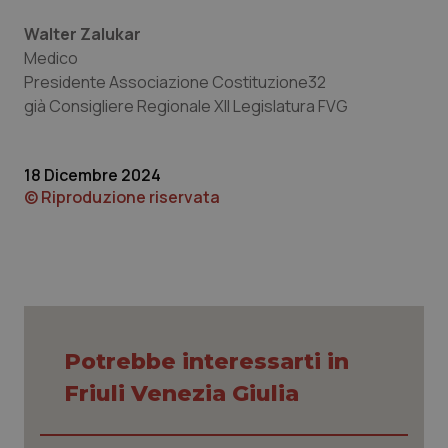
Walter Zalukar
Piemonte
HIV
Medico
Presidente Associazione Costituzione32
Provincia Autonoma di Bolzano
Infezioni & Febbre
già Consigliere Regionale XII Legislatura FVG
Provincia Autonoma di Trento
Ipertensione & Scompenso
18 Dicembre 2024
Puglia
Malattie rare
© Riproduzione riservata
Sardegna
Malattia di Crohn & Rettocolite Ulcerosa
Sicilia
Neuroscienze & patologie neurodegenerative
Toscana
Obesità
Potrebbe interessarti in
Friuli Venezia Giulia
Umbria
Oftalmologia