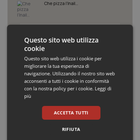
Valle D’Aosta
Oncodermatologia
Che pizza l’Inail…
Veneto
Oncoematologia
Medicina generale: 5.965 domande
Oncologia & Nutrizione
non sono 5.965 futuri medici di
Questo sito web utilizza
famiglia
cookie
Psoriasi & pelle
Questo sito web utilizza i cookie per
Carcere e dipendenze, il rischio di
Quotidiano Cardiologia
migliorare la tua esperienza di
trasformare le comunità terapeutiche
in luoghi di custodia
navigazione. Utilizzando il nostro sito web
acconsenti a tutti i cookie in conformità
Quotidiano Chirurgia
con la nostra policy per i cookie.
Leggi di
La validità della “clausola di
salvaguardia” negli accordi tra
più
Quotidiano Oncologia
struttura privata accreditata e Asl
ACCETTA TUTTI
Quotidiano Pediatria
RIFIUTA
Rene & patologie urogenitali