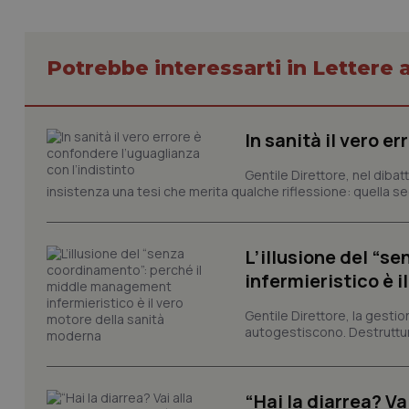
Potrebbe interessarti in Lettere a
I cookie necessari con
e l'accesso alle aree 
Nome
In sanità il vero e
VISITOR_PRIVACY_
Gentile Direttore, nel diba
insistenza una tesi che merita qualche riflessione: quella se
CookieScriptConse
L’illusione del “
infermieristico è 
Gentile Direttore, la gestio
tracking-sites-ironf
autogestiscono. Destruttura
tracking-enable
tracking-sites-ironf
session-id
“Hai la diarrea? V