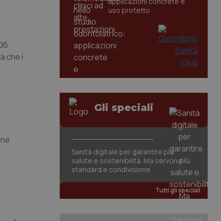
applicazioni concrete e
uso protetto
06.
à che i
Gli speciali
one
Sanità digitale per garantire più
salute e sostenibilità. Ma servono
standard e condivisione
Tutti gli speciali