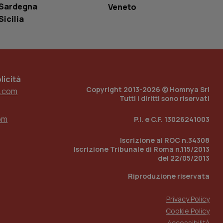
ell'interfaccia di
Sardegna
Veneto
Sicilia
 tenere traccia
i Youtube incorporati
tore del sito web sta
ell'interfaccia di
 tenere traccia
icità
r la gestione
Copyright 2013-2026 © Homnya Srl
.com
one dell’esperienza
Tutti i diritti sono riservati
e per abilitare il
om
P.I. e C.F. 13026241003
loggato con identity
Iscrizione al ROC n.34308
Iscrizione Tribunale di Roma n.115/2013
del 22/05/2013
Riproduzione riservata
Privacy Policy
Cookie Policy
Accessibilità