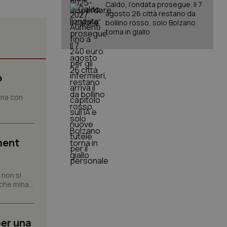
Caldo, l’ondata prosegue. Il 7
agosto 26 città restano da
bollino rosso, solo Bolzano
torna in giallo
igazione sulle pagine
kie.
o
er memorizzare le
utente per la loro
rna con
 dati sul consenso
itiche e
tendo che le loro
ssioni future.
l servizio Cookie-
ment
erenze di consenso
sario che il banner
funzioni
 non si
pplicazione per
che mina...
nonimo.
pplicazione per
co al visitatore.
per una