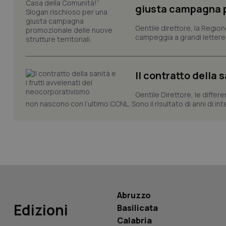
giusta campagna pr
_ga
Gentile direttore, la Regio
campeggia a grandi lettere ma
Il contratto della 
PHPSESSID
Gentile Direttore, le differ
non nascono con l’ultimo CCNL. Sono il risultato di anni di interv
_ga_KM60CM4NPH
Nome
Abruzzo
Nome
Edizioni
VISITOR_INFO1_LIV
Basilicata
_ga_0VMQEQKQ1N
Calabria