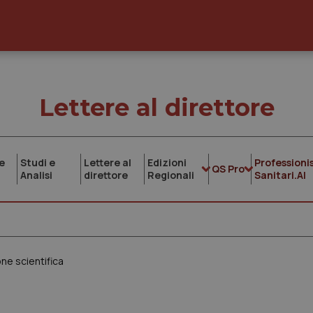
Lettere al direttore
e
Studi e
Lettere al
Edizioni
Professionis
QS Pro
Analisi
direttore
Regionali
Sanitari.AI
one scientifica