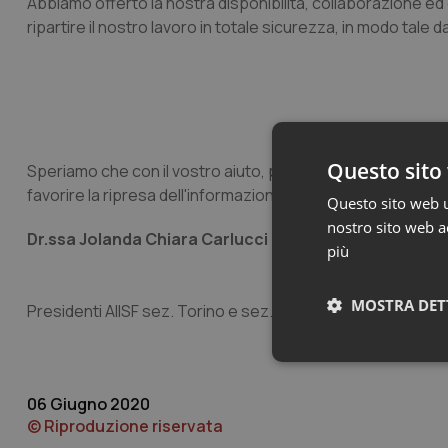
Abbiamo offerto la nostra disponibilità, collaborazione e
ripartire il nostro lavoro in totale sicurezza, in modo tale 
Questo sito 
Speriamo che con il vostro aiuto, pubblicando questa lette
favorire la ripresa dell'informazione scientifica su tutto il t
Questo sito web ut
nostro sito web ac
Dr.ssa Jolanda Chiara Carlucci e Dr. Michele Garofan
più
MOSTRA DET
Presidenti AIISF sez. Torino e sez. Sud Piemonte
Neces
06 Giugno 2020
© Riproduzione riservata