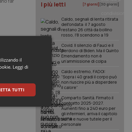
ano far
I più letti
[7 giorni]
[30 giorni]
Caldo, segnali di lenta ritirata
dell'ondata: il 7 agosto
restano 26 città da bollino
rosso, l'8 scendono a 19
Covid. Il silenzio di Fauci e il
arie a
perdono di Biden. Ma il Quinto
Emendamento non è
ilizzando il
un’ammissione di colpa
cookie.
Leggi di
Caldo estremo, FADOI:
“Sopra i 40 gradi il corpo può
non riuscire più a disperdere
il calore”
ETTA TUTTI
Comparto Sanità. Firmato il
contratto 2025-2027.
keting
Aumenti fino a 240 euro per
gli infermieri, arriva il capitolo
sull'IA e nuove tutele per il
personale