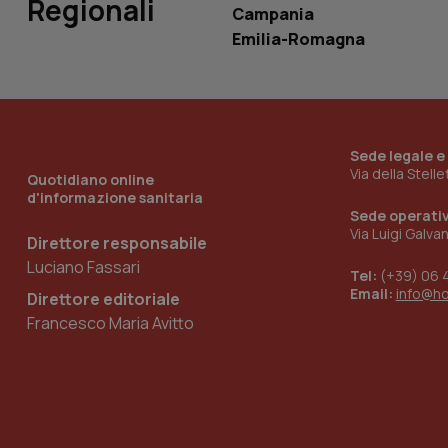
Regionali
Campania
Emilia-Romagna
__Secure-YNID
YSC
Sede legale e
Via della Stell
__Secure-
Quotidiano online
ROLLOUT_TOKEN
d'informazione sanitaria
Sede operati
tracking-sites-
Via Luigi Galva
Direttore responsabile
ironfish-tracking-
named-enable
Luciano Fassari
Tel:
(+39) 06 
Email:
info@h
Direttore editoriale
Francesco Maria Avitto