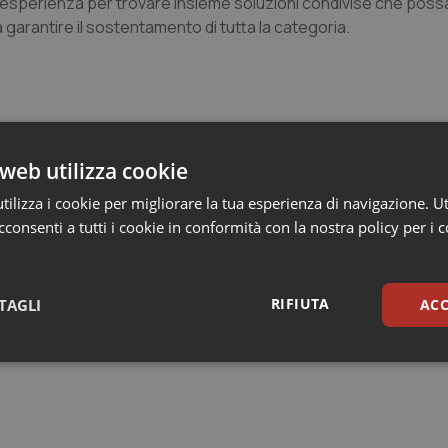
d esperienza per trovare insieme soluzioni condivise che poss
da garantire il sostentamento di tutta la categoria.
web utilizza cookie
ra, si possa stimolare la Regione Piemonte e le direzioni sanit
erritorio regionale e in tutte le strutture sanitarie.
ilizza i cookie per migliorare la tua esperienza di navigazione. Ut
consenti a tutti i cookie in conformità con la nostra policy per i 
o
RIFIUTA
TAGLI
ACC
sari
Statistici
Mar