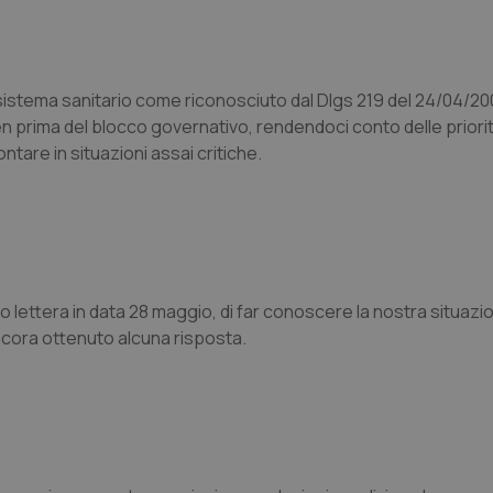
l sistema sanitario come riconosciuto dal Dlgs 219 del 24/04/20
 ben prima del blocco governativo, rendendoci conto delle priorit
ontare in situazioni assai critiche.
zo lettera in data 28 maggio, di far conoscere la nostra situazi
ancora ottenuto alcuna risposta.