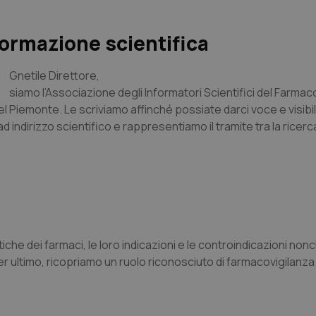
formazione scientifica
Gnetile Direttore,
siamo l’Associazione degli Informatori Scientifici del Farmac
l Piemonte. Le scriviamo affinché possiate darci voce e visibili
ad indirizzo scientifico e rappresentiamo il tramite tra la ricerc
iche dei farmaci, le loro indicazioni e le controindicazioni nonch
n per ultimo, ricopriamo un ruolo riconosciuto di farmacovigilanza