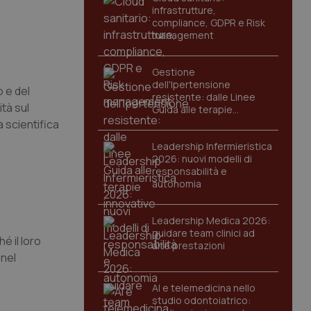
infrastrutture,
compliance, GDPR e Risk
management
Gestione
dell'Ipertensione
o e del
resistente: dalle Linee
tà sul
Guida alle terapie
innovative
a scientifica
Leadership Infermieristica
2026: nuovi modelli di
responsabilità e
autonomia
Leadership Medica 2026:
guidare team clinici ad
é il loro
alte prestazioni
 nel
AI e telemedicina nello
studio odontoiatrico: